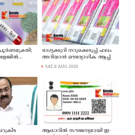
 പൂർണമുക്തി;
ഭാഗ്യക്കുറി നറുക്കെടുപ്പ് ഫലം
ോളേജിൽ
അറിയാൻ ഔദ്യോഗിക ആപ്പ്
ന്ന 43കാരൻ
SAT,8 AUG 2026
ി
റുകിട
ആധാറിൽ സൗജന്യമായി ഇ-