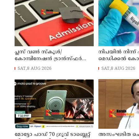
പ്ലസ് വൺ സ്‌കൂൾ/
നിപയിൽ നിന്ന്
കോമ്പിനേഷൻ ട്രാൻസ്ഫർ
മെഡിക്കൽ ക
അഡ്മിഷൻ ആഗസ്ത് 10, 11
ചികിത്സയിലിരു
SAT,8 AUG 2026
SAT,8 AUG 2026
തീയതികളിൽ
വീട്ടിലേക്ക് മടങ്ങ
മോട്ടോ പാഡ് 70 ഗ്രൂവ് ടാബ്ലെറ്റ്
അസംഘടിത ചെ