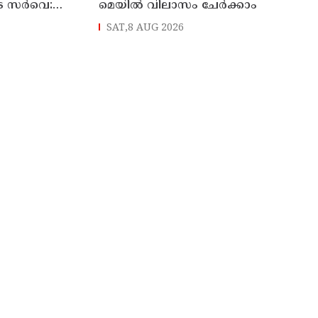
െ സർവെ:
മെയിൽ വിലാസം ചേർക്കാം
രങ്ങൾ
SAT,8 AUG 2026
്യമന്ത്രി വി