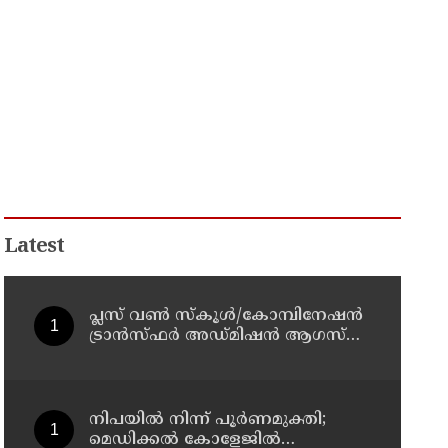
Latest
പ്ലസ് വൺ സ്‌കൂൾ/കോമ്പിനേഷൻ
ട്രാൻസ്ഫർ അഡ്മിഷൻ ആഗസ്ത്
10, 11 തീയതികളിൽ
നിപയിൽ നിന്ന് പൂർണമുക്തി;
മെഡിക്കൽ കോളേജിൽ