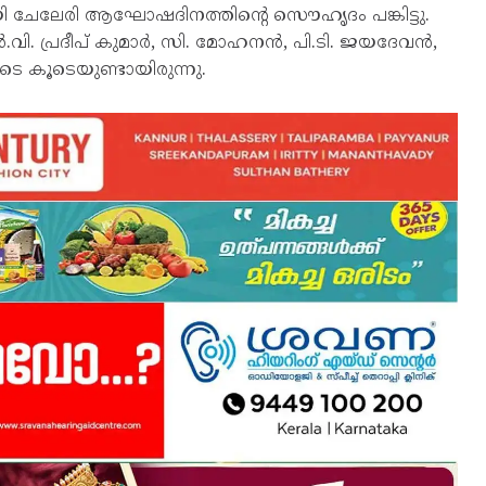
ായി ചേലേരി ആഘോഷദിനത്തിൻ്റെ സൌഹൃദം പങ്കിട്ടു.
വി. പ്രദീപ് കുമാർ, സി. മോഹനൻ, പി.ടി. ജയദേവൻ,
 കൂടെയുണ്ടായിരുന്നു.