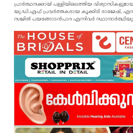
പ്രാർത്ഥനക്കായ് പള്ളിയിലെത്തിയ വിശ്വാസികളുമ
യു.ഡി.എഫ് പ്രവർത്തകരായ കൂക്കിരി രാജേഷ്, എൻ.
സജിത് പയങ്ങോടൻപാറ എന്നിവർ സ്ഥാനാർത്ഥിയുടെ