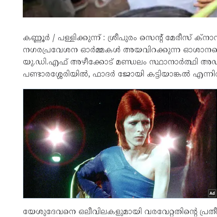
കണ്ണൂർ / പള്ളിക്കുന്ന് : ശ്രീപുരം സെൻ്റ് മേരീസ് 
നഗരപ്രവേശന ഓർമ്മകൾ അയവിറക്കുന്ന ഓശാനപ
യു.ഡി.എഫ് അഴീക്കോട് മണ്ഡലം സ്ഥാനാർത്ഥി അഡ
പണ്ടാരശ്ശേരിയിൽ, ഫാദർ ജോയി കട്ടിയാങ്കൽ എന്നി
യേശുദേവനെ ഒലീവിലകളുമായി വരവേറ്റതിൻ്റെ പ്