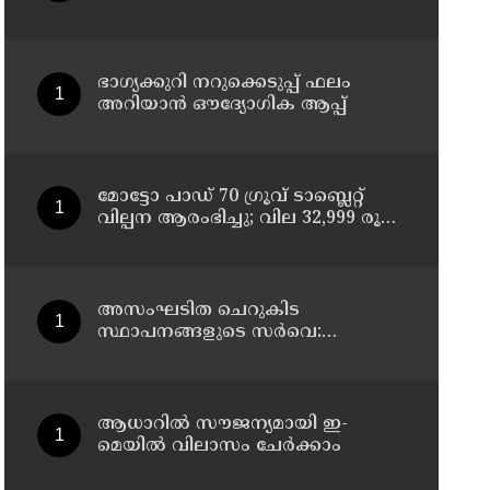
ചികിത്സയിലിരുന്ന 43കാരൻ
വീട്ടിലേക്ക് മടങ്ങി
ഭാഗ്യക്കുറി നറുക്കെടുപ്പ് ഫലം
അറിയാൻ ഔദ്യോഗിക ആപ്പ്
മോട്ടോ പാഡ് 70 ഗ്രൂവ് ടാബ്ലെറ്റ്
വില്പന ആരംഭിച്ചു; വില 32,999 രൂപ
മുതൽ
അസംഘടിത ചെറുകിട
സ്ഥാപനങ്ങളുടെ സർവെ:
കൃത്യമായ വിവരങ്ങൾ
നൽകണമെന്ന് മുഖ്യമന്ത്രി വി ഡി
സതീശൻ
ആധാറിൽ സൗജന്യമായി ഇ-
മെയിൽ വിലാസം ചേർക്കാം