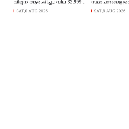
വില്പന ആരംഭിച്ചു; വില 32,999
സ്ഥാപനങ്ങളുട
രൂപ മുതൽ
കൃത്യമായ വിവ
SAT,8 AUG 2026
SAT,8 AUG 2026
നൽകണമെന്ന് മുഖ
ഡി സതീശൻ