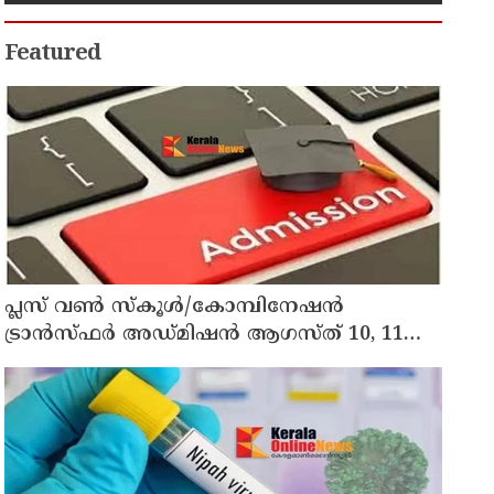
Featured
പ്ലസ് വൺ സ്‌കൂൾ/കോമ്പിനേഷൻ
ട്രാൻസ്ഫർ അഡ്മിഷൻ ആഗസ്ത് 10, 11
തീയതികളിൽ