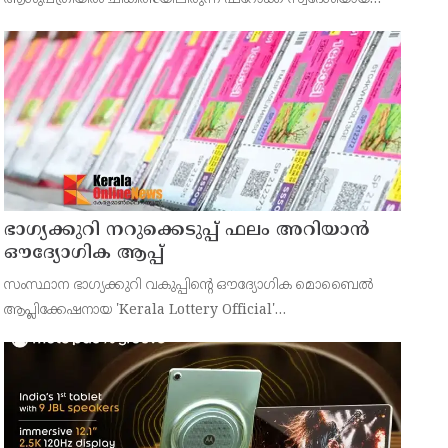
43കാരനെ ഡിസ്ചാർജ് ചെയ്തു.
ഭാഗ്യക്കുറി നറുക്കെടുപ്പ് ഫലം അറിയാൻ
ഔദ്യോഗിക ആപ്പ്
സംസ്ഥാന ഭാഗ്യക്കുറി വകുപ്പിന്റെ ഔദ്യോഗിക മൊബൈൽ
ആപ്ലിക്കേഷനായ 'Kerala Lottery Official'
പൊതുജനങ്ങൾക്ക് ലഭ്യമാണെന്ന് കേരള സംസ്ഥാന
ഭാഗ്യക്കുറി വകുപ്പ് ഡയറക്ടർ അഞ്ജു കെ എസ് അറിയിച്ചു.