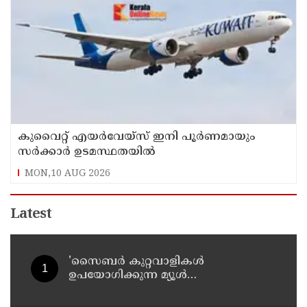
കുവൈറ്റ് എയര്‍വേയ്സ് ഇനി പൂര്‍ണമായും
സര്‍ക്കാര്‍ ഉടമസ്ഥതയില്‍
MON,10 AUG 2026
Latest
'സൈബര്‍ കുറ്റവാളികള്‍
ഉപയോഗിക്കുന്ന മ്യൂള്‍
അകൗണ്ടുകളില്‍ ജാഗ്രത വേണം' ;
നിര്‍ദേശവുമായി പൊലീസ്