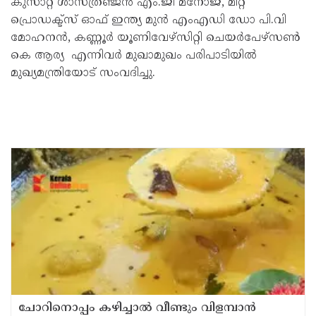
കുസാറ്റ് ശാസ്ത്രഞ്ജൻ എം.ജി മനോജ്, മീറ്റ്
പ്രൊഡക്ട്സ് ഓഫ് ഇന്ത്യ മുൻ എംഎഡി ഡോ പി.വി
മോഹനൻ, കണ്ണൂർ യൂണിവേഴ്സിറ്റി ചെയർപേഴ്സൺ
കെ ആര്യ എന്നിവർ മുഖാമുഖം പരിപാടിയിൽ
മുഖ്യമന്ത്രിയോട് സംവദിച്ചു.
ചോറിനൊപ്പം കഴിച്ചാൽ വീണ്ടും വിളമ്പാൻ