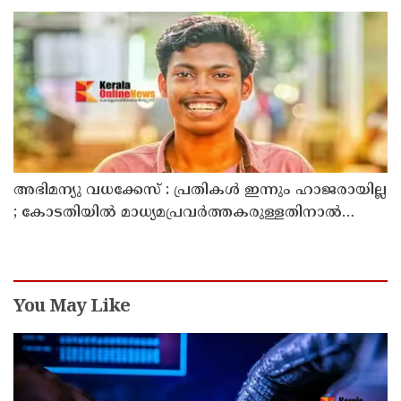
അഭിമന്യു വധക്കേസ് : പ്രതികൾ ഇന്നും ഹാജരായില്ല
; കോടതിയിൽ മാധ്യമപ്രവർത്തകരുള്ളതിനാൽ
ഹാജരാകാൻ ബുദ്ധിമുട്ടെന്ന് പ്രതികൾ
You May Like