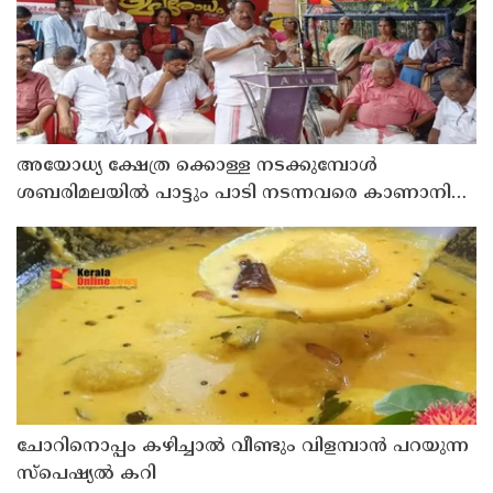
അയോധ്യ ക്ഷേത്ര ക്കൊള്ള നടക്കുമ്പോൾ
ശബരിമലയിൽ പാട്ടും പാടി നടന്നവരെ കാണാനില്ല ;
ഇ.പി.ജയരാജൻ
ചോറിനൊപ്പം കഴിച്ചാൽ വീണ്ടും വിളമ്പാൻ പറയുന്ന
സ്പെഷ്യൽ കറി