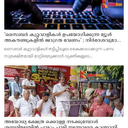
'സൈബര്‍ കുറ്റവാളികള്‍ ഉപയോഗിക്കുന്ന മ്യൂള്‍
അകൗണ്ടുകളില്‍ ജാഗ്രത വേണം' ; നിര്‍ദേശവുമായി
പൊലീസ്
സൈബര്‍ കുറ്റവാളികള്‍ തട്ടിപ്പിലൂടെ കൈക്കലാക്കുന്ന പണം
സുരക്ഷിതമായി മാറ്റിയെടുക്കാന്‍ വ്യക്തികളുടെ
അറിവോടുകൂടിയോ അല്ലാതെയോ ഉപയോഗിക്കുന്ന വാടക ബാങ്ക്
അക്കൗണ്ടുകളായ മ്യൂള്‍ അകൗണ്ടുകളില്‍ ജാഗ്രത വേണമെന്ന
അയോധ്യ ക്ഷേത്ര ക്കൊള്ള നടക്കുമ്പോൾ
ശബരിമലയിൽ പാട്ടും പാടി നടന്നവരെ കാണാനില്ല ;