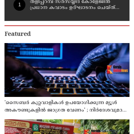
തളിപ്പറമ്പ് സർസയ്യിദ് കോളേജിൽ
പ്രധാന കവാടം ഉദ്ഘാടനം ചെയ്ത്
പൂർവ്വ വിദ്യാർത്ഥിയും വ്യവസായ
മന്ത്രിയുമായ പി കെ കുഞ്ഞാലിക്കുട്ടി
Featured
'സൈബര്‍ കുറ്റവാളികള്‍ ഉപയോഗിക്കുന്ന മ്യൂള്‍
അകൗണ്ടുകളില്‍ ജാഗ്രത വേണം' ; നിര്‍ദേശവുമായി
പൊലീസ്