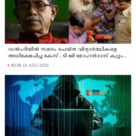
ഡൽഹിയിൽ സമരം ചെയ്ത വിദ്യാർത്ഥികളെ
അധിക്ഷേപിച്ച കേസ് ; ടി ജി മോഹൻദാസ് കുറ്റം
സമ്മതിച്ചു
MON,10 AUG 2026