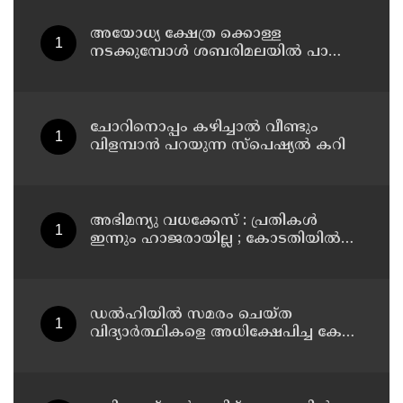
അയോധ്യ ക്ഷേത്ര ക്കൊള്ള
നടക്കുമ്പോൾ ശബരിമലയിൽ പാട്ടും
പാടി നടന്നവരെ കാണാനില്ല ;
ഇ.പി.ജയരാജൻ
ചോറിനൊപ്പം കഴിച്ചാൽ വീണ്ടും
വിളമ്പാൻ പറയുന്ന സ്പെഷ്യൽ കറി
അഭിമന്യു വധക്കേസ് : പ്രതികൾ
ഇന്നും ഹാജരായില്ല ; കോടതിയിൽ
മാധ്യമപ്രവർത്തകരുള്ളതിനാൽ
ഹാജരാകാൻ ബുദ്ധിമുട്ടെന്ന്
പ്രതികൾ
ഡൽഹിയിൽ സമരം ചെയ്ത
വിദ്യാർത്ഥികളെ അധിക്ഷേപിച്ച കേസ്
; ടി ജി മോഹൻദാസ് കുറ്റം സമ്മതിച്ചു