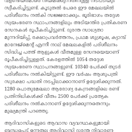
വളണ്ടിയർമാരെ നിയമിക്കുന്നതിനുള്ള നടപടിയും
സ്വീകരിച്ചിട്ടുണ്ട്. കൂടുതൽ പേരെ ഈ മേഖലയിൽ
പരിശീലനം നൽകി സജ്ജരാക്കും. ഭൂരിഭാഗം തദ്ദേശ
സ്വയംഭരണ സ്ഥാപനങ്ങളിലും അടിയന്തിര പ്രതികരണ
സേനകൾ രൂപീകരിച്ചിട്ടുണ്ട്. ദുരന്ത സാധ്യതാ
മുന്നറിയിപ്പ്, രക്ഷാപ്രവർത്തനം, പ്രഥമ ശുശ്രൂഷ, ക്യാമ്പ്
മാനേജ്മെന്റ് എന്നീ നാല് മേഖലകളിൽ പരിശീലനം
സിദ്ധിച്ച പത്ത് ആളുകൾ വീതമുള്ള സേനയെയാണ്
രൂപീകരിച്ചിട്ടുള്ളത്. കേരളത്തിൽ 1054 തദ്ദേശ
സ്വയംഭരണ സ്ഥാപനങ്ങളുണ്ട്. 10340 പേർക്ക് തുടർ
പരിശീലനം നൽകിയിട്ടുണ്ട്. ഈ വർഷം ആശുപത്രി
സുരക്ഷാ പദ്ധതി നടപ്പിലാക്കാനാണ് ഉദ്ദേശിക്കുന്നത്.
1280 പൊതുമേഖലാ ആരോഗ്യ കേന്ദ്രങ്ങളിലെ രണ്ട്
പ്രതിനിധികൾക്ക് വീതം 2500 പേർക്ക് പ്രത്യേക
പരിശീലനം നൽകാനാണ് ഉദ്ദേശിക്കുന്നതെന്നും
മുഖ്യമന്ത്രി പറഞ്ഞു.
ആദിവാസികളുടെ ആവാസ വ്യവസ്ഥകളുമായി
ബന്ധപ്പെട്ട് ഉന്നതല ആദിവാസി ദുരന്ത നിവാരണ