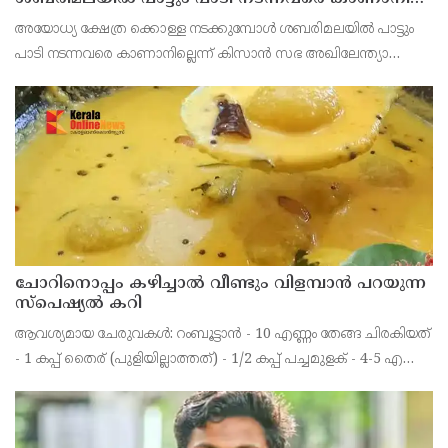
ഇ.പി.ജയരാജൻ
അയോധ്യ ക്ഷേത്ര ക്കൊള്ള നടക്കുമ്പോൾ ശബരിമലയിൽ പാട്ടും
പാടി നടന്നവരെ കാണാനില്ലെന്ന് കിസാൻ സഭ അഖിലേന്ത്യാ
വൈസ് പ്രസിഡണ്ട് ഇ.പി.ജയരാജൻ .സംയുക്ത കിസാൻ
മോർച്ചയുടേയും കേന്ദ്ര ട്രേഡ്‌ യൂണിയനുകളുടേയും ആഹ്വാനപ
ചോറിനൊപ്പം കഴിച്ചാൽ വീണ്ടും വിളമ്പാൻ പറയുന്ന
സ്പെഷ്യൽ കറി
ആവശ്യമായ ചേരുവകൾ: റംബൂട്ടാൻ - 10 എണ്ണം തേങ്ങ ചിരകിയത്
- 1 കപ്പ് തൈര് (പുളിയില്ലാത്തത്) - 1/2 കപ്പ് പച്ചമുളക് - 4-5 എണ്ണം
മഞ്ഞൾപ്പൊടി - 1/2 ടീസ്പൂൺ ജീരകം - 1/4 ടീസ്പൂൺ ഉപ്പ് -
ആവശ്യത്തിന് പഞ്ചസാര - 1