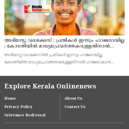
അഭിമന്യു വധക്കേസ് : പ്രതികൾ ഇന്നും ഹാജരായില്ല
; കോടതിയിൽ മാധ്യമപ്രവർത്തകരുള്ളതിനാൽ
ഹാജരാകാൻ ബുദ്ധിമുട്ടെന്ന് പ്രതികൾ
അഭിമന്യു വധക്കേസിൽ പ്രതികൾ ഇന്നും ഹാജരായില്ല.
കോടതിയിൽ മാധ്യമപ്രവർത്തകരുള്ളതിനാൽ ഹാജരാകാൻ
ബുദ്ധിമുട്ടുണ്ടെന്ന് കോടതിയെ അറിയിച്ച് പ്രതികൾ. അഭിഭാഷകൻ
വഴി വിചാരണയിൽ പങ്കെടുക്കാൻ അനുവദിക്കണമെന്നും പ്രതിഭാ
Explore Kerala Onlinenews
Home
About Us
Privacy Policy
Contact Us
Grievance Redressal