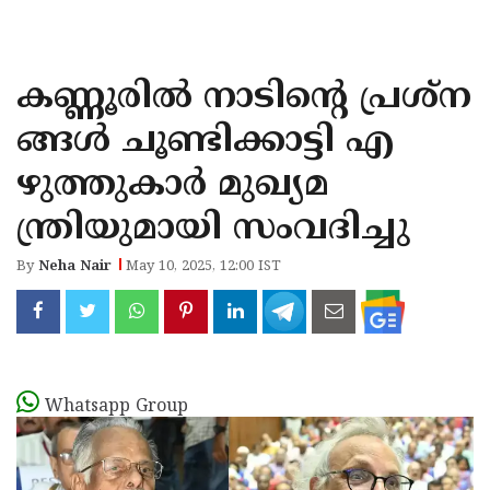
KOZHIKODE
WAYANAD
കണ്ണൂരിൽ നാടിൻ്റെ പ്രശ്ന
KANNUR
ങ്ങൾ ചൂണ്ടിക്കാട്ടി എ
KASARAGOD
ഴുത്തുകാർ മുഖ്യമ
ന്ത്രിയുമായി സംവദിച്ചു
By
Neha Nair
May 10, 2025, 12:00 IST
Whatsapp Group