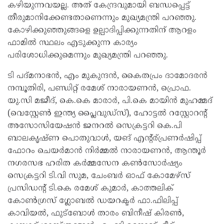
കഴിയുന്നവയല്ല. അത് കേന്ദ്രവുമായി ബന്ധപ്പെട്ട്
തീരുമാനിക്കേണ്ടതാണെന്നും മുഖ്യമന്ത്രി പറഞ്ഞു.
കോഴിക്കുഞ്ഞുങ്ങളെ ഉല്പാദിപ്പിക്കുന്നതിന് ആറളം
ഫാമിൽ സ്ഥലം എടുക്കുന്ന കാര്യം
പരിശോധിക്കുമെന്നും മുഖ്യമന്ത്രി പറഞ്ഞു.
ടി പദ്മനാഭൻ, എം മുകുന്ദൻ, കൈതപ്രം ദാമോദരൻ
നമ്പൂതിരി, പണ്ഡിറ്റ് രമേശ് നാരായണൻ, പ്രൊഫ.
യു.സി മജീദ്, കെ.കെ മാരാർ, പി.കെ മായിൻ മുഹമ്മദ്
(വെസ്റ്റേൺ ഇന്ത്യ പ്ലൈവുഡ്‌സ്), ഹോട്ടൽ റസ്റ്റോറന്റ്
അസോസിയേഷൻ ജനറൽ സെക്രട്ടറി കെ.പി
ബാലകൃഷ്ണ പൊതുവാൾ, യങ് എന്റ്ര്പ്രണർഷിപ്പ്
ഫോറം ചെയർമാൻ നിർമ്മൽ നാരായണൻ, ആന്തൂർ
നഗരസഭ ഹരിത കർമ്മസേന കൺസോർഷ്യം
സെക്രട്ടറി ടി.വി സുമ, ചേംബർ ഓഫ് കോമേഴ്‌സ്
പ്രസിഡന്റ് ടി.കെ രമേശ് കുമാർ, കാത്തലിക്
കോൺഗ്രസ് ഗ്ലോബൽ ഡയറക്ടർ ഫാ.ഫിലിപ്പ്
കാവിയൽ, ഫുട്ബോൾ താരം ബിനീഷ് കിരൺ,