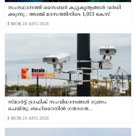
സം​സ്ഥാ​ന​ത്ത് സൈ​ബ​ര്‍ കു​റ്റ​കൃ​ത്യ​ങ്ങ​ൾ വ​ർ​ധി​
ക്കു​ന്നു : അഞ്ച്​ മാസത്തിനിടെ 1,053 കേസ്
MON,10 AUG 2026
സ്മാര്‍ട്ട് ട്രാഫിക് സംവിധാനങ്ങള്‍ ഗുണം
ചെയ്തു; ബഹ്‌റൈനില്‍ ഗതാഗത
നിയമലംഘനങ്ങളും അപകടങ്ങളും കുറഞ്ഞു
MON,10 AUG 2026