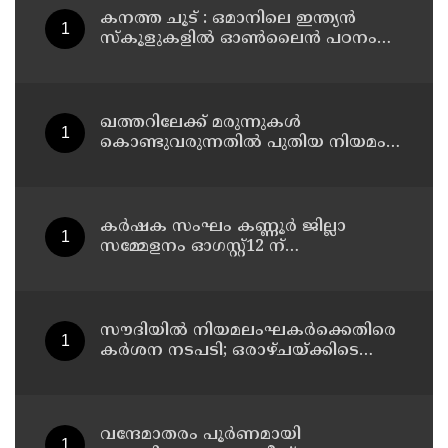
കനത്ത ചൂട് : ഒമാനിലെ ഇന്ത്യന്‍
സ്‌കൂളുകളില്‍ ഓണ്‍ലൈന്‍ പഠനം
തുടരും
ഖത്തറിലേക്ക് മരുന്നുകള്‍
കൊണ്ടുവരുന്നതില്‍ പുതിയ നിയമം;
ഇ-പെര്‍മിറ്റ് നിര്‍ബന്ധമാക്കി
മന്ത്രാലയം
കർഷക സംഘം കണ്ണൂർ ജില്ലാ
സമ്മേളനം ഓഗസ്റ്റ്12 ന്
പിണറായിയിൽ തുടങ്ങും ; സമാപന
സമ്മേളനം പ്രതിപക്ഷ നേതാവ്
പിണറായി വിജയൻ ഉദ്ഘാടനം
ചെയ്യും
സൗദിയില്‍ നിയമലംഘകര്‍ക്കെതിരെ
കര്‍ശന നടപടി; ഒരാഴ്ചയ്ക്കിടെ
പിടിയിലായത് 14,400-ലേറെ പേര്‍
വന്ദേമാതരം പൂർണമായി