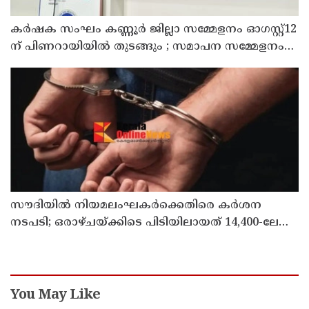
കർഷക സംഘം കണ്ണൂർ ജില്ലാ സമ്മേളനം ഓഗസ്റ്റ്12
ന് പിണറായിയിൽ തുടങ്ങും ; സമാപന സമ്മേളനം
പ്രതിപക്ഷ നേതാവ് പിണറായി വിജയൻ ഉദ്ഘാടനം
ചെയ്യും
സൗദിയില്‍ നിയമലംഘകര്‍ക്കെതിരെ കര്‍ശന
നടപടി; ഒരാഴ്ചയ്ക്കിടെ പിടിയിലായത് 14,400-ലേറെ
പേര്‍
You May Like