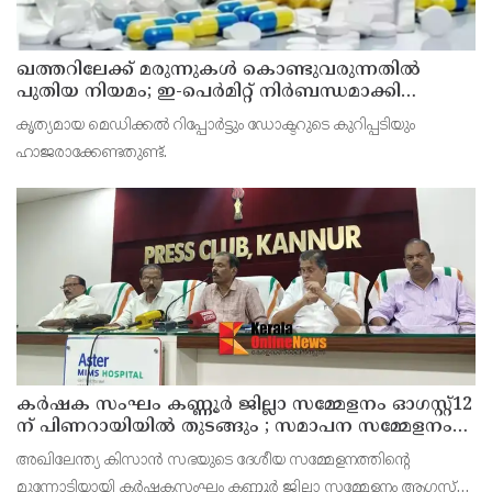
ഖത്തറിലേക്ക് മരുന്നുകള്‍ കൊണ്ടുവരുന്നതില്‍
പുതിയ നിയമം; ഇ-പെര്‍മിറ്റ് നിര്‍ബന്ധമാക്കി
മന്ത്രാലയം
കൃത്യമായ മെഡിക്കല്‍ റിപ്പോര്‍ട്ടും ഡോക്ടറുടെ കുറിപ്പടിയും
ഹാജരാക്കേണ്ടതുണ്ട്.
കർഷക സംഘം കണ്ണൂർ ജില്ലാ സമ്മേളനം ഓഗസ്റ്റ്12
ന് പിണറായിയിൽ തുടങ്ങും ; സമാപന സമ്മേളനം
പ്രതിപക്ഷ നേതാവ് പിണറായി വിജയൻ ഉദ്ഘാടനം
അഖിലേന്ത്യ കിസാൻ സഭയുടെ ദേശീയ സമ്മേളനത്തിന്റെ
ചെയ്യും
മുന്നോടിയായി കർഷകസംഘം കണ്ണൂർ ജില്ലാ സമ്മേളനം ആഗസ്‌റ്റ്