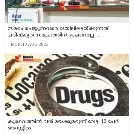
സമരം ചെയ്യുന്നവരെ ജയിലിലടയ്ക്കുന്നത്
പരിഷ്കൃത സമൂഹത്തിന് ഭൂഷണമല്ല :
അടിയന്തരമായി ആദിവാസികൾക്ക് ഭൂമി
MON,10 AUG 2026
നൽകണം : റസാഖ് പാലേരി
കുവൈത്തില്‍ വന്‍ മയക്കുമരുന്ന് വേട്ട; 12 പേര്‍
അറസ്റ്റില്‍