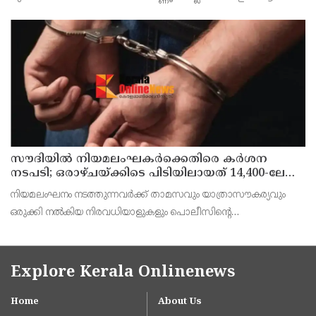
12,13,14 തീയതികളിൽ പിണറായി കൺവെൻഷൻ സെൻററിൽ
വച്ച് നടക്കുമെന്ന് ജില്ലാ സിക്രട്ടറി എം പ്രകാശൻ മാസ്റ്റ
സൗദിയില്‍ നിയമലംഘകര്‍ക്കെതിരെ കര്‍ശന
നടപടി; ഒരാഴ്ചയ്ക്കിടെ പിടിയിലായത് 14,400-ലേറെ
പേര്‍
നിയമലംഘനം നടത്തുന്നവര്‍ക്ക് താമസവും യാത്രാസൗകര്യവും
ഒരുക്കി നല്‍കിയ നിരവധിയാളുകളും പൊലീസിന്റെ
പിടിയിലായിട്ടുണ്ട്.
Explore Kerala Onlinenews
Home
About Us