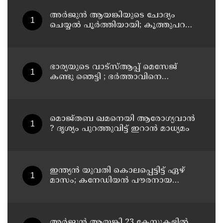
അര്‍ജുന്‍ ആയങ്കിയുടെ ചോദ്യം
ചെയ്യല്‍ പൂര്‍ത്തിയായി; കൂത്തുപറമ്പ്
മജിസ്ട്രേറ്റിന് മുൻപില്‍ ഹാജരാക്കും
ഭാര്യയുടെ വാട്സ്ആപ്പ് മെസേജ്
കണ്ടു ഞെട്ടി ; ഭര്‍ത്താവിനെ
കൊലപ്പെടുത്തി മരണം
റോഡപകടമാക്കി മാറ്റാന്‍
കാമുകനുമായി പദ്ധതിയിട്ട
യുവതിയും സുഹൃത്തും ഒളിവില്‍
മൊജ്തബ ഖമനെയി ആരോഗ്യവാന്‍
? ദൃശ്യം പുറത്തുവിട്ട് ഇറാന്‍ മാധ്യമം
ഇന്ത്യന്‍ യുവതി കൊലപ്പെട്ടിട്ട് ഏഴ്
മാസം; കനേഡിയന്‍ പൗരനായ
പങ്കാളി അറസ്റ്റില്‍
അര്‍ജുന്‍ ആയങ്കി 23 കേസുകളില്‍