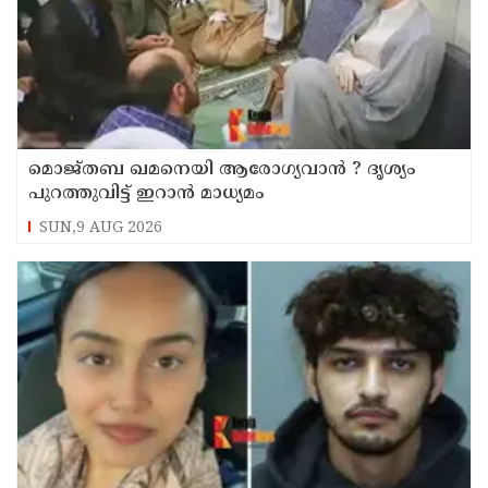
മൊജ്തബ ഖമനെയി ആരോഗ്യവാന്‍ ? ദൃശ്യം
പുറത്തുവിട്ട് ഇറാന്‍ മാധ്യമം
SUN,9 AUG 2026