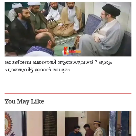
റോഡപകടമാക്കി മാറ്റാന്‍ കാമുകനുമായി
പദ്ധതിയിട്ട യുവതിയും സുഹൃത്തും ഒളിവില്‍
മൊജ്തബ ഖമനെയി ആരോഗ്യവാന്‍ ? ദൃശ്യം
പുറത്തുവിട്ട് ഇറാന്‍ മാധ്യമം
You May Like