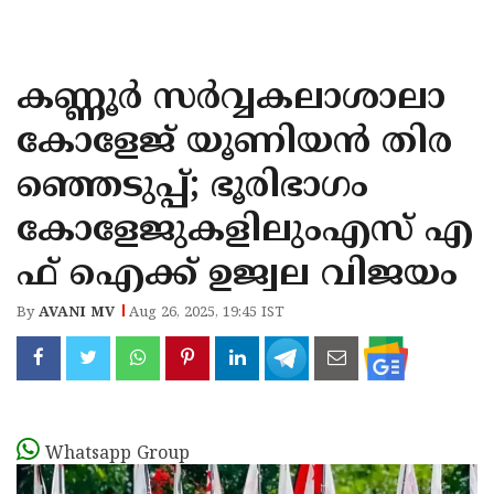
KOZHIKODE
WAYANAD
കണ്ണൂര്‍ സര്‍വ്വകലാശാലാ
KANNUR
കോളേജ് യൂണിയന്‍ തിര
KASARAGOD
ഞ്ഞെടുപ്പ്; ഭൂരിഭാഗം
കോളേജുകളിലുംഎസ് എ
ഫ് ഐക്ക് ഉജ്വല വിജയം
By
AVANI MV
Aug 26, 2025, 19:45 IST
Whatsapp Group