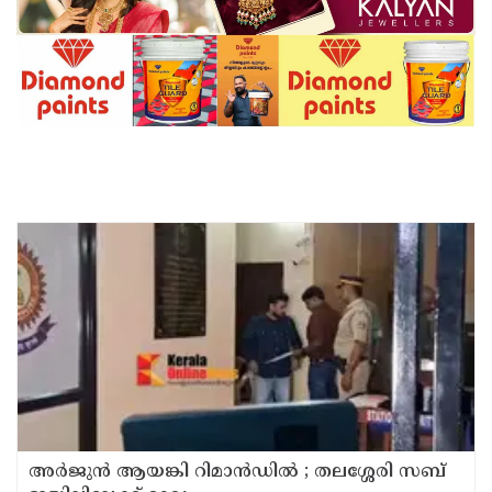
അര്‍ജുന്‍ ആയങ്കി റിമാന്‍ഡില്‍ ; തലശ്ശേരി സബ്