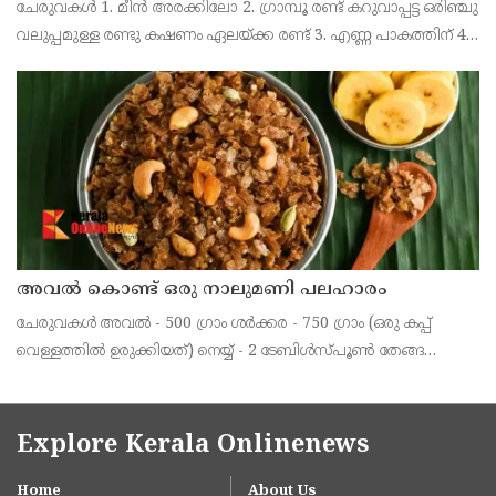
ചേരുവകൾ 1. മീൻ അരക്കിലോ 2. ഗ്രാമ്പൂ രണ്ട് കറുവാപ്പട്ട ഒരിഞ്ചു
വലുപ്പമുള്ള രണ്ടു കഷണം ഏലയ്ക്ക രണ്ട് 3. എണ്ണ പാകത്തിന് 4.
സവാള അരച്ചത് ഒരു വലിയ സ്പൂൺ ഇഞ്ചി അരച്ചത് രണ്ടു
െചറിയ സ്പൂൺ മഞ്ഞൾപ്പൊടി അര െചറി
അവൽ കൊണ്ട് ഒരു നാലുമണി പലഹാരം
ചേരുവകൾ അവൽ - 500 ഗ്രാം ശർക്കര - 750 ഗ്രാം (ഒരു കപ്പ്
വെള്ളത്തിൽ ഉരുക്കിയത്) നെയ്യ് - 2 ടേബിൾസ്പൂൺ തേങ്ങ
ചിരകിയത് - 2 കപ്പ് പാളയംകോടൻ പഴം - 500 ഗ്രാം ഏലക്കായയും
ചുക്കും പൊടിച്ചത് - 1ടീസ്പൂൺ തയാറാക്കു
Explore Kerala Onlinenews
Home
About Us