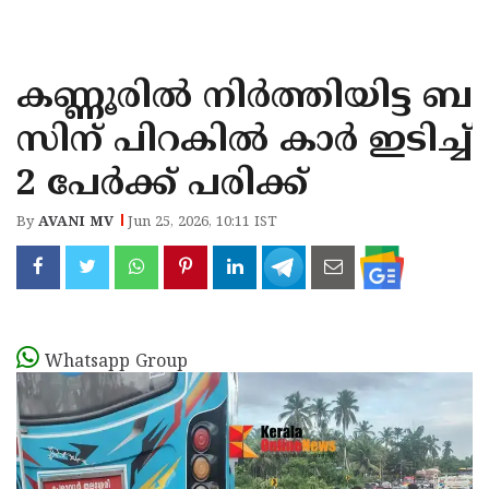
KOZHIKODE
WAYANAD
കണ്ണൂരിൽ നിർത്തിയിട്ട ബ
KANNUR
സിന് പിറകിൽ കാർ ഇടിച്ച്
KASARAGOD
2 പേർക്ക് പരിക്ക്
By
AVANI MV
Jun 25, 2026, 10:11 IST
Whatsapp Group