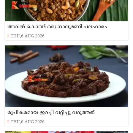
അവൽ കൊണ്ട് ഒരു നാലുമണി പലഹാരം
THU,6 AUG 2026
രുചികരമായ ഇറച്ചി വറ്റിച്ചു വറുത്തത്
THU,6 AUG 2026