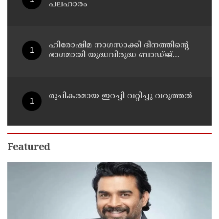
പലഹാരം
ഹിരോഷിമ നാഗസാക്കി ദിനത്തിന്റെ
ഭാഗമായി യുദ്ധവിരുദ്ധ ബാഡ്ജ്
വിതരണത്തിന്റെ തളിപ്പറമ്പ്
ഏരിയാതല ഉദ്ഘാടനം ആന്തൂർ
എഎൽപി സ്കൂളിൽ വച്ച് നടന്നു
രുചികരമായ ഇറച്ചി വറ്റിച്ചു വറുത്തത്
Featured