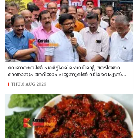
വേണമെങ്കിൽ പാർട്ടിക്ക് ഷെഡിൻ്റെ അടിത്തറ
മാന്താനും അറിയാം പയ്യന്നൂരിൽ ഡിവൈഎസ്പി
ഓഫീസ് മാർച്ചിനിടെ വിവാദ പ്രസംഗവുമായി കെ
THU,6 AUG 2026
കെ രാഗേഷ്