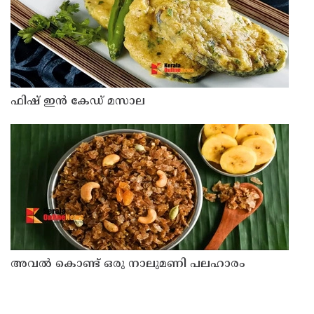
ഫിഷ് ഇൻ കേഡ് മസാല
അവൽ കൊണ്ട് ഒരു നാലുമണി പലഹാരം