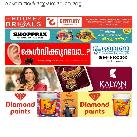
വാഹനങ്ങൾ സ്റ്റേഷനിലേക്ക് മാറ്റി.