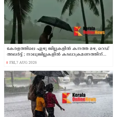
കേരളത്തിലെ ഏഴു ജില്ലകളിൽ കനത്ത മഴ, റെഡ്
അലർട്ട് ; നാലുജില്ലകളിൽ കടലാക്രമണത്തിന്
സാധ്യത
FRI,7 AUG 2026