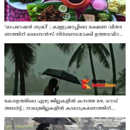
‘ഓ​പ​റേ​ഷ​ൻ ശു​ദ്ധി’ ; ക​ള്ളു​ഷാ​പ്പി​ലെ ഭ​ക്ഷ​ണ വി​ത​ര​
ണ​ത്തി​ന് ലൈ​സ​ൻ​സ് നി​ർ​ബ​ന്ധ​മാ​ക്കി ഉ​ത്ത​ര​വി​റ​
ക്കി എ​ക്​​സൈ​സ്​ വ​കു​പ്പ്​
കേരളത്തിലെ ഏഴു ജില്ലകളിൽ കനത്ത മഴ, റെഡ്
അലർട്ട് ; നാലുജില്ലകളിൽ കടലാക്രമണത്തിന്
സാധ്യത