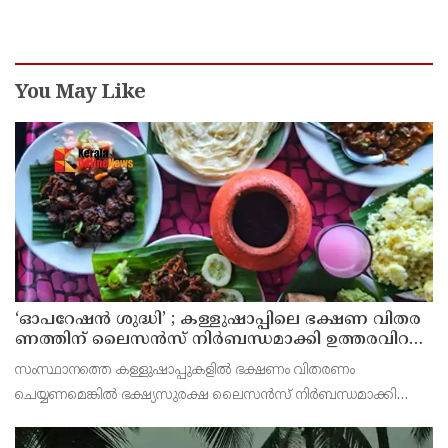
ഉപയോഗിച്ചോ എന്ന് സംശയം
You May Like
‘ഓ​പ​റേ​ഷ​ൻ ശു​ദ്ധി’ ; ക​ള്ളു​ഷാ​പ്പി​ലെ ഭ​ക്ഷ​ണ വി​ത​ര​
ണ​ത്തി​ന് ലൈ​സ​ൻ​സ് നി​ർ​ബ​ന്ധ​മാ​ക്കി ഉ​ത്ത​ര​വി​റ​
ക്കി എ​ക്​​സൈ​സ്​ വ​കു​പ്പ്​
സംസ്ഥാനത്തെ കള്ളുഷാപ്പുകളിൽ ഭക്ഷണം വിതരണം
ചെയ്യണമെങ്കിൽ ഭക്ഷ്യസുരക്ഷ ലൈസൻസ് നിർബന്ധമാക്കി
എക്സൈസ് വകുപ്പ് ഉത്തരവിറക്കി. കള്ളുഷാപ്പുകളിൽ
പരിശോധന നടത്താനും ലൈസൻസില്ലാതെ ഭക്ഷണം വിതരണം