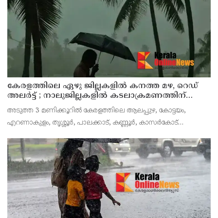
ചെയ്യുന്ന സ്ഥാപനങ്
കേരളത്തിലെ ഏഴു ജില്ലകളിൽ കനത്ത മഴ, റെഡ്
അലർട്ട് ; നാലുജില്ലകളിൽ കടലാക്രമണത്തിന്
സാധ്യത
അടുത്ത 3 മണിക്കൂറിൽ കേരളത്തിലെ ആലപ്പുഴ, കോട്ടയം,
എറണാകുളം, തൃശ്ശൂർ, പാലക്കാട്, കണ്ണൂർ, കാസർകോട്
ജില്ലകളിൽ കേന്ദ്ര കാലാവസ്ഥാ വകുപ്പ് റെഡ് അലർട്ട് പ്രഖ്യാപിച്ചു.
ശക്തമായ മഴയ്ക്കും മണിക്കൂറിൽ 50 കി.മീ വ