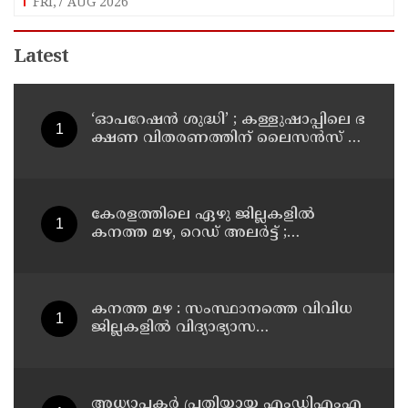
FRI,7 AUG 2026
Latest
‘ഓ​പ​റേ​ഷ​ൻ ശു​ദ്ധി’ ; ക​ള്ളു​ഷാ​പ്പി​ലെ ഭ​
ക്ഷ​ണ വി​ത​ര​ണ​ത്തി​ന് ലൈ​സ​ൻ​സ് നി​
ർ​ബ​ന്ധ​മാ​ക്കി ഉ​ത്ത​ര​വി​റ​ക്കി എ​ക്​​
സൈ​സ്​ വ​കു​പ്പ്​
കേരളത്തിലെ ഏഴു ജില്ലകളിൽ
കനത്ത മഴ, റെഡ് അലർട്ട് ;
നാലുജില്ലകളിൽ കടലാക്രമണത്തിന്
സാധ്യത
കനത്ത മഴ : സംസ്ഥാനത്തെ വിവിധ
ജില്ലകളിൽ വിദ്യാഭ്യാസ
സ്ഥാപനങ്ങൾക്ക് അവധി
അധ്യാപകര്‍ പ്രതിയായ എംഡിഎംഎ