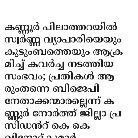
KOZHIKODE
WAYANAD
കണ്ണൂർ പിലാത്തറയിൽ
KANNUR
സ്വർണ്ണ വ്യാപാരിയെയും
KASARAGOD
കുടുംബത്തെയും ആക്ര
മിച്ച് കവർച്ച നടത്തിയ
സംഭവം; പ്രതികൾ ആ
രുംതന്നെ ബിജെപി
നേതാക്കന്മാരല്ലെന്ന് ക
ണ്ണൂർ നോർത്ത് ജില്ലാ പ്ര
സിഡൻറ് കെ കെ