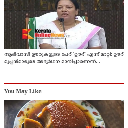
ആദിവാസി ഊരുകളുടെ പേര് 'ഊര്' എന്ന് മാറ്റി; ഊര്
മൂപ്പന്‍മാരുടെ അഭ്യര്‍ഥന മാനിച്ചാണെന്ന്
പട്ടികജാതി-പട്ടികവര്‍ഗ വികസന മന്ത്രി കെ എ
തുളസി
You May Like