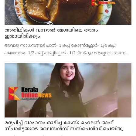
അതിഥികൾ വന്നാൽ മേശയിലെ താരം
ഇതായിരിക്കും
അവശ്യ സാധനങ്ങൾ പാൽ- 1 കപ്പ് കോൺഫ്ലോർ- 1/4 കപ്പ്
പഞ്ചസാര- 1/2 കപ്പ് കാപ്പിപ്പൊടി- 1/2 ടീസ്പൂൺ തയ്യാറാക്കുന്ന
വിധം കാൽ കപ്പ് പാലിലേയ്ക്ക് കോൺഫ്ലോർ ചേർത്തിളക്കി
യോജിപ്പിക്കാം. ഒരു പാനിൽ വെള്ളമെടുത്ത് പഞ
മദ്യപിച്ച് വാഹനം ഓടിച്ച കേസ്: ഹെലൻ ഓഫ്
സ്പാർട്ടയുടെ ലൈസൻസ് സസ്പെൻഡ് ചെയ്തു