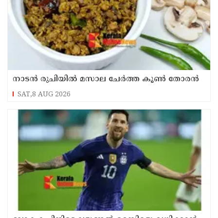
നാടൻ രുചിയിൽ മസാല ചേർത്ത കൂൺ തോരൻ
SAT,8 AUG 2026