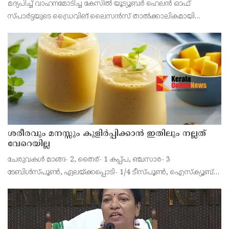
മദ്യപിച്ച് വാഹനമോടിച്ച കേസിൽ യൂട്യൂബർ ഹെലൻ ഓഫ്
സ്പാർട്ടയുടെ ഡ്രൈവിങ് ലൈസൻസ് താൽക്കാലികമായി
റദ്ദാക്കി. മൂന്ന് മാസത്തേക്കാണ് ലൈസൻസ് സസ്പെൻഡ്
ചെയ്തത്. കഴിഞ്ഞ മാസമാണ് മദ്യപിച്ച് വാഹനമോടിച്ചതിനു
ധന്യയ്ക്ക
ശരീരവും മനസ്സും കുളിർപ്പിക്കാൻ ഇതിലും നല്ലത്
വേറെയില്ല
ചേരുവകൾ മാങ്ങ- 2, തൈര്- 1 കപ്പ്പ, ഞ്ചസാര- 3
ടേബിൾസ്പൂൺ, ഏലയ്ക്കപ്പൊടി- 1/4 ടീസ്പൂൺ, ഐസ്ക്യൂബ്-
ആവശ്യത്തിന് തയ്യാറാക്കുന്ന വിധം മാമ്പഴം തൊലി കളഞ്ഞ്
ചെറിയ കഷ്ണങ്ങളാക്കിയെടുക്കാം. മാമ്പഴ കഷ്ണങ്ങളിലേയ്ക്