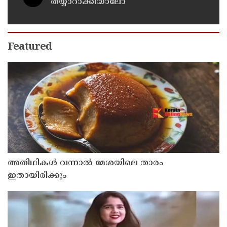
തയ്യാറാക്കിയാലോ
Featured
അതിഥികൾ വന്നാൽ മേശയിലെ താരം
ഇതായിരിക്കും