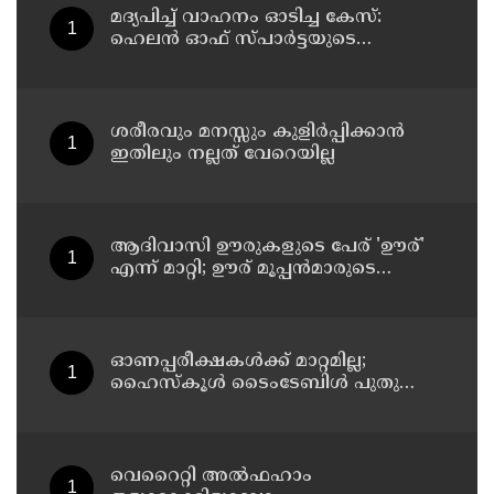
മദ്യപിച്ച് വാഹനം ഓടിച്ച കേസ്:
ഹെലൻ ഓഫ് സ്പാർട്ടയുടെ
ലൈസൻസ് സസ്പെൻഡ് ചെയ്തു
ശരീരവും മനസ്സും കുളിർപ്പിക്കാൻ
ഇതിലും നല്ലത് വേറെയില്ല
ആദിവാസി ഊരുകളുടെ പേര് 'ഊര്'
എന്ന് മാറ്റി; ഊര് മൂപ്പന്‍മാരുടെ
അഭ്യര്‍ഥന മാനിച്ചാണെന്ന്
പട്ടികജാതി-പട്ടികവര്‍ഗ വികസന
മന്ത്രി കെ എ തുളസി
ഓണപ്പരീക്ഷകള്‍ക്ക് മാറ്റമില്ല;
ഹൈസ്കൂള്‍ ടൈംടേബിള്‍ പുതുക്കി
പ്രസിദ്ധീകരിച്ചു
വെറൈറ്റി അൽഫഹാം