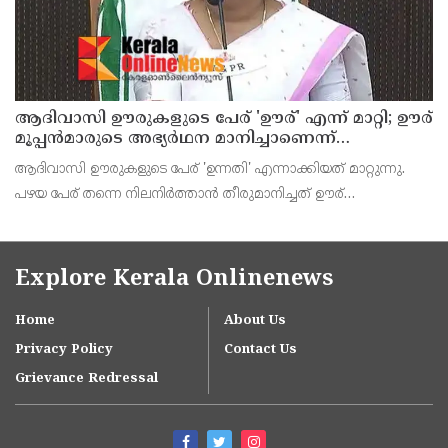
ആദിവാസി ഊരുകളുടെ പേര് 'ഊര്' എന്ന് മാറ്റി; ഊര്
മൂപ്പന്‍മാരുടെ അഭ്യര്‍ഥന മാനിച്ചാണെന്ന്
പട്ടികജാതി-പട്ടികവര്‍ഗ വികസന മന്ത്രി കെ എ
ആദിവാസി ഊരുകളുടെ പേര് 'ഉന്നതി' എന്നാക്കിയത് മാറ്റുന്നു.
തുളസി
പഴയ പേര് തന്നെ നിലനിര്‍ത്താന്‍ തീരുമാനിച്ചത് ഊര്
മൂപ്പന്‍മാരുടെ അഭ്യര്‍ഥന മാനിച്ചാണെന്ന് പട്ടികജാതി-പട്ടികവര്‍ഗ
വികസന മന്ത്രി കെ എ തുളസി വാര്‍ത
Explore Kerala Onlinenews
Home
About Us
Privacy Policy
Contact Us
Grievance Redressal