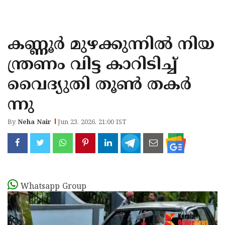
KOZHIKODE
WAYANAD
കണ്ണൂർ മുഴക്കുന്നിൽ നിയ
KANNUR
ന്ത്രണം വിട്ട കാറിടിച്ച്
KASARAGOD
വൈദ്യുതി തൂൺ തകർ
ന്നു
By
Neha Nair
Jun 23, 2026, 21:00 IST
Whatsapp Group