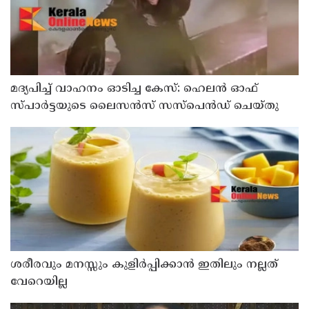
മദ്യപിച്ച് വാഹനം ഓടിച്ച കേസ്: ഹെലൻ ഓഫ്
സ്പാർട്ടയുടെ ലൈസൻസ് സസ്പെൻഡ് ചെയ്തു
ശരീരവും മനസ്സും കുളിർപ്പിക്കാൻ ഇതിലും നല്ലത്
വേറെയില്ല