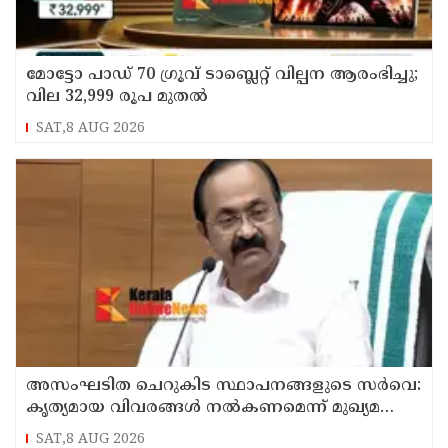
മോട്ടോ പാഡ് 70 ഗ്രൂവ് ടാബ്ലെറ്റ് വില്പന ആരംഭിച്ചു;
വില 32,999 രൂപ മുതൽ
SAT,8 AUG 2026
അസംഘടിത ചെറുകിട സ്ഥാപനങ്ങളുടെ സർവെ:
കൃത്യമായ വിവരങ്ങൾ നൽകണമെന്ന് മുഖ്യമന്ത്രി
വി ഡി സതീശൻ
SAT,8 AUG 2026