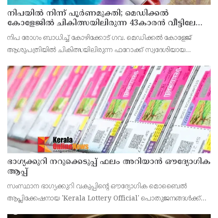
നിപയിൽ നിന്ന് പൂർണമുക്തി; മെഡിക്കൽ
കോളേജിൽ ചികിത്സയിലിരുന്ന 43കാരൻ വീട്ടിലേക്ക്
മടങ്ങി
നിപ രോഗം ബാധിച്ച് കോഴിക്കോട് ഗവ. മെഡിക്കൽ കോളേജ്
ആശുപത്രിയിൽ ചികിത്സയിലിരുന്ന ഫറോക്ക് സ്വദേശിയായ
43കാരനെ ഡിസ്ചാർജ് ചെയ്തു.
ഭാഗ്യക്കുറി നറുക്കെടുപ്പ് ഫലം അറിയാൻ ഔദ്യോഗിക
ആപ്പ്
സംസ്ഥാന ഭാഗ്യക്കുറി വകുപ്പിന്റെ ഔദ്യോഗിക മൊബൈൽ
ആപ്ലിക്കേഷനായ 'Kerala Lottery Official' പൊതുജനങ്ങൾക്ക്
ലഭ്യമാണെന്ന് കേരള സംസ്ഥാന ഭാഗ്യക്കുറി വകുപ്പ് ഡയറക്ടർ