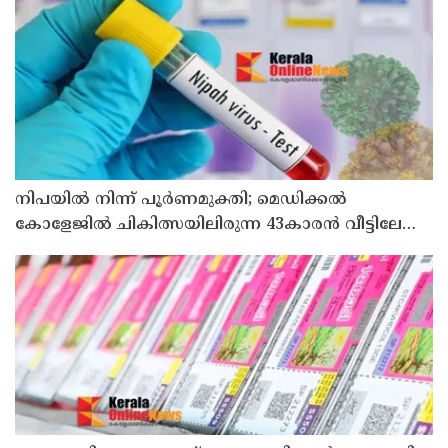
നിപയിൽ നിന്ന് പൂർണമുക്തി; മെഡിക്കൽ
കോളേജിൽ ചികിത്സയിലിരുന്ന 43കാരൻ വീട്ടിലേക്ക്
മടങ്ങി