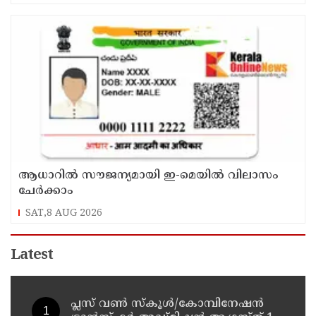
ആധാറിൽ സൗജന്യമായി ഇ-മെയിൽ വിലാസം
ചേർക്കാം
SAT,8 AUG 2026
Latest
പ്ലസ് വൺ സ്‌കൂൾ/കോമ്പിനേഷൻ