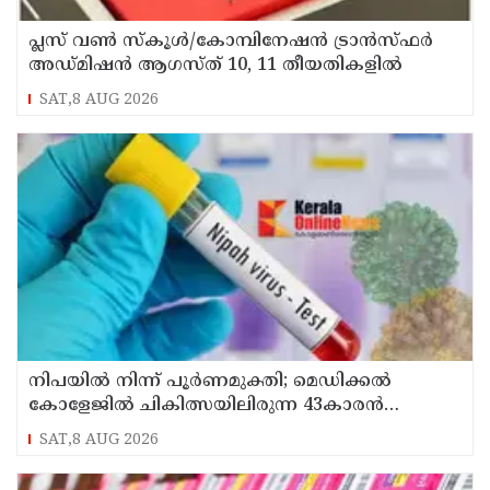
പ്ലസ് വൺ സ്‌കൂൾ/കോമ്പിനേഷൻ ട്രാൻസ്ഫർ
അഡ്മിഷൻ ആഗസ്ത് 10, 11 തീയതികളിൽ
SAT,8 AUG 2026
നിപയിൽ നിന്ന് പൂർണമുക്തി; മെഡിക്കൽ
കോളേജിൽ ചികിത്സയിലിരുന്ന 43കാരൻ
വീട്ടിലേക്ക് മടങ്ങി
SAT,8 AUG 2026