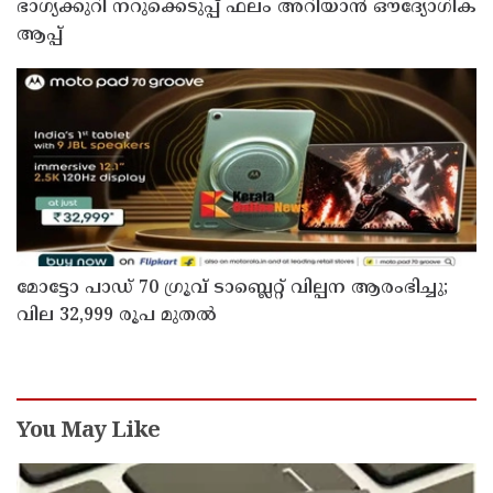
ഭാഗ്യക്കുറി നറുക്കെടുപ്പ് ഫലം അറിയാൻ ഔദ്യോഗിക
ആപ്പ്
മോട്ടോ പാഡ് 70 ഗ്രൂവ് ടാബ്ലെറ്റ് വില്പന ആരംഭിച്ചു;
വില 32,999 രൂപ മുതൽ
You May Like