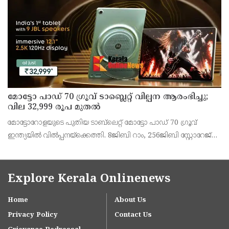
അഞ്ജു കെ എസ് അറിയിച്ചു.
മോട്ടോ പാഡ് 70 ഗ്രൂവ് ടാബ്ലെറ്റ് വില്പന ആരംഭിച്ചു;
വില 32,999 രൂപ മുതൽ
മോട്ടോറോളയുടെ പുതിയ ടാബ്‌ലെറ്റ് മോട്ടോ പാഡ് 70 ഗ്രൂവ്
ഇന്ത്യയിൽ വിൽപ്പനയ്‌ക്കെത്തി. 8ജിബി റാം, 256ജിബി സ്റ്റോറേജ്
പതിപ്പിന് 36,999 രൂപയാണ് ലോഞ്ച് വില. ബാങ്ക് ഓഫറുകൾ
ഉൾപ്പെടെ 32,999 രൂപയാണ് ഫലപ്രദമായ
Explore Kerala Onlinenews
Home
About Us
Privacy Policy
Contact Us