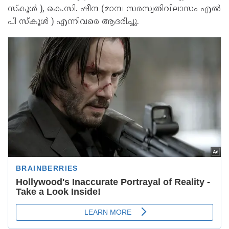
സ്കൂൾ ), കെ.സി. ഷീന (മാമ്പ സരസ്വതിവിലാസം എൽ
പി സ്കൂൾ ) എന്നിവരെ ആദരിച്ചു.