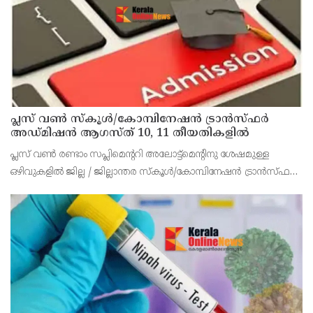
പ്ലസ് വൺ സ്‌കൂൾ/കോമ്പിനേഷൻ ട്രാൻസ്ഫർ
അഡ്മിഷൻ ആഗസ്ത് 10, 11 തീയതികളിൽ
പ്ലസ് വൺ രണ്ടാം സപ്ലിമെന്ററി അലോട്ട്‌മെന്റിനു ശേഷമുള്ള
ഒഴിവുകളിൽ ജില്ല / ജില്ലാന്തര സ്‌കൂൾ/കോമ്പിനേഷൻ ട്രാൻസ്ഫർ
അലോട്ട്‌മെന്റിനായി അപേക്ഷിക്കാനുള്ള അവസരം ആഗസ്റ്റ് 7 ന്
വൈകിട്ട് 4 മണി വരെ നൽകിയിരുന്നു