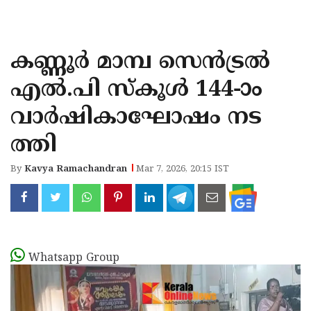
KOZHIKODE
WAYANAD
കണ്ണൂർ മാമ്പ സെൻട്രൽ
KANNUR
എൽ.പി സ്കൂൾ 144-ാം
KASARAGOD
വാർഷികാഘോഷം നട
ത്തി
By
Kavya Ramachandran
Mar 7, 2026, 20:15 IST
Whatsapp Group