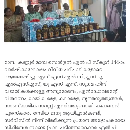
മാമ്പ: കണ്ണൂർ മാമ്പ സെൻട്രൽ എൽ പി സ്കൂൾ 144-ാം
വാർഷികാഘോഷം വിവിധ പരിപാടികളോടെ
ആഘോഷിച്ചു. എസ്.എസ്.എൽ.സി, പ്ലസ് ടു,
എൽഎസ്എസ്, യു എസ് എസ്, സുഗമ ഹിന്ദി
വിജയികൾക്കുള്ള അനുമോദനം, എൻഡോവ്മെന്റ്
വിതരണം,കായിക മേള, കലാമേള, നൃത്തനൃത്ത്യങ്ങൾ,
സാംസ്കാരിക സദസ്സ് എന്നിവയുണ്ടായി. കലാഭവൻ
പുരസ്കാരം നേടിയ ജനു ആയിച്ചാൻകണ്ടി,
സർവീസിൽ നിന്ന് വിരമിക്കുന്ന പ്രധാന അധ്യാപകരായ
സി.ദിനേശ് ബാബു (ചാല പടിഞ്ഞാറെക്കര എൽ പി