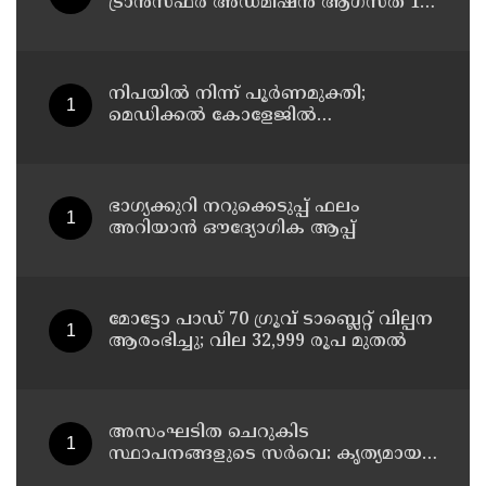
ട്രാൻസ്ഫർ അഡ്മിഷൻ ആഗസ്ത് 10,
11 തീയതികളിൽ
നിപയിൽ നിന്ന് പൂർണമുക്തി;
മെഡിക്കൽ കോളേജിൽ
ചികിത്സയിലിരുന്ന 43കാരൻ
വീട്ടിലേക്ക് മടങ്ങി
ഭാഗ്യക്കുറി നറുക്കെടുപ്പ് ഫലം
അറിയാൻ ഔദ്യോഗിക ആപ്പ്
മോട്ടോ പാഡ് 70 ഗ്രൂവ് ടാബ്ലെറ്റ് വില്പന
ആരംഭിച്ചു; വില 32,999 രൂപ മുതൽ
അസംഘടിത ചെറുകിട
സ്ഥാപനങ്ങളുടെ സർവെ: കൃത്യമായ
വിവരങ്ങൾ നൽകണമെന്ന് മുഖ്യമന്ത്രി