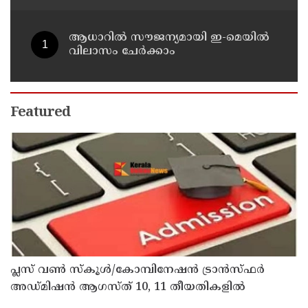
വി ഡി സതീശൻ
ആധാറിൽ സൗജന്യമായി ഇ-മെയിൽ
വിലാസം ചേർക്കാം
Featured
പ്ലസ് വൺ സ്‌കൂൾ/കോമ്പിനേഷൻ ട്രാൻസ്ഫർ
അഡ്മിഷൻ ആഗസ്ത് 10, 11 തീയതികളിൽ