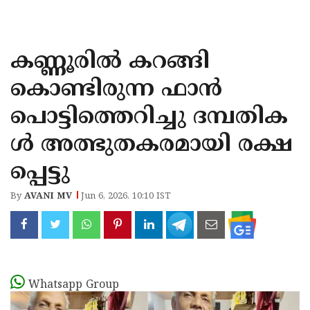
KOZHIKODE
WAYANAD
കണ്ണൂരിൽ കറങ്ങി
KANNUR
കൊണ്ടിരുന്ന ഫാൻ
KASARAGOD
പൊട്ടിത്തെറിച്ചു ദമ്പതിക
ൾ അത്ഭുതകരമായി രക്ഷ
പ്പെട്ടു
By
AVANI MV
Jun 6, 2026, 10:10 IST
Whatsapp Group