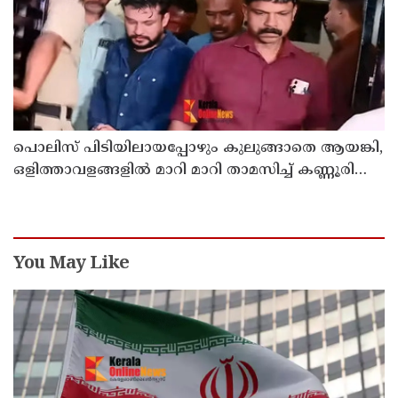
പൊലിസ് പിടിയിലായപ്പോഴും കുലുങ്ങാതെ ആയങ്കി,
ഒളിത്താവളങ്ങളില്‍ മാറി മാറി താമസിച്ച് കണ്ണൂരിലെ
ക്വട്ടേഷന്‍ നേതാവ്
You May Like