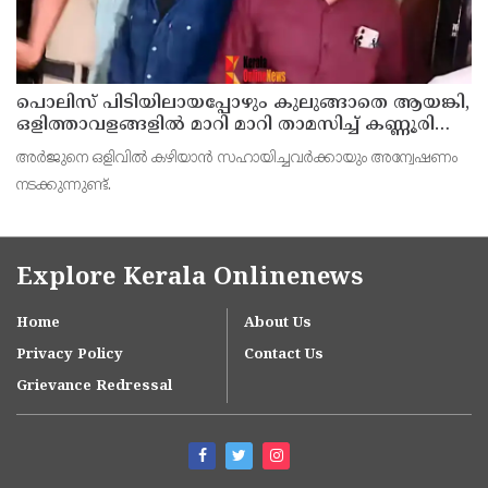
പൊലിസ് പിടിയിലായപ്പോഴും കുലുങ്ങാതെ ആയങ്കി,
ഒളിത്താവളങ്ങളില്‍ മാറി മാറി താമസിച്ച് കണ്ണൂരിലെ
ക്വട്ടേഷന്‍ നേതാവ്
അര്‍ജുനെ ഒളിവില്‍ കഴിയാന്‍ സഹായിച്ചവര്‍ക്കായും അന്വേഷണം
നടക്കുന്നുണ്ട്.
Explore Kerala Onlinenews
Home
About Us
Privacy Policy
Contact Us
Grievance Redressal