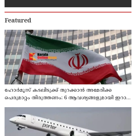
പോലെ, കുറ്റത്തിന് അനുസരിച്ച്
ശിക്ഷ നല്‍കും':എഡിജിപി
Featured
ഹോര്‍മൂസ് കടലിടുക്ക് തുറക്കാന്‍ അമേരിക്ക
പെരുമാറ്റം തിരുത്തണം: 6 ആവശ്യങ്ങളുമായി ഇറാന്‍
ദേശീയ സുരക്ഷാ കൗണ്‍സില്‍