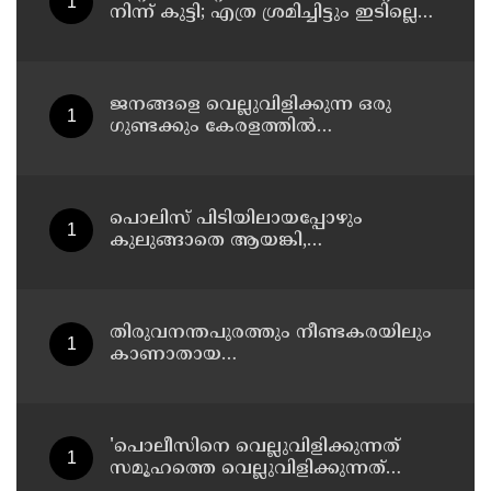
നിന്ന് കുട്ടി; എത്ര ശ്രമിച്ചിട്ടും ഇടില്ലെന്ന്
വാശിപിടിച്ചതോടെ വിമാനം റദ്ദാക്കി
ജനങ്ങളെ വെല്ലുവിളിക്കുന്ന ഒരു
ഗുണ്ടക്കും കേരളത്തില്‍
സ്ഥാനമുണ്ടാകില്ല: രമേശ് ചെന്നിത്തല
പൊലിസ് പിടിയിലായപ്പോഴും
കുലുങ്ങാതെ ആയങ്കി,
ഒളിത്താവളങ്ങളില്‍ മാറി മാറി
താമസിച്ച് കണ്ണൂരിലെ ക്വട്ടേഷന്‍
നേതാവ്
തിരുവനന്തപുരത്തും നീണ്ടകരയിലും
കാണാതായ
മത്സ്യത്തൊഴിലാളികള്‍ക്കായി
തിരച്ചില്‍ പത്താം ദിവസത്തിലേക്ക്
'പൊലീസിനെ വെല്ലുവിളിക്കുന്നത്
സമൂഹത്തെ വെല്ലുവിളിക്കുന്നത്