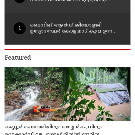
അവധി പ്രഖ്യാപിച്ചു
മൈനിങ് ആൻഡ്​ ജിയോളജി
ഉദ്യോഗസ്ഥർ കോളയാട് കൂവ ഉന്നതി
സന്ദർശിച്ചു
Featured
കണ്ണൂർ ചെമ്പേരിയിലും അയ്യൻകുന്നിലും
റെക്കോർഡ് മഴ ; ഉദയഗിരിയിൽ നേരിയ