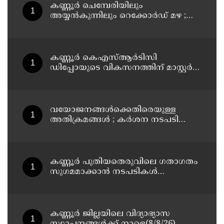
കണ്ണൂർ ചെമ്പേരിയിലും
അയ്യൻകുന്നിലും റെക്കോർഡ് മഴ ;
ഉദയഗിരിയിൽ നേരിയ ഉരുൾപൊട്ടൽ;
13 പേരെ ക്യാമ്പിലേക്ക് മാറ്റി
കണ്ണൂർ കെഎസ്ആർടിസി
ഡിപ്പോയുടെ വികസനത്തിന് മാസ്റ്റർ
പ്ലാൻ തയ്യാറാക്കി സമർപ്പിക്കും : ടി ഒ
മോഹനൻ എം എൽ എ
വയോജനങ്ങൾക്കെതിരെയുള്ള
അതിക്രമങ്ങൾ ; കർശന നടപടി
സ്വീകരിക്കുമെന്ന് കമ്മീഷൻ
കണ്ണൂർ പുതിയതെരുവിലെ ഗതാഗതം
സുഗമമാക്കാന്‍ നടപടികള്‍
സ്വീകരിക്കും
കണ്ണൂർ ജില്ലയിലെ വിദ്യാഭ്യാസ
സ്ഥാപനങ്ങള്‍ക്ക് നാളെ(8/8/26)