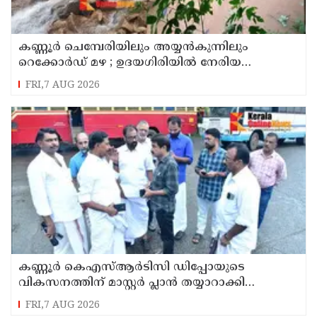
കണ്ണൂർ ചെമ്പേരിയിലും അയ്യൻകുന്നിലും
റെക്കോർഡ് മഴ ; ഉദയഗിരിയിൽ നേരിയ
ഉരുൾപൊട്ടൽ; 13 പേരെ ക്യാമ്പിലേക്ക് മാറ്റി
FRI,7 AUG 2026
കണ്ണൂർ കെഎസ്ആർടിസി ഡിപ്പോയുടെ
വികസനത്തിന് മാസ്റ്റർ പ്ലാൻ തയ്യാറാക്കി
സമർപ്പിക്കും : ടി ഒ മോഹനൻ എം എൽ എ
FRI,7 AUG 2026