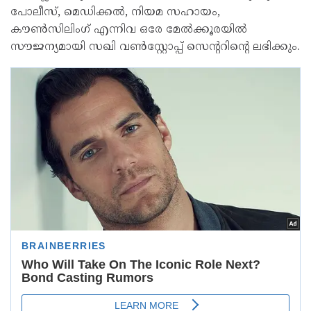
പോലീസ്, മെഡിക്കൽ, നിയമ സഹായം,
കൗൺസിലിംഗ് എന്നിവ ഒരേ മേൽക്കൂരയിൽ
സൗജന്യമായി സഖി വൺസ്റ്റോപ്പ് സെന്ററിന്റെ ലഭിക്കും.