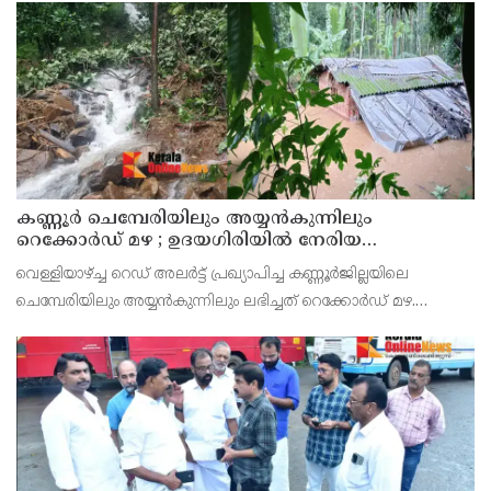
കണ്ണൂർ ചെമ്പേരിയിലും അയ്യൻകുന്നിലും
റെക്കോർഡ് മഴ ; ഉദയഗിരിയിൽ നേരിയ
ഉരുൾപൊട്ടൽ; 13 പേരെ ക്യാമ്പിലേക്ക് മാറ്റി
വെള്ളിയാഴ്ച്ച റെഡ് അലർട്ട് പ്രഖ്യാപിച്ച കണ്ണൂർജില്ലയിലെ
ചെമ്പേരിയിലും അയ്യൻകുന്നിലും ലഭിച്ചത് റെക്കോർഡ് മഴ.
രാവിലെ 8.30 മുതലുള്ള ഏഴ് മണിക്കൂറിൽ ചെമ്പേരിയിൽ ലഭിച്ച 96
മില്ലിമീറ്റർ മഴ ആ സമയം സംസ്ഥാനത്ത