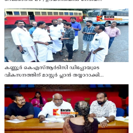
ഉരുൾപൊട്ടൽ; 13 പേരെ ക്യാമ്പിലേക്ക് മാറ്റി
കണ്ണൂർ കെഎസ്ആർടിസി ഡിപ്പോയുടെ
വികസനത്തിന് മാസ്റ്റർ പ്ലാൻ തയ്യാറാക്കി
സമർപ്പിക്കും : ടി ഒ മോഹനൻ എം എൽ എ