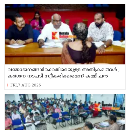
വയോജനങ്ങൾക്കെതിരെയുള്ള അതിക്രമങ്ങൾ ;
കർശന നടപടി സ്വീകരിക്കുമെന്ന് കമ്മീഷൻ
FRI,7 AUG 2026