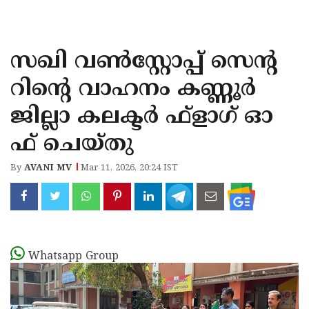
KOZHIKODE
WAYANAD
സഖി വൺസ്റ്റോപ്പ് സെന്റ
KANNUR
റിന്റെ വാഹനം കണ്ണൂർ
KASARAGOD
ജില്ലാ കലക്ടർ ഫ്ളാഗ് ഓ
ഫ് ചെയ്തു
By
AVANI MV
Mar 11, 2026, 20:24 IST
Whatsapp Group