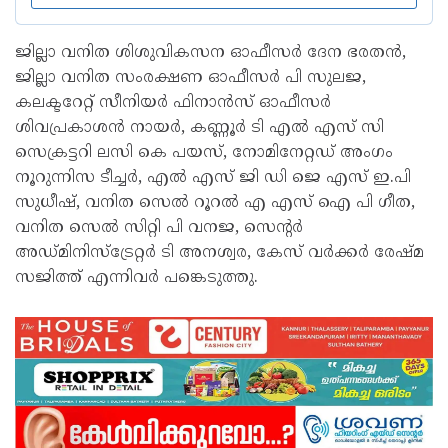
ജില്ലാ വനിത ശിശുവികസന ഓഫീസർ ദേന ഭരതൻ,
ജില്ലാ വനിത സംരക്ഷണ ഓഫീസർ പി സുലജ,
കലക്ടറേറ്റ് സീനിയർ ഫിനാൻസ് ഓഫീസർ
ശിവപ്രകാശൻ നായർ, കണ്ണൂർ ടി എൽ എസ് സി
സെക്രട്ടറി ലസി കെ പയസ്, നോമിനേറ്റഡ് അംഗം
നൂറുന്നിസ ടീച്ചർ, എൽ എസ് ജി ഡി ജെ എസ് ഇ.പി
സുധീഷ്, വനിത സെൽ റൂറൽ എ എസ് ഐ പി ഗീത,
വനിത സെൽ സിറ്റി പി വനജ, സെന്റർ
അഡ്മിനിസ്ട്രേറ്റർ ടി അനശ്വര, കേസ് വർക്കർ രേഷ്മ
സജിത്ത് എന്നിവർ പങ്കെടുത്തു.