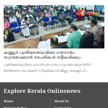
നടപടി സ്വീകരിക്കുമെന്ന് വയോജന കമ്മീഷൻ ചെയർമാൻ അഡ്വ.
കെ. സോമപ്രസാദ്.
കണ്ണൂർ പുതിയതെരുവിലെ ഗതാഗതം
സുഗമമാക്കാന്‍ നടപടികള്‍ സ്വീകരിക്കും
പുതിയതെരുവിലെ വാഹനഗതാഗതം സുഗമമാക്കുന്നതിന്
അടിയന്തര നടപടികള്‍ സ്വീകരിക്കാന്‍ ജില്ലാ കലക്ടര്‍ പി
വിഷ്ണുരാജിന്റെ നേതൃത്വത്തില്‍ ചേര്‍ന്ന യോഗത്തില്‍ തീരുമാനം.
Explore Kerala Onlinenews
Home
About Us