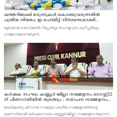
ഖത്തറിലേക്ക് മരുന്നുകള്‍ കൊണ്ടുവരുന്നതില്‍
പുതിയ നിയമം; ഇ-പെര്‍മിറ്റ് നിര്‍ബന്ധമാക്കി
മന്ത്രാലയം
കൃത്യമായ മെഡിക്കല്‍ റിപ്പോര്‍ട്ടും ഡോക്ടറുടെ കുറിപ്പടിയും
ഹാജരാക്കേണ്ടതുണ്ട്.
കർഷക സംഘം കണ്ണൂർ ജില്ലാ സമ്മേളനം ഓഗസ്റ്റ്12
ന് പിണറായിയിൽ തുടങ്ങും ; സമാപന സമ്മേളനം
പ്രതിപക്ഷ നേതാവ് പിണറായി വിജയൻ ഉദ്ഘാടനം
അഖിലേന്ത്യ കിസാൻ സഭയുടെ ദേശീയ സമ്മേളനത്തിന്റെ
ചെയ്യും
മുന്നോടിയായി കർഷകസംഘം കണ്ണൂർ ജില്ലാ സമ്മേളനം ആഗസ്‌റ്റ്