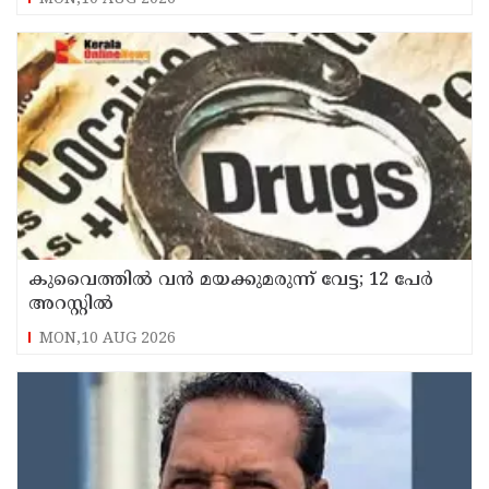
നൽകണം : റസാഖ് പാലേരി
കുവൈത്തില്‍ വന്‍ മയക്കുമരുന്ന് വേട്ട; 12 പേര്‍
അറസ്റ്റില്‍
MON,10 AUG 2026