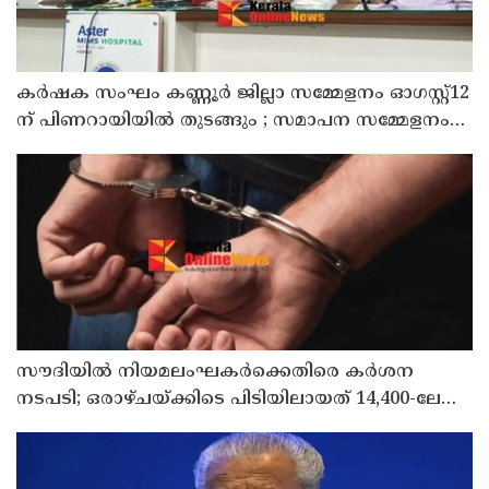
കർഷക സംഘം കണ്ണൂർ ജില്ലാ സമ്മേളനം ഓഗസ്റ്റ്12
ന് പിണറായിയിൽ തുടങ്ങും ; സമാപന സമ്മേളനം
പ്രതിപക്ഷ നേതാവ് പിണറായി വിജയൻ ഉദ്ഘാടനം
ചെയ്യും
സൗദിയില്‍ നിയമലംഘകര്‍ക്കെതിരെ കര്‍ശന
നടപടി; ഒരാഴ്ചയ്ക്കിടെ പിടിയിലായത് 14,400-ലേറെ
പേര്‍