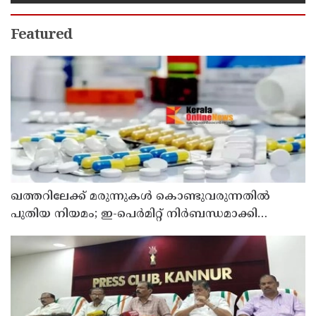
അടിയന്തരമായി ആദിവാസികൾക്ക്
ഭൂമി നൽകണം : റസാഖ് പാലേരി
Featured
ഖത്തറിലേക്ക് മരുന്നുകള്‍ കൊണ്ടുവരുന്നതില്‍
പുതിയ നിയമം; ഇ-പെര്‍മിറ്റ് നിര്‍ബന്ധമാക്കി
മന്ത്രാലയം