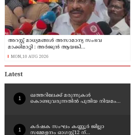
അറസ്റ്റ് മാധ്യമങ്ങൾ അസാമാന്യ സംഭവ
മാക്കിമാറ്റി : അർജുൻ ആയങ്കി
പാർട്ടിക്കാരനല്ലെന്ന് ഇപി ജയരാജൻ
MON,10 AUG 2026
Latest
ഖത്തറിലേക്ക് മരുന്നുകള്‍
കൊണ്ടുവരുന്നതില്‍ പുതിയ നിയമം;
ഇ-പെര്‍മിറ്റ് നിര്‍ബന്ധമാക്കി
മന്ത്രാലയം
കർഷക സംഘം കണ്ണൂർ ജില്ലാ
സമ്മേളനം ഓഗസ്റ്റ്12 ന്