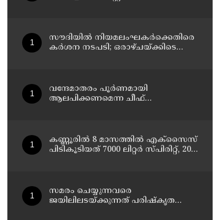
പിണറായിയിൽ തുടങ്ങും ; സമാപന
സമ്മേളനം പ്രതിപക്ഷ നേതാവ്
പിണറായി വിജയൻ ഉദ്ഘാടനം
ചെയ്യും
സൗദിയില്‍ നിയമലംഘകര്‍ക്കെതിരെ
കര്‍ശന നടപടി; ഒരാഴ്ചയ്ക്കിടെ
പിടിയിലായത് 14,400-ലേറെ പേര്‍
വന്ദേമാതരം പൂർണമായി
ആലപിക്കണമെന്ന ചീഫ്
സെക്രട്ടറിയുടെ വിവാദ ഉത്തരവ്
അടിയന്തരമായി പിൻവലിക്കണം ;
പ്രതിപക്ഷ നേതാവ്
കണ്ണൂരിൽ 8 മാസത്തിൽ എക്സൈസ്
പിടികൂടിയത് 7000 ലിറ്റർ സ്പിരിറ്റ്‌, 209
ലിറ്റർ വ്യാജ ചാരായം ; നർകോട്ടിക്
കേസുകളിൽ അറസ്റ്റിലായത് 559 പേർ
സമരം ചെയ്യുന്നവരെ
ജയിലിലടയ്ക്കുന്നത് പരിഷ്കൃത
സമൂഹത്തിന് ഭൂഷണമല്ല :