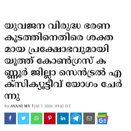
KOZHIKODE
WAYANAD
യുവജന വിരുദ്ധ ഭരണ
KANNUR
കൂടത്തിനെതിരെ ശക്ത
KASARAGOD
മായ പ്രക്ഷോഭവുമായി
യൂത്ത് കോൺഗ്രസ് ക
ണ്ണൂർ ജില്ലാ സെൻട്രൽ എ
ക്സിക്യൂട്ടീവ് യോഗം ചേർ
ന്നു
By
AVANI MV
Jul 7, 2026, 09:43 IST