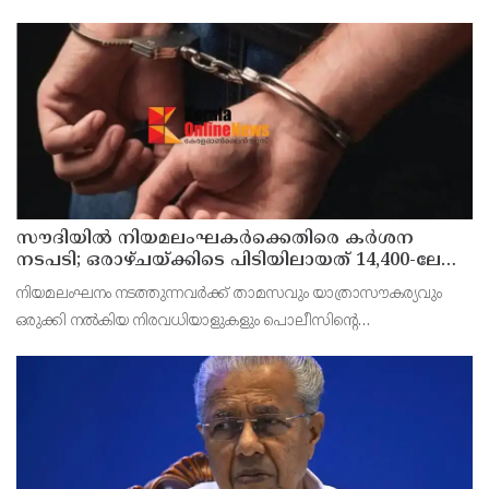
12,13,14 തീയതികളിൽ പിണറായി കൺവെൻഷൻ സെൻററിൽ
വച്ച് നടക്കുമെന്ന് ജില്ലാ സിക്രട്ടറി എം പ്രകാശൻ മാസ്റ്റ
സൗദിയില്‍ നിയമലംഘകര്‍ക്കെതിരെ കര്‍ശന
നടപടി; ഒരാഴ്ചയ്ക്കിടെ പിടിയിലായത് 14,400-ലേറെ
പേര്‍
നിയമലംഘനം നടത്തുന്നവര്‍ക്ക് താമസവും യാത്രാസൗകര്യവും
ഒരുക്കി നല്‍കിയ നിരവധിയാളുകളും പൊലീസിന്റെ
പിടിയിലായിട്ടുണ്ട്.