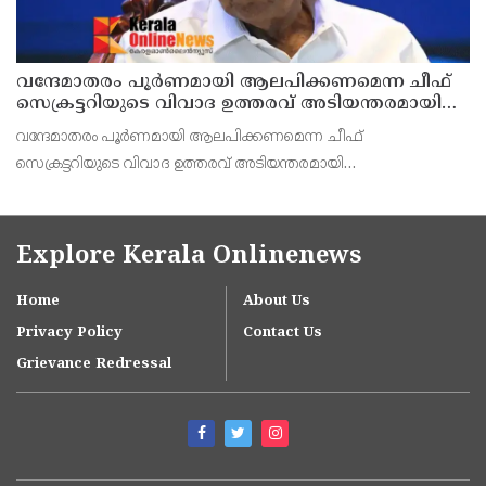
വന്ദേമാതരം പൂർണമായി ആലപിക്കണമെന്ന ചീഫ്
സെക്രട്ടറിയുടെ വിവാദ ഉത്തരവ് അടിയന്തരമായി
പിൻവലിക്കണം ; പ്രതിപക്ഷ നേതാവ്
വന്ദേമാതരം പൂർണമായി ആലപിക്കണമെന്ന ചീഫ്
സെക്രട്ടറിയുടെ വിവാദ ഉത്തരവ് അടിയന്തരമായി
പിൻവലിക്കണമെന്ന് പ്രതിപക്ഷ നേതാവ് പിണറായി വിജയൻ
ആവശ്യപ്പെട്ടു. പൂർണമായി ചൊല്ലുക എന്നത് ആർഎസ്എസിന്റെ
നയമാണെന്നും
Explore Kerala Onlinenews
Home
About Us
Privacy Policy
Contact Us
Grievance Redressal