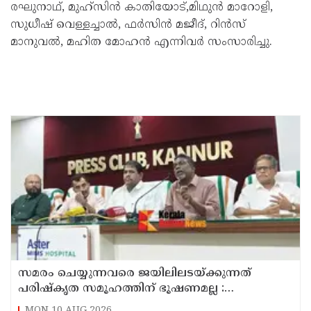
രഘുനാഥ്, മുഹ്സിൻ കാതിയോട്,മിഥുൻ മാറോളി,
സുധീഷ് വെള്ളച്ചാൽ, ഫർസിൻ മജീദ്, റിൻസ്
മാനുവൽ, മഹിത മോഹൻ എന്നിവർ സംസാരിച്ചു.
സമരം ചെയ്യുന്നവരെ ജയിലിലടയ്ക്കുന്നത്
പരിഷ്കൃത സമൂഹത്തിന് ഭൂഷണമല്ല :
അടിയന്തരമായി ആദിവാസികൾക്ക് ഭൂമി
MON,10 AUG 2026