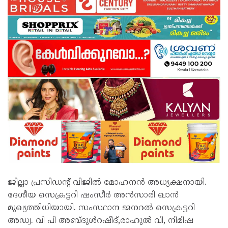
ജില്ലാ പ്രസിഡന്റ്‌ വിജിൽ മോഹനൻ അധ്യക്ഷനായി.
ദേശീയ സെക്രട്ടറി ഷംസീർ അൻസാരി ഖാൻ
മുഖ്യത്തിധിയായി. സംസ്ഥാന ജനറൽ സെക്രട്ടറി
അഡ്വ. വി പി അബ്ദുൾറഷീദ്,രാഹുൽ വി, നിമിഷ