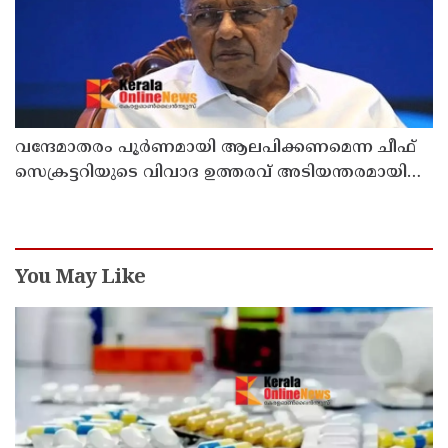
വന്ദേമാതരം പൂർണമായി ആലപിക്കണമെന്ന ചീഫ്
സെക്രട്ടറിയുടെ വിവാദ ഉത്തരവ് അടിയന്തരമായി
പിൻവലിക്കണം ; പ്രതിപക്ഷ നേതാവ്
You May Like