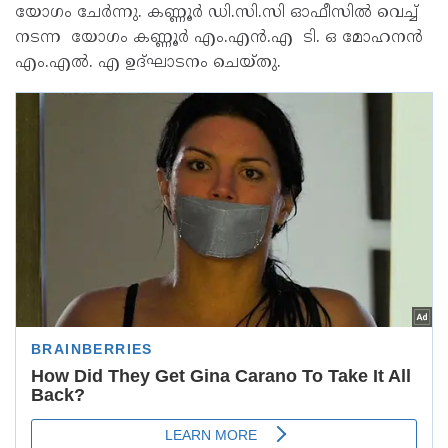
യോഗം ചേർന്നു. കണ്ണൂർ ഡി.സി.സി ഓഫീസിൽ വെച്ച്
നടന്ന യോഗം കണ്ണൂർ എം.എൻ.എ ടി. ഒ മോഹനൻ
എം.എൽ. എ ഉദ്ഘാടനം ചെയ്തു.