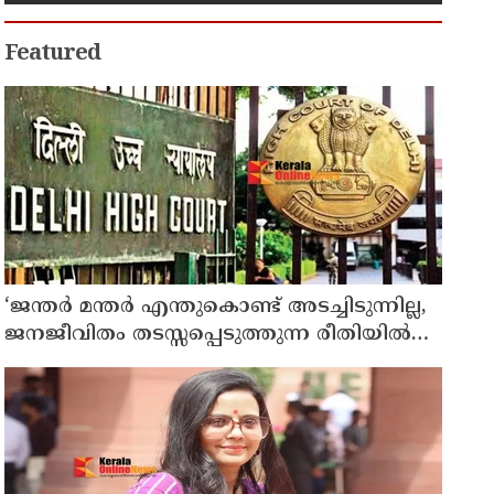
Featured
‘ജന്തർ മന്തർ എന്തുകൊണ്ട് അടച്ചിടുന്നില്ല,
ജനജീവിതം തടസ്സപ്പെടുത്തുന്ന രീതിയിൽ
സമരകേന്ദ്രങ്ങൾ ഡൽഹിക്കുള്ളിൽ
പ്രവർത്തിക്കാൻ അനുവദിക്കരുത്’ ; കേന്ദ്ര
സർക്കാറിനോട് ഡൽഹി ഹൈകോടതി