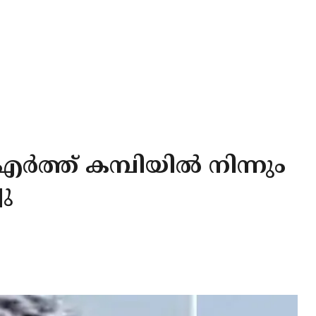
െ എർത്ത് കമ്പിയിൽ നിന്നും
ചു