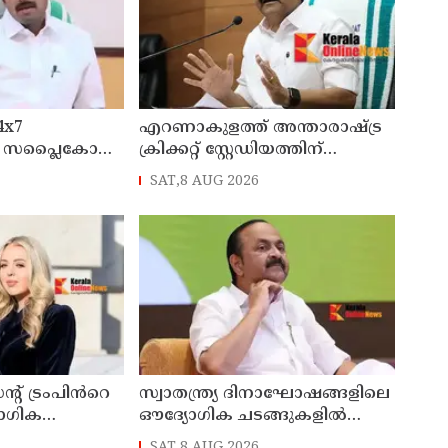
4x7
എറണാകുളത്ത് അന്താരാഷ്ട്ര
ന്ന സപ്ലൈകോ
ക്രിക്കറ്റ് സ്റ്റേഡിയത്തിന്
്റ്റോറുകൾ
സംസ്ഥാന സർക്കാരിന്റെ
SAT,8 AUG 2026
്ത്രി അനൂപ്
ഔദ്യോഗിക അനുമതി
്റ് ട്രംപിൻറെ
സ്വാതന്ത്ര്യ ദിനാഘോഷങ്ങളിലെ
ോഗിക
ഔദ്യോഗിക ചടങ്ങുകളിൽ
ായി
'വന്ദേ മാതരം'
SAT,8 AUG 2026