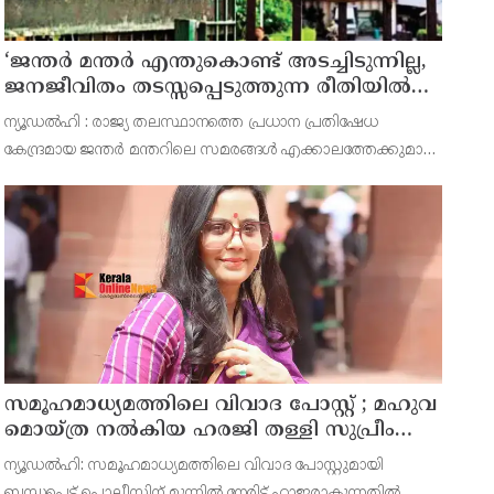
‘ജന്തർ മന്തർ എന്തുകൊണ്ട് അടച്ചിടുന്നില്ല,
ജനജീവിതം തടസ്സപ്പെടുത്തുന്ന രീതിയിൽ
സമരകേന്ദ്രങ്ങൾ ഡൽഹിക്കുള്ളിൽ
ന്യൂഡൽഹി : രാജ്യ തലസ്ഥാനത്തെ പ്രധാന പ്രതിഷേധ
പ്രവർത്തിക്കാൻ അനുവദിക്കരുത്’ ; കേന്ദ്ര
കേന്ദ്രമായ ജന്തർ മന്തറിലെ സമരങ്ങൾ എക്കാലത്തേക്കുമായി
സർക്കാറിനോട് ഡൽഹി ഹൈകോടതി
അവസാനിപ്പിക്കുന്നതിനെ കുറിച്ച് എന്തുകൊണ്ട്
ആലോചിക്കുന്നില്ലെന്ന് കേന്ദ്ര സർക്കാരിനോട് ഡൽഹി
ഹൈക്കോടതി.
സമൂഹമാധ്യമത്തിലെ വിവാദ പോസ്റ്റ് ; മഹുവ
മൊയ്ത്ര നൽകിയ ഹരജി തള്ളി സുപ്രീം
കോടതി
ന്യൂഡൽഹി: സമൂഹമാധ്യമത്തിലെ വിവാദ പോസ്റ്റുമായി
ബന്ധപ്പെട്ട് പൊലീസിന് മുന്നിൽ നേരിട്ട് ഹാജരാകുന്നതിൽ