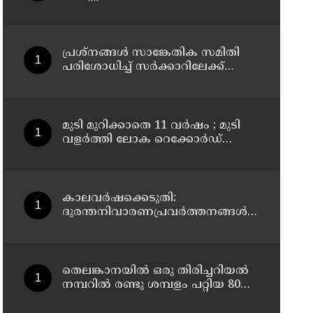
ഹരജി തള്ളി സുപ്രീം കോടതി
പ്രശ്നങ്ങൾ സാങ്കേതിക സമിതി
പരിശോധിച്ച് സർക്കാറിലേക്ക്
പുനരധിവാസത്തിനുള്ള
പ്രൊപ്പോസൽ സമർപ്പിക്കും;
കാസർ​ഗോട് ജില്ലാ കളക്ടർ
മുടി മുറിക്കാതെ 11 വർഷം ; മുടി
വളർത്തി ലോക റെക്കോർഡ്
സ്വന്തമാക്കി ഇന്ത്യൻ യുവതി
കാലവർഷക്കെടുതി:
ദുരന്തനിവാരണപ്രവർത്തനങ്ങൾക്ക്
ഫണ്ട് തടസ്സമില്ല: മന്ത്രി എം ലിജു
തെലങ്കാനയിൽ ഒരു തിരിച്ചറിയൽ
നമ്പറിൽ രണ്ടു ശമ്പളം പറ്റിയ 80
ജീവനക്കാർ പിടിയിൽ