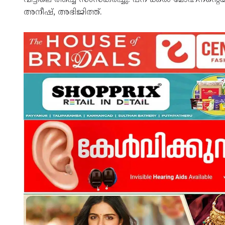
അനീഷ്, അഭിജിത്ത്.