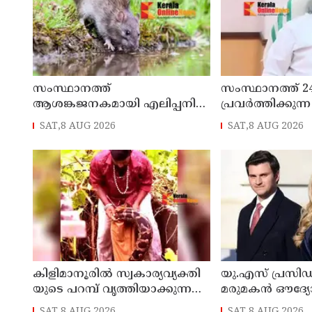
സംസ്ഥാനത്ത്
സംസ്ഥാനത്ത് 2
ആശങ്കജനകമായി എലിപ്പനി
പ്രവർത്തിക്കു
ബാധിച്ചുള്ള മരണം
കൺവീനിയന്റ് സ
SAT,8 AUG 2026
SAT,8 AUG 2026
തുടങ്ങുമെന്ന് മന
ജേക്കബ്ബ്
കിളിമാനൂരിൽ സ്വ​കാ​ര്യ​വ്യ​ക്തി​
യു.എസ് പ്രസിഡന
യു​ടെ പ​റ​മ്പ് വൃ​ത്തി​യാ​ക്കു​ന്ന​തി​
മരുമകൻ ഔദ്യ
നി​ടെ കൂറ്റൻ പെരുമ്പാമ്പിനെ
സന്ദർശനത്തിന
SAT,8 AUG 2026
SAT,8 AUG 2026