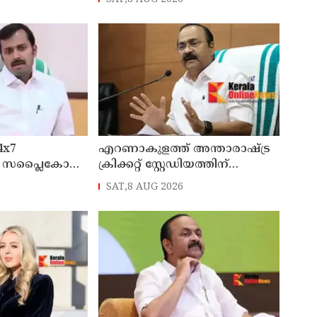
ി ;
ആലപിക്കണമെന്ന സർക്കാർ
യി കൂടിക്കാഴ്ച
ഉത്തരവ് റദ്ദാക്കണം
-എസ്.ഐ.ഒ
4x7
എറണാകുളത്ത് അന്താരാഷ്ട്ര
ന്ന സപ്ലൈകോ
ക്രിക്കറ്റ് സ്റ്റേഡിയത്തിന്
്റ്റോറുകൾ
സംസ്ഥാന സർക്കാരിന്റെ
SAT,8 AUG 2026
്ത്രി അനൂപ്
ഔദ്യോഗിക അനുമതി