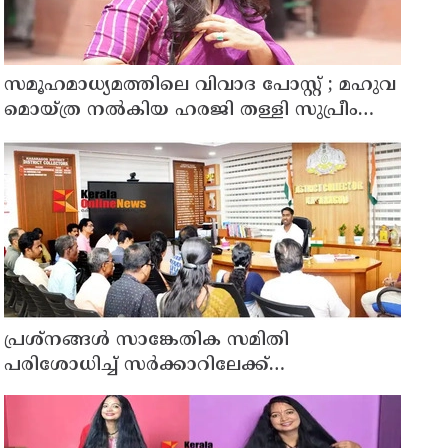
സമൂഹമാധ്യമത്തിലെ വിവാദ പോസ്റ്റ് ; മഹുവ
മൊയ്ത്ര നൽകിയ ഹരജി തള്ളി സുപ്രീം
കോടതി
പ്രശ്നങ്ങൾ സാങ്കേതിക സമിതി
പരിശോധിച്ച് സർക്കാറിലേക്ക്
പുനരധിവാസത്തിനുള്ള പ്രൊപ്പോസൽ
സമർപ്പിക്കും; കാസർ​ഗോട് ജില്ലാ കളക്ടർ