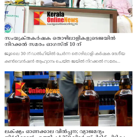
സംയുക്‌തകർഷക തൊഴിലാളികളുടെജയിൽ
നിറക്കൽ സമരം ഓഗസ്ത് 10 ന്
ജൂലൈ 30 ന് ഡൽഹിയിൽ ചേർന്ന തൊഴിലാളി-കർഷക ദേശീയ
കൺവെൻഷൻ ആഹ്വാനം ചെയ്ത ജയിൽ നിറക്കൽ സമരം
ജില്ലയിൽ വൻ വിജയമാക്കാൻ തൊഴിലാളി, കർഷക, കർഷക
തൊഴിലാളി സംഘടനകളുടെ സംയുക്ത ജില്ലാ സമിതി
തീരുമാനിച്ചു.ഇതിന്റെ ഭാഗമായ
ലക്‌ഷ്യം ഓണക്കാല വിൽപ്പന; വ്യാജമദ്യം