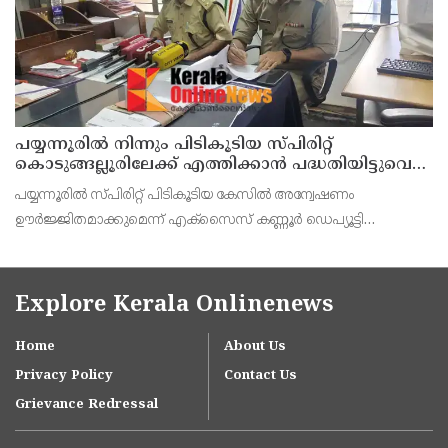
പയ്യന്നൂരിൽ നിന്നും പിടികൂടിയ സ്പിരിറ്റ്
കൊടുങ്ങല്ലൂരിലേക്ക് എത്തിക്കാൻ പദ്ധതിയിട്ടുവെന്ന്
എക്സൈസ് ഡെപ്യൂട്ടി കമ്മിഷണർ
പയ്യന്നൂരിൽ സ്പിരിറ്റ് പിടികൂടിയ കേസിൽ അന്വേഷണം
ഊർജ്ജിതമാക്കുമെന്ന് എക്സൈസ് കണ്ണൂർ ഡെപ്യൂട്ടി
കമ്മീഷണർ ടിഎം ശ്രീനിവാസൻ കണ്ണൂർ എക്സൈസ് അസി.
കമ്മീഷണർ പി. സജിത്ത് കുമാർ എന്നിവർ കണ്ണൂരിൽവാർത്താ
സമ്മേളനത്
Explore Kerala Onlinenews
Home
About Us
Privacy Policy
Contact Us
Grievance Redressal