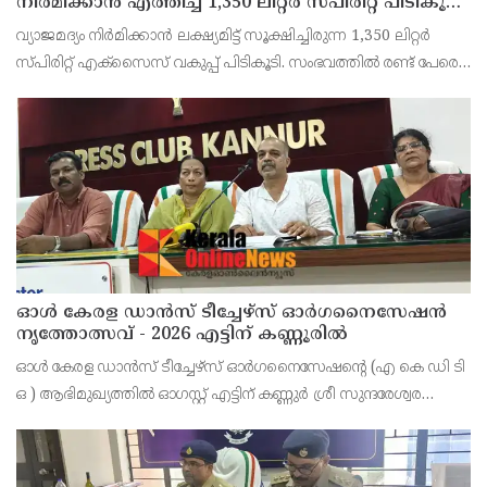
നിർമിക്കാൻ എത്തിച്ച 1,350 ലിറ്റർ സ്പിരിറ്റ് പിടികൂടി;
രണ്ട് പേർ അറസ്റ്റിൽ
വ്യാജമദ്യം നിർമിക്കാൻ ലക്ഷ്യമിട്ട് സൂക്ഷിച്ചിരുന്ന 1,350 ലിറ്റർ
സ്പിരിറ്റ് എക്സൈസ് വകുപ്പ് പിടികൂടി. സംഭവത്തിൽ രണ്ട് പേരെ
അറസ്റ്റ് ചെയ്തു. എറണാകുളം ജില്ലയിലെ അങ്കമാലിയിലെ
കോട്ടക്കുളങ്ങരയിലെ ഹോളോബ്രിക
ഓൾ കേരള ഡാൻസ് ടീച്ചേഴ്സ് ഓർഗനൈസേഷൻ
നൃത്തോത്സവ് - 2026 എട്ടിന് കണ്ണൂരിൽ
ഓൾ കേരള ഡാൻസ് ടീച്ചേഴ്സ് ഓർഗനൈസേഷൻ്റെ (എ കെ ഡി ടി
ഒ ) ആഭിമുഖ്യത്തിൽ ഓഗസ്റ്റ് എട്ടിന് കണ്ണുർ ശ്രീ സുന്ദരേശ്വര
ക്ഷേത്രത്തിൽ നൃത്തോത്സവ്_2026 സീസൺ 2 നടത്തുമെന്ന്
സംഘാടകർ കണ്ണൂർ പ്രസ് ക്ളബ്ബിൽ വാർത്താ സമ