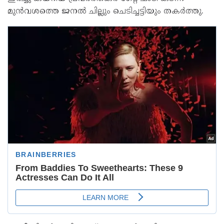
മുൻവശത്തെ ജനൽ ചില്ലും ചെടിച്ചട്ടിയും തകർത്തു.