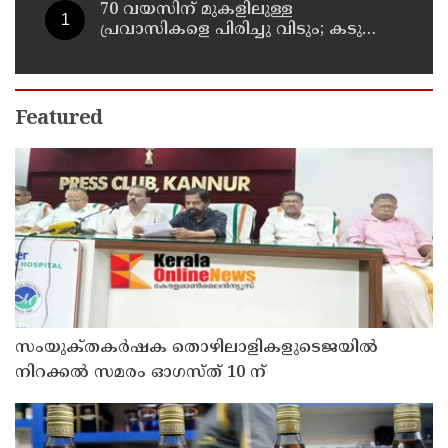
70 വയസിന് മുകളിലുള്ള
പ്രവാസികളെ പിരിച്ചു വിടും; കടുത്ത
നിലപാടുമായി കുവൈത്ത്
Featured
സംയുക്‌തകർഷക തൊഴിലാളികളുടെജയിൽ
നിറക്കൽ സമരം ഓഗസ്ത് 10 ന്