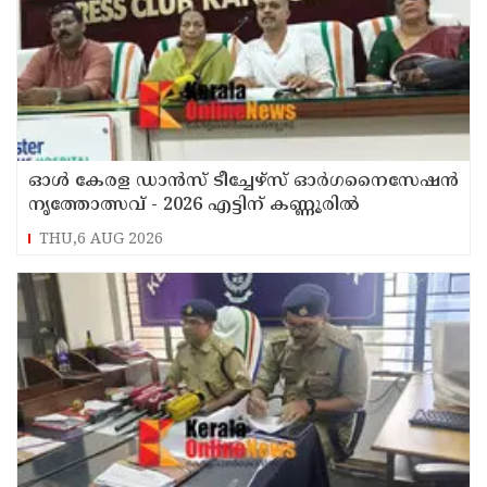
ഓൾ കേരള ഡാൻസ് ടീച്ചേഴ്സ് ഓർഗനൈസേഷൻ
നൃത്തോത്സവ് - 2026 എട്ടിന് കണ്ണൂരിൽ
THU,6 AUG 2026