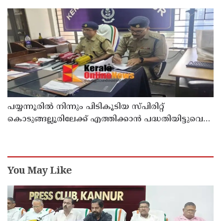
പയ്യന്നൂരിൽ നിന്നും പിടികൂടിയ സ്പിരിറ്റ്
കൊടുങ്ങല്ലൂരിലേക്ക് എത്തിക്കാൻ പദ്ധതിയിട്ടുവെന്ന്
എക്സൈസ് ഡെപ്യൂട്ടി കമ്മിഷണർ
You May Like