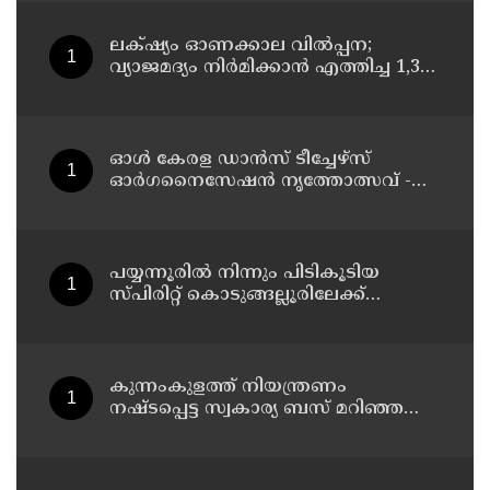
ലക്‌ഷ്യം ഓണക്കാല വിൽപ്പന;
വ്യാജമദ്യം നിർമിക്കാൻ എത്തിച്ച 1,350
ലിറ്റർ സ്പിരിറ്റ് പിടികൂടി; രണ്ട് പേർ
അറസ്റ്റിൽ
ഓൾ കേരള ഡാൻസ് ടീച്ചേഴ്സ്
ഓർഗനൈസേഷൻ നൃത്തോത്സവ് -
2026 എട്ടിന് കണ്ണൂരിൽ
പയ്യന്നൂരിൽ നിന്നും പിടികൂടിയ
സ്പിരിറ്റ് കൊടുങ്ങല്ലൂരിലേക്ക്
എത്തിക്കാൻ പദ്ധതിയിട്ടുവെന്ന്
എക്സൈസ് ഡെപ്യൂട്ടി കമ്മിഷണർ
കുന്നംകുളത്ത് നിയന്ത്രണം
നഷ്ടപ്പെട്ട സ്വകാര്യ ബസ് മറിഞ്ഞ
സംഭവം; മരണം രണ്ടായി,
എട്ടുപേർക്ക് പരിക്ക്