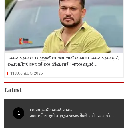
'കൊടുക്കാനുള്ളത് സമയത്ത് തന്നെ കൊടുക്കും';
പൊലീസിനെതിരെ ഭീഷണി; അർജുൻ
ആയങ്കിക്കെതിരെ കേസെടുത്തു
THU,6 AUG 2026
Latest
സംയുക്‌തകർഷക
തൊഴിലാളികളുടെജയിൽ നിറക്കൽ
സമരം ഓഗസ്ത് 10 ന്