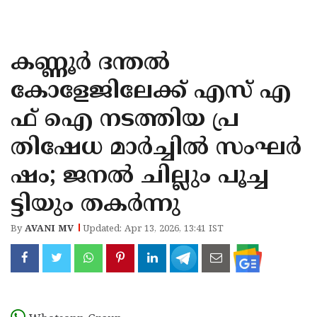
KOZHIKODE
WAYANAD
കണ്ണൂർ ദന്തൽ
KANNUR
കോളേജിലേക്ക് എസ് എ
KASARAGOD
ഫ് ഐ നടത്തിയ പ്ര
തിഷേധ മാർച്ചിൽ സംഘർ
ഷം; ജനൽ ചില്ലും പൂച്ച
ട്ടിയും തകർന്നു
By
AVANI MV
Updated: Apr 13, 2026, 13:41 IST