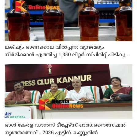
ലക്‌ഷ്യം ഓണക്കാല വിൽപ്പന; വ്യാജമദ്യം
നിർമിക്കാൻ എത്തിച്ച 1,350 ലിറ്റർ സ്പിരിറ്റ് പിടികൂടി;
രണ്ട് പേർ അറസ്റ്റിൽ
ഓൾ കേരള ഡാൻസ് ടീച്ചേഴ്സ് ഓർഗനൈസേഷൻ
നൃത്തോത്സവ് - 2026 എട്ടിന് കണ്ണൂരിൽ