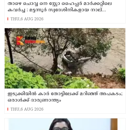
താഴെ ചൊവ്വ നെ സ്റ്റോ ഹൈപ്പർ മാർക്കറ്റിലെ
കവർച്ച : മട്ടന്നൂർ സ്വദേശിനികളായ നാല്
പ്രതികൾ പിടിയിൽ
THU,6 AUG 2026
ഇടുക്കിയിൽ കാർ തോട്ടിലേക്ക് മറിഞ്ഞ് അപകടം;
ഒരാൾക്ക് ദാരുണാന്ത്യം
THU,6 AUG 2026