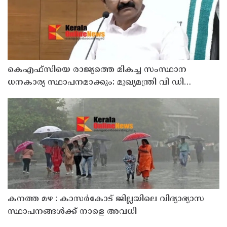
കെഎഫ്‌സിയെ രാജ്യത്തെ മികച്ച സംസ്ഥാന
ധനകാര്യ സ്ഥാപനമാക്കും: മുഖ്യമന്ത്രി വി ഡി
സതീശൻ
കനത്ത മഴ : കാസർകോട് ജില്ലയിലെ വിദ്യാഭ്യാസ
സ്ഥാപനങ്ങൾക്ക് നാളെ അവധി