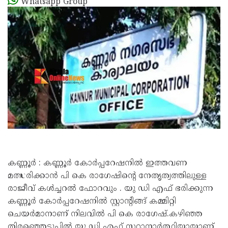
Whatsapp Group
കണ്ണൂർ : കണ്ണൂർ കോർപ്പറേഷനിൽ ഇത്തവണ
മത്സരിക്കാൻ പി കെ രാഗേഷിന്റെ നേതൃത്വത്തിലുള്ള
രാജീവ് കൾച്ചറൽ ഫോറവും . യു ഡി എഫ് ഭരിക്കുന്ന
കണ്ണൂർ കോർപ്പറേഷനിൽ സ്റ്റാന്റിങ്ങ് കമ്മിറ്റി
ചെയർമാനാണ് നിലവിൽ പി കെ രാഗേഷ്.കഴിഞ്ഞ
തിരഞ്ഞെടുപ്പിൽ യു ഡി എഫ് സ്ഥാനാർത്ഥിയായാണ്