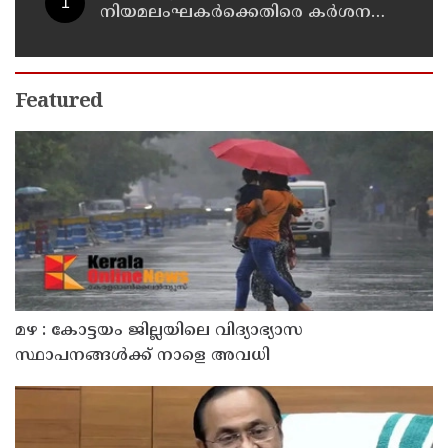
നിയമലംഘകർക്കെതിരെ കർശന
നടപടി: കൊല്ലം ജില്ലാ കലക്ടർ
Featured
മഴ : കോട്ടയം ജില്ലയിലെ വിദ്യാഭ്യാസ
സ്ഥാപനങ്ങൾക്ക് നാളെ അവധി