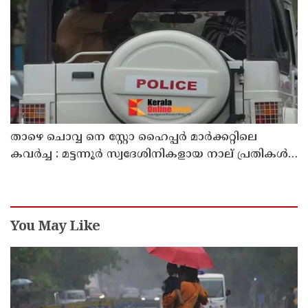
താഴെ ചൊവ്വ നെ സ്റ്റോ ഹൈപ്പർ മാർക്കറ്റിലെ
കവർച്ച : മട്ടന്നൂർ സ്വദേശിനികളായ നാല് പ്രതികൾ
പിടിയിൽ
You May Like