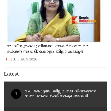
റോഡ്‌സുരക്ഷ ; നിയമലംഘകർക്കെതിരെ
കർശന നടപടി: കൊല്ലം ജില്ലാ കലക്ടർ
THU,6 AUG 2026
Latest
മഴ : കോട്ടയം ജില്ലയിലെ വിദ്യാഭ്യാസ
സ്ഥാപനങ്ങൾക്ക് നാളെ അവധി