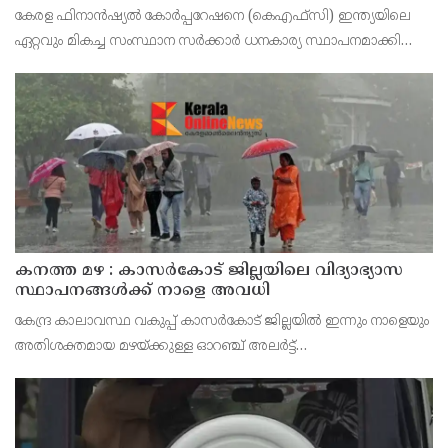
സതീശൻ
കേരള ഫിനാൻഷ്യൽ കോർപ്പറേഷനെ (കെഎഫ്‌സി) ഇന്ത്യയിലെ
ഏറ്റവും മികച്ച സംസ്ഥാന സർക്കാർ ധനകാര്യ സ്ഥാപനമാക്കി
മാറ്റുകയാണ് ലക്ഷ്യമെന്ന് മുഖ്യമന്ത്രി പറഞ്ഞു. കെഎഫ്‌സിയുടെ
ആഭിമുഖ്യത്തിൽ വിപുലീകരിച്ച 'മുഖ്യമന്ത്ര
കനത്ത മഴ : കാസർകോട് ജില്ലയിലെ വിദ്യാഭ്യാസ
സ്ഥാപനങ്ങൾക്ക് നാളെ അവധി
കേന്ദ്ര കാലാവസ്ഥ വകുപ്പ് കാസർകോട് ജില്ലയിൽ ഇന്നും നാളെയും
അതിശക്തമായ മഴയ്ക്കുള്ള ഓറഞ്ച് അലർട്ട്
പ്രഖ്യാപിച്ചിട്ടുള്ളതിനാൽ മുൻകരുതൽ നടപടിയായി ജില്ലയിലെ
പ്രൊഫഷണൽ കോളേജുകൾ ഉൾപ്പെടെയുള്ള എല്ലാ വിദ്യാഭ്യാ