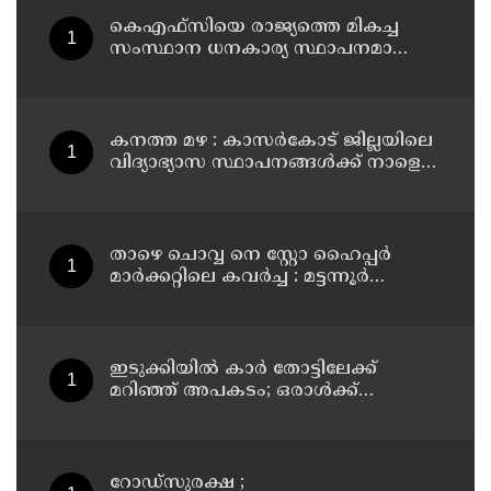
കെഎഫ്‌സിയെ രാജ്യത്തെ മികച്ച
സംസ്ഥാന ധനകാര്യ സ്ഥാപനമാക്കും:
മുഖ്യമന്ത്രി വി ഡി സതീശൻ
കനത്ത മഴ : കാസർകോട് ജില്ലയിലെ
വിദ്യാഭ്യാസ സ്ഥാപനങ്ങൾക്ക് നാളെ
അവധി
താഴെ ചൊവ്വ നെ സ്റ്റോ ഹൈപ്പർ
മാർക്കറ്റിലെ കവർച്ച : മട്ടന്നൂർ
സ്വദേശിനികളായ നാല് പ്രതികൾ
പിടിയിൽ
ഇടുക്കിയിൽ കാർ തോട്ടിലേക്ക്
മറിഞ്ഞ് അപകടം; ഒരാൾക്ക്
ദാരുണാന്ത്യം
റോഡ്‌സുരക്ഷ ;