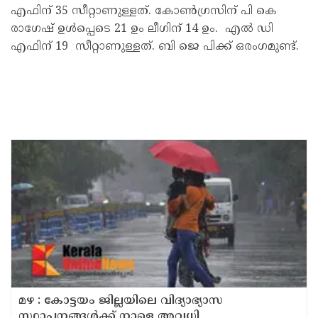
എഫിന് 35 സീറ്റാണുള്ളത്. കോൺഗ്രസിന് പി കെ
രാഗേഷ് ഉൾപ്പെടെ 21 ഉം ലീഗിന് 14 ഉം. എൽ ഡി
എഫിന് 19 സീറ്റാണുള്ളത്. ബി ജെ പിക്ക് ഒരംഗമുണ്ട്.
മഴ : കോട്ടയം ജില്ലയിലെ വിദ്യാഭ്യാസ
സ്ഥാപനങ്ങൾക്ക് നാളെ അവധി