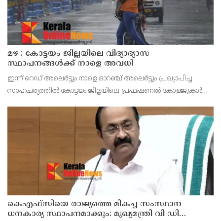
മഴ : കോട്ടയം ജില്ലയിലെ വിദ്യാഭ്യാസ
സ്ഥാപനങ്ങൾക്ക് നാളെ അവധി
ഇന്ന് റെഡ് അലെർട്ടും നാളെ ഓറഞ്ച് അലെർട്ടും പ്രഖ്യാപിച്ച
സാഹചര്യത്തിൽ കോട്ടയം ജില്ലയിലെ പ്രഫഷണൽ കോളജുകൾ
ഉൾപ്പെടെ എല്ലാ വിദ്യാഭ്യാസ സ്ഥാപനങ്ങൾക്കും നാളെ (ഓഗസ്റ്റ് 7,
വെള്ളി) ജില്ലാ കളക്ടർ ചേതൻ കുമാർ മീ
കെഎഫ്‌സിയെ രാജ്യത്തെ മികച്ച സംസ്ഥാന
ധനകാര്യ സ്ഥാപനമാക്കും: മുഖ്യമന്ത്രി വി ഡി