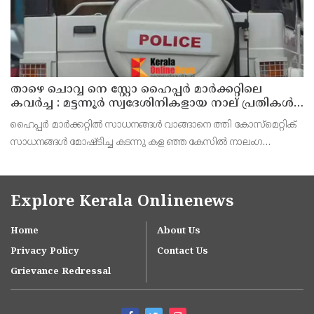
താഴെ ചൊവ്വ നെ സ്റ്റോ ഹൈപ്പർ മാർക്കറ്റിലെ
കവർച്ച : മട്ടന്നൂർ സ്വദേശിനികളായ നാല് പ്രതികൾ
പിടിയിൽ
ഹൈപ്പർ മാർക്കറ്റിൽ സാധനങ്ങൾ വാങ്ങാനെ ത്തി കോസ്മെറ്റിക്
സാധനങ്ങൾ മോഷ്ടിച്ച കടന്നു കള ഞ്ഞ കേസിൽ നാലംഗ
വനിതാസംഘത്തെ പിടികൂടി. മട്ട ന്നൂർ സ്വദേശികളും
ബന്ധുക്കളുമായ റൂബി (35),ആശ(54), ലക്ഷ്മിക്കുട്ടി (70),
Explore Kerala Onlinenews
Home
About Us
Privacy Policy
Contact Us
Grievance Redressal