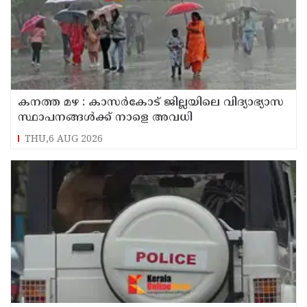
കനത്ത മഴ : കാസർകോട് ജില്ലയിലെ വിദ്യാഭ്യാസ
സ്ഥാപനങ്ങൾക്ക് നാളെ അവധി
THU,6 AUG 2026