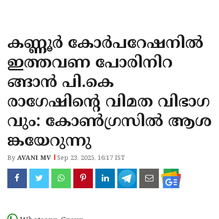
KOZHIKODE
WAYANAD
കണ്ണൂർ കോർപറേഷനിൽ
KANNUR
ഇത്തവണ പോരിനിറ
KASARAGOD
ങ്ങാൻ പി.കെ
രാഗേഷിൻ്റെ വിമത വിഭാഗ
വും: കോൺഗ്രസിൽ ആശ
ങ്കയേറുന്നു
By
AVANI MV
Sep 23, 2025, 16:17 IST