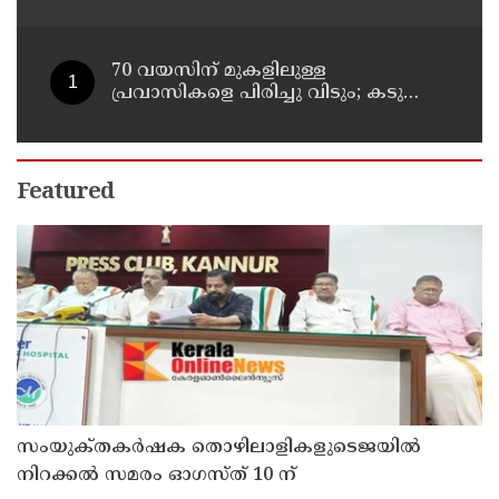
എട്ടുപേർക്ക് പരിക്ക്
70 വയസിന് മുകളിലുള്ള
പ്രവാസികളെ പിരിച്ചു വിടും; കടുത്ത
നിലപാടുമായി കുവൈത്ത്
Featured
സംയുക്‌തകർഷക തൊഴിലാളികളുടെജയിൽ
നിറക്കൽ സമരം ഓഗസ്ത് 10 ന്