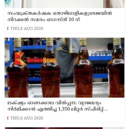
സംയുക്‌തകർഷക തൊഴിലാളികളുടെജയിൽ
നിറക്കൽ സമരം ഓഗസ്ത് 10 ന്
THU,6 AUG 2026
ലക്‌ഷ്യം ഓണക്കാല വിൽപ്പന; വ്യാജമദ്യം
നിർമിക്കാൻ എത്തിച്ച 1,350 ലിറ്റർ സ്പിരിറ്റ്
പിടികൂടി; രണ്ട് പേർ അറസ്റ്റിൽ
THU,6 AUG 2026