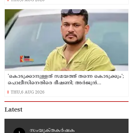
THU,6 AUG 2026
'കൊടുക്കാനുള്ളത് സമയത്ത് തന്നെ കൊടുക്കും';
പൊലീസിനെതിരെ ഭീഷണി; അർജുൻ
ആയങ്കിക്കെതിരെ കേസെടുത്തു
THU,6 AUG 2026
Latest
സംയുക്‌തകർഷക