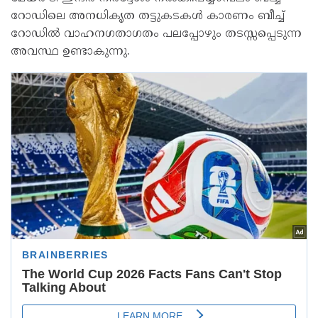
റോഡിലെ അനധികൃത തട്ടുകടകൾ കാരണം ബീച്ച്
റോഡിൽ വാഹനഗതാഗതം പലപ്പോഴും തടസ്സപ്പെടുന്ന
അവസ്ഥ ഉണ്ടാകുന്നു.