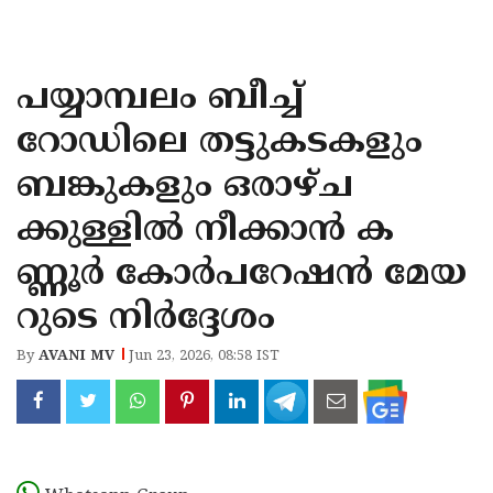
KOZHIKODE
WAYANAD
പയ്യാമ്പലം ബീച്ച്
KANNUR
റോഡിലെ തട്ടുകടകളും
KASARAGOD
ബങ്കുകളും ഒരാഴ്ച
ക്കുള്ളിൽ നീക്കാൻ ക
ണ്ണൂർ കോർപറേഷൻ മേയ
റുടെ നിർദ്ദേശം
By
AVANI MV
Jun 23, 2026, 08:58 IST