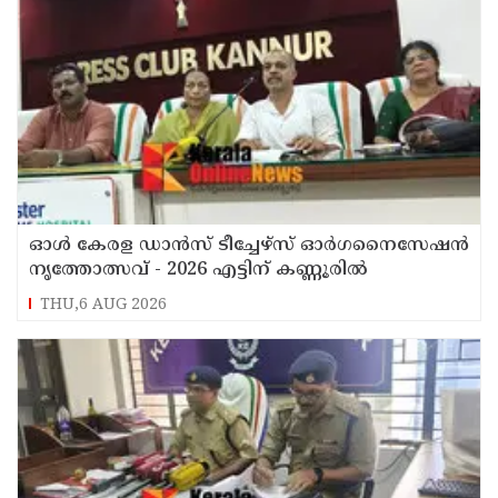
ഓൾ കേരള ഡാൻസ് ടീച്ചേഴ്സ് ഓർഗനൈസേഷൻ
നൃത്തോത്സവ് - 2026 എട്ടിന് കണ്ണൂരിൽ
THU,6 AUG 2026