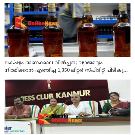
ലക്‌ഷ്യം ഓണക്കാല വിൽപ്പന; വ്യാജമദ്യം
നിർമിക്കാൻ എത്തിച്ച 1,350 ലിറ്റർ സ്പിരിറ്റ് പിടികൂടി;
രണ്ട് പേർ അറസ്റ്റിൽ