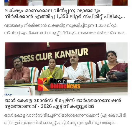
ലക്‌ഷ്യം ഓണക്കാല വിൽപ്പന; വ്യാജമദ്യം
നിർമിക്കാൻ എത്തിച്ച 1,350 ലിറ്റർ സ്പിരിറ്റ് പിടികൂടി;
രണ്ട് പേർ അറസ്റ്റിൽ
വ്യാജമദ്യം നിർമിക്കാൻ ലക്ഷ്യമിട്ട് സൂക്ഷിച്ചിരുന്ന 1,350 ലിറ്റർ
സ്പിരിറ്റ് എക്സൈസ് വകുപ്പ് പിടികൂടി. സംഭവത്തിൽ രണ്ട് പേരെ
അറസ്റ്റ് ചെയ്തു. എറണാകുളം ജില്ലയിലെ അങ്കമാലിയിലെ
കോട്ടക്കുളങ്ങരയിലെ ഹോളോബ്രിക
ഓൾ കേരള ഡാൻസ് ടീച്ചേഴ്സ് ഓർഗനൈസേഷൻ
നൃത്തോത്സവ് - 2026 എട്ടിന് കണ്ണൂരിൽ
ഓൾ കേരള ഡാൻസ് ടീച്ചേഴ്സ് ഓർഗനൈസേഷൻ്റെ (എ കെ ഡി ടി
ഒ ) ആഭിമുഖ്യത്തിൽ ഓഗസ്റ്റ് എട്ടിന് കണ്ണുർ ശ്രീ സുന്ദരേശ്വര
ക്ഷേത്രത്തിൽ നൃത്തോത്സവ്_2026 സീസൺ 2 നടത്തുമെന്ന്