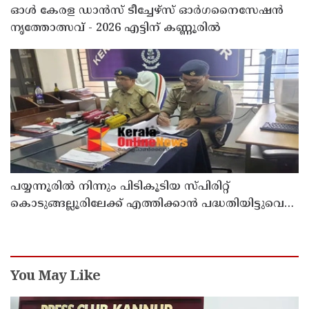
ഓൾ കേരള ഡാൻസ് ടീച്ചേഴ്സ് ഓർഗനൈസേഷൻ
നൃത്തോത്സവ് - 2026 എട്ടിന് കണ്ണൂരിൽ
പയ്യന്നൂരിൽ നിന്നും പിടികൂടിയ സ്പിരിറ്റ്
കൊടുങ്ങല്ലൂരിലേക്ക് എത്തിക്കാൻ പദ്ധതിയിട്ടുവെന്ന്
എക്സൈസ് ഡെപ്യൂട്ടി കമ്മിഷണർ
You May Like