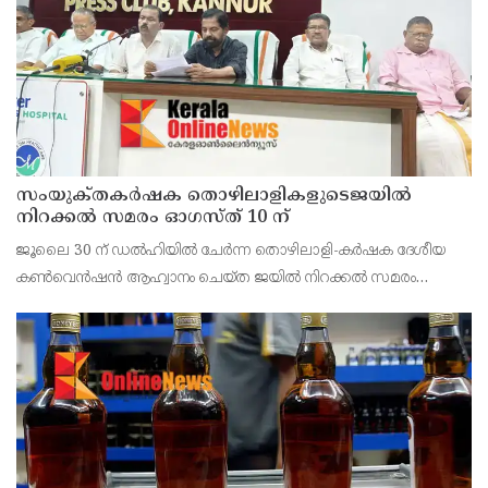
സംയുക്‌തകർഷക തൊഴിലാളികളുടെജയിൽ
നിറക്കൽ സമരം ഓഗസ്ത് 10 ന്
ജൂലൈ 30 ന് ഡൽഹിയിൽ ചേർന്ന തൊഴിലാളി-കർഷക ദേശീയ
കൺവെൻഷൻ ആഹ്വാനം ചെയ്ത ജയിൽ നിറക്കൽ സമരം
ജില്ലയിൽ വൻ വിജയമാക്കാൻ തൊഴിലാളി, കർഷക, കർഷക
തൊഴിലാളി സംഘടനകളുടെ സംയുക്ത ജില്ലാ സമിതി
തീരുമാനിച്ചു.ഇതിന്റെ ഭാഗമായ