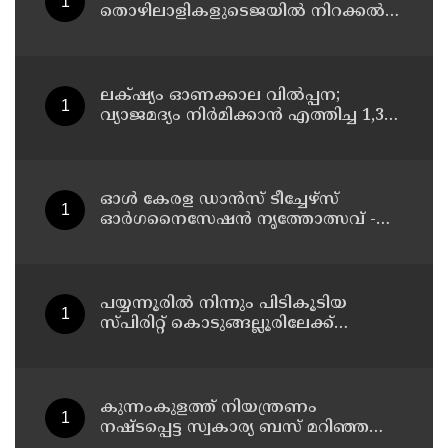
തൊഴിലാളികളുടെജയിൽ നിറക്കൽ
സമരം ഓഗസ്ത് 10 ന്
ലക്‌ഷ്യം ഓണക്കാല വിൽപ്പന;
വ്യാജമദ്യം നിർമിക്കാൻ എത്തിച്ച 1,350
ലിറ്റർ സ്പിരിറ്റ് പിടികൂടി; രണ്ട് പേർ
അറസ്റ്റിൽ
ഓൾ കേരള ഡാൻസ് ടീച്ചേഴ്സ്
ഓർഗനൈസേഷൻ നൃത്തോത്സവ് -
2026 എട്ടിന് കണ്ണൂരിൽ
പയ്യന്നൂരിൽ നിന്നും പിടികൂടിയ
സ്പിരിറ്റ് കൊടുങ്ങല്ലൂരിലേക്ക്
എത്തിക്കാൻ പദ്ധതിയിട്ടുവെന്ന്
എക്സൈസ് ഡെപ്യൂട്ടി കമ്മിഷണർ
കുന്നംകുളത്ത് നിയന്ത്രണം
നഷ്ടപ്പെട്ട സ്വകാര്യ ബസ് മറിഞ്ഞ
സംഭവം; മരണം രണ്ടായി,