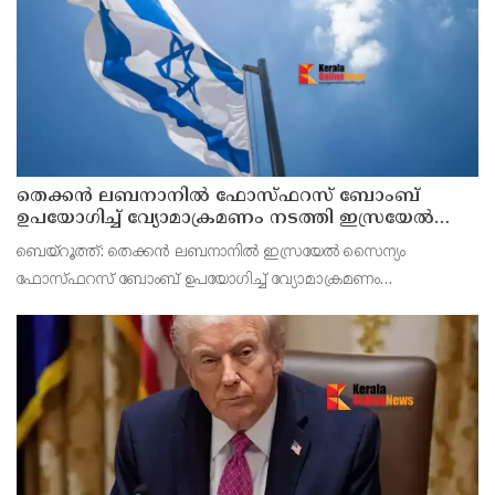
തെക്കൻ ലബനാനിൽ ഫോസ്ഫറസ് ബോംബ്
ഉപയോഗിച്ച് വ്യോമാക്രമണം നടത്തി ഇസ്രയേൽ
സൈന്യം
ബെയ്റൂത്ത്: തെക്കൻ ലബനാനിൽ ഇസ്രയേൽ സൈന്യം
ഫോസ്ഫറസ് ബോംബ് ഉപയോഗിച്ച് വ്യോമാക്രമണം
നടത്തിയതായി റിപ്പോർട്ട്. മൻസൂരി പട്ടണത്തിലെ ജനവാസ
മേഖലയെയാണ് ആക്രമണം ലക്ഷ്യമിട്ടതെന്ന് റിപ്പോർട്ടിൽ
പറയുന്നു. ആക്രമണത്