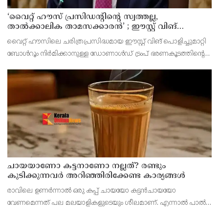
‘വൈറ്റ് ഹൗസ് പ്രസിഡന്റിന്റെ സ്വത്തല്ല,
താൽക്കാലിക താമസക്കാരൻ’ ; ഈസ്റ്റ് വിങ്
പൊളിച്ചുമാറ്റി ബോൾറൂം നിർമിക്കാനുള്ള ട്രംപിന്റെ
വൈറ്റ് ഹൗസിലെ ചരിത്രപ്രസിദ്ധമായ ഈസ്റ്റ് വിങ് പൊളിച്ചുമാറ്റി
നീക്കങ്ങൾക്ക് കോടതിയുടെ സ്റ്റേ
ബോൾറൂം നിർമിക്കാനുള്ള ഡോണാൾഡ് ട്രംപ് ഭരണകൂടത്തിന്റെ
നീക്കത്തിന് വീണ്ടും തിരിച്ചടി. 400 മില്യൺ ഡോളർ ചെലവിലുള്ള
നവീകരണ പ്രവർത്തനങ്ങൾക്ക് ഫെഡറ
ചായയാണോ കട്ടനാണോ നല്ലത്? രണ്ടും
കുടിക്കുന്നവർ അറിഞ്ഞിരിക്കേണ്ട കാര്യങ്ങൾ
രാവിലെ ഉണർന്നാൽ ഒരു കപ്പ് ചായയോ കട്ടൻചായയോ
വേണമെന്നത് പല മലയാളികളുടെയും ശീലമാണ്. എന്നാൽ പാൽ
ചേർത്ത ചായയാണോ പാൽ ചേർക്കാത്ത കട്ടൻചായയാണോ