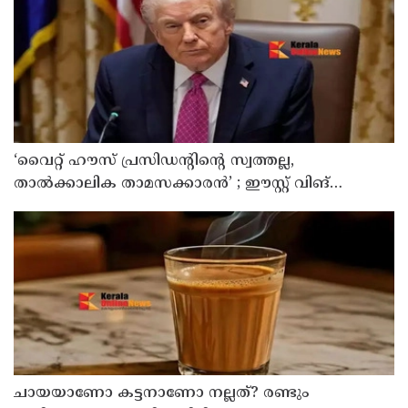
‘വൈറ്റ് ഹൗസ് പ്രസിഡന്റിന്റെ സ്വത്തല്ല,
താൽക്കാലിക താമസക്കാരൻ’ ; ഈസ്റ്റ് വിങ്
പൊളിച്ചുമാറ്റി ബോൾറൂം നിർമിക്കാനുള്ള ട്രംപിന്റെ
നീക്കങ്ങൾക്ക് കോടതിയുടെ സ്റ്റേ
ചായയാണോ കട്ടനാണോ നല്ലത്? രണ്ടും