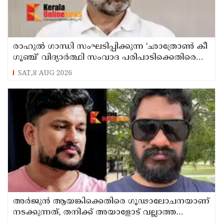
രാഹുൽ ഗാന്ധി സംഘടിപ്പിക്കുന്ന ‘ഛാത്രോൺ കീ
ഗൂഞ്ച്’ വിദ്യാർത്ഥി സംവാദ പരിപാടിക്കെതിരെ
രൂക്ഷവിമർശനവുമായി ബിജെപി
SAT,8 AUG 2026
അർജുൻ ആയങ്കിക്കെതിരെ ഗൂഢാലോചനയാണ്
നടക്കുന്നത്, തനിക്ക് അയാളോട് വല്ലാത്ത