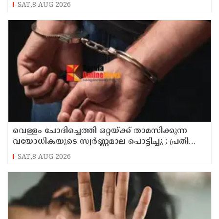
സ്നേഹം തോന്നുന്നു ; സംവിധായകൻ
SAT,8 AUG 2026
സനൽകുമാർ ശശിധരൻ
വെള്ളം ചോദിച്ചെത്തി ഒറ്റയ്ക്ക് താമസിക്കുന്ന
വയോധികയുടെ സ്വർണ്ണമാല പൊട്ടിച്ചു ; പ്രതി
പിടിയിൽ
SAT,8 AUG 2026