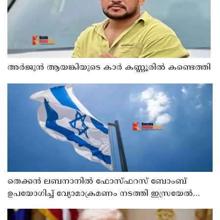
അർജുൻ ആയങ്കിയുടെ കാർ കണ്ണൂരിൽ കണ്ടെത്തി
തെക്കൻ ലബനാനിൽ ഫോസ്ഫറസ് ബോംബ്
ഉപയോഗിച്ച് വ്യോമാക്രമണം നടത്തി ഇസ്രയേൽ
സൈന്യം