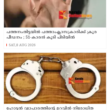
പത്തനംതിട്ടയിൽ പത്താംക്ലാസുകാരിക്ക് ക്രൂര
പീഡനം ; 51-കാരൻ കൂടി പിടിയിൽ
SAT,8 AUG 2026
ഹോട്ടൽ വ്യാപാരത്തിന്റെ മറവിൽ നിരോധിത