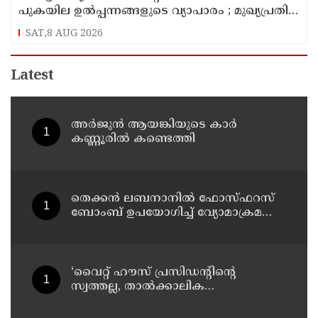
പുകയില ഉൽപ്പന്നങ്ങളുടെ വ്യാപാരം ; മുഖ്യപ്രതി
പിടിയിൽ
SAT,8 AUG 2026
Latest
അർജുൻ ആയങ്കിയുടെ കാർ
കണ്ണൂരിൽ കണ്ടെത്തി
തെക്കൻ ലബനാനിൽ ഫോസ്ഫറസ്
ബോംബ് ഉപയോഗിച്ച് വ്യോമാക്രമണം
നടത്തി ഇസ്രയേൽ സൈന്യം
‘വൈറ്റ് ഹൗസ് പ്രസിഡന്റിന്റെ
സ്വത്തല്ല, താൽക്കാലിക
താമസക്കാരൻ’ ; ഈസ്റ്റ് വിങ്
പൊളിച്ചുമാറ്റി ബോൾറൂം