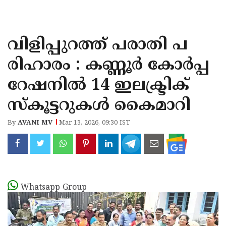
KOZHIKODE
WAYANAD
വിളിപ്പുറത്ത് പരാതി പ
KANNUR
രിഹാരം : കണ്ണൂർ കോർപ്പ
KASARAGOD
റേഷനിൽ 14 ഇലക്ട്രിക്
സ്കൂട്ടറുകൾ കൈമാറി
By
AVANI MV
Mar 13, 2026, 09:30 IST
Whatsapp Group