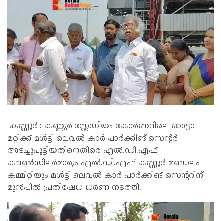
കണ്ണൂർ : കണ്ണൂർ സ്റ്റേഡിയം കോർണറിലെ ഓട്ടോ
മറ്റിക്ക് മൾട്ടി ലെവൽ കാർ പാർക്കിങ് സെൻ്റർ
അടച്ചുപൂട്ടിയതിനെതിരെ എൽ.ഡി.എഫ്
കൗൺസിലർമാരും എൽ.ഡി.എഫ് കണ്ണൂർ മണ്ഡലം
കമ്മിറ്റിയും മൾട്ടി ലെവൽ കാർ പാർക്കിങ് സെൻ്ററിന്
മുൻപിൽ പ്രതിഷേധ ധർണ നടത്തി.