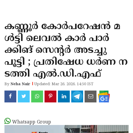
KOZHIKODE
WAYANAD
കണ്ണൂർ കോർപറേഷൻ മ
KANNUR
ൾട്ടി ലെവൽ കാർ പാർ
KASARAGOD
ക്കിങ് സെൻ്റർ അടച്ചു
പൂട്ടി ; പ്രതിഷേധ ധർണ ന
ടത്തി എൽ.ഡി.എഫ്
By
Neha Nair
Updated: Mar 26, 2026, 14:50 IST
Whatsapp Group