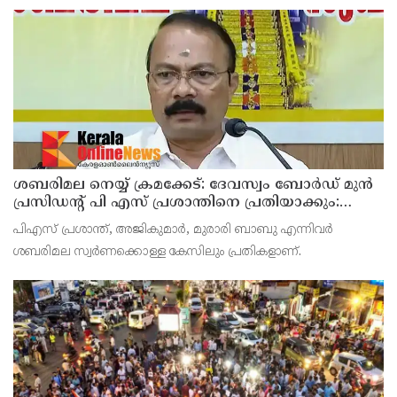
സംഘവുമായി കേന്ദ്ര മന്ത്രി അശ്വിനി വൈഷ്ണവ് നടത്തിയ
കൂടിക്കാഴ്ചയില്‍ ശക്തമായ മുന്നറിയിപ്പാണ് നല്‍കിയ
ശബരിമല നെയ്യ് ക്രമക്കേട്: ദേവസ്വം ബോര്‍ഡ് മുന്‍
പ്രസിഡന്റ് പി എസ് പ്രശാന്തിനെ പ്രതിയാക്കും:
ദേവസ്വം വിജിലന്‍സ്
പിഎസ് പ്രശാന്ത്, അജികുമാര്‍, മുരാരി ബാബു എന്നിവര്‍
ശബരിമല സ്വര്‍ണക്കൊള്ള കേസിലും പ്രതികളാണ്.