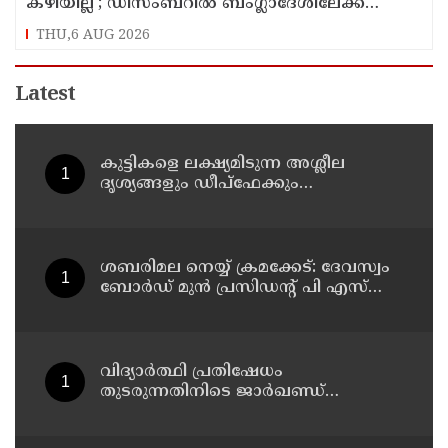
കഴിയില്ല'; ഡിസംബറില്‍ ബംഗ്ലാദേശിലേക്ക്
മടങ്ങുമെന്ന് ഷെയ്ഖ് ഹസീന
THU,6 AUG 2026
Latest
കുട്ടികളെ ലക്ഷ്യമിടുന്ന അശ്ലീല
ദൃശ്യങ്ങളും ഡീപ്ഫേക്കും
പ്രചരിപ്പിക്കുന്നതില്‍ മെറ്റ
കേന്ദ്രത്തോട് മാപ്പ് പറഞ്ഞു
ശബരിമല നെയ്യ് ക്രമക്കേട്: ദേവസ്വം
ബോര്‍ഡ് മുന്‍ പ്രസിഡന്റ് പി എസ്
പ്രശാന്തിനെ പ്രതിയാക്കും: ദേവസ്വം
വിജിലന്‍സ്
വിദ്യാര്‍ത്ഥി പ്രതിഷേധം
തുടരുന്നതിനിടെ ജാര്‍ഖണ്ഡ്
നിയമസഭാ പരിസരത്ത്
നിരോധനാജ്ഞ