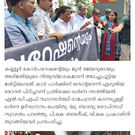
കണ്ണൂർ കോർപറേഷൻ്റെയും മുൻ മേയറുടെയും
അഴിമതിയുടെ നിത്യസ്മാരകമാണ് അടച്ചുപൂട്ടിയ
മൾട്ടിലെവൽ കാർ പാർക്കിങ് സെൻ്ററെന്ന് എഴുതിയ
ബാനർ പിടിച്ചാണ് പ്രതിഷേധ ധർണ നടത്തിയത്.
എൽ.ഡി.എഫ് സ്ഥാനാർത്ഥി രാമചന്ദ്രൻ കടന്നപ്പള്ളി
ധർണ ഉദ്ഘാടനം ചെയ്തു. യു. ബാബു ഗോപിനാഥ്
സ്വാഗതം പറഞ്ഞു. പി.കെ ശബരീഷ്, വി.കെ പ്രകാശിനി
തുടങ്ങിയവർ പ്രസംഗിച്ചു.