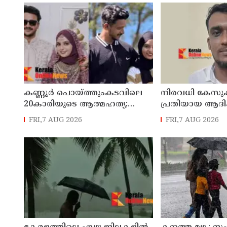
കണ്ണൂർ പൊയ്ത്തുംകടവിലെ
നിരവധി കേസു
20കാരിയുടെ ആത്മഹത്യ;
പ്രതിയായ ആദ
ഭർത്താവിനായി ലുക്കൗട്ട്
സ്വദേശി ജംഷീറ
FRI,7 AUG 2026
FRI,7 AUG 2026
സർക്കുലർ
ചുമത്തി ജയിലില