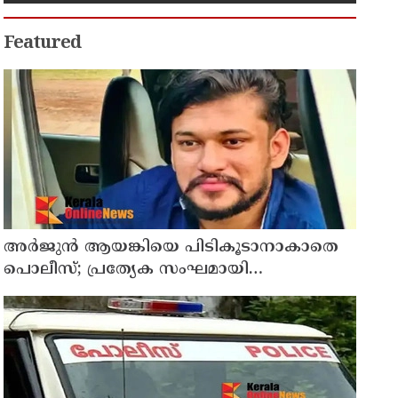
Featured
അർജുൻ ആയങ്കിയെ പിടികൂടാനാകാതെ
പൊലീസ്; പ്രത്യേക സംഘമായി
അന്വേഷണം