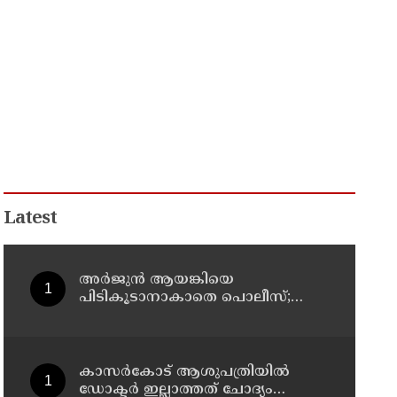
Latest
അർജുൻ ആയങ്കിയെ
പിടികൂടാനാകാതെ പൊലീസ്;
പ്രത്യേക സംഘമായി അന്വേഷണം
കാസർകോട് ആശുപത്രിയിൽ
ഡോക്ടർ ഇല്ലാത്തത് ചോദ്യം