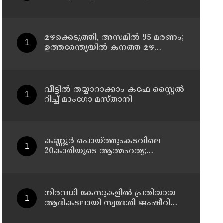
ചെയ്തു ; നാട്ടുകാർക്കെതിരെ
കേസെടുത്ത് പൊലീസ്
മഴക്കെടുത്തി, അസമിൽ 95 മരണം;
ഉത്തരേന്ത്യയില്‍ കനത്ത മഴ
മുന്നറിയിപ്പ്
വീട്ടിൽ തയ്യാറാക്കാം കഫേ സ്റ്റൈൽ
റിച്ച് മാംഗോ മസ്താനി
കണ്ണൂർ പൊയ്ത്തുംകടവിലെ
20കാരിയുടെ ആത്മഹത്യ;
ഭർത്താവിനായി ലുക്കൗട്ട്
സർക്കുലർ
നിരവധി കേസുകളിൽ പ്രതിയായ
ആദികടലായി സ്വദേശി ജംഷീറിനെ
കാപ്പ ചുമത്തി ജയിലിലടച്ചു