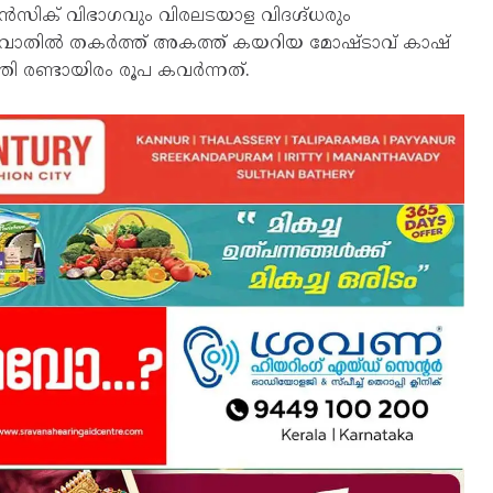
ിക് വിഭാഗവും വിരലടയാള വിദഗ്ദ്ധരും
 വാതിൽ തകർത്ത് അകത്ത് കയറിയ മോഷ്ടാവ് കാഷ്
ി രണ്ടായിരം രൂപ കവർന്നത്.