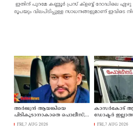
ഇതിന് പുറമേ കണ്ണൂർ പ്രസ് ക്ളബ്ബ് റോഡിലെ ഏഴ
രൂപയും വിലപിടിപ്പുള്ള സാധനങ്ങളുമാണ് ഇവിടെ നി
അർജുൻ ആയങ്കിയെ
കാസർകോട് ആ
പിടികൂടാനാകാതെ പൊലീസ്;
ഡോക്ടർ ഇല്ലാത്
പ്രത്യേക സംഘമായി
ചെയ്തു ; നാട്ട
FRI,7 AUG 2026
FRI,7 AUG 2026
അന്വേഷണം
കേസെടുത്ത് പ