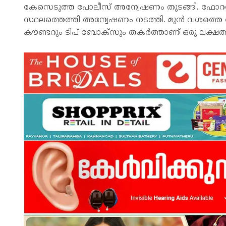
കേസെടുത്ത പോലീസ് അന്വേഷണം തുടങ്ങി. ഫോറൻസ
സ്ഥലത്തെത്തി അന്വേഷണം നടത്തി. മുൻ വശത്തെ
കൗണ്ടറും ടിപ് ബോക്സും തകർത്താണ് ഒരു ലക്ഷത്ത