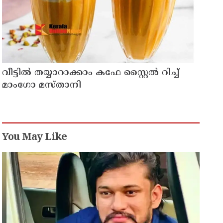
വീട്ടിൽ തയ്യാറാക്കാം കഫേ സ്റ്റൈൽ റിച്ച്
മാംഗോ മസ്താനി
You May Like