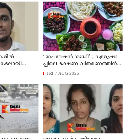
കളിൽ
‘ഓ​പ​റേ​ഷ​ൻ ശു​ദ്ധി’ ; ക​ള്ളു​ഷാ​
ികടലായി
പ്പി​ലെ ഭ​ക്ഷ​ണ വി​ത​ര​ണ​ത്തി​ന്
ിനെ കാപ്പ
ലൈ​സ​ൻ​സ് നി​ർ​ബ​ന്ധ​മാ​ക്കി ഉ​
FRI,7 AUG 2026
ടച്ചു
ത്ത​ര​വി​റ​ക്കി എ​ക്​​സൈ​സ്​ വ​കു​
പ്പ്​