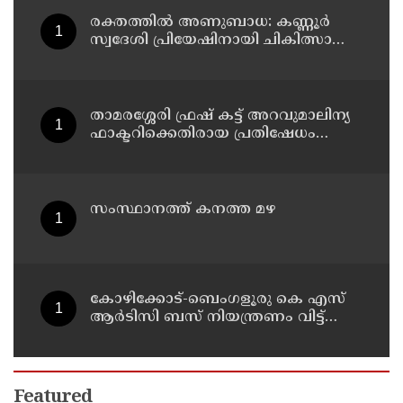
യാത്രക്കാർക്ക് പരിക്ക്
രക്തത്തിൽ അണുബാധ: കണ്ണൂർ
സ്വദേശി പ്രിയേഷിനായി ചികിത്സാ
സഹായം തേടുന്നു
താമരശ്ശേരി ഫ്രഷ് കട്ട് അറവുമാലിന്യ
ഫാക്ടറിക്കെതിരായ പ്രതിഷേധം
ഇന്നും തുടരും
സംസ്ഥാനത്ത് കനത്ത മഴ
കോഴിക്കോട്-ബെംഗളൂരു കെ എസ്
ആര്‍ടിസി ബസ് നിയന്ത്രണം വിട്ട്
തലകീഴായി മറിഞ്ഞു; ഡ്രൈവര്‍ക്കും
കണ്ടക്ടര്‍ക്കും ദാരുണാന്ത്യം
Featured