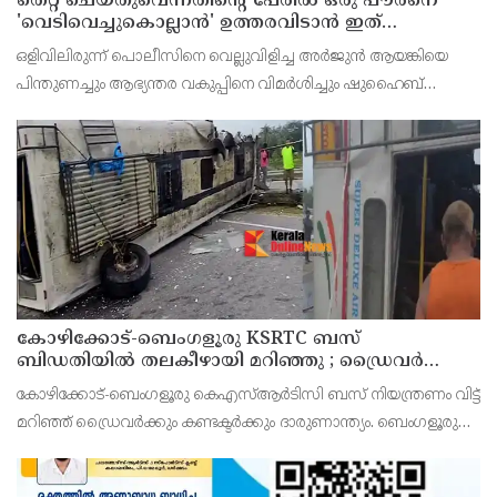
തെറ്റ് ചെയ്തുവെന്നതിന്റെ പേരില്‍ ഒരു പൗരനെ
'വെടിവെച്ചുകൊല്ലാന്‍' ഉത്തരവിടാന്‍ ഇത്
സംഘപരിവാറിൻ്റെ ബുള്‍ഡോസര്‍ ഭരണമുള്ള
ഒളിവിലിരുന്ന് പൊലീസിനെ വെല്ലുവിളിച്ച അര്‍ജുന്‍ ആയങ്കിയെ
യുപിയോ ബിഹാറോ അല്ല ; അര്‍ജുന്‍ ആയങ്കിയെ
പിന്തുണച്ചും ആഭ്യന്തര വകുപ്പിനെ വിമര്‍ശിച്ചും ഷുഹൈബ്
പിന്തുണച്ച് ആകാശ് തില്ലങ്കേരി
വധക്കേസ് പ്രതി ആകാശ് തില്ലങ്കേരി. അര്‍ജുന്‍ ആയങ്കി
പൊലീസിനെ പരസ്യമായി അവഹേളിക്കുകയും വെല്ല
കോഴിക്കോട്-ബെംഗളൂരു KSRTC ബസ്
ബിഡതിയിൽ തലകീഴായി മറിഞ്ഞു ; ഡ്രെെവർക്കും
കണ്ടക്ടർക്കും ദാരുണാന്ത്യം, നിരവധി യാത്രക്കാർക്ക്
കോഴിക്കോട്-ബെംഗളൂരു കെഎസ്ആര്‍ടിസി ബസ് നിയന്ത്രണം വിട്ട്
പരിക്ക്
മറിഞ്ഞ് ഡ്രൈവര്‍ക്കും കണ്ടക്ടര്‍ക്കും ദാരുണാന്ത്യം. ബെംഗളൂരു
രാമനഗര ബിഡതിയില്‍ രാവിലെ 6.40നായിരുന്നു അപകടം.
നിയന്ത്രണം വിട്ട ബസ് സൂചനാ ബോര്‍ഡില