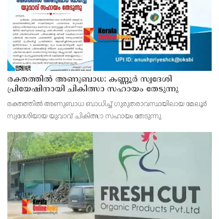
രക്തത്തിൽ അണുബാധ: കണ്ണൂർ സ്വദേശി
പ്രിയേഷിനായി ചികിത്സാ സഹായം തേടുന്നു
രക്തത്തിൽ അണുബാധ ബാധിച്ച് ഗുരുതരാവസ്ഥയിലായ മേലൂർ
സ്വദേശിയായ യുവാവ് ചികിത്സാ സഹായം തേടുന്നു