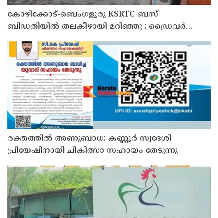
കോഴിക്കോട്-ബെംഗളൂരു KSRTC ബസ്
ബിഡതിയിൽ തലകീഴായി മറിഞ്ഞു ; ഡ്രെെവർക്കും
കണ്ടക്ടർക്കും ദാരുണാന്ത്യം, നിരവധി യാത്രക്കാർക്ക്
പരിക്ക്
രക്തത്തിൽ അണുബാധ: കണ്ണൂർ സ്വദേശി
പ്രിയേഷിനായി ചികിത്സാ സഹായം തേടുന്നു