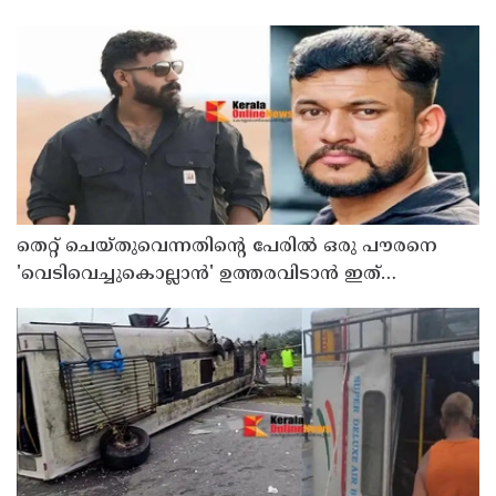
തെറ്റ് ചെയ്തുവെന്നതിന്റെ പേരില്‍ ഒരു പൗരനെ
'വെടിവെച്ചുകൊല്ലാന്‍' ഉത്തരവിടാന്‍ ഇത്
സംഘപരിവാറിൻ്റെ ബുള്‍ഡോസര്‍ ഭരണമുള്ള
യുപിയോ ബിഹാറോ അല്ല ; അര്‍ജുന്‍ ആയങ്കിയെ
പിന്തുണച്ച് ആകാശ് തില്ലങ്കേരി