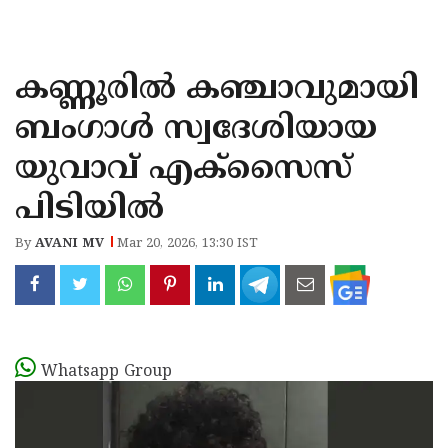
KOZHIKODE
WAYANAD
കണ്ണൂരിൽ കഞ്ചാവുമായി
KANNUR
ബംഗാൾ സ്വദേശിയായ
KASARAGOD
യുവാവ് എക്സൈസ്
പിടിയിൽ
By
AVANI MV
Mar 20, 2026, 13:30 IST
Whatsapp Group