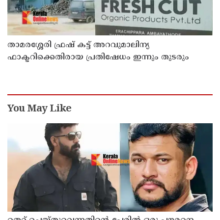
താമരശ്ശേരി ഫ്രഷ് കട്ട് അറവുമാലിന്യ
ഫാക്ടറിക്കെതിരായ പ്രതിഷേധം ഇന്നും തുടരും
You May Like