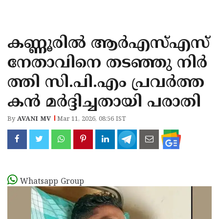
KOZHIKODE
WAYANAD
കണ്ണൂരിൽ ആർഎസ്എസ്
KANNUR
നേതാവിനെ തടഞ്ഞു നിർ
KASARAGOD
ത്തി സി.പി.എം പ്രവർത്ത
കൻ മർദ്ദിച്ചതായി പരാതി
By
AVANI MV
Mar 11, 2026, 08:56 IST
Whatsapp Group