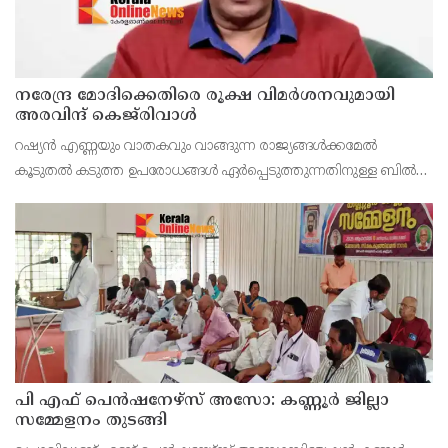
നരേന്ദ്ര മോദിക്കെതിരെ രൂക്ഷ വിമർശനവുമായി
അരവിന്ദ് കെജ്‌രിവാൾ
റഷ്യൻ എണ്ണയും വാതകവും വാങ്ങുന്ന രാജ്യങ്ങൾക്കമേൽ
കൂടുതൽ കടുത്ത ഉപരോധങ്ങൾ ഏർപ്പെടുത്തുന്നതിനുള്ള ബിൽ
പാസാക്കാൻ യു.എസ് സെനറ്റിൽ നീക്കം നടത്തുന്നതിനിടെ,
ഇന്ത്യൻ പ്രധാനമന്ത്രി നരേന്ദ്ര മോദിക്കെതിരെ രൂക്ഷ
പി എഫ് പെൻഷനേഴ്സ് അസോ: കണ്ണൂർ ജില്ലാ
സമ്മേളനം തുടങ്ങി