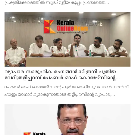
പ്രകൃതിക്ഷോഭത്തിൽ ബുദ്ധിമുട്ടിയ കുപ്പം പ്രദേശത്തെ
വ്യാപാരികൾക്കുള്ള സഹായ ധനവും, വ്യാപാരിക്കുള്ള ചികിത്സ
സഹായം ധനവും, ഓപ്പറേഷൻ തൂഫാൻ ഭാഗ മായി കേരള
പോലീസ് നടത്തിയ സൗ
വ്യാപാര-സാമൂഹിക രംഗങ്ങൾക്ക് ഇനി പുതിയ
വേദി;തളിപ്പറമ്പ് ചേംബർ ഓഫ് കൊമേഴ്‌സിന്റെ
ഓഫീസും കോൺഫറൻസ് ഹാളും ഒരുങ്ങി
ചേംബർ ഓഫ് കൊമേഴ്‌സിന്റെ പുതിയ ഓഫീസും കോൺഫറൻസ്
ഹാളും യാഥാർഥ്യമാകുന്നതോടെ തളിപ്പറമ്പിന്റെ വ്യാപാര,
വ്യവസായ, സാമൂഹിക മേഖലകളുടെ വളർച്ചയ്ക്ക് പുതിയ
സാധ്യതകൾ തുറക്കും. പരിശീലന പരിപാടികൾ, സെമിനാറുകൾ,
ബിസിനസ