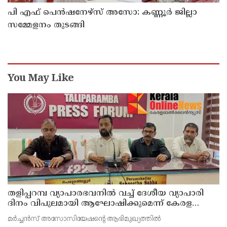
പി എഫ് പെൻഷനേഴ്സ് അസോ: കണ്ണൂർ ജില്ലാ
സമ്മേളനം തുടങ്ങി
You May Like
തളിപ്പറമ്പ വ്യാപാരഭവനിൽ വച്ച് ദേശീയ വ്യാപാരി
ദിനം വിപുലമായി ആഘോഷിക്കുമെന്ന് കേരള
വ്യാപാരി വ്യവസായി ഏകോപന സമിതി തളിപ്പറമ്പ്
മർച്ചൻസ് അസോസിയേഷന്റെ ആഭിമുഖ്യത്തിൽ
യൂണിറ്റ് ഭാരവാഹികൾ