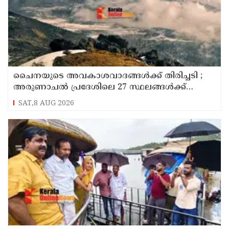
ചൈനയുടെ അവകാശവാദങ്ങൾക്ക് തിരിച്ചടി ;
അരുണാചൽ പ്രദേശിലെ 27 സ്ഥലങ്ങൾക്ക്
ഔദ്യോഗിക പേരുകൾ നൽകി ഇന്ത്യ
SAT,8 AUG 2026