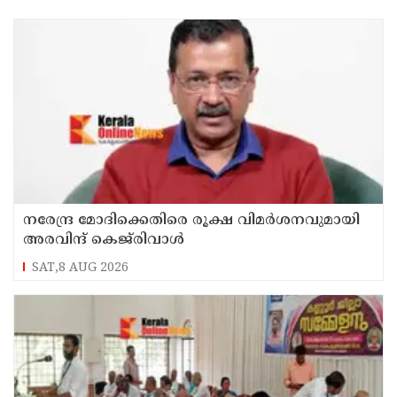
നരേന്ദ്ര മോദിക്കെതിരെ രൂക്ഷ വിമർശനവുമായി
അരവിന്ദ് കെജ്‌രിവാൾ
SAT,8 AUG 2026