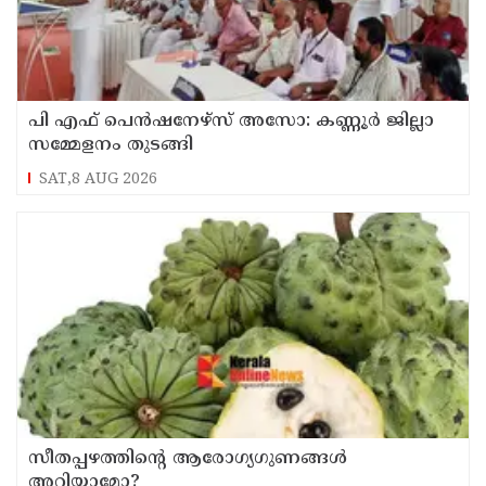
പി എഫ് പെൻഷനേഴ്സ് അസോ: കണ്ണൂർ ജില്ലാ
സമ്മേളനം തുടങ്ങി
SAT,8 AUG 2026
സീതപ്പഴത്തിന്റെ ആരോഗ്യഗുണങ്ങൾ
അറിയാമോ?