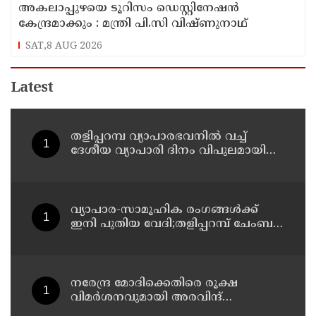
അകലാപ്പുഴയെ ടൂറിസം ഡെസ്റ്റിനേഷന്‍
കേന്ദ്രമാക്കും : മന്ത്രി പി.സി വിഷ്ണുനാഥ്
SAT,8 AUG 2026
Latest
തളിപ്പറമ്പ വ്യാപാരഭവനിൽ വച്ച്
ദേശീയ വ്യാപാരി ദിനം വിപുലമായി
ആഘോഷിക്കുമെന്ന് കേരള വ്യാപാരി
വ്യവസായി ഏകോപന സമിതി
തളിപ്പറമ്പ് യൂണിറ്റ് ഭാരവാഹികൾ
വ്യാപാര-സാമൂഹിക രംഗങ്ങൾക്ക്
ഇനി പുതിയ വേദി;തളിപ്പറമ്പ് ചേംബർ
ഓഫ് കൊമേഴ്‌സിന്റെ ഓഫീസും
കോൺഫറൻസ് ഹാളും ഒരുങ്ങി
നരേന്ദ്ര മോദിക്കെതിരെ രൂക്ഷ
വിമർശനവുമായി അരവിന്ദ്
കെജ്‌രിവാൾ