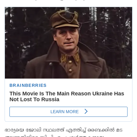
ഭാര്യയെ ജോലി സ്ഥലത്ത് എത്തിച്ച് ബൈക്കില്‍ മട