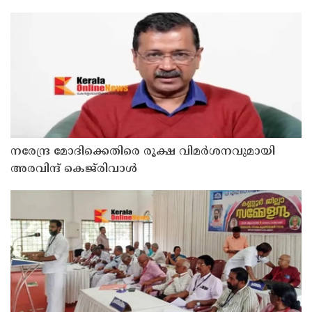
ഓഫീസും കോൺഫറൻസ് ഹാളും ഒരുങ്ങി
നരേന്ദ്ര മോദിക്കെതിരെ രൂക്ഷ വിമർശനവുമായി
അരവിന്ദ് കെജ്‌രിവാൾ