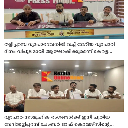
തളിപ്പറമ്പ വ്യാപാരഭവനിൽ വച്ച് ദേശീയ വ്യാപാരി
ദിനം വിപുലമായി ആഘോഷിക്കുമെന്ന് കേരള
വ്യാപാരി വ്യവസായി ഏകോപന സമിതി തളിപ്പറമ്പ്
യൂണിറ്റ് ഭാരവാഹികൾ
വ്യാപാര-സാമൂഹിക രംഗങ്ങൾക്ക് ഇനി പുതിയ
വേദി;തളിപ്പറമ്പ് ചേംബർ ഓഫ് കൊമേഴ്‌സിന്റെ