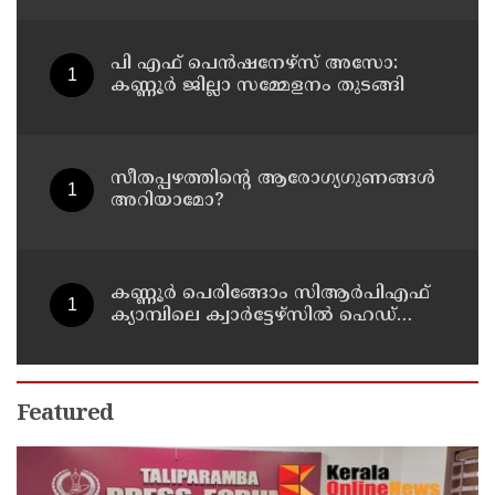
പി എഫ് പെൻഷനേഴ്സ് അസോ:
കണ്ണൂർ ജില്ലാ സമ്മേളനം തുടങ്ങി
സീതപ്പഴത്തിന്റെ ആരോഗ്യഗുണങ്ങൾ
അറിയാമോ?
കണ്ണൂര്‍ പെരിങ്ങോം സിആര്‍പിഎഫ്
ക്യാമ്പിലെ ക്വാര്‍ട്ടേഴ്സില്‍ ഹെഡ്
കോണ്‍സ്റ്റബിളിനെ മരിച്ച നിലയില്‍
കണ്ടെത്തി
Featured