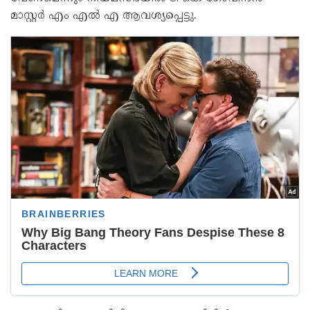
മാസ്റ്റർ എം എൽ എ ആവശ്യപ്പെട്ടു.