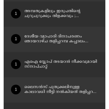
അമ്പതുകളിലും ഇരുപതിന്റെ
ചുറുചുറുക്കും തിളക്കവും ;
ബോളിവുഡ് താരം കജോളിന്റെ
ഫിറ്റ്‌നസ് രഹസ്യങ്ങൾ പുറത്ത്
ദേശീയ വ്യാപാരി ദിനാചരണം
ഞായറാഴ്ച തളിപ്പറമ്പ കപ്പാലം
വ്യാപാരഭവനിൽ
എഐ സ്ലോപ് തടയാൻ നീക്കവുമായി
സ്നാപ്ചാറ്റ്
ലൈസൻസ് പുതുക്കലിനുള്ള
കാലാവധി നീട്ടി നൽകിയത് തളിപ്പറമ്പ
മുനിസിപ്പലിറ്റിയിൽ;
പ്രാവർത്തികമാകാത്തതിൽ
പ്രതിഷേധിച്ച് വ്യാപാരി വ്യവസായി