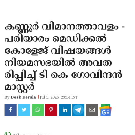
KOZHIKODE
WAYANAD
കണ്ണൂർ വിമാനത്താവളം -
KANNUR
പരിയാരം മെഡിക്കൽ
KASARAGOD
കോളേജ് വിഷയങ്ങൾ
നിയമസഭയിൽ അവത
രിപ്പിച്ച് ടി കെ ഗോവിന്ദൻ
മാസ്റ്റർ
By
Desk Kerala
Jul 1, 2026, 23:14 IST