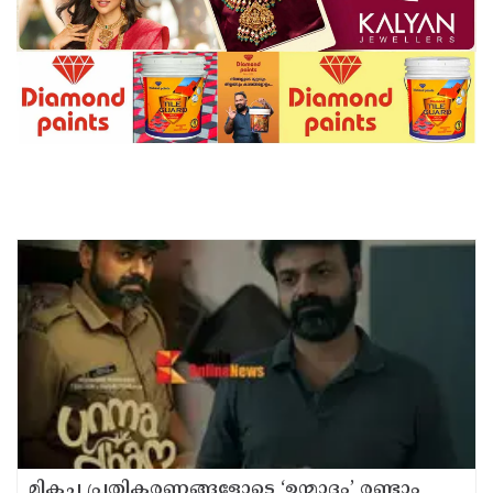
മികച്ച പ്രതികരണങ്ങളോടെ ‘ഉന്മാദം’ രണ്ടാം