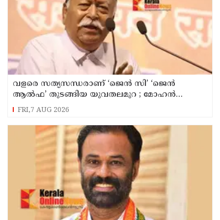
വളരെ സത്യസന്ധരാണ് ‘ജെൻ സി’ ‘ജെൻ
ആൽഫ’ തുടങ്ങിയ യുവതലമുറ ; മോഹൻ
ഭാഗവത്
FRI,7 AUG 2026