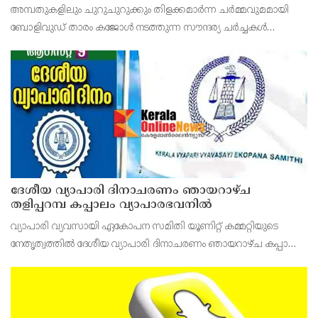
ഫിറ്റ്‌നസ് രഹസ്യങ്ങൾ പുറത്ത്
അമ്പതുകളിലും ചുറുചുറുക്കും തിളക്കമാർന്ന ചർമ്മവുമമായി
ബോളിവുഡ് താരം കജോൾ നടത്തുന്ന സൗന്ദര്യ ചർച്ചകൾ
സോഷ്യൽ മീഡിയയിൽ വൈറലാകുന്നു. സങ്കീർണ്ണമായ
സ്കിൻകെയർ റുട്ടീനുകളോ കടുത്ത ഡയറ്റുകളോ അല്ല, മറിച്ച്
ലളിതമ
ദേശീയ വ്യാപാരി ദിനാചരണം ഞായറാഴ്ച
തളിപ്പറമ്പ കപ്പാലം വ്യാപാരഭവനിൽ
വ്യാപാരി വ്യവസായി ഏകോപന സമിതി യൂണിറ്റ് കമ്മറ്റിയുടെ
നേതൃത്വത്തിൽ ദേശീയ വ്യാപാരി ദിനാചരണം ഞായറാഴ്ച കപ്പാലം
വ്യാപാരഭവനിൽ നടക്കും.രാവിലെ ഒമ്പത് മണിക്ക്
പതാകയുയർത്തും.