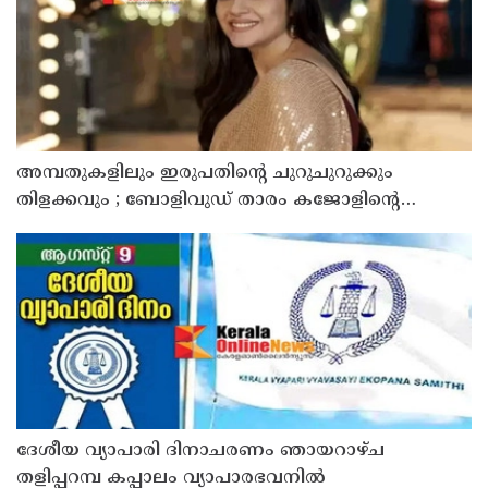
അമ്പതുകളിലും ഇരുപതിന്റെ ചുറുചുറുക്കും
തിളക്കവും ; ബോളിവുഡ് താരം കജോളിന്റെ
ഫിറ്റ്‌നസ് രഹസ്യങ്ങൾ പുറത്ത്
ദേശീയ വ്യാപാരി ദിനാചരണം ഞായറാഴ്ച
തളിപ്പറമ്പ കപ്പാലം വ്യാപാരഭവനിൽ