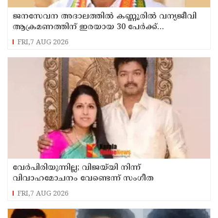
ജനസേവന അദാലത്തിൽ കണ്ണൂരിൽ വന്യജീവി
ആക്രമണത്തിന് ഇരയായ 30 പേർക്ക്
സഹായധനം അനുവദിച്ചു
FRI,7 AUG 2026
വേർപിരിയുന്നില്ല; വിജയ്‍യി നിന്ന്
വിവാഹമോചനം വേണ്ടെന്ന് സംഗീത
FRI,7 AUG 2026