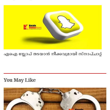
എഐ സ്ലോപ് തടയാൻ നീക്കവുമായി സ്നാപ്ചാറ്റ്
You May Like