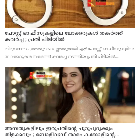
പോസ്റ്റ് ഓഫീസുകളിലെ ലോക്കറുകൾ തകർത്ത്
കവർച്ച ; പ്രതി പിടിയിൽ
തിരുവനന്തപുരത്തും കൊല്ലത്തുമായി ഏഴ് പോസ്റ്റ് ഓഫീസുകളിലെ
ലോക്കറുകൾ തകർത്ത് കവർച്ച നടത്തിയ പ്രതി പിടിയിൽ.
ഉത്തർപ്രദേശ് സ്വദേശി ആസിഫ് റാസയെയാണ് കടയ്ക്കൽ
പൊലീസ് എറണാകുളത്തു നിന്ന് അറസ്റ്റ് ചെയ്തത്. കടയ്ക
അമ്പതുകളിലും ഇരുപതിന്റെ ചുറുചുറുക്കും
തിളക്കവും ; ബോളിവുഡ് താരം കജോളിന്റെ