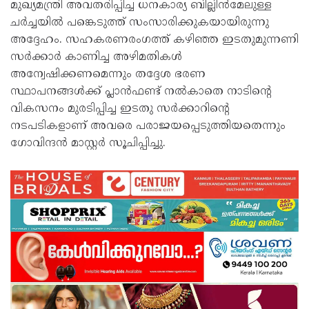
മുഖ്യമന്ത്രി അവതരിപ്പിച്ച ധനകാര്യ ബില്ലിൻമേലുള്ള
ചർച്ചയിൽ പങ്കെടുത്ത് സംസാരിക്കുകയായിരുന്നു
അദ്ദേഹം. സഹകരണരംഗത്ത് കഴിഞ്ഞ ഇടതുമുന്നണി
സർക്കാർ കാണിച്ച അഴിമതികൾ
അന്വേഷിക്കണമെന്നും തദ്ദേശ ഭരണ
സ്ഥാപനങ്ങൾക്ക് പ്ലാൻഫണ്ട് നൽകാതെ നാടിന്റെ
വികസനം മുരടിപ്പിച്ച ഇടതു സർക്കാറിന്റെ
നടപടികളാണ് അവരെ പരാജയപ്പെടുത്തിയതെന്നും
ഗോവിന്ദൻ മാസ്റ്റർ സൂചിപ്പിച്ചു.