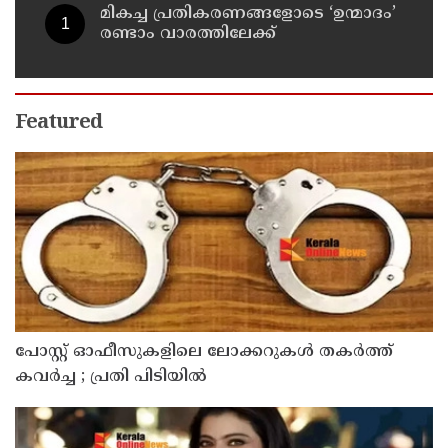
സമിതി മുനിസിപ്പൽ കമ്മിറ്റി
മികച്ച പ്രതികരണങ്ങളോടെ ‘ഉന്മാദം’
രണ്ടാം വാരത്തിലേക്ക്
Featured
പോസ്റ്റ് ഓഫീസുകളിലെ ലോക്കറുകൾ തകർത്ത്
കവർച്ച ; പ്രതി പിടിയിൽ