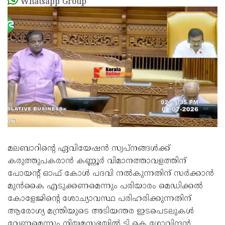
Whatsapp Group
മലബാറിന്റെ ഏവിയേഷൻ സ്വപ്നങ്ങൾക്ക്
കരുത്തുപകരാൻ കണ്ണൂർ വിമാനത്താവളത്തിന്
പോയന്റ് ഓഫ് കോൾ പദവി നൽകുന്നതിന് സർക്കാൻ
മുൻകൈ എടുക്കണമെന്നും പരിയാരം മെഡിക്കൽ
കോളേജിന്റെ ശോച്യാവസ്ഥ പരിഹരിക്കുന്നതിന്
ആരോഗ്യ മന്ത്രിയുടെ അടിയന്തര ഇടപെടലുകൾ
വേണമെന്നും നിയമസഭയിൽ ടി കെ ഗോവിന്ദൻ