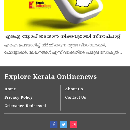
എഐ സ്ലോപ് തടയാൻ നീക്കവുമായി സ്നാപ്ചാറ്റ്
എഐ ഉപയോഗിച്ച് നിർമ്മിക്കുന്ന വ്യാജ വീഡിയോകൾ,
ഫോട്ടോകൾ, ലേഖനങ്ങൾ എന്നിവക്കെതിരെ പ്രമുഖ സോഷ്യൽ
മീഡിയ പ്ലാറ്റ്‌ഫോമുകൾ കർശന നടപടികളെടുക്കുകയാണ്.
സ്നാപ്ചാറ്റ്, യൂട്യൂബ്, ലിങ്ക്ഡ്ഇൻ, സബ്‌സ്റ്റാക്ക് തുടങ്ങി
Explore Kerala Onlinenews
Home
About Us
Privacy Policy
Contact Us
Grievance Redressal