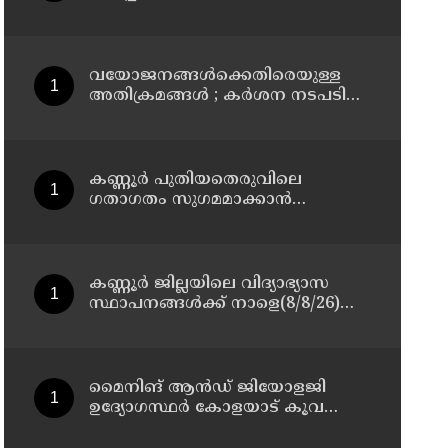
മാസ്റ്റർ പ്ലാൻ തയ്യാറാക്കി
സമർപ്പിക്കും : ടി ഒ മോഹനൻ എം
എൽ എ
വയോജനങ്ങൾക്കെതിരെയുള്ള
അതിക്രമങ്ങൾ ; കർശന നടപടി
സ്വീകരിക്കുമെന്ന് കമ്മീഷൻ
കണ്ണൂർ പുതിയതെരുവിലെ
ഗതാഗതം സുഗമമാക്കാന്‍
നടപടികള്‍ സ്വീകരിക്കും
കണ്ണൂർ ജില്ലയിലെ വിദ്യാഭ്യാസ
സ്ഥാപനങ്ങള്‍ക്ക് നാളെ(8/8/26)
അവധി പ്രഖ്യാപിച്ചു
മൈനിങ് ആൻഡ്​ ജിയോളജി
ഉദ്യോഗസ്ഥർ കോളയാട് കൂവ
ഉന്നതി സന്ദർശിച്ചു