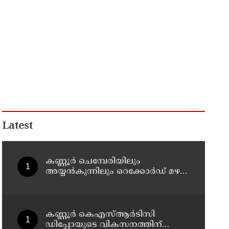
Latest
കണ്ണൂർ ചെമ്പേരിയിലും
അയ്യൻകുന്നിലും റെക്കോർഡ് മഴ ;
ഉദയഗിരിയിൽ നേരിയ
ഉരുൾപൊട്ടൽ; 13 പേരെ
ക്യാമ്പിലേക്ക് മാറ്റി
കണ്ണൂർ കെഎസ്ആർടിസി
ഡിപ്പോയുടെ വികസനത്തിന്