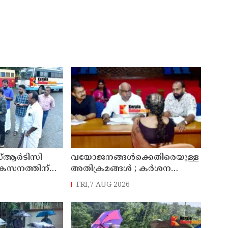
്ആർടിസി
വയോജനങ്ങൾക്കെതിരെയുള്ള
ികസനത്തിന്
അതിക്രമങ്ങൾ ; കർശന
്യാറാക്കി
നടപടി സ്വീകരിക്കുമെന്ന്
FRI,7 AUG 2026
 ടി ഒ മോഹനൻ
കമ്മീഷൻ