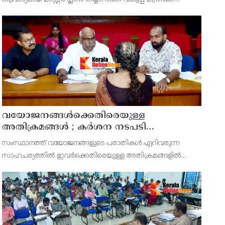
സമർപ്പിക്കുമെന്ന് അഡ്വ.ടി ഒ മോഹനൻ എംഎൽഎ
അറിയിച്ചു. ഡിപ്പോയ്ക്ക് നാല് ഏക്കറിൽ അധികം വരുന്ന
സ്ഥലമുണ്ട്
വയോജനങ്ങൾക്കെതിരെയുള്ള
അതിക്രമങ്ങൾ ; കർശന നടപടി
സ്വീകരിക്കുമെന്ന് കമ്മീഷൻ
സംസ്ഥാനത്ത് വയോജനങ്ങളുടെ പരാതികൾ ഏറിവരുന്ന
സാഹചര്യത്തിൽ ഇവർക്കെതിരെയുള്ള അതിക്രമങ്ങളിൽ
കർശന നടപടി സ്വീകരിക്കുമെന്ന് വയോജന കമ്മീഷൻ
ചെയർമാൻ അഡ്വ. കെ. സോമപ്രസാദ്.