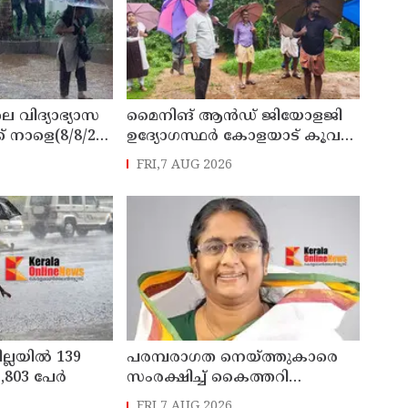
െ വിദ്യാഭ്യാസ
മൈനിങ് ആൻഡ്​ ജിയോളജി
് നാളെ(8/8/26)
ഉദ്യോഗസ്ഥർ കോളയാട് കൂവ
്ചു
ഉന്നതി സന്ദർശിച്ചു
FRI,7 AUG 2026
ില്ലയിൽ 139
പരമ്പരാഗത നെയ്ത്തുകാരെ
803 പേര്‍
സംരക്ഷിച്ച് കൈത്തറി
മേഖലയുടെ
FRI,7 AUG 2026