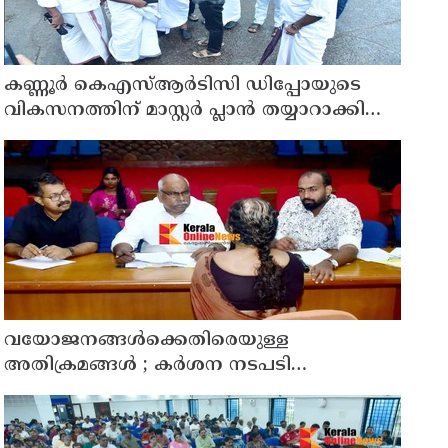
കണ്ണൂർ കെഎസ്ആർടിസി ഡിപ്പോയുടെ
വികസനത്തിന് മാസ്റ്റർ പ്ലാൻ തയ്യാറാക്കി
സമർപ്പിക്കും : ടി ഒ മോഹനൻ എം എൽ എ
വയോജനങ്ങൾക്കെതിരെയുള്ള
അതിക്രമങ്ങൾ ; കർശന നടപടി
സ്വീകരിക്കുമെന്ന് കമ്മീഷൻ