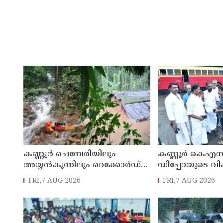
കണ്ണൂർ ചെമ്പേരിയിലും
കണ്ണൂർ കെഎസ
അയ്യൻകുന്നിലും റെക്കോർഡ്
ഡിപ്പോയുടെ വ
മഴ ; ഉദയഗിരിയിൽ നേരിയ
മാസ്റ്റർ പ്ലാൻ തയ
FRI,7 AUG 2026
FRI,7 AUG 2026
ഉരുൾപൊട്ടൽ; 13 പേരെ
സമർപ്പിക്കും :
ക്യാമ്പിലേക്ക് മാറ്റി
എം എൽ എ