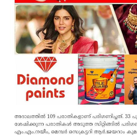
അദാലത്തിൽ 109 പരാതികളാണ് പരിഗണിച്ചത്. 33 പുത
ശേഷിക്കുന്ന പരാതികൾ അടുത്ത സിറ്റിങ്ങിൽ പരി
എം.എം.നയീം, മെമ്പർ സെക്രട്ടറി ആർ.ജയറാം കുമാർ