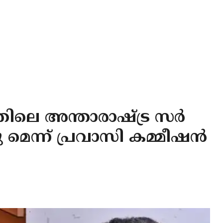
തിലെ അന്താരാഷ്ട്ര സർ
ു മെന്ന് പ്രവാസി കമ്മീഷൻ