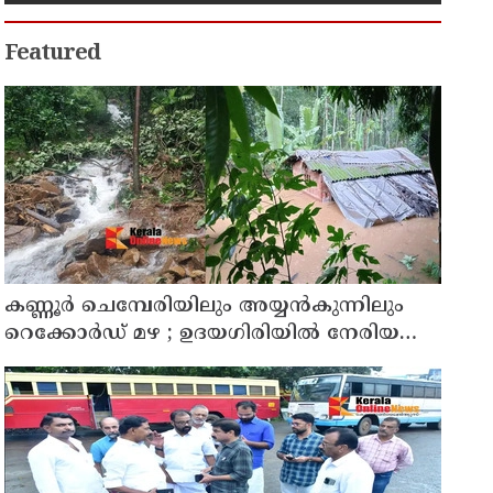
Featured
കണ്ണൂർ ചെമ്പേരിയിലും അയ്യൻകുന്നിലും
റെക്കോർഡ് മഴ ; ഉദയഗിരിയിൽ നേരിയ
ഉരുൾപൊട്ടൽ; 13 പേരെ ക്യാമ്പിലേക്ക് മാറ്റി