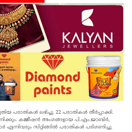
ിയ പരാതികൾ ലഭിച്ചു. 22 പരാതികൾ തീർപ്പാക്കി.
ഗണിക്കും. കമ്മീഷൻ അംഗങ്ങളായ പി.എം.ജാബിർ,
 എന്നിവരും സിറ്റിങ്ങിൽ പരാതികൾ പരിഗണിച്ചു.