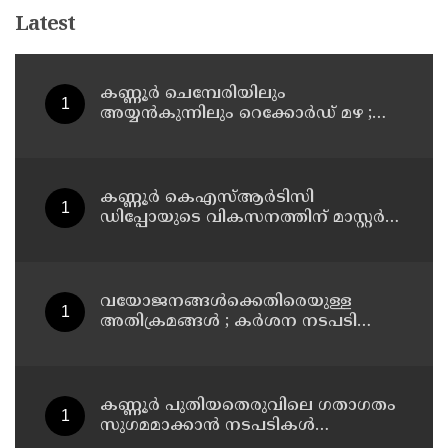
Latest
കണ്ണൂർ ചെമ്പേരിയിലും
അയ്യൻകുന്നിലും റെക്കോർഡ് മഴ ;
ഉദയഗിരിയിൽ നേരിയ ഉരുൾപൊട്ടൽ;
13 പേരെ ക്യാമ്പിലേക്ക് മാറ്റി
കണ്ണൂർ കെഎസ്ആർടിസി
ഡിപ്പോയുടെ വികസനത്തിന് മാസ്റ്റർ
പ്ലാൻ തയ്യാറാക്കി സമർപ്പിക്കും : ടി ഒ
മോഹനൻ എം എൽ എ
വയോജനങ്ങൾക്കെതിരെയുള്ള
അതിക്രമങ്ങൾ ; കർശന നടപടി
സ്വീകരിക്കുമെന്ന് കമ്മീഷൻ
കണ്ണൂർ പുതിയതെരുവിലെ ഗതാഗതം
സുഗമമാക്കാന്‍ നടപടികള്‍
സ്വീകരിക്കും