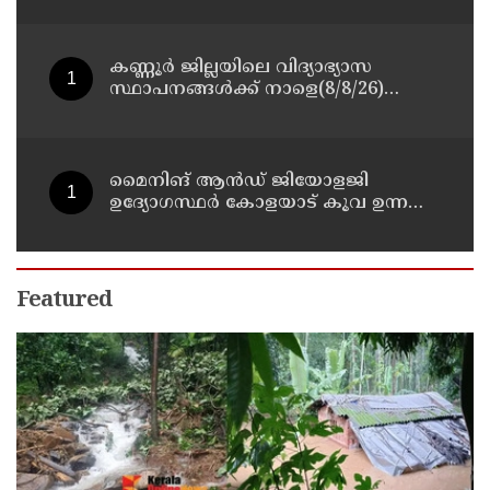
കണ്ണൂർ ജില്ലയിലെ വിദ്യാഭ്യാസ
സ്ഥാപനങ്ങള്‍ക്ക് നാളെ(8/8/26)
അവധി പ്രഖ്യാപിച്ചു
മൈനിങ് ആൻഡ്​ ജിയോളജി
ഉദ്യോഗസ്ഥർ കോളയാട് കൂവ ഉന്നതി
സന്ദർശിച്ചു
Featured