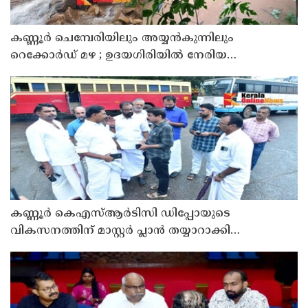
കണ്ണൂർ ചെമ്പേരിയിലും അയ്യൻകുന്നിലും
റെക്കോർഡ് മഴ ; ഉദയഗിരിയിൽ നേരിയ
ഉരുൾപൊട്ടൽ; 13 പേരെ ക്യാമ്പിലേക്ക് മാറ്റി
കണ്ണൂർ കെഎസ്ആർടിസി ഡിപ്പോയുടെ
വികസനത്തിന് മാസ്റ്റർ പ്ലാൻ തയ്യാറാക്കി
സമർപ്പിക്കും : ടി ഒ മോഹനൻ എം എൽ എ