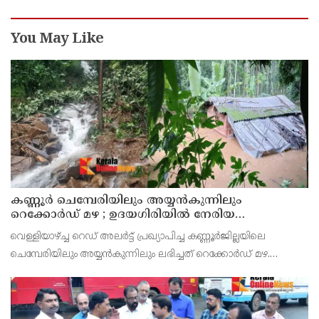
You May Like
കണ്ണൂർ ചെമ്പേരിയിലും അയ്യൻകുന്നിലും
റെക്കോർഡ് മഴ ; ഉദയഗിരിയിൽ നേരിയ
ഉരുൾപൊട്ടൽ; 13 പേരെ ക്യാമ്പിലേക്ക് മാറ്റി
വെള്ളിയാഴ്ച്ച റെഡ് അലർട്ട് പ്രഖ്യാപിച്ച കണ്ണൂർജില്ലയിലെ
ചെമ്പേരിയിലും അയ്യൻകുന്നിലും ലഭിച്ചത് റെക്കോർഡ് മഴ.
രാവിലെ 8.30 മുതലുള്ള ഏഴ് മണിക്കൂറിൽ ചെമ്പേരിയിൽ ലഭിച്ച 96
മില്ലിമീറ്റർ മഴ ആ സമയം സംസ്ഥാനത്ത