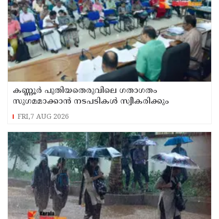
കണ്ണൂർ പുതിയതെരുവിലെ ഗതാഗതം
സുഗമമാക്കാന്‍ നടപടികള്‍ സ്വീകരിക്കും
FRI,7 AUG 2026