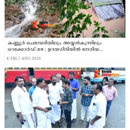
കണ്ണൂർ ചെമ്പേരിയിലും അയ്യൻകുന്നിലും
റെക്കോർഡ് മഴ ; ഉദയഗിരിയിൽ നേരിയ
ഉരുൾപൊട്ടൽ; 13 പേരെ ക്യാമ്പിലേക്ക് മാറ്റി
FRI,7 AUG 2026