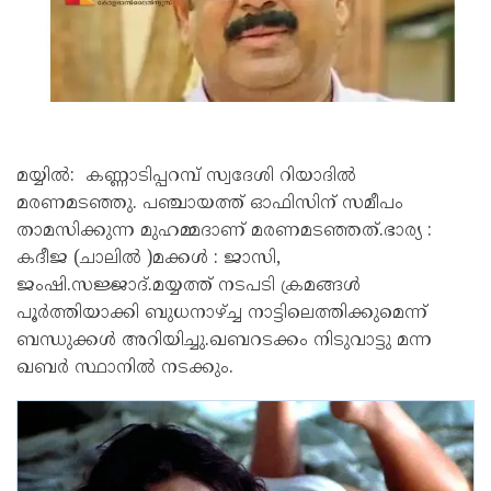
മയ്യിൽ: കണ്ണാടിപ്പറമ്പ് സ്വദേശി റിയാദിൽ
മരണമടഞ്ഞു. പഞ്ചായത്ത് ഓഫിസിന് സമീപം
താമസിക്കുന്ന മുഹമ്മദാണ് മരണമടഞ്ഞത്.ഭാര്യ :
കദീജ (ചാലിൽ )മക്കൾ : ജാസി,
ജംഷി.സജ്ജാദ്.മയ്യത്ത് നടപടി ക്രമങ്ങൾ
പൂർത്തിയാക്കി ബുധനാഴ്ച്ച നാട്ടിലെത്തിക്കുമെന്ന്
ബന്ധുക്കൾ അറിയിച്ചു.ഖബറടക്കം നിടുവാട്ടു മന്ന
ഖബർ സ്ഥാനിൽ നടക്കും.