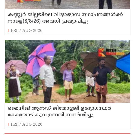
കണ്ണൂർ ജില്ലയിലെ വിദ്യാഭ്യാസ സ്ഥാപനങ്ങള്‍ക്ക്
നാളെ(8/8/26) അവധി പ്രഖ്യാപിച്ചു
FRI,7 AUG 2026
മൈനിങ് ആൻഡ്​ ജിയോളജി ഉദ്യോഗസ്ഥർ
കോളയാട് കൂവ ഉന്നതി സന്ദർശിച്ചു
FRI,7 AUG 2026