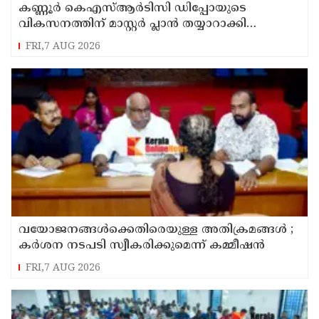
കണ്ണൂർ കെഎസ്ആർടിസി ഡിപ്പോയുടെ
വികസനത്തിന് മാസ്റ്റർ പ്ലാൻ തയ്യാറാക്കി
സമർപ്പിക്കും : ടി ഒ മോഹനൻ എം എൽ എ
FRI,7 AUG 2026
വയോജനങ്ങൾക്കെതിരെയുള്ള അതിക്രമങ്ങൾ ;
കർശന നടപടി സ്വീകരിക്കുമെന്ന് കമ്മീഷൻ
FRI,7 AUG 2026