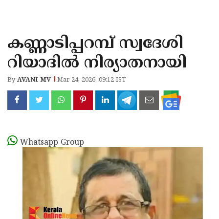
KOZHIKODE
WAYANAD
കണ്ണാടിപ്പറമ്പ് സ്വദേശി
KANNUR
റിയാദിൽ നിര്യാതനായി
KASARAGOD
By
AVANI MV
Mar 24, 2026, 09:12 IST
Whatsapp Group