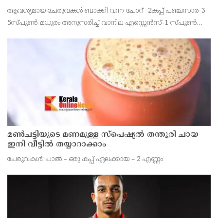
ആവശ്യമായ ചേരുവകള്‍ ബാക്കി വന്ന ചോറ് -2കപ്പ് പഞ്ചസാര-3-
5സ്പൂണ്‍ മധുരം അനുസരിച്ച് വാനില എസ്സെന്‍സ്-1 സ്പൂണ്‍
കറുവപ്പട്ട-1ചെറിയ കഷണം(കാല്‍ സ്പൂണ്‍) പാല്‍-1കപ്പ് മുട്ട-1 ടുട്ടി
ഫ്രൂട്ടി- കുറച്ച് ഉണ്ടാക്ക
മൺചട്ടിയുടെ മണമുള്ള സ്പെഷ്യൽ തന്തൂരി ചായ
ഇനി വീട്ടിൽ തയ്യാറാക്കാം
ചേരുവകള്‍: പാല്‍ – ഒരു കപ്പ് ഏലക്കായ – 2 എണ്ണം