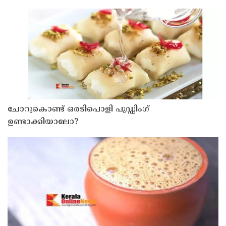
ചോറുകൊണ്ട് ഒരടിപൊളി പുഡ്ഡിംഗ്
ഉണ്ടാക്കിയാലോ?