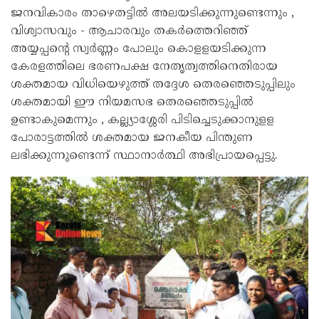
ജനവികാരം താഴെതട്ടില്‍ അലയടിക്കുന്നുണ്ടെന്നും ,
വിശ്വാസവും - ആചാരവും തകര്‍ത്തെറിഞ്ഞ്
അയ്യപ്പന്‍റെ സ്വര്‍ണ്ണം പോലും കൊളളയടിക്കുന്ന
കേരളത്തിലെ ഭരണപക്ഷ നേതൃത്വത്തിനെതിരായ
ശക്തമായ വിധിയെഴുത്ത് തദ്ദേശ തെരഞ്ഞെടുപ്പിലും
ശക്തമായി ഈ നിയമസഭ തെരഞ്ഞെടുപ്പില്‍
ഉണ്ടാകുമെന്നും , കല്ല്യാശ്ശേരി പിടിച്ചെടുക്കാനുളള
പോരാട്ടത്തില്‍ ശക്തമായ ജനകീയ പിന്തുണ
ലഭിക്കുന്നുണ്ടെന്ന് സ്ഥാനാര്‍ത്ഥി അഭിപ്രായപ്പെട്ടു.