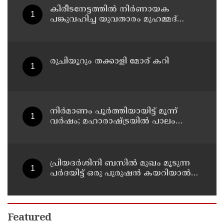
കിരീടനേട്ടത്തില്‍ നിര്‍ണായക
പങ്കുവഹിച്ച യുവതാരം മുഹമ്മദ്
സിനാനെ തിരികെയെത്തിച്ച് കണ്ണൂര്‍
വാരിയേഴ്സ് എഫ്സി
രുചിയൂറും തക്കാളി മോര് കറി
നിർമാണം പൂർത്തിയായിട്ട് മൂന്ന്
വർഷം; മഹാരാഷ്ട്രയിൽ പാലം
തകർന്നുവീണു
പ്രിയദർശിനി ബസിൽ മുഖം മൂടുന്ന
പർദയിട്ട് ഒരു പുരുഷൻ കയറിയാൽ
എങ്ങനെ തിരിച്ചറിയുമെന്ന് എംഎൻ
കാരശ്ശേരി
Featured