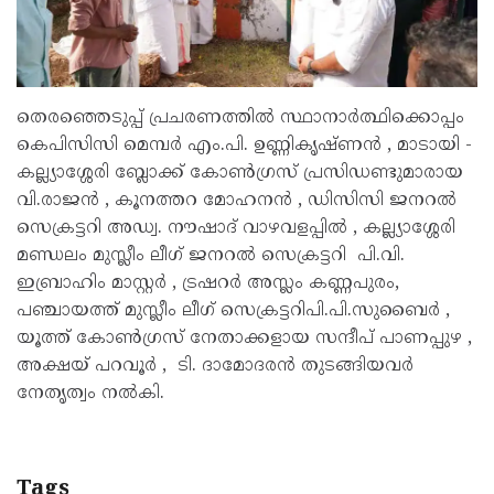
തെരഞ്ഞെടുപ്പ് പ്രചരണത്തില്‍ സ്ഥാനാര്‍ത്ഥിക്കൊപ്പം
കെപിസിസി മെമ്പര്‍ എം.പി. ഉണ്ണികൃഷ്ണന്‍ , മാടായി -
കല്ല്യാശ്ശേരി ബ്ലോക്ക് കോണ്‍ഗ്രസ് പ്രസിഡണ്ടുമാരായ
വി.രാജന്‍ , കൂനത്തറ മോഹനന്‍ , ഡിസിസി ജനറല്‍
സെക്രട്ടറി അഡ്വ. നൗഷാദ് വാഴവളപ്പില്‍ , കല്ല്യാശ്ശേരി
മണ്ഡലം മുസ്ലീം ലീഗ് ജനറൽ സെക്രട്ടറി പി.വി.
ഇബ്രാഹിം മാസ്റ്റർ , ട്രഷറർ അസ്ലം കണ്ണപുരം,
പഞ്ചായത്ത് മുസ്ലീം ലീഗ് സെക്രട്ടറിപി.പി.സുബൈർ ,
യൂത്ത് കോണ്‍ഗ്രസ് നേതാക്കളായ സന്ദീപ് പാണപ്പുഴ ,
അക്ഷയ് പറവൂര്‍ , ടി. ദാമോദരന്‍ തുടങ്ങിയവര്‍
നേതൃത്വം നല്‍കി.
Tags