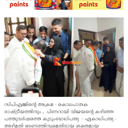
സിപിഎമ്മിന്‍റെ അക്രമ - കൊലപാതക
രാഷ്ട്രീയത്തിനും , പിണറായി വിജയന്‍റെ കഴിഞ്ഞ
പത്തുവര്‍ഷത്തെ കുടുംബാധിപത്യ - ഏകാധിപത്യ -
അഴിമതി ഭരണത്തിനുമെതിരായ ശക്തമായ