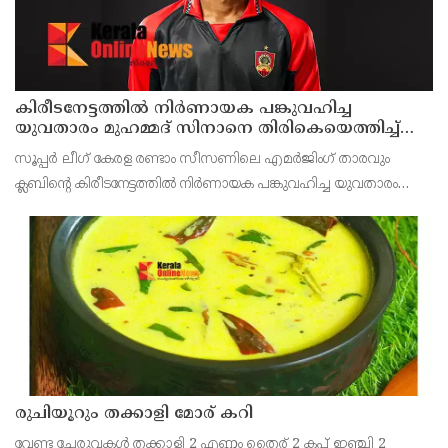
കിരീടനേട്ടത്തില്‍ നിര്‍ണായക പങ്കുവഹിച്ച
യുവതാരം മുഹമ്മദ് സിനാനെ തിരികെയെത്തിച്ച്
കണ്ണൂര്‍ വാരിയേഴ്സ് എഫ്സി
സൂപ്പര്‍ ലീഗ് കേരള രണ്ടാം സീസണിലെ എമര്‍ജിംഗ് താരവും
ക്ലബിന്റെ കിരീടനേട്ടത്തില്‍ നിര്‍ണായക പങ്കുവഹിച്ച യുവതാരം
മുഹമ്മദ് സിനാനെ തിരികെയെത്തിച്ച് കണ്ണൂര്‍ വാരിയേഴ്സ്
എഫ്സി. സൂപ്പര്‍ ലീഗ് കിരീട നേട്ടത്തി
രുചിയൂറും തക്കാളി മോര് കറി
വേണ്ട ചേരുവകൾ തക്കാളി 2 എണ്ണം തൈര് 2 കപ്പ് ഇഞ്ചി 2