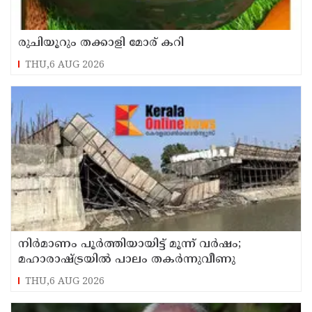
രുചിയൂറും തക്കാളി മോര് കറി
THU,6 AUG 2026
നിർമാണം പൂർത്തിയായിട്ട് മൂന്ന് വർഷം;
മഹാരാഷ്ട്രയിൽ പാലം തകർന്നുവീണു
THU,6 AUG 2026