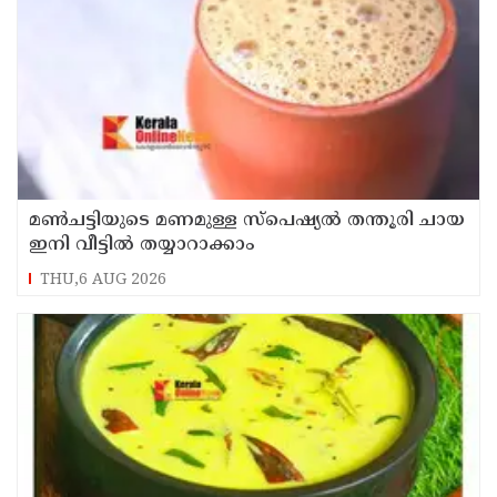
മൺചട്ടിയുടെ മണമുള്ള സ്പെഷ്യൽ തന്തൂരി ചായ
ഇനി വീട്ടിൽ തയ്യാറാക്കാം
THU,6 AUG 2026