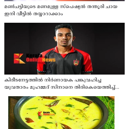
മൺചട്ടിയുടെ മണമുള്ള സ്പെഷ്യൽ തന്തൂരി ചായ
ഇനി വീട്ടിൽ തയ്യാറാക്കാം
കിരീടനേട്ടത്തില്‍ നിര്‍ണായക പങ്കുവഹിച്ച
യുവതാരം മുഹമ്മദ് സിനാനെ തിരികെയെത്തിച്ച്
കണ്ണൂര്‍ വാരിയേഴ്സ് എഫ്സി