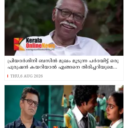
പ്രിയദർശിനി ബസിൽ മുഖം മൂടുന്ന പർദയിട്ട് ഒരു
പുരുഷൻ കയറിയാൽ എങ്ങനെ തിരിച്ചറിയുമെന്ന്
എംഎൻ കാരശ്ശേരി
THU,6 AUG 2026