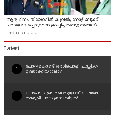
ആദ്യ ദിനം തിയേറ്ററില്‍ കൂവല്‍, നോട്ട് ബുക്ക്
പരാജയെപ്പെടുമെന്ന് ഉറപ്പിച്ചിരുന്നു; സഞ്ജയ്
THU,6 AUG 2026
Latest
ചോറുകൊണ്ട് ഒരടിപൊളി പുഡ്ഡിംഗ്
ഉണ്ടാക്കിയാലോ?
മൺചട്ടിയുടെ മണമുള്ള സ്പെഷ്യൽ
തന്തൂരി ചായ ഇനി വീട്ടിൽ
തയ്യാറാക്കാം