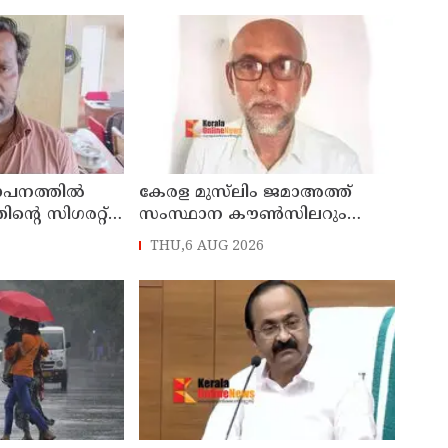
ഥാപനത്തിൽ
കേരള മുസ്‌ലിം ജമാഅത്ത്
തിന്റെ സിഗരറ്റ്
സംസ്ഥാന കൗൺസിലറും
നാട്
തളിപ്പറമ്പിലെ മുതിർന്ന മാധ്യമ
THU,6 AUG 2026
സെയിൽസ്മാൻ
പ്രവർത്തകനുമായ ബി എ
പിടിയിൽ
അലി മൊഗ്രാൽ നിര്യാതനായി