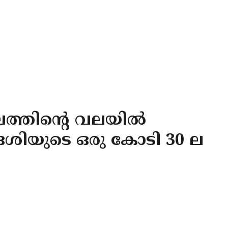
ഘത്തിൻ്റെ വലയില്‍
േശിയുടെ ഒരു കോടി 30 ല