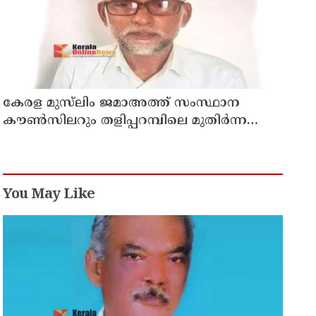
കേരള മുസ്‌ലിം ജമാഅത്ത് സംസ്ഥാന
കൗൺസിലറും തളിപ്പറമ്പിലെ മുതിർന്ന
മാധ്യമ പ്രവർത്തകനുമായ ബി എ അലി
മൊഗ്രാൽ നിര്യാതനായി
You May Like