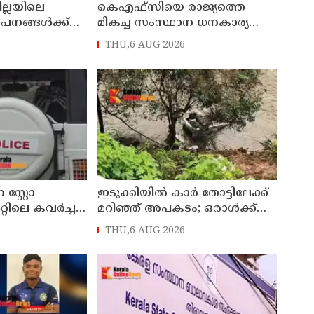
ില്ലയിലെ
കെഎഫ്‌സിയെ രാജ്യത്തെ
ഥാപനങ്ങൾക്ക്
മികച്ച സംസ്ഥാന ധനകാര്യ
സ്ഥാപനമാക്കും: മുഖ്യമന്ത്രി വി
THU,6 AUG 2026
ഡി സതീശൻ
സ്റ്റോ
ഇടുക്കിയിൽ കാർ തോട്ടിലേക്ക്
്റിലെ കവർച്ച :
മറിഞ്ഞ് അപകടം; ഒരാൾക്ക്
േശിനികളായ നാല്
ദാരുണാന്ത്യം
THU,6 AUG 2026
യിൽ