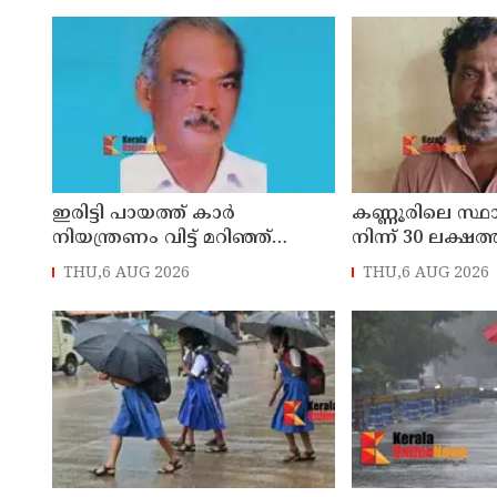
ഇരിട്ടി പായത്ത് കാർ
കണ്ണൂരിലെ സ്
നിയന്ത്രണം വിട്ട് മറിഞ്ഞ്
നിന്ന് 30 ലക്ഷത്
തളിപ്പറമ്പിലെ ആദ്യ കാല
മോഷണം: തമിഴ്‌
THU,6 AUG 2026
THU,6 AUG 2026
കോണ്‍ഗ്രസ് നേതാവ് മരിച്ചു
സ്വദേശിയായ 
തെങ്കാശിയിൽ 