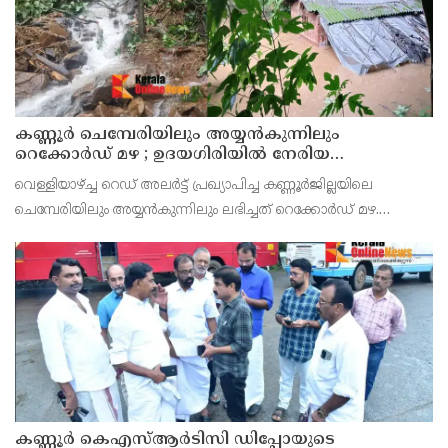
കണ്ണൂർ ചെമ്പേരിയിലും അയ്യൻകുന്നിലും
റെക്കോർഡ് മഴ ; ഉദയഗിരിയിൽ നേരിയ
ഉരുൾപൊട്ടൽ; 13 പേരെ ക്യാമ്പിലേക്ക് മാറ്റി
വെള്ളിയാഴ്ച്ച റെഡ് അലർട്ട് പ്രഖ്യാപിച്ച കണ്ണൂർജില്ലയിലെ
ചെമ്പേരിയിലും അയ്യൻകുന്നിലും ലഭിച്ചത് റെക്കോർഡ് മഴ.
രാവിലെ 8.30 മുതലുള്ള ഏഴ് മണിക്കൂറിൽ ചെമ്പേരിയിൽ ലഭിച്ച 96
മില്ലിമീറ്റർ മഴ ആ സമയം സംസ്ഥാനത്ത
കണ്ണൂർ കെഎസ്ആർടിസി ഡിപ്പോയുടെ