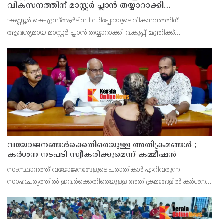
വികസനത്തിന് മാസ്റ്റർ പ്ലാൻ തയ്യാറാക്കി
സമർപ്പിക്കും : ടി ഒ മോഹനൻ എം എൽ എ
:കണ്ണൂർ കെഎസ്ആർടിസി ഡിപ്പോയുടെ വികസനത്തിന്
ആവശ്യമായ മാസ്റ്റർ പ്ലാൻ തയ്യാറാക്കി വകുപ്പ് മന്ത്രിക്ക്
സമർപ്പിക്കുമെന്ന് അഡ്വ.ടി ഒ മോഹനൻ എംഎൽഎ അറിയിച്ചു.
ഡിപ്പോയ്ക്ക് നാല് ഏക്കറിൽ അധികം വരുന്ന സ്ഥലമുണ്ട്
വയോജനങ്ങൾക്കെതിരെയുള്ള അതിക്രമങ്ങൾ ;
കർശന നടപടി സ്വീകരിക്കുമെന്ന് കമ്മീഷൻ
സംസ്ഥാനത്ത് വയോജനങ്ങളുടെ പരാതികൾ ഏറിവരുന്ന
സാഹചര്യത്തിൽ ഇവർക്കെതിരെയുള്ള അതിക്രമങ്ങളിൽ കർശന
നടപടി സ്വീകരിക്കുമെന്ന് വയോജന കമ്മീഷൻ ചെയർമാൻ അഡ്വ.
കെ. സോമപ്രസാദ്.