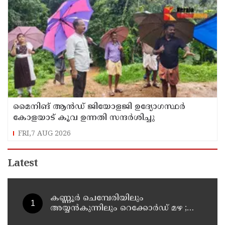
മൈനിങ് ആൻഡ്​ ജിയോളജി ഉദ്യോഗസ്ഥർ
കോളയാട് കൂവ ഉന്നതി സന്ദർശിച്ചു
FRI,7 AUG 2026
Latest
കണ്ണൂർ ചെമ്പേരിയിലും
അയ്യൻകുന്നിലും റെക്കോർഡ് മഴ ;
ഉദയഗിരിയിൽ നേരിയ ഉരുൾപൊട്ടൽ;