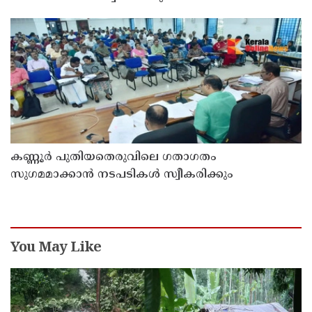
കണ്ണൂർ പുതിയതെരുവിലെ ഗതാഗതം
സുഗമമാക്കാന്‍ നടപടികള്‍ സ്വീകരിക്കും
You May Like