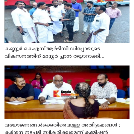
കണ്ണൂർ കെഎസ്ആർടിസി ഡിപ്പോയുടെ
വികസനത്തിന് മാസ്റ്റർ പ്ലാൻ തയ്യാറാക്കി
സമർപ്പിക്കും : ടി ഒ മോഹനൻ എം എൽ എ
വയോജനങ്ങൾക്കെതിരെയുള്ള അതിക്രമങ്ങൾ ;
കർശന നടപടി സ്വീകരിക്കുമെന്ന് കമ്മീഷൻ