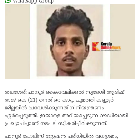
Whatsapp Group
തലശേരി:​പാനൂർ കൈവേലിക്കൽ സ്വദേശി ആദിഷ്
രാജ് കെ (21)-നെതിരെ കാപ്പ ചുമത്തി കണ്ണൂർ
ജില്ലയിൽ പ്രവേശിക്കുന്നതിന് നിയന്ത്രണം
ഏർപ്പെടുത്തി. ഇയാളെ അറിയപ്പെടുന്ന റൗഡിയായി
പ്രഖ്യാപിച്ചാണ് നടപടി സ്വീകരിച്ചിരിക്കുന്നത്.
പാനൂർ പോലീസ് സ്റ്റേഷൻ പരിധിയിൽ വധശ്രമം,