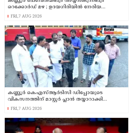
കണ്ണൂർ ചെമ്പേരിയിലും അയ്യൻകുന്നിലും
റെക്കോർഡ് മഴ ; ഉദയഗിരിയിൽ നേരിയ
ഉരുൾപൊട്ടൽ; 13 പേരെ ക്യാമ്പിലേക്ക് മാറ്റി
FRI,7 AUG 2026
കണ്ണൂർ കെഎസ്ആർടിസി ഡിപ്പോയുടെ
വികസനത്തിന് മാസ്റ്റർ പ്ലാൻ തയ്യാറാക്കി
സമർപ്പിക്കും : ടി ഒ മോഹനൻ എം എൽ എ
FRI,7 AUG 2026