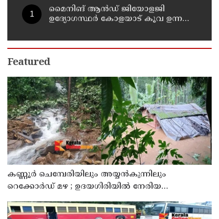
മൈനിങ് ആൻഡ്​ ജിയോളജി
ഉദ്യോഗസ്ഥർ കോളയാട് കൂവ ഉന്നതി
സന്ദർശിച്ചു
Featured
കണ്ണൂർ ചെമ്പേരിയിലും അയ്യൻകുന്നിലും
റെക്കോർഡ് മഴ ; ഉദയഗിരിയിൽ നേരിയ
ഉരുൾപൊട്ടൽ; 13 പേരെ ക്യാമ്പിലേക്ക് മാറ്റി