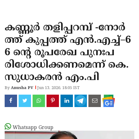
KOZHIKODE
WAYANAD
കണ്ണൂർ തളിപ്പറമ്പ് -നോർ
KANNUR
ത്ത് കുപ്പത്ത് എൻ.എച്ച്–6
KASARAGOD
6 ന്റെ രൂപരേഖ പുനഃപ
രിശോധിക്കണമെന്ന് കെ.
സുധാകരൻ എം.പി
By
Anusha PV
Jun 13, 2026, 18:05 IST
Whatsapp Group