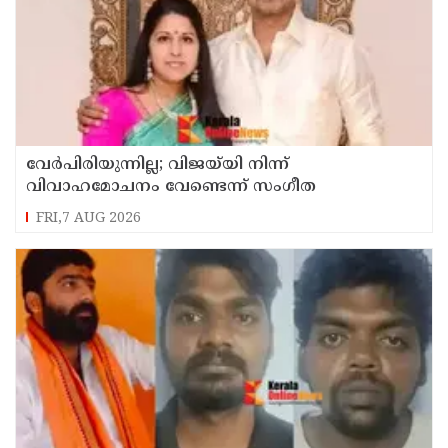
വേർപിരിയുന്നില്ല; വിജയ്‍യി നിന്ന്
വിവാഹമോചനം വേണ്ടെന്ന് സംഗീത
FRI,7 AUG 2026