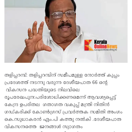
തളിപ്പറമ്പ്: തളിപ്പറമ്പിന് സമീപമുള്ള നോർത്ത് കുപ്പം
പ്രദേശത്ത് നടന്നു വരുന്ന ദേശീയപാത 66 ന്റെ
വികസന പദ്ധതിയുടെ നിലവിലെ
രൂപരേഖപുന:പരിശോധിക്കണമെന്ന് ആവശ്യപ്പെട്ട്
കേന്ദ്ര ഉപരിതല ഗതാഗത വകുപ്പ് മന്ത്രി നിതിൻ
ഗഡ്കരിക്ക് കോൺഗ്രസ് പ്രവർത്തക സമിതി അംഗം
കെ.സുധാകരൻ എം.പി കത്തു നൽകി .ദേശീയപാത
വികസനത്തെ ജനങ്ങൾ സ്വാഗതം