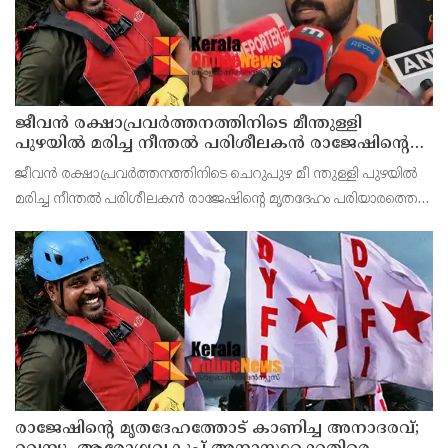
ജീവൻ രക്ഷാപ്രവർത്തനത്തിനിടെ മീന്തുള്ളി
പുഴയിൽ മരിച്ച നീന്തൽ പരിശീലകൻ രാജേഷിൻ്റെ
മൃതദേഹത്തോട് അനാദരവ് : റിപ്പോർട്ട് ലഭിച്ചാലുടൻ
ജീവൻ രക്ഷാപ്രവർത്തനത്തിനിടെ ചെറുപുഴ മീ ന്തുള്ളി പുഴയിൽ
നടപടിയെന്ന് കളക്ടർ
മരിച്ച നീന്തൽ പരിശീലകൻ രാജേഷിൻ്റെ മൃതദേഹം പരിയാരത്തെ
കണ്ണൂർ മെഡിക്കൽ കോളേജ് ആശുപത്രിയിൽ നിന്നും
പോസ്റ്റുമോർട്ടം നടപടികൾക്കു ശേഷം സ്വദേശമായ തിരുവ
രാജേഷിന്റെ മൃതദേഹത്തോട് കാണിച്ച അനാദരവ്;