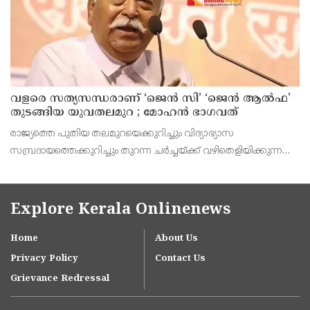
വളരെ സത്യസന്ധരാണ് ‘ജെൻ സി’ ‘ജെൻ ആൽഫ’
തുടങ്ങിയ യുവതലമുറ ; മോഹൻ ഭാഗവത്
രാജ്യത്തെ പുതിയ തലമുറയെക്കുറിച്ചും വിദ്യാഭ്യാസ
സമ്പ്രദായത്തെക്കുറിച്ചും തുറന്ന ചർച്ചയ്ക്ക് വഴിതെളിയിക്കുന്ന
നിർണ്ണായക പ്രസ്താവനയുമായി ആർ.എസ്.എസ് മേധാവി
മോഹൻ ഭാഗവത് രംഗത്ത്. നിലവിലെ തലമുറയെക്കാൾ വളരെ
Explore Kerala Onlinenews
Home
About Us
Privacy Policy
Contact Us
Grievance Redressal