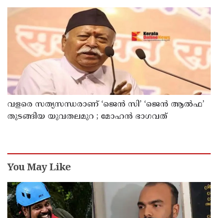
ഇത് ഇരട്ടിക്കും, കോടികളുടെ ലാഭമുള്ള പദ്ധതി
നിര്‍ത്തിയത് എന്തിന്? സര്‍ക്കാരിന്റേത് തലതിരിഞ്ഞ
തീരുമാനമോ?
വളരെ സത്യസന്ധരാണ് ‘ജെൻ സി’ ‘ജെൻ ആൽഫ’
തുടങ്ങിയ യുവതലമുറ ; മോഹൻ ഭാഗവത്
You May Like