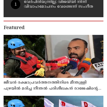
വേർപിരിയുന്നില്ല; വിജയ്‍യി നിന്ന്
വിവാഹമോചനം വേണ്ടെന്ന് സംഗീത
Featured
ജീവൻ രക്ഷാപ്രവർത്തനത്തിനിടെ മീന്തുള്ളി
പുഴയിൽ മരിച്ച നീന്തൽ പരിശീലകൻ രാജേഷിൻ്റെ
മൃതദേഹത്തോട് അനാദരവ് : റിപ്പോർട്ട് ലഭിച്ചാലുടൻ
നടപടിയെന്ന് കളക്ടർ