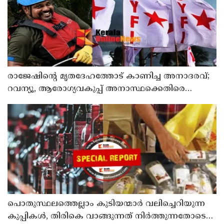
രാജേഷിന്റെ മൃതദേഹത്തോട് കാണിച്ച അനാദരവ്;
റവന്യൂ, ആരോഗ്യവകുപ്പ് അനാസ്ഥക്കെതിരെ
കടുത്ത നടപടി വേണം; ഡിവൈഎഫ്ഐ
ശക്തമായ പ്രതിഷേധത്തിലേക്ക്
പൊതുസ്ഥലത്തെല്ലാം കുടിയന്മാര്‍ വലിച്ചെറിയുന്ന
കുപ്പികള്‍, തിരികെ വാങ്ങുന്നത് നിര്‍ത്തുന്നതോടെ