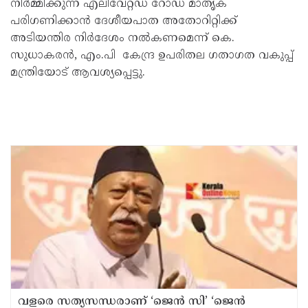
നിർമ്മിക്കുന്ന എലിവേറ്റഡ് റോഡ് മാതൃക
പരിഗണിക്കാൻ ദേശീയപാത അതോറിറ്റിക്ക്
അടിയന്തിര നിർദേശം നൽകണമെന്ന് കെ.
സുധാകരൻ, എം.പി കേന്ദ്ര ഉപരിതല ഗതാഗത വകുപ്പ്
മന്ത്രിയോട് ആവശ്യപ്പെട്ടു.
വളരെ സത്യസന്ധരാണ് ‘ജെൻ സി’ ‘ജെൻ