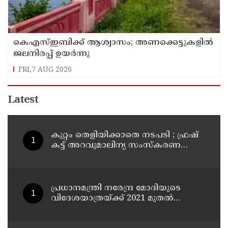
കെഎസ്ഇബിക്ക് ആശ്വാസം; അണക്കെട്ടുകളില്‍
ജലനിരപ്പ് ഉയര്‍ന്നു
FRI,7 AUG 2026
Latest
കുറ്റം തെളിയിക്കാതെ നടപടി ; ഫ്രഷ്
കട്ട് അറവുമാലിന്യ സംസ്‌കരണ
പ്ലാന്റിന് നല്‍കിയ സ്റ്റോപ്പ്
മെമ്മോയില്‍ ഗുരുതര വീഴ്ചയെന്ന്
ഹൈക്കോടതി
പ്രധാനമന്ത്രി നരേന്ദ്ര മോദിയുടെ
വിദേശയാത്രയ്ക്ക് 2021 മുതല്‍
ചെലവായത് 558കോടി രൂപ