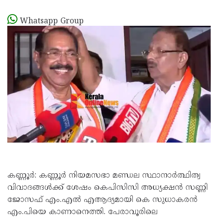
Whatsapp Group
കണ്ണൂർ: കണ്ണൂർ നിയമസഭാ മണ്ഡല സ്ഥാനാർത്ഥിത്വ
വിവാദങ്ങൾക്ക് ശേഷം കെപിസിസി അധ്യക്ഷൻ സണ്ണി
ജോസഫ് എം.എൽ എആദ്യമായി കെ സുധാകരൻ
എം.പിയെ കാണാനെത്തി. പേരാവൂരിലെ