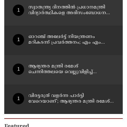
സ്വാതന്ത്ര്യ ദിനത്തില്‍ പ്രധാനമന്ത്രി
വിദ്യാര്‍ത്ഥികളെ അഭിസംബോധന
ചെയ്യണം; ആവശ്യവുമായി അഭിജീത്
ദീപ്കെ
ഓറഞ്ച് അലേര്‍ട്ട് നിയന്ത്രണം
മറികടന്ന് പ്രവര്‍ത്തനം; എം എം
മണിയുടെ സഹോദരന്‍ നടത്തുന്ന
സിപ് ലൈന്‍ പൂട്ടിച്ച് അധികൃതര്‍
ആഭ്യന്തര മന്ത്രി രമേശ്
ചെന്നിത്തലയെ വെല്ലുവിളിച്ച്
അ‍ർജുൻ ആയങ്കി ; വിരട്ടരുത്..
വളർന്ന പാർട്ടി വേറെയാണ് !
വിരട്ടരുത് വളര്‍ന്ന പാര്‍ട്ടി
വേറെയാണ്'; ആഭ്യന്തര മന്ത്രി രമേശ്
ചെന്നിത്തലയെ വെല്ലുവിളിച്ച്
അര്‍ജുന്‍ ആയങ്കി
Featured