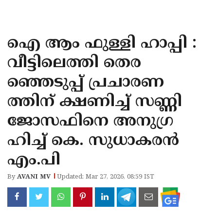
KOZHIKODE
WAYANAD
ഐ ആം ഫുള്ളി ഹാപ്പി :
KANNUR
വീട്ടിലെത്തി തെര
KASARAGOD
ഞ്ഞെടുപ്പ് പ്രചാരണ
ത്തിന് ക്ഷണിച്ച് സണ്ണി
ജോസഫിനെ അനുഗ്ര
ഹിച്ച് കെ. സുധാകരൻ
എം.പി
By
AVANI MV
Updated: Mar 27, 2026, 08:59 IST