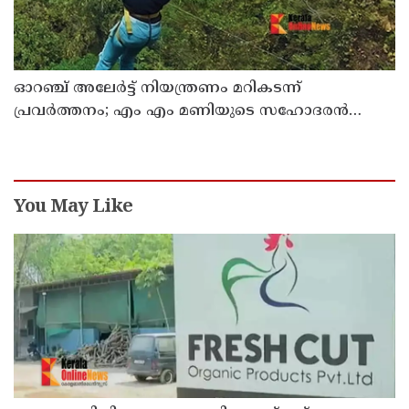
ഓറഞ്ച് അലേര്‍ട്ട് നിയന്ത്രണം മറികടന്ന്
പ്രവര്‍ത്തനം; എം എം മണിയുടെ സഹോദരന്‍
നടത്തുന്ന സിപ് ലൈന്‍ പൂട്ടിച്ച് അധികൃതര്‍
You May Like