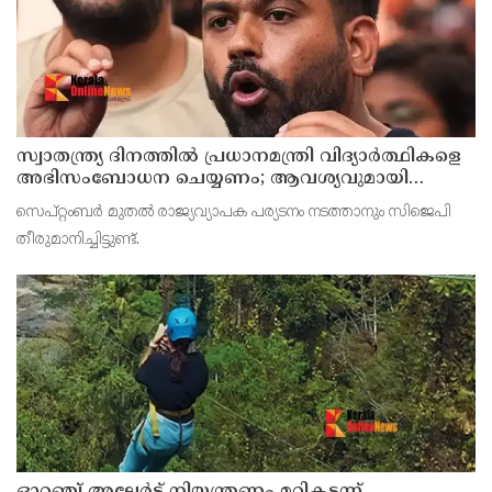
സ്വാതന്ത്ര്യ ദിനത്തില്‍ പ്രധാനമന്ത്രി വിദ്യാര്‍ത്ഥികളെ
അഭിസംബോധന ചെയ്യണം; ആവശ്യവുമായി
അഭിജീത് ദീപ്കെ
സെപ്റ്റംബര്‍ മുതല്‍ രാജ്യവ്യാപക പര്യടനം നടത്താനും സിജെപി
തീരുമാനിച്ചിട്ടുണ്ട്.
ഓറഞ്ച് അലേര്‍ട്ട് നിയന്ത്രണം മറികടന്ന്