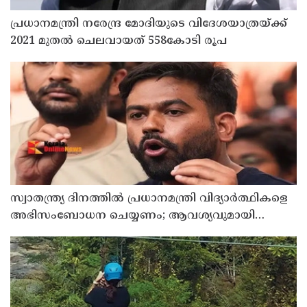
പ്രധാനമന്ത്രി നരേന്ദ്ര മോദിയുടെ വിദേശയാത്രയ്ക്ക്
2021 മുതല്‍ ചെലവായത് 558കോടി രൂപ
സ്വാതന്ത്ര്യ ദിനത്തില്‍ പ്രധാനമന്ത്രി വിദ്യാര്‍ത്ഥികളെ
അഭിസംബോധന ചെയ്യണം; ആവശ്യവുമായി
അഭിജീത് ദീപ്കെ