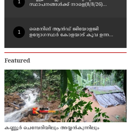
സ്ഥാപനങ്ങള്‍ക്ക് നാളെ(8/8/26)
അവധി പ്രഖ്യാപിച്ചു
മൈനിങ് ആൻഡ്​ ജിയോളജി
ഉദ്യോഗസ്ഥർ കോളയാട് കൂവ ഉന്നതി
സന്ദർശിച്ചു
Featured
കണ്ണൂർ ചെമ്പേരിയിലും അയ്യൻകുന്നിലും