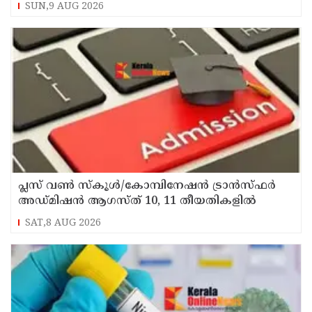
SUN,9 AUG 2026
പ്ലസ് വൺ സ്‌കൂൾ/കോമ്പിനേഷൻ ട്രാൻസ്ഫർ
അഡ്മിഷൻ ആഗസ്ത് 10, 11 തീയതികളിൽ
SAT,8 AUG 2026