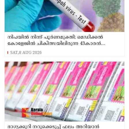
നിപയിൽ നിന്ന് പൂർണമുക്തി; മെഡിക്കൽ
കോളേജിൽ ചികിത്സയിലിരുന്ന 43കാരൻ
വീട്ടിലേക്ക് മടങ്ങി
SAT,8 AUG 2026
ഭാഗ്യക്കുറി നറുക്കെടുപ്പ് ഫലം അറിയാൻ