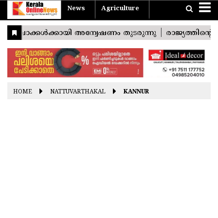
News
Agriculture
Home
Travel
Agriculture
News
Sports
Entertainment
Health
Business
Pravasi
Technology
Lifestyle
Devotional
Photostories
Nattuvarthakal
Vishu
Konspecial
യാത്ര
കാർഷികം
Easter
Good
Ramayana
Onam
Christmas
Friday
Masam
India
THIRUVANANTHAPURAM
World
KOLLAM
Kerala
PATHANAMTHITTA
HOME
NATTUVARTHAKAL
KANNUR
ALAPPUZHA
KOTTAYAM
IDUKKI
ERNAKULAM
THRISSUR
PALAKKAD
MALAPPURAM