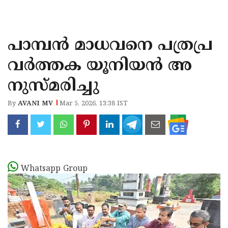
KOZHIKODE
WAYANAD
പാമ്പൻ മാധവനെ പത്രപ്ര
KANNUR
വർത്തക യൂനിയൻ അ
KASARAGOD
നുസ്മരിച്ചു
By
AVANI MV
Mar 5, 2026, 13:38 IST
Whatsapp Group