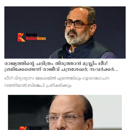
അകത്തേക്ക് കടത്തിവിടൂ എന്ന് സെക്യൂരിറ്റി പറഞ്ഞു. ഇതില്‍
പ്രകോപനമായതോടെയാണ് ക്രൂര മര്‍ദനം ഉണ്ടായത്.
രാജ്യത്തിന്റെ ചരിത്രം തിരുത്താന്‍ മുസ്ലിം ലീഗ്
ശ്രമിക്കേണ്ടെന്ന് രാജീവ് ചന്ദ്രശേഖര്‍; സവര്‍ക്കര്‍
ചോദ്യ വിവാ?ദത്തില്‍ പ്രതികരണം
ലീഗ് വിദ്യാഭ്യാസ മേഖലയില്‍ എന്തെങ്കിലും ഗൂഢാലോചന
നടത്തിയാല്‍ ബിജെപി പ്രതികരിക്കും.