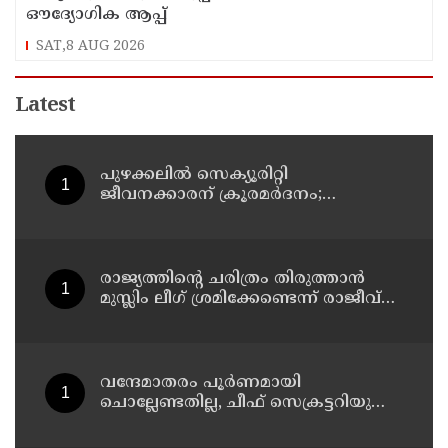
ഔദ്യോഗിക ആപ്പ്
SAT,8 AUG 2026
Latest
പുഴക്കലില്‍ സെക്യൂരിറ്റി
ജീവനക്കാരന് ക്രൂരമര്‍ദനം;
യുവാക്കള്‍ക്കായി അന്വേഷണം
തുടരുന്നു
രാജ്യത്തിന്റെ ചരിത്രം തിരുത്താന്‍
മുസ്ലിം ലീഗ് ശ്രമിക്കേണ്ടെന്ന് രാജീവ്
ചന്ദ്രശേഖര്‍; സവര്‍ക്കര്‍ ചോദ്യ വിവാ?
ദത്തില്‍ പ്രതികരണം
വന്ദേമാതരം പൂര്‍ണമായി
ചൊല്ലേണ്ടതില്ല, ചീഫ് സെക്രട്ടറിയുടെ
സര്‍ക്കുലര്‍ സംബന്ധിച്ച്
മുഖ്യമന്ത്രിയുമായി സംസാരിക്കാമെന്ന്