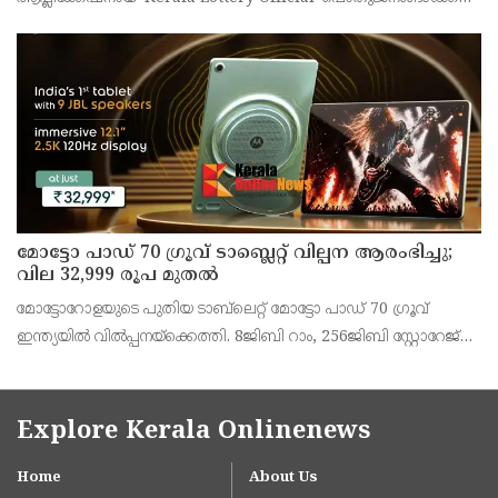
ലഭ്യമാണെന്ന് കേരള സംസ്ഥാന ഭാഗ്യക്കുറി വകുപ്പ് ഡയറക്ടർ
അഞ്ജു കെ എസ് അറിയിച്ചു.
മോട്ടോ പാഡ് 70 ഗ്രൂവ് ടാബ്ലെറ്റ് വില്പന ആരംഭിച്ചു;
വില 32,999 രൂപ മുതൽ
മോട്ടോറോളയുടെ പുതിയ ടാബ്‌ലെറ്റ് മോട്ടോ പാഡ് 70 ഗ്രൂവ്
ഇന്ത്യയിൽ വിൽപ്പനയ്‌ക്കെത്തി. 8ജിബി റാം, 256ജിബി സ്റ്റോറേജ്
പതിപ്പിന് 36,999 രൂപയാണ് ലോഞ്ച് വില. ബാങ്ക് ഓഫറുകൾ
ഉൾപ്പെടെ 32,999 രൂപയാണ് ഫലപ്രദമായ
Explore Kerala Onlinenews
Home
About Us