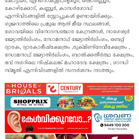
കോട്ടയം, എറണാകുളം,തൃശൂർ, ഷൊർണ്ണൂർ,
കോഴിക്കോട്, കണ്ണൂർ, കാസർഗോഡ്
എന്നിവിടങ്ങളിൽ സ്റ്റോപ്പുകൾ ഉണ്ടായിരിക്കും.
ഗുജറാത്തിലെ പ്രമുഖ ആത് മീയ സ്ഥലങ്ങൾ,
ഗോവയിലെ വിനോദസഞ്ചാര കേന്ദ്രങ്ങൾ, നാഗേശ്വർ
ജ്യോതിർലിംഗം, സോമനാഥ് ജ്യോതിർലിംഗം, ബെറ്റ്
ദ്വാരക, ദ്വാരകാഭീഷ്ക്ഷേത്രം ,രുക്മിണിദേവീക്ഷേത്രം ,
സോമനാഥ് ജ്യോതിർലിംഗം, ബാൽക്കതീർത്ഥ ക്ഷേത്രം,
ഭവ് നഗറിലെ നിഷ്കലങ്ക് മഹാദേവ ക്ഷേത്രം , ഗാന്ധി
സ്മൃതി എന്നിവിടങ്ങളിൽ സന്ദർശനം നടത്തും.