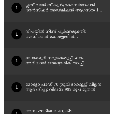
പ്ലസ് വൺ സ്‌കൂൾ/കോമ്പിനേഷൻ
ട്രാൻസ്ഫർ അഡ്മിഷൻ ആഗസ്ത് 10,
11 തീയതികളിൽ
നിപയിൽ നിന്ന് പൂർണമുക്തി;
മെഡിക്കൽ കോളേജിൽ
ചികിത്സയിലിരുന്ന 43കാരൻ
വീട്ടിലേക്ക് മടങ്ങി
ഭാഗ്യക്കുറി നറുക്കെടുപ്പ് ഫലം
അറിയാൻ ഔദ്യോഗിക ആപ്പ്
മോട്ടോ പാഡ് 70 ഗ്രൂവ് ടാബ്ലെറ്റ് വില്പന
ആരംഭിച്ചു; വില 32,999 രൂപ മുതൽ
അസംഘടിത ചെറുകിട