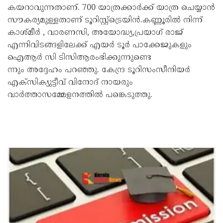
കയറാവുന്നതാണ്. 700 യാത്രക്കാർക്ക് യാത്ര ചെയ്യാൻ
സൗകര്യമുള്ളതാണ് ടൂറിസ്റ്റ്ട്രെയിൻ.കണ്ണൂരിൽ നിന്ന്
കാശ്മീർ , വാരണസി, അയോദ്ധ്യ,പ്രയാഗ് രാജ്
എന്നിവിടങ്ങളിലേക്ക് എയർ ടൂർ പാക്കേജുകളും
ഐആർ സി ടിസിആരംഭിക്കുന്നുണ്ടെ
ന്നും അദ്ദേഹം പറഞ്ഞു. കേന്ദ്ര ടൂറിസംസീനിയർ
എക്സിക്യുട്ടീവ് വിനോദ് നായരും
വാർത്താസമ്മേളനത്തിൽ പങ്കെടുത്തു.