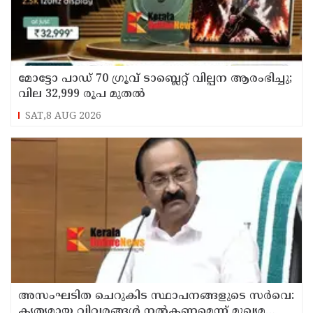
മോട്ടോ പാഡ് 70 ഗ്രൂവ് ടാബ്ലെറ്റ് വില്പന ആരംഭിച്ചു;
വില 32,999 രൂപ മുതൽ
SAT,8 AUG 2026
അസംഘടിത ചെറുകിട സ്ഥാപനങ്ങളുടെ സർവെ:
കൃത്യമായ വിവരങ്ങൾ നൽകണമെന്ന് മുഖ്യമന്ത്രി