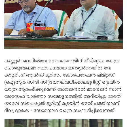
കണ്ണൂർ: റെയിൽവേ മന്ത്രാലയത്തിന് കീഴിലുള്ള കേന്ദ്ര
പൊതുമേഖലാ സ്ഥാപനമായ ഇന്ത്യൻറെയിൽ വേ
കാറ്ററിംഗ് ആൻഡ് ടൂറിസം കോർപറേഷൻ ലിമിറ്റഡ്
(ഐആർ സി ടി സി )വേനലവധിക്കാലടൂറിസ്റ്റ് ട്രെയിൻ
യാത്ര ആരംഭിക്കുമെന്ന് ജോ:ജനറൽ മാനേജർ സാൻ
ജോസഫ് വാർത്താ സമ്മേളനത്തിൽ അറിയിച്ചു. ഭാരത്
ഗൗരവ് സ്പെഷ്യൽ ടൂറിസ്റ്റ് ട്രെയിൻ മെയ് പത്തിനാണ്
ദിവ്യ ദ്വാരക - സോമനാഥ് യാത്ര സംഘടിപ്പിക്കുന്നത്.