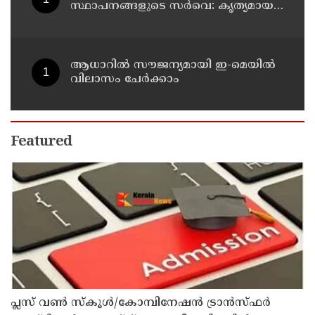
സ്ഥാപനങ്ങളുടെ സർവെ: കൃത്യമായ
വിവരങ്ങൾ നൽകണമെന്ന് മുഖ്യമന്ത്രി
വി ഡി സതീശൻ
ആധാറിൽ സൗജന്യമായി ഇ-മെയിൽ
വിലാസം ചേർക്കാം
Featured
പ്ലസ് വൺ സ്‌കൂൾ/കോമ്പിനേഷൻ ട്രാൻസ്ഫർ