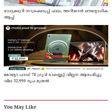
ഭാഗ്യക്കുറി നറുക്കെടുപ്പ് ഫലം അറിയാൻ ഔദ്യോഗിക
ആപ്പ്
മോട്ടോ പാഡ് 70 ഗ്രൂവ് ടാബ്ലെറ്റ് വില്പന ആരംഭിച്ചു;
വില 32,999 രൂപ മുതൽ
You May Like