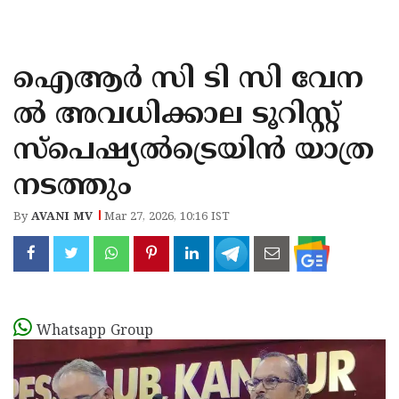
KOZHIKODE
WAYANAD
ഐആർ സി ടി സി വേന
KANNUR
ൽ അവധിക്കാല ടൂറിസ്റ്റ്
KASARAGOD
സ്പെഷ്യൽട്രെയിൻ യാത്ര
നടത്തും
By
AVANI MV
Mar 27, 2026, 10:16 IST
Whatsapp Group