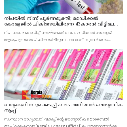
നിപയിൽ നിന്ന് പൂർണമുക്തി; മെഡിക്കൽ
കോളേജിൽ ചികിത്സയിലിരുന്ന 43കാരൻ വീട്ടിലേക്ക്
മടങ്ങി
നിപ രോഗം ബാധിച്ച് കോഴിക്കോട് ഗവ. മെഡിക്കൽ കോളേജ്
ആശുപത്രിയിൽ ചികിത്സയിലിരുന്ന ഫറോക്ക് സ്വദേശിയായ
43കാരനെ ഡിസ്ചാർജ് ചെയ്തു.
ഭാഗ്യക്കുറി നറുക്കെടുപ്പ് ഫലം അറിയാൻ ഔദ്യോഗിക
ആപ്പ്
സംസ്ഥാന ഭാഗ്യക്കുറി വകുപ്പിന്റെ ഔദ്യോഗിക മൊബൈൽ
ആപ്ലിക്കേഷനായ 'Kerala Lottery Official' പൊതുജനങ്ങൾക്ക്