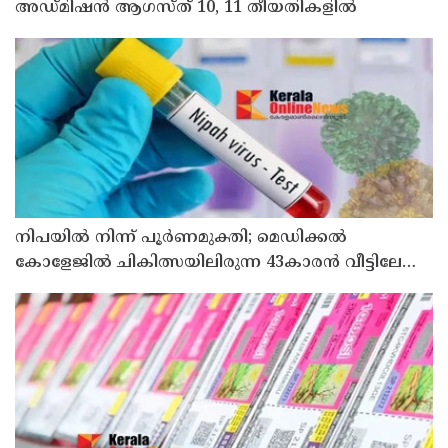
അഡ്മിഷൻ ആഗസ്ത് 10, 11 തീയതികളിൽ
നിപയിൽ നിന്ന് പൂർണമുക്തി; മെഡിക്കൽ
കോളേജിൽ ചികിത്സയിലിരുന്ന 43കാരൻ വീട്ടിലേക്ക്
മടങ്ങി