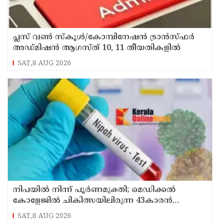
പ്ലസ് വൺ സ്‌കൂൾ/കോമ്പിനേഷൻ ട്രാൻസ്ഫർ
അഡ്മിഷൻ ആഗസ്ത് 10, 11 തീയതികളിൽ
SAT,8 AUG 2026
നിപയിൽ നിന്ന് പൂർണമുക്തി; മെഡിക്കൽ
കോളേജിൽ ചികിത്സയിലിരുന്ന 43കാരൻ
വീട്ടിലേക്ക് മടങ്ങി
SAT,8 AUG 2026