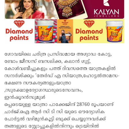
ഗോവയിലെ ചരിത്ര പ്രസിദ്ധമായ അഗ്വാഡ കോട്ട,
ബോം ജീസസ് ബസലിക്ക, കലാൻ ഗുട്ട്,
കോൾവബീച്ചുകളും പത്ത് ദിവസത്തെ യാത്രകളിൽ
സന്ദർശിക്കും 'തേർഡ് എ സിയാത്ര,ഹോട്ടൽതാമസ-
ഭക്ഷണ സൗകര്യങ്ങളുംയാത്രാ
,സുരക്ഷാഉദ്യോഗസ്ഥരുടെസേവനം,
ഇൻഷൂറൻസുമുൾ
പ്പെടെയുള്ള യാത്രാ പാക്കേജിന് 28760 രൂപയാണ്
ചാർജ്.ഐ ആർ സി ടി സി യുടെ ഔദ്യോഗിക
പോർട്ടൽ വഴിമുൻകൂട്ടി ബുക്ക് ചെയ്യുന്നവർക്ക്
തങ്ങളുടെ സ്റ്റോപ്പുകളിൽനിന്നും ട്രെയിനിൽ