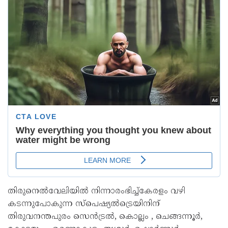
തിരുനെൽവേലിയിൽ നിന്നാരംഭിച്ച്കേരളം വഴി
കടന്നുപോകുന്ന സ്പെഷ്യൽട്രെയിനിന്
തിരുവനന്തപുരം സെൻട്രൽ, കൊല്ലം , ചെങ്ങന്നൂർ,