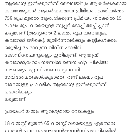
ആരോഗ്യ ഇൻഷുറൻസ് മേഖലയിലും ആകർഷകമായ
കവറേജുകൾ,ആകർഷകമായ പ്രീമിയം . പ്രതിവർഷം
756 രൂപ മുതൽ ആരംഭിക്കുന്ന പ്രീമിയം നിരക്കിൽ 15
ലക്ഷം രൂപ വരെയുള്ള സൂപ്പർ ടോപ്പ് അപ്പ് പ്ലാൻ
ലഭ്യമാണ് (ആദ്യത്തെ 2 ലക്ഷം രൂപ വരെയുള്ള
കവറേജ് ഒഴികെ). മുതിർന്നവർക്കും കുട്ടികൾക്കും
ഒരുമിച്ച് ചേരാവുന്ന വിവിധ ഫാമിലി
കോമ്പിനേഷനുകളും ഇതിലുണ്ട്. ആയുഷ്
കവറേജ്,ഹോം നഴ്സിങ് ബെനിഫിറ്റ് ചികിത്സ
സൗകര്യം എന്നിങ്ങനെ ഒട്ടനവധി
സവിശേഷതകൾ.കൂടാതെ രണ്ട് ലക്ഷം രൂപ
വരെയുള്ള പ്രാഥമിക ആരോഗ്യ ഇൻഷുറൻസ്
പദ്ധതികളും
ലഭ്യമാണ്.
പ്രായപരിധിയും ആവശ്യമായ രേഖകളും
18 വയസ്സ് മുതൽ 65 വയസ്സ് വരെയുള്ള ഏതൊരു
ഇന്ത്യൻ പൗരനും ഈ ഇൻഷുറൻസ് പദ്ധതികളിൽ