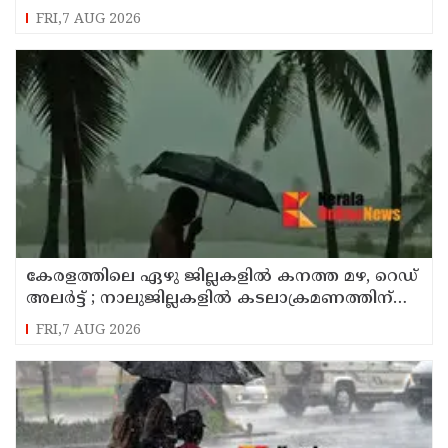
റ​ക്കി എ​ക്​​സൈ​സ്​ വ​കു​പ്പ്​
FRI,7 AUG 2026
കേരളത്തിലെ ഏഴു ജില്ലകളിൽ കനത്ത മഴ, റെഡ്
അലർട്ട് ; നാലുജില്ലകളിൽ കടലാക്രമണത്തിന്
സാധ്യത
FRI,7 AUG 2026