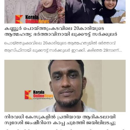
കണ്ണൂർ പൊയ്ത്തുംകടവിലെ 20കാരിയുടെ
ആത്മഹത്യ; ഭർത്താവിനായി ലുക്കൗട്ട് സർക്കുലർ
പൊയ്ത്തുംകടവിലെ 20കാരിയുടെ ആത്മഹത്യയിൽ ഭർത്താവ്
ആസിഫിനായി ലുക്കൗട്ട് സർക്കുലർ ഇറക്കി. കഴിഞ്ഞ 28നാണ്
ഫാത്തിമത്ത് റിസ ജീവനൊടുക്കിയത്. ആസിഫ് ദുബായിലേക്ക്
കടന്നതായാണ് സംശയം.
നിരവധി കേസുകളിൽ പ്രതിയായ ആദികടലായി
സ്വദേശി ജംഷീറിനെ കാപ്പ ചുമത്തി ജയിലിലടച്ചു