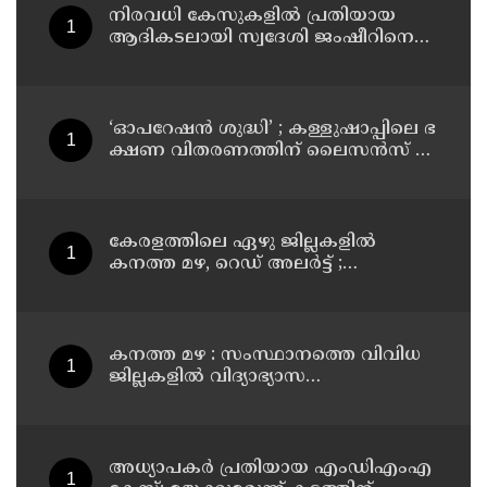
നിരവധി കേസുകളിൽ പ്രതിയായ
ആദികടലായി സ്വദേശി ജംഷീറിനെ
കാപ്പ ചുമത്തി ജയിലിലടച്ചു
‘ഓ​പ​റേ​ഷ​ൻ ശു​ദ്ധി’ ; ക​ള്ളു​ഷാ​പ്പി​ലെ ഭ​
ക്ഷ​ണ വി​ത​ര​ണ​ത്തി​ന് ലൈ​സ​ൻ​സ് നി​
ർ​ബ​ന്ധ​മാ​ക്കി ഉ​ത്ത​ര​വി​റ​ക്കി എ​ക്​​
സൈ​സ്​ വ​കു​പ്പ്​
കേരളത്തിലെ ഏഴു ജില്ലകളിൽ
കനത്ത മഴ, റെഡ് അലർട്ട് ;
നാലുജില്ലകളിൽ കടലാക്രമണത്തിന്
സാധ്യത
കനത്ത മഴ : സംസ്ഥാനത്തെ വിവിധ
ജില്ലകളിൽ വിദ്യാഭ്യാസ
സ്ഥാപനങ്ങൾക്ക് അവധി
അധ്യാപകര്‍ പ്രതിയായ എംഡിഎംഎ