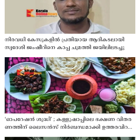
നിരവധി കേസുകളിൽ പ്രതിയായ ആദികടലായി
സ്വദേശി ജംഷീറിനെ കാപ്പ ചുമത്തി ജയിലിലടച്ചു
‘ഓ​പ​റേ​ഷ​ൻ ശു​ദ്ധി’ ; ക​ള്ളു​ഷാ​പ്പി​ലെ ഭ​ക്ഷ​ണ വി​ത​ര​
ണ​ത്തി​ന് ലൈ​സ​ൻ​സ് നി​ർ​ബ​ന്ധ​മാ​ക്കി ഉ​ത്ത​ര​വി​റ​
ക്കി എ​ക്​​സൈ​സ്​ വ​കു​പ്പ്​