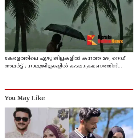
കേരളത്തിലെ ഏഴു ജില്ലകളിൽ കനത്ത മഴ, റെഡ്
അലർട്ട് ; നാലുജില്ലകളിൽ കടലാക്രമണത്തിന്
സാധ്യത
You May Like