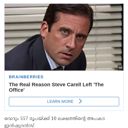
വെറും 557 രൂപയ്ക്ക് 10 ലക്ഷത്തിന്റെ അപകട
ഇൻഷുറൻസ്