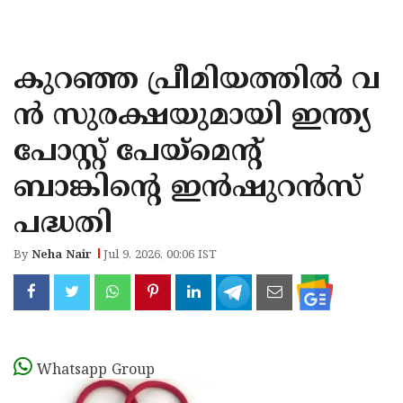
KOZHIKODE
WAYANAD
കുറഞ്ഞ പ്രീമിയത്തിൽ വ
KANNUR
ൻ സുരക്ഷയുമായി ഇന്ത്യ
KASARAGOD
പോസ്റ്റ് പേയ്മെൻ്റ്
ബാങ്കിൻ്റെ ഇൻഷുറൻസ്
പദ്ധതി
By
Neha Nair
Jul 9, 2026, 00:06 IST
Whatsapp Group