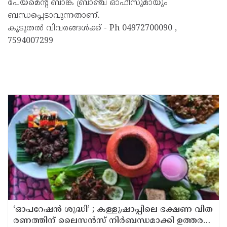
പേയ്മെൻ്റ് ബാങ്ക് ബ്രാഞ്ച് ഓഫീസുമായും
ബന്ധപ്പെടാവുന്നതാണ്.
കൂടുതൽ വിവരങ്ങൾക്ക് - Ph 04972700090 ,
7594007299
‘ഓ​പ​റേ​ഷ​ൻ ശു​ദ്ധി’ ; ക​ള്ളു​ഷാ​പ്പി​ലെ ഭ​ക്ഷ​ണ വി​ത​
ര​ണ​ത്തി​ന് ലൈ​സ​ൻ​സ് നി​ർ​ബ​ന്ധ​മാ​ക്കി ഉ​ത്ത​ര​വി​