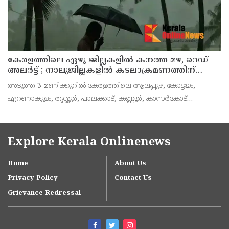
കേരളത്തിലെ ഏഴു ജില്ലകളിൽ കനത്ത മഴ, റെഡ്
അലർട്ട് ; നാലുജില്ലകളിൽ കടലാക്രമണത്തിന്
സാധ്യത
അടുത്ത 3 മണിക്കൂറിൽ കേരളത്തിലെ ആലപ്പുഴ, കോട്ടയം,
എറണാകുളം, തൃശ്ശൂർ, പാലക്കാട്, കണ്ണൂർ, കാസർകോട്
ജില്ലകളിൽ കേന്ദ്ര കാലാവസ്ഥാ വകുപ്പ് റെഡ് അലർട്ട് പ്രഖ്യാപിച്ചു.
ശക്തമായ മഴയ്ക്കും മണിക്കൂറിൽ 50 കി.മീ വ
Explore Kerala Onlinenews
Home
About Us
Privacy Policy
Contact Us
Grievance Redressal