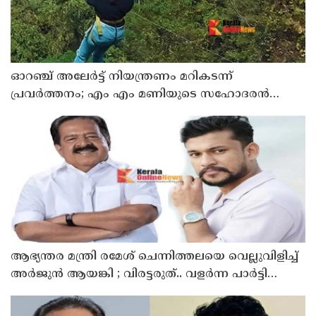
ഓറഞ്ച് അലേര്‍ട്ട് നിയന്ത്രണം മറികടന്ന്
പ്രവര്‍ത്തനം; എം എം മണിയുടെ സഹോദരന്‍
നടത്തുന്ന സിപ് ലൈന്‍ പൂട്ടിച്ച് അധികൃതര്‍
ആഭ്യന്തര മന്ത്രി രമേശ് ചെന്നിത്തലയെ വെല്ലുവിളിച്ച്
അ‍ർജുൻ ആയങ്കി ; വിരട്ടരുത്.. വളർന്ന പാർട്ടി
വേറെയാണ് !