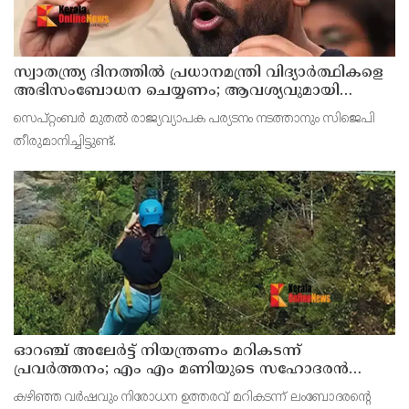
സ്വാതന്ത്ര്യ ദിനത്തില്‍ പ്രധാനമന്ത്രി വിദ്യാര്‍ത്ഥികളെ
അഭിസംബോധന ചെയ്യണം; ആവശ്യവുമായി
അഭിജീത് ദീപ്കെ
സെപ്റ്റംബര്‍ മുതല്‍ രാജ്യവ്യാപക പര്യടനം നടത്താനും സിജെപി
തീരുമാനിച്ചിട്ടുണ്ട്.
ഓറഞ്ച് അലേര്‍ട്ട് നിയന്ത്രണം മറികടന്ന്
പ്രവര്‍ത്തനം; എം എം മണിയുടെ സഹോദരന്‍
നടത്തുന്ന സിപ് ലൈന്‍ പൂട്ടിച്ച് അധികൃതര്‍
കഴിഞ്ഞ വര്‍ഷവും നിരോധന ഉത്തരവ് മറികടന്ന് ലംബോദരന്റെ