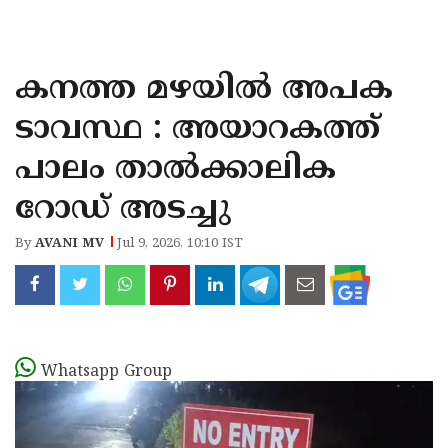
KOZHIKODE
WAYANAD
കനത്ത മഴയിൽ അപക
KANNUR
ടാവസ്ഥ : അയാറകത്ത്
KASARAGOD
പാലം താൽക്കാലിക
റോഡ് അടച്ചു
By
AVANI MV
Jul 9, 2026, 10:10 IST
Whatsapp Group