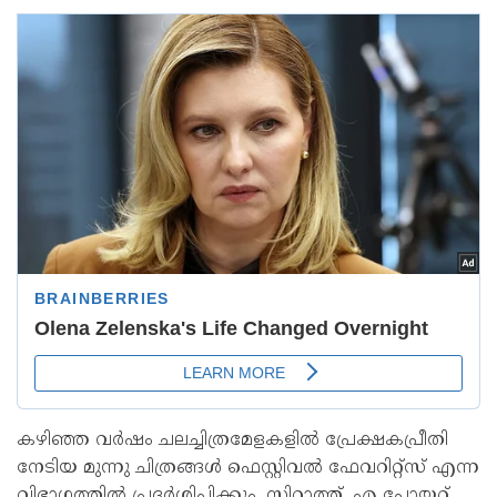
കഴിഞ്ഞ വര്‍ഷം ചലച്ചിത്രമേളകളില്‍ പ്രേക്ഷകപ്രീതി
നേടിയ മുന്നു ചിത്രങ്ങള്‍ ഫെസ്റ്റിവല്‍ ഫേവറിറ്റ്‌സ് എന്ന
വിഭാഗത്തില്‍ പ്രദര്‍ശിപ്പിക്കും. സിറാത്ത്, എ പോയറ്റ്,