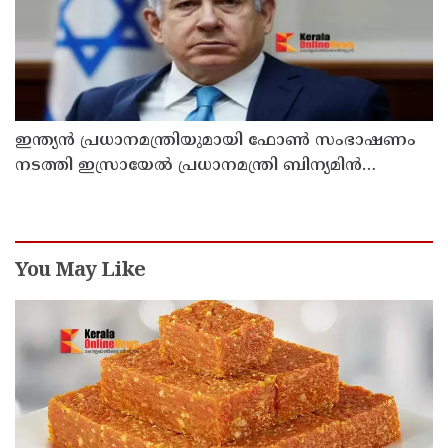
ഇന്ത്യൻ പ്രധാനമന്ത്രിയുമായി ഫോൺ സംഭാഷണം
നടത്തി ഇസ്രായേൽ പ്രധാനമന്ത്രി ബിന‍്യമിൻ
നെതന്യാഹു
You May Like