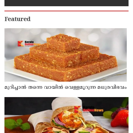
Featured
മുറിച്ചാൽ തന്നെ വായിൽ വെള്ളമൂറുന്ന മധുരവിഭവം