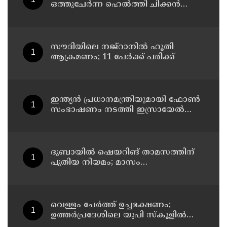
ഒത്തുചേർന്ന ഹെൽത്തി ചിക്കൻ
ചപ്പാത്തി റോൾ റെസിപ്പി
സൗദിയിലെ നജ്റാനില്‍ ഹൂതി
ആക്രമണം; 11 പേര്‍ക്ക് പരിക്ക്
ഇന്ത്യൻ പ്രധാനമന്ത്രിയുമായി ഫോൺ
സംഭാഷണം നടത്തി ഇസ്രായേൽ
പ്രധാനമന്ത്രി ബിന‍്യമിൻ നെതന്യാഹു
ദുബായില്‍ ഷെയറിങ് താമസത്തിന്
പുതിയ നിയമം; മാസം
അവസാനത്തോടെ പ്രാബല്യത്തില്‍
വെള്ളം ചേര്‍ത്ത് ഉച്ചഭക്ഷണം;
ഉത്തര്‍പ്രദേശിലെ യുപി സ്‌കൂളില്‍
പ്രധാനാധ്യാപകന് സസ്‌പെന്‍ഷന്‍