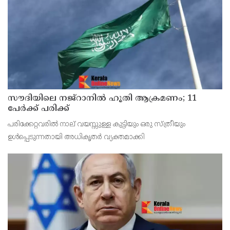
1 കപ്പ്‌ മയോന്നൈസ് – ആവശ്യത്തി
സൗദിയിലെ നജ്റാനില്‍ ഹൂതി ആക്രമണം; 11
പേര്‍ക്ക് പരിക്ക്
പരിക്കേറ്റവരില്‍ നാല് വയസ്സുള്ള കുട്ടിയും ഒരു സ്ത്രീയും
ഉള്‍പ്പെടുന്നതായി അധികൃതര്‍ വ്യക്തമാക്കി