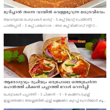
മുറിച്ചാൽ തന്നെ വായിൽ വെള്ളമൂറുന്ന മധുരവിഭവം
ആവശ്യമായ ചേരുവകൾ കാരറ്റ് – 3 കപ്പ് (ഗ്രേറ്റ് ചെയ്തത്)
പാൽപ്പൊടി – 1 കപ്പ് പഞ്ചസാര – അര കപ്പ് മിക്സഡ് നട്ട്സ്
(ബദാം, കശുവണ്ടി, പിസ്ത) – കാൽ കപ്പ് ഏലക്കാപ്പൊടി – കാൽ
ടീസ്പൂൺ നെയ് – 3 ടേബിൾസ്പൂൺ + അര ടീ
ആരോഗ്യവും രുചിയും ഒരുപോലെ ഒത്തുചേർന്ന
ഹെൽത്തി ചിക്കൻ ചപ്പാത്തി റോൾ റെസിപ്പി
ചേരുവകൾ ചപ്പാത്തി – 5 ചിക്കൻ – 5 – 6 കഷ്ണം (എല്ല്
ഇല്ലാത്തതോ അല്ലെങ്ങിൽ എല്ല് കളജതോ കുറച്ച് ഗ്രെവിയോട് കൂടി
ചിക്കൻ കറിയിൽ നിന്നും എടുക്കുക) മുട്ട – 2 റെസ്ക് പൊടിച്ചത് –