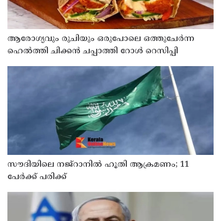
ആരോഗ്യവും രുചിയും ഒരുപോലെ ഒത്തുചേർന്ന
ഹെൽത്തി ചിക്കൻ ചപ്പാത്തി റോൾ റെസിപ്പി
സൗദിയിലെ നജ്റാനില്‍ ഹൂതി ആക്രമണം; 11
പേര്‍ക്ക് പരിക്ക്