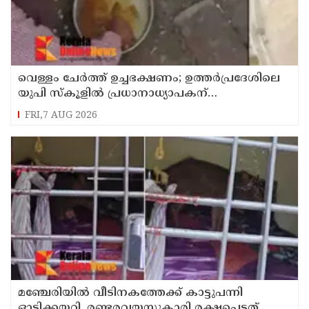
വെള്ളം ചേര്‍ത്ത് ഉച്ചഭക്ഷണം; ഉത്തര്‍പ്രദേശിലെ
യുപി സ്‌കൂളില്‍ പ്രധാനാധ്യാപകന്
സസ്‌പെന്‍ഷന്‍
FRI,7 AUG 2026
മഞ്ചേരിയിൽ വീടിനകത്തേക്ക് കാട്ടുപന്നി
ഓടിക്കയറി, രണ്ടരവയസ്സുകാരി രക്ഷപ്പെട്ടത്