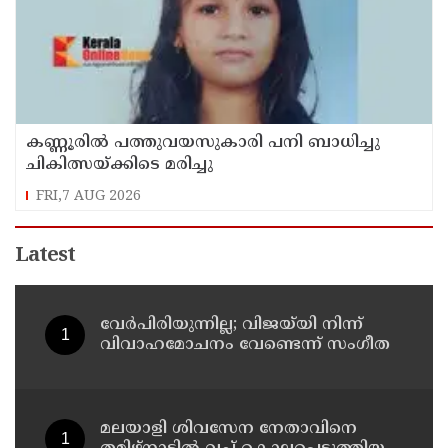
കണ്ണൂരിൽ പത്തുവയസുകാരി പനി ബാധിച്ചു
ചികിത്സയ്ക്കിടെ മരിച്ചു
FRI,7 AUG 2026
Latest
വേർപിരിയുന്നില്ല; വിജയ്‍യി നിന്ന്
വിവാഹമോചനം വേണ്ടെന്ന് സംഗീത
മലയാളി ശിവസേന നേതാവിനെ