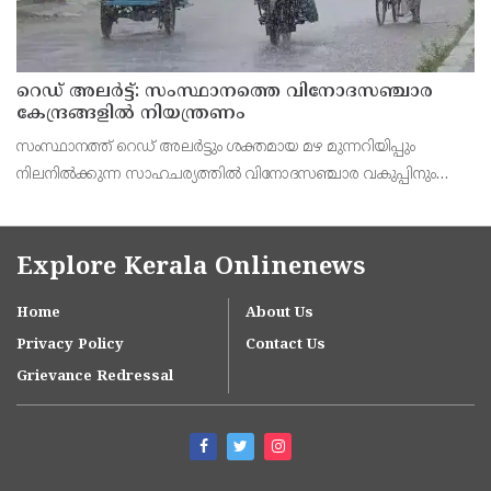
റെഡ് അലർട്ട്: സംസ്ഥാനത്തെ വിനോദസഞ്ചാര
കേന്ദ്രങ്ങളിൽ നിയന്ത്രണം
സംസ്ഥാനത്ത് റെഡ് അലർട്ടും ശക്തമായ മഴ മുന്നറിയിപ്പും
നിലനിൽക്കുന്ന സാഹചര്യത്തിൽ വിനോദസഞ്ചാര വകുപ്പിനും
ജില്ലാ ടൂറിസം പ്രമോഷൻ കൗൺസിലുകൾക്കും (DTPC) പ്രത്യേക
ജാഗ്രതാ നിർദേശം സംസ്ഥാന ദുരന്ത നിവാരണ അതോറിറ
Explore Kerala Onlinenews
Home
About Us
Privacy Policy
Contact Us
Grievance Redressal