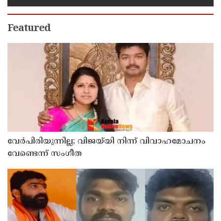
നടത്താനാകില്ലെന്ന് ഹൈക്കോടതി
Featured
വേർപിരിയുന്നില്ല; വിജയ്‍യി നിന്ന് വിവാഹമോചനം
വേണ്ടെന്ന് സംഗീത