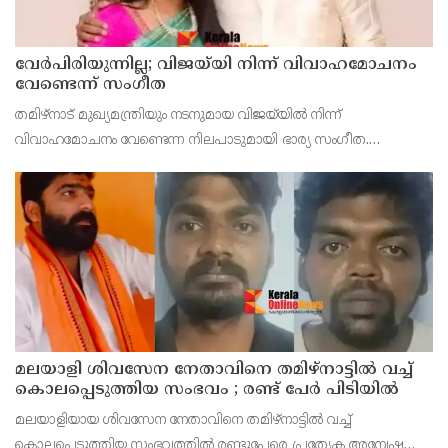
വേർപിരിയുന്നില്ല; വിജയ്‍യി നിന്ന് വിവാഹമോചനം
വേണ്ടെന്ന് സംഗീത
തമിഴ്നാട് മുഖ്യമന്ത്രിയും നടനുമായ വിജയ്‍യിൽ നിന്ന്
വിവാഹമോചനം വേണ്ടെന്ന നിലപാടുമായി ഭാര്യ സംഗീത.
വിജയ്‍യിൽ നിന്ന് വിവാഹമോചനം ആവശ്യപ്പെട്ടുള്ള ഹർജി
പിൻവലിക്കാനുള്ള തീരുമാനം സംഗീത ചെങ്കൽപ്പെട്ട് കുടുംബ
മലയാളി ശിവസേന നേതാവിനെ തമിഴ്നാട്ടിൽ വച്ച്
കൊലപ്പെടുത്തിയ സംഭവം ; രണ്ട് പേർ പിടിയിൽ
മലയാളിയായ ശിവസേന നേതാവിനെ തമിഴ്നാട്ടിൽ വച്ച്
കൊലപ്പെടുത്തിയ സംഭവത്തിൽ രണ്ടുപേരെ പ്രത്യേക അന്വേഷണ