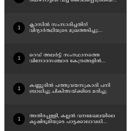
തമിഴ്നാട്ടിൽ വച്ച് കൊലപ്പെടുത്തിയ
സംഭവം ; രണ്ട് പേർ പിടിയിൽ
ക്ലാസിൽ സംസാരിച്ചതിന്
വിദ്യാര്‍ത്ഥിയുടെ മുഖത്തടിച്ചു;
അധ്യാപകന് സസ്പെൻഷൻ
റെഡ് അലർട്ട്: സംസ്ഥാനത്തെ
വിനോദസഞ്ചാര കേന്ദ്രങ്ങളിൽ
നിയന്ത്രണം
കണ്ണൂരിൽ പത്തുവയസുകാരി പനി
ബാധിച്ചു ചികിത്സയ്ക്കിടെ മരിച്ചു
അതിരപ്പള്ളി, കല്ലൽ വനമേഖലയിലെ
കൃഷിഭൂമിയുടെ പാട്ടക്കാലാവധി
അവസാനിച്ചു ; ഇനി കൃഷി