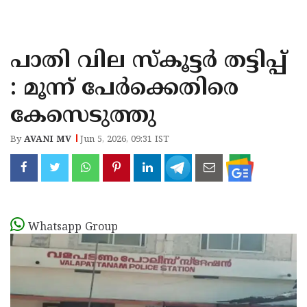
KOZHIKODE
WAYANAD
പാതി വില സ്കൂട്ടർ തട്ടിപ്പ്
KANNUR
: മൂന്ന് പേർക്കെതിരെ
KASARAGOD
കേസെടുത്തു
By
AVANI MV
Jun 5, 2026, 09:31 IST
Whatsapp Group