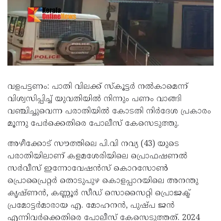
വളപട്ടണം: പാതി വിലക്ക് സ്‌കൂട്ടർ നൽകാമെന്ന്
വിശ്വസിപ്പിച്ച് യുവതിയിൽ നിന്നും പണം വാങ്ങി
വഞ്ചിച്ചുവെന്ന പരാതിയിൽ കോടതി നിർദേശ പ്രകാരം
മൂന്നു പേർക്കെതിരെ പോലീസ് കേസെടുത്തു.
അഴീക്കോട് സൗത്തിലെ പി.വി നവ്യ (43) യുടെ
പരാതിയിലാണ് കളമശേരിയിലെ പ്രൊഫഷണൽ
സർവീസ് ഇന്നോവേഷൻസ് കൊറസോൺ
പ്രൊപ്രൈറ്റർ തൊടുപുഴ കൊളപ്പാറയിലെ അനന്തു
കൃഷ്ണൻ, കണ്ണൂർ സീഡ് സൊസൈറ്റി പ്രൊജക്ട്
പ്രമോട്ടർമാരായ എ. മോഹനൻ, പുഷ്പ ജൻ
എന്നിവർക്കെതിരെ പോലീസ് കേസെടുത്തത്. 2024