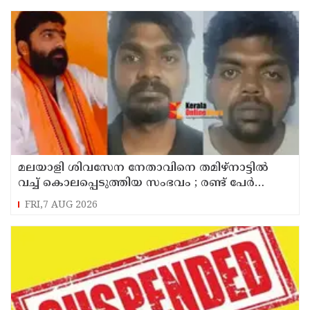
മലയാളി ശിവസേന നേതാവിനെ തമിഴ്നാട്ടിൽ
വച്ച് കൊലപ്പെടുത്തിയ സംഭവം ; രണ്ട് പേർ
പിടിയിൽ
FRI,7 AUG 2026