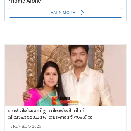
വേർപിരിയുന്നില്ല; വിജയ്‍യി നിന്ന്
വിവാഹമോചനം വേണ്ടെന്ന് സംഗീത
FRI,7 AUG 2026