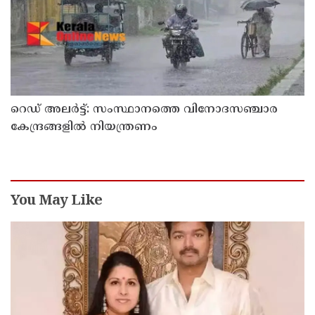
റെഡ് അലർട്ട്: സംസ്ഥാനത്തെ വിനോദസഞ്ചാര
കേന്ദ്രങ്ങളിൽ നിയന്ത്രണം
You May Like