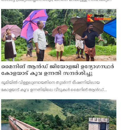
ഉള്ളതിനാലും, ജില്ലയിലെ പ്രൊഫഷണൽ കോളേജ് ഉൾപ്പടെ
എല്ലാ വിദ്യാഭ്യാസ സ്ഥാപനങ്ങൾക്കും നാളെ (08/08
മൈനിങ് ആൻഡ്​ ജിയോളജി ഉദ്യോഗസ്ഥർ
കോളയാട് കൂവ ഉന്നതി സന്ദർശിച്ചു
ഭൂമിയിൽ വിള്ളലുണ്ടായതിനെ തുടർന്ന് ഭീഷണിയിലായ
കോളയാട് കൂവ ഉന്നതിയിലെ വീടുകൾ മൈനിങ് ആൻഡ്
ജിയോളജി ഉദ്യോഗസ്ഥർ സന്ദർശിച്ചു. ഉന്നതിയിലെ
കുടുംബാംഗങ്ങളെ മാറ്റിപ്പാർപ്പിക്കുന്നതിന് അടിയന്തര നടപടി
സ്വീകരിക്കണമ