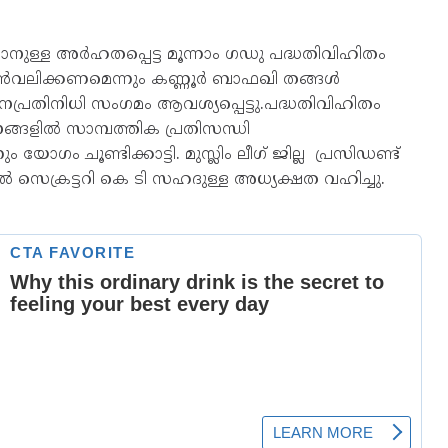
നുള്ള അർഹതപ്പെട്ട മൂന്നാം ഗഡു പദ്ധതിവിഹിതം
ിൻവലിക്കണമെന്നും കണ്ണൂർ ബാഫഖി തങ്ങൾ
ജനപ്രതിനിധി സംഗമം ആവശ്യപ്പെട്ടു.പദ്ധതിവിഹിതം
ളിൽ സാമ്പത്തിക പ്രതിസന്ധി
ം ചൂണ്ടിക്കാട്ടി. മുസ്ലിം ലീഗ് ജില്ല പ്രസിഡണ്ട്
െക്രട്ടറി കെ ടി സഹദുള്ള അധ്യക്ഷത വഹിച്ചു.