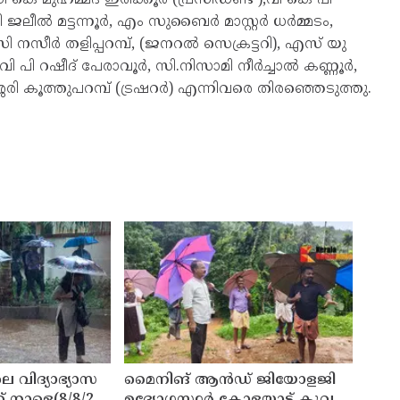
 ജലീൽ മട്ടന്നൂർ, എം സുബൈർ മാസ്റ്റർ ധർമ്മടം,
സി നസീർ തളിപ്പറമ്പ്, (ജനറൽ സെക്രട്ടറി), എസ് യു
ി പി റഷീദ് പേരാവൂർ, സി.നിസാമി നീർച്ചാൽ കണ്ണൂർ,
ലശ്ശേരി കൂത്തുപറമ്പ് (ട്രഷറർ) എന്നിവരെ തിരഞ്ഞെടുത്തു.
െ വിദ്യാഭ്യാസ
മൈനിങ് ആൻഡ്​ ജിയോളജി