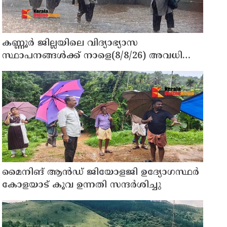
കണ്ണൂർ ജില്ലയിലെ വിദ്യാഭ്യാസ
സ്ഥാപനങ്ങള്‍ക്ക് നാളെ(8/8/26) അവധി
പ്രഖ്യാപിച്ചു
മൈനിങ് ആൻഡ്​ ജിയോളജി ഉദ്യോഗസ്ഥർ
കോളയാട് കൂവ ഉന്നതി സന്ദർശിച്ചു