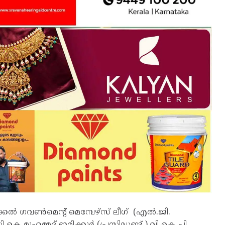
കൽ ഗവൺമെന്റ് മെമ്പേഴ്സ് ലീഗ് (എൽ.ജി.
 കെ മുഹമ്മദ് ഇരിക്കൂർ (പ്രസിഡണ്ട് ),വി കെ പി