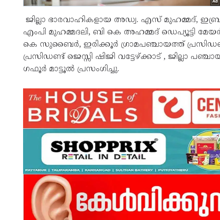
ജില്ലാ ഭാരവാഹികളായ അഡ്വ. എസ് മുഹമ്മദ്, ഇബ്രാഹ
എംപി മുഹമ്മദലി, ബി കെ അഹമ്മദ് ഡെപ്യൂട്ടി മേ
കെ സുബൈർ, ഇരിക്കൂർ ഗ്രാമപഞ്ചായത്ത് പ്രസിഡണ്ട് 
പ്രസിഡണ്ട് ജെസ്സി ഷിജി വട്ടേഴ്ക്കാട് , ജില്ലാ പഞ്
ഗഫൂർ മാട്ടൂൽ പ്രസംഗിച്ചു.