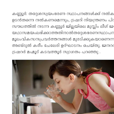
കണ്ണൂർ: തദ്ദേശസ്വയംഭരണ സ്ഥാപനങ്ങൾക്ക് നൽകാ
ഉടൻതന്നെ നൽകണമെന്നും, ട്രഷറി നിയന്ത്രണം പ
സൗധത്തിൽ നടന്ന കണ്ണൂർ ജില്ലയിലെ മുസ്ലിം ലീഗ് 
യഥാസമയംലഭിക്കാത്തതിനാൽതദ്ദേശഭരണസ്ഥാപനങ്ങ
മൂലംവികസനപ്രവർത്തനങ്ങൾ മുരടിക്കുകയാണെന്നും യോഗ
അബ്ദുൽ കരീം ചേലേരി ഉദ്ഘാടനം ചെയ്തു. ജനറൽ സ
ട്രഷറർ മഹ്മൂദ് കടവത്തൂർ സ്വാഗതം പറഞ്ഞു .