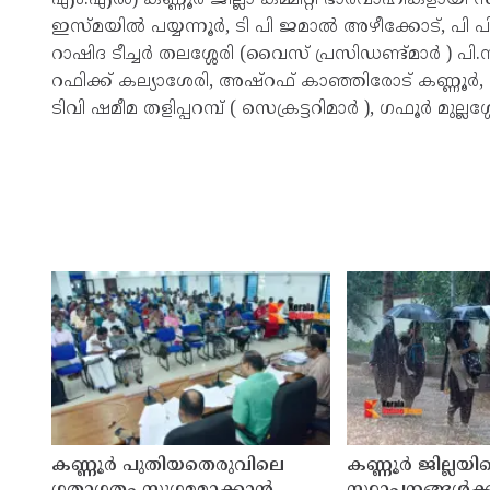
ഇസ്മയിൽ പയ്യന്നൂർ, ടി പി ജമാൽ അഴീക്കോട്, പി പി
റാഷിദ ടീച്ചർ തലശ്ശേരി (വൈസ് പ്രസിഡണ്ട്മാർ ) പി.
റഫിക്ക് കല്യാശേരി, അഷ്റഫ് കാഞ്ഞിരോട് കണ്ണൂർ, വ
ടിവി ഷമീമ തളിപ്പറമ്പ് ( സെക്രട്ടറിമാർ ), ഗഫൂർ മുല്
കണ്ണൂർ പുതിയതെരുവിലെ
കണ്ണൂർ ജില്ലയില