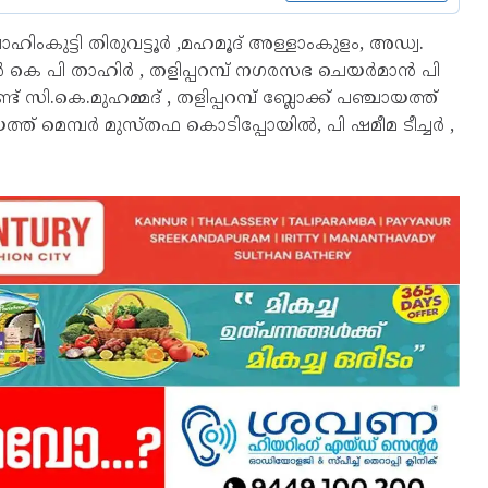
ിംകുട്ടി തിരുവട്ടൂർ ,മഹമൂദ് അള്ളാംകുളം, അഡ്വ.
യർ കെ പി താഹിർ , തളിപ്പറമ്പ് നഗരസഭ ചെയർമാൻ പി
സി.കെ.മുഹമ്മദ് , തളിപ്പറമ്പ് ബ്ലോക്ക് പഞ്ചായത്ത്
ചായത്ത് മെമ്പർ മുസ്തഫ കൊടിപ്പോയിൽ, പി ഷമീമ ടീച്ചർ ,