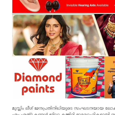
മുസ്ലിം ലീഗ് ജനപ്രതിനിധിയുടെ സംഘടനയായ ലോക്
എം.എൽ) കണ്ണൂർ ജില്ലാ കമ്മിറ്റി ഭാരവാഹികളായി സി