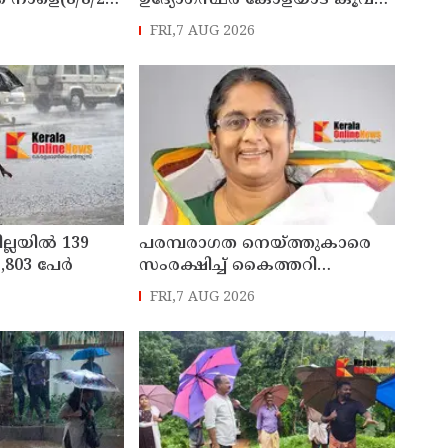
് നാളെ(8/8/26)
ഉദ്യോഗസ്ഥർ കോളയാട് കൂവ
്ചു
ഉന്നതി സന്ദർശിച്ചു
FRI,7 AUG 2026
ില്ലയിൽ 139
പരമ്പരാഗത നെയ്ത്തുകാരെ
803 പേര്‍
സംരക്ഷിച്ച് കൈത്തറി
മേഖലയുടെ
FRI,7 AUG 2026
ആധുനികവത്കരണം
സാധ്യമാക്കും: ഡെപ്യൂട്ടി
സ്പീക്കർ ഷാനിമോൾ ഉസ്മാൻ