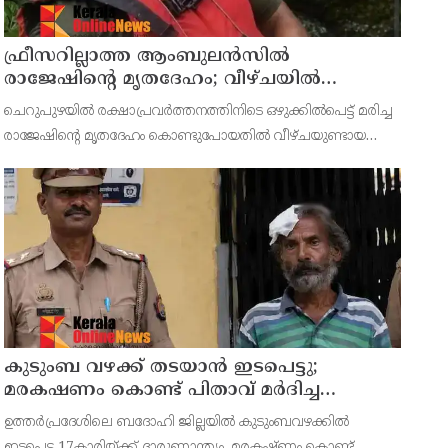
ഫ്രീസറില്ലാത്ത ആംബുലൻസിൽ
രാജേഷിൻ്റെ മൃതദേഹം; വീഴ്ചയിൽ
വിശദീകരണം തേടി കണ്ണൂർ എഡിഎം
ചെറുപുഴയിൽ രക്ഷാപ്രവർത്തനത്തിനിടെ ഒഴുക്കിൽപെട്ട് മരിച്ച
രാജേഷിന്‍റെ മൃതദേഹം കൊണ്ടുപോയതിൽ വീഴ്ചയുണ്ടായ
സംഭവത്തിൽ പയ്യന്നൂർ തഹസീൽദാരോടും പരിയാരം
മെഡിക്കൽ കോളേജ് സൂപ്രണ്ടിനോടും വിശദീകരണം തേടി
കുടുംബ വഴക്ക് തടയാന്‍ ഇടപെട്ടു;
മരകഷണം കൊണ്ട് പിതാവ് മർദിച്ച
17കാരിക്ക് ദാരുണാന്ത്യം
ഉത്തര്‍പ്രദേശിലെ ബദോഹി ജില്ലയില്‍ കുടുംബവഴക്കില്‍
ഇടപെട്ട 17കാരിയ്ക്ക് ദാരുണാന്ത്യം. മരകഷ്ണം കൊണ്ട്