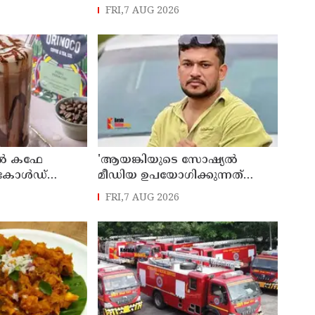
 സ്പെഷ്യൽ
പ്രതിപക്ഷ നേതാവ് രാഹുൽ
FRI,7 AUG 2026
റ്റ്
ഗാന്ധിയുടെ സഹായം
ഉടൻ
തേടിയിരുന്നു ; സോനം
വാങ്ചുക്
റിൽ കഫേ
'ആയങ്കിയുടെ സോഷ്യൽ
പർ കോൾഡ്
മീഡിയ ഉപയോഗിക്കുന്നത്
മറ്റൊരാൾ? 'അർജുൻ
FRI,7 AUG 2026
ആയങ്കിയെ പൂട്ടാനൊരുങ്ങി
പൊലീസ്'; കൊച്ചിയിൽ വ്യാപക
പരിശോധന