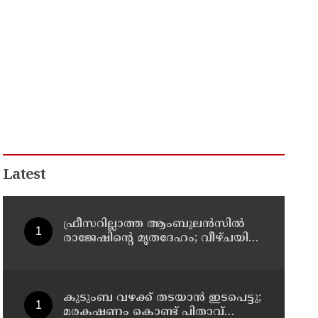
Latest
ഫ്രീസറില്ലാത്ത ആംബുലൻസിൽ
രാജേഷിൻ്റെ മൃതദേഹം; വീഴ്ചയിൽ
വിശദീകരണം തേടി കണ്ണൂർ
എഡിഎം
കുടുംബ വഴക്ക് തടയാന്‍ ഇടപെട്ടു;
മരകഷണം കൊണ്ട് പിതാവ്