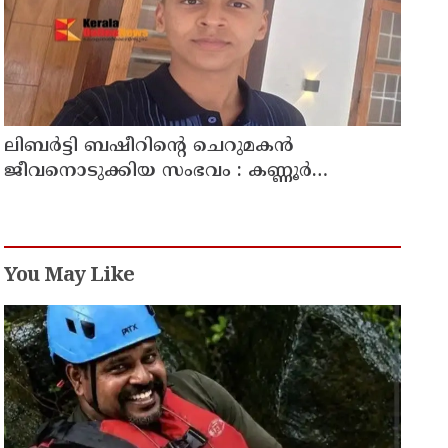
ലിബർട്ടി ബഷീറിന്റെ ചെറുമകൻ
ജീവനൊടുക്കിയ സംഭവം : കണ്ണൂർ
മൊറാഴയിലെ ജെംസ് ഇൻ്റർനാഷനൽ
സ്കൂളിലെ പ്രധാന അധ്യാപികക്കെതിരെ
പരാതിയുമായിബന്ധുക്കൾ
You May Like