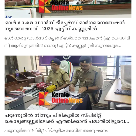
ഓൾ കേരള ഡാൻസ് ടീച്ചേഴ്സ് ഓർഗനൈസേഷൻ
നൃത്തോത്സവ് - 2026 എട്ടിന് കണ്ണൂരിൽ
ഓൾ കേരള ഡാൻസ് ടീച്ചേഴ്സ് ഓർഗനൈസേഷൻ്റെ (എ കെ ഡി ടി
ഒ ) ആഭിമുഖ്യത്തിൽ ഓഗസ്റ്റ് എട്ടിന് കണ്ണുർ ശ്രീ സുന്ദരേശ്വര
ക്ഷേത്രത്തിൽ നൃത്തോത്സവ്_2026 സീസൺ 2 നടത്തുമെന്ന്
സംഘാടകർ കണ്ണൂർ പ്രസ് ക്ളബ്ബിൽ വാർത്താ സമ
പയ്യന്നൂരിൽ നിന്നും പിടികൂടിയ സ്പിരിറ്റ്
കൊടുങ്ങല്ലൂരിലേക്ക് എത്തിക്കാൻ പദ്ധതിയിട്ടുവെന്ന്
എക്സൈസ് ഡെപ്യൂട്ടി കമ്മിഷണർ
പയ്യന്നൂരിൽ സ്പിരിറ്റ് പിടികൂടിയ കേസിൽ അന്വേഷണം