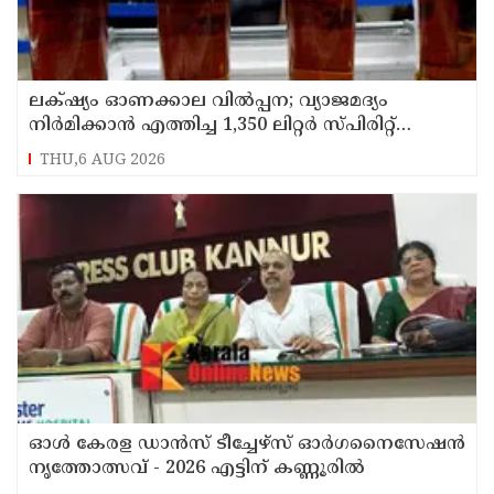
ലക്‌ഷ്യം ഓണക്കാല വിൽപ്പന; വ്യാജമദ്യം
നിർമിക്കാൻ എത്തിച്ച 1,350 ലിറ്റർ സ്പിരിറ്റ്
പിടികൂടി; രണ്ട് പേർ അറസ്റ്റിൽ
THU,6 AUG 2026
ഓൾ കേരള ഡാൻസ് ടീച്ചേഴ്സ് ഓർഗനൈസേഷൻ
നൃത്തോത്സവ് - 2026 എട്ടിന് കണ്ണൂരിൽ