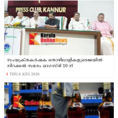
സംയുക്‌തകർഷക തൊഴിലാളികളുടെജയിൽ
നിറക്കൽ സമരം ഓഗസ്ത് 10 ന്
THU,6 AUG 2026