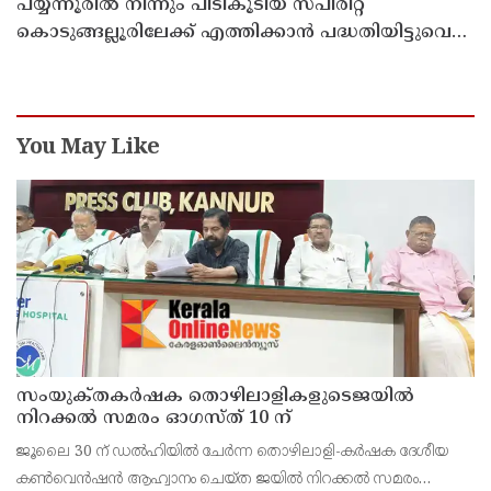
പയ്യന്നൂരിൽ നിന്നും പിടികൂടിയ സ്പിരിറ്റ്
കൊടുങ്ങല്ലൂരിലേക്ക് എത്തിക്കാൻ പദ്ധതിയിട്ടുവെന്ന്
എക്സൈസ് ഡെപ്യൂട്ടി കമ്മിഷണർ
You May Like
സംയുക്‌തകർഷക തൊഴിലാളികളുടെജയിൽ
നിറക്കൽ സമരം ഓഗസ്ത് 10 ന്
ജൂലൈ 30 ന് ഡൽഹിയിൽ ചേർന്ന തൊഴിലാളി-കർഷക ദേശീയ
കൺവെൻഷൻ ആഹ്വാനം ചെയ്ത ജയിൽ നിറക്കൽ സമരം