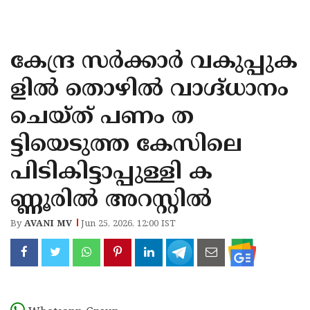
KOZHIKODE
WAYANAD
കേന്ദ്ര സർക്കാർ വകുപ്പുക
KANNUR
ളിൽ തൊഴിൽ വാഗ്ദ്ധാനം
KASARAGOD
ചെയ്ത് പണം ത
ട്ടിയെടുത്ത കേസിലെ
പിടികിട്ടാപ്പുള്ളി ക
ണ്ണൂരിൽ അറസ്റ്റിൽ
By
AVANI MV
Jun 25, 2026, 12:00 IST