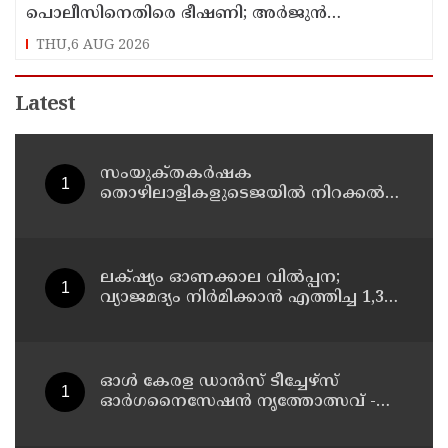
പൊലീസിനെതിരെ ഭീഷണി; അർജുൻ
ആയങ്കിക്കെതിരെ കേസെടുത്തു
THU,6 AUG 2026
Latest
സംയുക്‌തകർഷക
തൊഴിലാളികളുടെജയിൽ നിറക്കൽ
സമരം ഓഗസ്ത് 10 ന്
ലക്‌ഷ്യം ഓണക്കാല വിൽപ്പന;
വ്യാജമദ്യം നിർമിക്കാൻ എത്തിച്ച 1,350
ലിറ്റർ സ്പിരിറ്റ് പിടികൂടി; രണ്ട് പേർ
അറസ്റ്റിൽ
ഓൾ കേരള ഡാൻസ് ടീച്ചേഴ്സ്
ഓർഗനൈസേഷൻ നൃത്തോത്സവ് -
2026 എട്ടിന് കണ്ണൂരിൽ