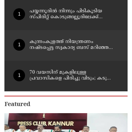
പയ്യന്നൂരിൽ നിന്നും പിടികൂടിയ
സ്പിരിറ്റ് കൊടുങ്ങല്ലൂരിലേക്ക്
എത്തിക്കാൻ പദ്ധതിയിട്ടുവെന്ന്
എക്സൈസ് ഡെപ്യൂട്ടി കമ്മിഷണർ
കുന്നംകുളത്ത് നിയന്ത്രണം
നഷ്ടപ്പെട്ട സ്വകാര്യ ബസ് മറിഞ്ഞ
സംഭവം; മരണം രണ്ടായി,
എട്ടുപേർക്ക് പരിക്ക്
70 വയസിന് മുകളിലുള്ള
പ്രവാസികളെ പിരിച്ചു വിടും; കടുത്ത
നിലപാടുമായി കുവൈത്ത്
Featured