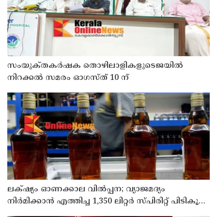
സംയുക്‌തകർഷക തൊഴിലാളികളുടെജയിൽ
നിറക്കൽ സമരം ഓഗസ്ത് 10 ന്
ലക്‌ഷ്യം ഓണക്കാല വിൽപ്പന; വ്യാജമദ്യം
നിർമിക്കാൻ എത്തിച്ച 1,350 ലിറ്റർ സ്പിരിറ്റ് പിടികൂടി;
രണ്ട് പേർ അറസ്റ്റിൽ