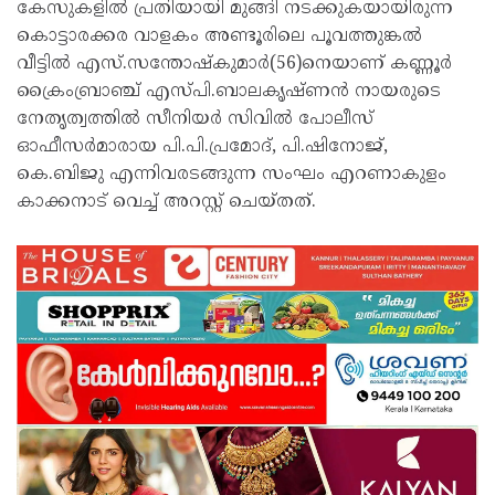
കേസുകളില്‍ പ്രതിയായി മുങ്ങി നടക്കുകയായിരുന്ന
കൊട്ടാരക്കര വാളകം അണ്ടൂരിലെ പൂവത്തുങ്കല്‍
വീട്ടില്‍ എസ്.സന്തോഷ്‌കുമാര്‍(56)നെയാണ് കണ്ണൂര്‍
ക്രൈംബ്രാഞ്ച് എസ്പി.ബാലകൃഷ്ണന്‍ നായരുടെ
നേതൃത്വത്തില്‍ സീനിയര്‍ സിവില്‍ പോലീസ്
ഓഫീസര്‍മാരായ പി.പി.പ്രമോദ്, പി.ഷിനോജ്,
കെ.ബിജു എന്നിവരടങ്ങുന്ന സംഘം എറണാകുളം
കാക്കനാട് വെച്ച് അറസ്റ്റ് ചെയ്തത്.