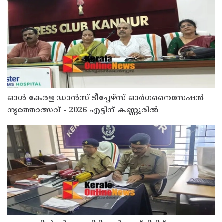
ഓൾ കേരള ഡാൻസ് ടീച്ചേഴ്സ് ഓർഗനൈസേഷൻ
നൃത്തോത്സവ് - 2026 എട്ടിന് കണ്ണൂരിൽ