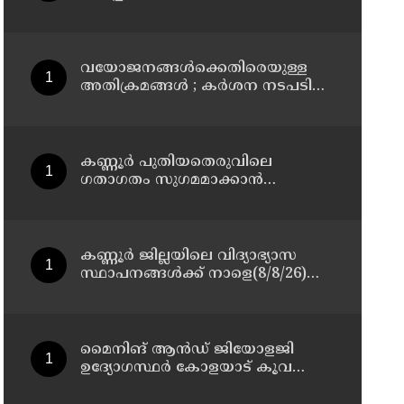
മാസ്റ്റർ പ്ലാൻ തയ്യാറാക്കി
സമർപ്പിക്കും : ടി ഒ മോഹനൻ എം
എൽ എ
വയോജനങ്ങൾക്കെതിരെയുള്ള
അതിക്രമങ്ങൾ ; കർശന നടപടി
സ്വീകരിക്കുമെന്ന് കമ്മീഷൻ
കണ്ണൂർ പുതിയതെരുവിലെ
ഗതാഗതം സുഗമമാക്കാന്‍
നടപടികള്‍ സ്വീകരിക്കും
കണ്ണൂർ ജില്ലയിലെ വിദ്യാഭ്യാസ
സ്ഥാപനങ്ങള്‍ക്ക് നാളെ(8/8/26)
അവധി പ്രഖ്യാപിച്ചു
മൈനിങ് ആൻഡ്​ ജിയോളജി
ഉദ്യോഗസ്ഥർ കോളയാട് കൂവ
ഉന്നതി സന്ദർശിച്ചു