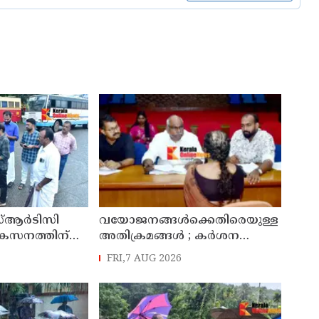
്ആർടിസി
വയോജനങ്ങൾക്കെതിരെയുള്ള
ികസനത്തിന്
അതിക്രമങ്ങൾ ; കർശന
്യാറാക്കി
നടപടി സ്വീകരിക്കുമെന്ന്
FRI,7 AUG 2026
 ടി ഒ മോഹനൻ
കമ്മീഷൻ