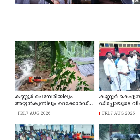
കണ്ണൂർ ചെമ്പേരിയിലും
കണ്ണൂർ കെഎസ
അയ്യൻകുന്നിലും റെക്കോർഡ്
ഡിപ്പോയുടെ വ
മഴ ; ഉദയഗിരിയിൽ നേരിയ
മാസ്റ്റർ പ്ലാൻ തയ
FRI,7 AUG 2026
FRI,7 AUG 2026
ഉരുൾപൊട്ടൽ; 13 പേരെ
സമർപ്പിക്കും :
ക്യാമ്പിലേക്ക് മാറ്റി
എം എൽ എ