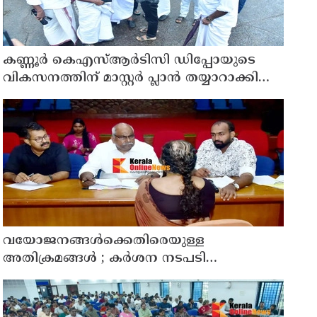
കണ്ണൂർ കെഎസ്ആർടിസി ഡിപ്പോയുടെ
വികസനത്തിന് മാസ്റ്റർ പ്ലാൻ തയ്യാറാക്കി
സമർപ്പിക്കും : ടി ഒ മോഹനൻ എം എൽ എ
വയോജനങ്ങൾക്കെതിരെയുള്ള
അതിക്രമങ്ങൾ ; കർശന നടപടി
സ്വീകരിക്കുമെന്ന് കമ്മീഷൻ