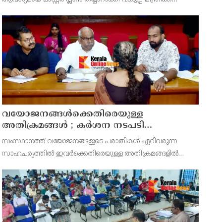
സമർപ്പിക്കുമെന്ന് അഡ്വ.ടി ഒ മോഹനൻ എംഎൽഎ
അറിയിച്ചു. ഡിപ്പോയ്ക്ക് നാല് ഏക്കറിൽ അധികം വരുന്ന
സ്ഥലമുണ്ട്
വയോജനങ്ങൾക്കെതിരെയുള്ള
അതിക്രമങ്ങൾ ; കർശന നടപടി
സ്വീകരിക്കുമെന്ന് കമ്മീഷൻ
സംസ്ഥാനത്ത് വയോജനങ്ങളുടെ പരാതികൾ ഏറിവരുന്ന
സാഹചര്യത്തിൽ ഇവർക്കെതിരെയുള്ള അതിക്രമങ്ങളിൽ
കർശന നടപടി സ്വീകരിക്കുമെന്ന് വയോജന കമ്മീഷൻ
ചെയർമാൻ അഡ്വ. കെ. സോമപ്രസാദ്.