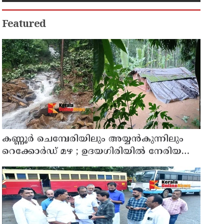
Featured
കണ്ണൂർ ചെമ്പേരിയിലും അയ്യൻകുന്നിലും
റെക്കോർഡ് മഴ ; ഉദയഗിരിയിൽ നേരിയ
ഉരുൾപൊട്ടൽ; 13 പേരെ ക്യാമ്പിലേക്ക് മാറ്റി