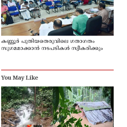
കണ്ണൂർ പുതിയതെരുവിലെ ഗതാഗതം
സുഗമമാക്കാന്‍ നടപടികള്‍ സ്വീകരിക്കും
You May Like