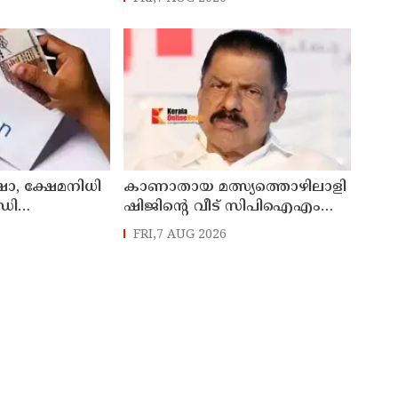
ആധുനികവത്കരണം
സാധ്യമാക്കും: ഡെപ്യൂട്ടി
സ്പീക്കർ ഷാനിമോൾ ഉസ്മാൻ
ഷാ, ക്ഷേമനിധി
കാണാതായ മത്സ്യത്തൊഴിലാളി
ഡി
ഷിജിന്റെ വീട് സിപിഐഎം
നൽകും
സംസ്ഥാന സെക്രട്ടറി എം.വി.
FRI,7 AUG 2026
ഗോവിന്ദൻ സന്ദർശിച്ചു