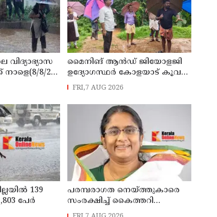
െ വിദ്യാഭ്യാസ
മൈനിങ് ആൻഡ്​ ജിയോളജി
് നാളെ(8/8/26)
ഉദ്യോഗസ്ഥർ കോളയാട് കൂവ
്ചു
ഉന്നതി സന്ദർശിച്ചു
FRI,7 AUG 2026
ില്ലയിൽ 139
പരമ്പരാഗത നെയ്ത്തുകാരെ
803 പേര്‍
സംരക്ഷിച്ച് കൈത്തറി
മേഖലയുടെ
FRI,7 AUG 2026