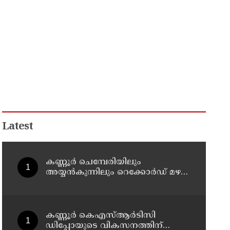
Latest
കണ്ണൂർ ചെമ്പേരിയിലും
അയ്യൻകുന്നിലും റെക്കോർഡ് മഴ ;
ഉദയഗിരിയിൽ നേരിയ
ഉരുൾപൊട്ടൽ; 13 പേരെ
ക്യാമ്പിലേക്ക് മാറ്റി
കണ്ണൂർ കെഎസ്ആർടിസി
ഡിപ്പോയുടെ വികസനത്തിന്