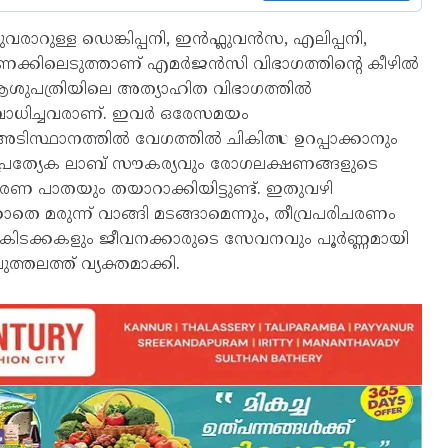
റുള്ള ഡെങ്കിപ്പനി, ഇൻഫ്ലുവൻസ, എലിപ്പനി,
 കണക്കിലെടുത്താണ് എമർജൻസി വിഭാഗത്തിന്റെ കീഴിൽ
ിൽ ആശുപത്രിയിലെ അത്യാഹിത വിഭാഗത്തിൽ
ി ബാധിച്ചവരാണ്. ഇവർ ഒരേസമയം
 അടിസ്ഥാനത്തിൽ വേഗത്തിൽ ചികിത്സ ഉറപ്പാക്കാനും
പ്രത്യേക ലാബ് സൗകര്യവും രോഗലക്ഷണങ്ങളുടെ
രണ പാതയും തയാറാക്കിയിട്ടുണ്ട്. ഇതുവഴി
െ മരുന്ന് വാങ്ങി മടങ്ങാമെന്നും, തീവ്രപരിചരണം
ിടക്കകളും ജീവനക്കാരുടെ സേവനവും പൂർണ്ണമായി
തലത്ത് വ്യക്തമാക്കി.