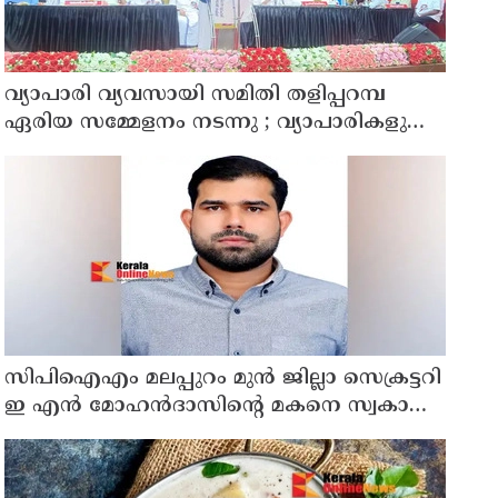
വ്യാപാരി വ്യവസായി സമിതി തളിപ്പറമ്പ
ഏരിയ സമ്മേളനം നടന്നു ; വ്യാപാരികളുടെ
പ്രശ്നങ്ങളിൽ സംഘടിത ഇടപെടൽ
വേണമെന്ന് സി.കെ. വിജയൻ
സിപിഐഎം മലപ്പുറം മുന്‍ ജില്ലാ സെക്രട്ടറി
ഇ എൻ മോഹൻദാസിൻ്റെ മകനെ സ്വകാര്യ
ഹോട്ടലിൽ മരിച്ച നിലയില്‍ കണ്ടെത്തി