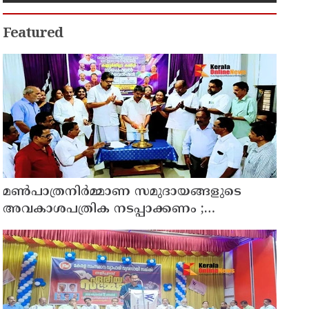
Featured
മൺപാത്രനിർമ്മാണ സമുദായങ്ങളുടെ
അവകാശപത്രിക നടപ്പാക്കണം ;
ആവശ്യവുമായി കേരള മൺപാത്രനിർമ്മാണ
സമുദായ സഭ