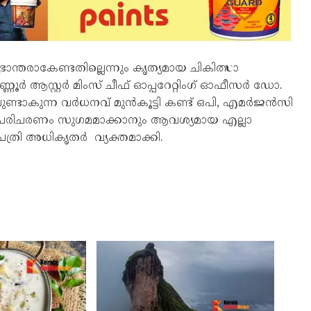
്തരാകേണ്ടതില്ലെന്നും കൃത്യമായ ചികിത്സാ
ർ ആസ്റ്റർ മിംസ് ചീഫ് ഓപ്പറേറ്റിംഗ് ഓഫീസർ ഡോ.
ലുണ്ടാകുന്ന വർധനവ് മുൻകൂട്ടി കണ്ട് ഒപി, എമർജൻസി
 പരിചരണം സുഗമമാക്കാനും ആവശ്യമായ എല്ലാ
പത്രി അധികൃതർ വ്യക്തമാക്കി.