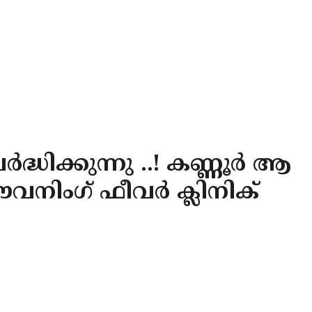
ധിക്കുന്നു ..! കണ്ണൂർ ആ
 ഈവനിംഗ് ഫീവർ ക്ലിനിക്