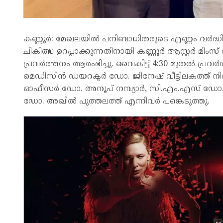
കണ്ണൂർ: മേഖലയിൽ പനിബാധിതരുടെ എണ്ണം വർദ്ധി
ചികിത്സ ഉറപ്പാക്കുന്നതിനായി കണ്ണൂർ ആസ്റ്റർ മിം
പ്രവർത്തനം ആരംഭിച്ചു. വൈകിട്ട് 4:30 മുതൽ പ്രവർ
മെഡിസിൻ ഡയറക്ടർ ഡോ. ജിനേഷ് വീട്ടിലകത്ത് നിർവഹ
ഓഫീസർ ഡോ. അനൂപ് നമ്പ്യാർ, സി.എം.എസ് ഡോ. 
ഡോ. അഖിൽ പുത്തലത്ത് എന്നിവർ പങ്കെടുത്തു.