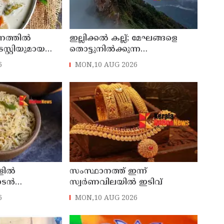
ണത്തിൽ
ഇല്ലിക്കൽ കല്ല്; മേഘങ്ങളെ
്റ്റിയുമായ
തൊട്ടുനിൽക്കുന്ന
ക്കാം
കോട്ടയത്തിന്റെ മലനിര
6
MON,10 AUG 2026
്ളിൽ
സംസ്ഥാനത്ത് ഇന്ന്
നാടൻ
സ്വർണവിലയിൽ ഇടിവ്
്രഭാതഭക്ഷണം
6
MON,10 AUG 2026