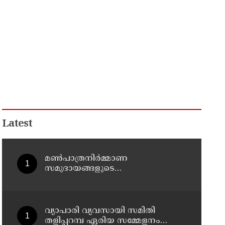
Latest
മൺപാത്രനിർമ്മാണ
സമുദായങ്ങളുടെ
അവകാശപത്രിക നടപ്പാക്കണം ;
ആവശ്യവുമായി കേരള
മൺപാത്രനിർമ്മാണ സമുദായ സഭ
വ്യാപാരി വ്യവസായി സമിതി
തളിപ്പറമ്പ ഏരിയ സമ്മേളനം