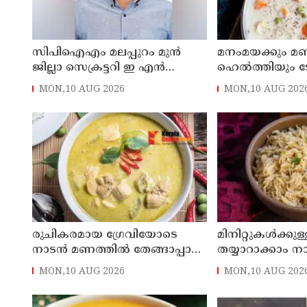
സിപിഐഎം മലപ്പുറം മുന്‍
മനംമയക്കും മ
ജില്ലാ സെക്രട്ടറി ഇ എൻ
ഹെൽത്തിയും ടേസ
മോഹൻദാസിൻ്റെ മകനെ
വെജ് സ്റ്റൂ ഉണ്ടാ
MON,10 AUG 2026
MON,10 AUG 202
സ്വകാര്യ ഹോട്ടലിൽ മരിച്ച
നിലയില്‍ കണ്ടെത്തി
രുചികരമായ ഗ്രേവിയോടെ
മിനിറ്റുകൾക്കുള
നാടൻ മണത്തിൽ തേങ്ങാപ്പാൽ
തയ്യാറാക്കാം 
ചിക്കൻ കറി തയ്യാറാക്കാം
രുചിയിലുള്ള പ
MON,10 AUG 2026
MON,10 AUG 202