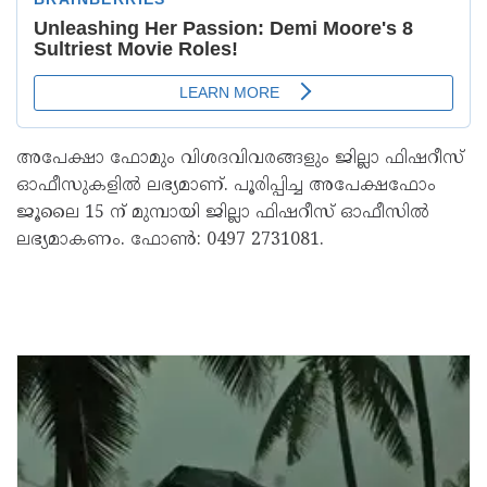
അപേക്ഷാ ഫോമും വിശദവിവരങ്ങളും ജില്ലാ ഫിഷറീസ്
ഓഫീസുകളിൽ ലഭ്യമാണ്. പൂരിപ്പിച്ച അപേക്ഷഫോം
ജൂലൈ 15 ന് മുമ്പായി ജില്ലാ ഫിഷറീസ് ഓഫീസിൽ
ലഭ്യമാകണം. ഫോൺ: 0497 2731081.