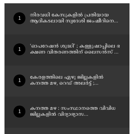
നിരവധി കേസുകളിൽ പ്രതിയായ
ആദികടലായി സ്വദേശി ജംഷീറിനെ
കാപ്പ ചുമത്തി ജയിലിലടച്ചു
‘ഓ​പ​റേ​ഷ​ൻ ശു​ദ്ധി’ ; ക​ള്ളു​ഷാ​പ്പി​ലെ ഭ​
ക്ഷ​ണ വി​ത​ര​ണ​ത്തി​ന് ലൈ​സ​ൻ​സ് നി​
ർ​ബ​ന്ധ​മാ​ക്കി ഉ​ത്ത​ര​വി​റ​ക്കി എ​ക്​​
സൈ​സ്​ വ​കു​പ്പ്​
കേരളത്തിലെ ഏഴു ജില്ലകളിൽ
കനത്ത മഴ, റെഡ് അലർട്ട് ;
നാലുജില്ലകളിൽ കടലാക്രമണത്തിന്
സാധ്യത
കനത്ത മഴ : സംസ്ഥാനത്തെ വിവിധ
ജില്ലകളിൽ വിദ്യാഭ്യാസ
സ്ഥാപനങ്ങൾക്ക് അവധി