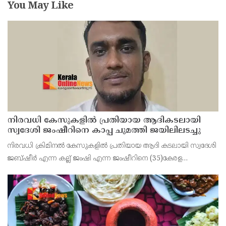
You May Like
നിരവധി കേസുകളിൽ പ്രതിയായ ആദികടലായി
സ്വദേശി ജംഷീറിനെ കാപ്പ ചുമത്തി ജയിലിലടച്ചു
നിരവധി ക്രിമിനൽ കേസുകളിൽ പ്രതിയായ ആദി കടലായി സ്വദേശി
ജബ്ഷീർ എന്ന കല്ല് ജംഷി എന്ന ജംഷീറിനെ (35)കേരള
സാമൂഹിക വിരുദ്ധ പ്രവർത്തനങ്ങൾ തടയൽ (കാപ്പ) നിയമ പ്രകാരം
കണ്ണൂർ സെൻട്രൽ ജയിലിലടച്ചു.