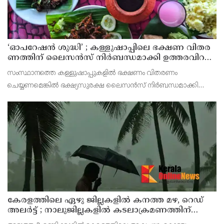
‘ഓ​പ​റേ​ഷ​ൻ ശു​ദ്ധി’ ; ക​ള്ളു​ഷാ​പ്പി​ലെ ഭ​ക്ഷ​ണ വി​ത​ര​
ണ​ത്തി​ന് ലൈ​സ​ൻ​സ് നി​ർ​ബ​ന്ധ​മാ​ക്കി ഉ​ത്ത​ര​വി​റ​
ക്കി എ​ക്​​സൈ​സ്​ വ​കു​പ്പ്​
സംസ്ഥാനത്തെ കള്ളുഷാപ്പുകളിൽ ഭക്ഷണം വിതരണം
ചെയ്യണമെങ്കിൽ ഭക്ഷ്യസുരക്ഷ ലൈസൻസ് നിർബന്ധമാക്കി
എക്സൈസ് വകുപ്പ് ഉത്തരവിറക്കി. കള്ളുഷാപ്പുകളിൽ
പരിശോധന നടത്താനും ലൈസൻസില്ലാതെ ഭക്ഷണം വിതരണം
ചെയ്യുന്ന സ്ഥാപനങ്
കേരളത്തിലെ ഏഴു ജില്ലകളിൽ കനത്ത മഴ, റെഡ്
അലർട്ട് ; നാലുജില്ലകളിൽ കടലാക്രമണത്തിന്
സാധ്യത