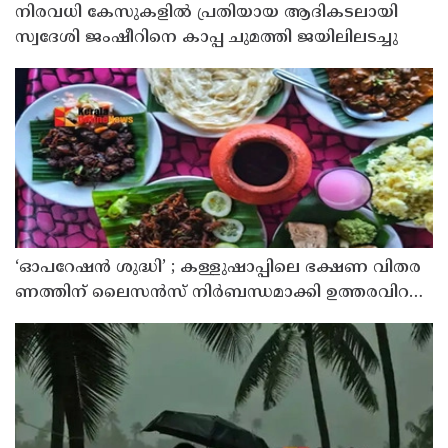
നിരവധി കേസുകളിൽ പ്രതിയായ ആദികടലായി
സ്വദേശി ജംഷീറിനെ കാപ്പ ചുമത്തി ജയിലിലടച്ചു
‘ഓ​പ​റേ​ഷ​ൻ ശു​ദ്ധി’ ; ക​ള്ളു​ഷാ​പ്പി​ലെ ഭ​ക്ഷ​ണ വി​ത​ര​
ണ​ത്തി​ന് ലൈ​സ​ൻ​സ് നി​ർ​ബ​ന്ധ​മാ​ക്കി ഉ​ത്ത​ര​വി​റ​
ക്കി എ​ക്​​സൈ​സ്​ വ​കു​പ്പ്​