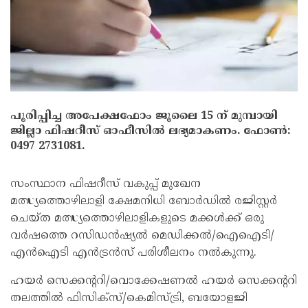
പൂരിപ്പിച്ച അപേക്ഷഫോം ജൂലൈ 15 ന് മുമ്പായി
ജില്ലാ ഫിഷറീസ് ഓഫീസിൽ ലഭ്യമാകണം. ഫോൺ:
0497 2731081.
സംസ്ഥാന ഫിഷറീസ് വകുപ്പ് മുഖേന
മത്സ്യത്തൊഴിലാളി ക്ഷേമനിധി ബോർഡിൽ രജിസ്റ്റർ
ചെയ്ത മത്സ്യത്തൊഴിലാളികളുടെ മക്കൾക്ക് ഒരു
വർഷത്തെ റസിഡൻഷ്യൽ മെഡിക്കൽ/ഐഐടി/
എൻഐടി എൻട്രൻസ് പരിശീലനം നൽകുന്നു.
ഹയർ സെക്കന്ററി/വൊക്കേഷണൽ ഹയർ സെക്കൻ്ററി
തലത്തിൽ ഫിസിക്‌സ്/കെമിസ്ട്രി, ബയോളജി