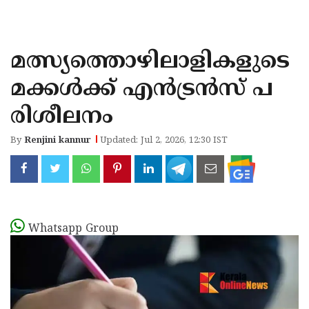
KOZHIKODE
WAYANAD
മത്സ്യത്തൊഴിലാളികളുടെ
KANNUR
മക്കൾക്ക് എൻട്രൻസ് പ
KASARAGOD
രിശീലനം
By
Renjini kannur
Updated: Jul 2, 2026, 12:30 IST
Whatsapp Group