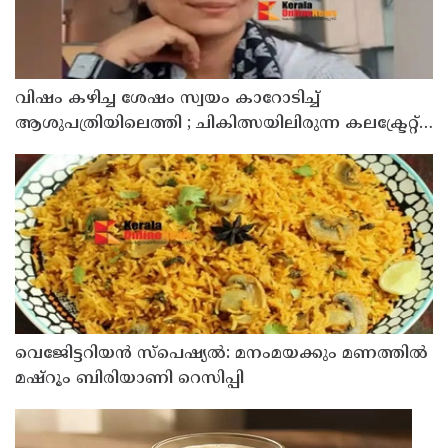
വിഷം കഴിച്ച ശേഷം സ്വയം കാറോടിച്ച്
ആശുപത്രിയിലെത്തി ; ചികിത്സയിലിരുന്ന കലക്ട്രേറ്റ്
ജീവനക്കാരി മരിച്ചു
വെജിേട്ടറിയൻ സ്പെഷ്യൽ: മനംമയക്കും മണത്തിൽ
മഷ്‌റൂം ബിരിയാണി റെസിപ്പി