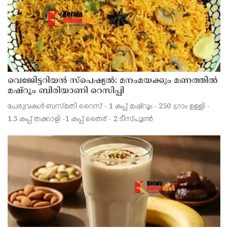
വെജിേട്ടറിയൻ സ്പെഷ്യൽ: മനംമയക്കും മണത്തിൽ
മഷ്‌റൂം ബിരിയാണി റെസിപ്പി
ചേരുവകൾ ബസ്മതി റൈസ് - 1 കപ്പ് മഷ്‌റൂം - 250 ഗ്രാം ഉള്ളി -
1.5 കപ്പ് തക്കാളി -1 കപ്പ് തൈര് - 2 ടീസ്പൂൺ