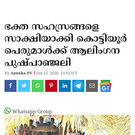
KOZHIKODE
WAYANAD
ഭക്ത സഹസ്രങ്ങളെ
KANNUR
സാക്ഷിയാക്കി കൊട്ടിയൂർ
KASARAGOD
പെരുമാൾക്ക് ആലിംഗന
പുഷ്പാഞ്ജലി
By
Anusha PV
Jun 15, 2026, 12:02 IST
Whatsapp Group