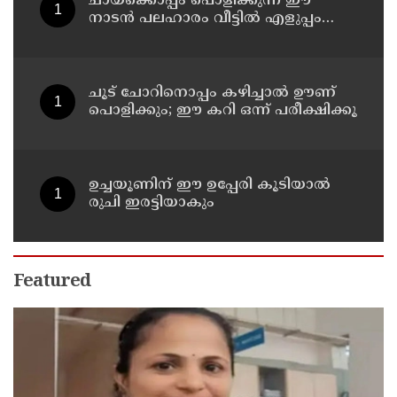
ചായക്കൊപ്പം പൊളിക്കുന്ന ഈ
നാടൻ പലഹാരം വീട്ടിൽ എളുപ്പം
തയ്യാറാക്കാം
ചൂട് ചോറിനൊപ്പം കഴിച്ചാൽ ഊണ്
പൊളിക്കും; ഈ കറി ഒന്ന് പരീക്ഷിക്കൂ
ഉച്ചയൂണിന് ഈ ഉപ്പേരി കൂടിയാൽ
രുചി ഇരട്ടിയാകും
Featured