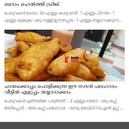
ബദാം ഹെൽത്തി ഡ്രിങ്ക്
ചേരുവകൾ ബദാം- 10 എണ്ണം കശുവണ്ടി- 7 എണ്ണം പിസ്ത- 7
എണ്ണം കുങ്കുമം- ഒരു നുള്ള് ഈന്തപ്പഴം- 7 എണ്ണം തയ്യാറാക്കുന്ന
വിധം ബദാം, കശുവണ്ടി, പിസ്ത, ഈന്തപ്പഴം കുരുകളഞ്ഞത്
എന്നിവ വെള്ളത്തിൽ കുതിർത്തു വയ്ക്കാം.
ചായക്കൊപ്പം പൊളിക്കുന്ന ഈ നാടൻ പലഹാരം
വീട്ടിൽ എളുപ്പം തയ്യാറാക്കാം
ചേരുവകൾ ഏത്തയ്ക്ക പഴുത്തത് – 2 എണ്ണം മൈദ – ഒരു കപ്പ്
അരിപ്പൊടി – അര കപ്പ് പഞ്ചസാര – രണ്ടു ടേബിൾ സ്പൂൺ ഉപ്പ് –
ഒരു നുള്ള് ബേക്കിങ് സോഡ – ഒരു നുളള് ജീരകം – ഒരു നുള്ള്
എണ്ണ – വറുക്കാൻ ആവശ്യത്തിന് വെള്ളം