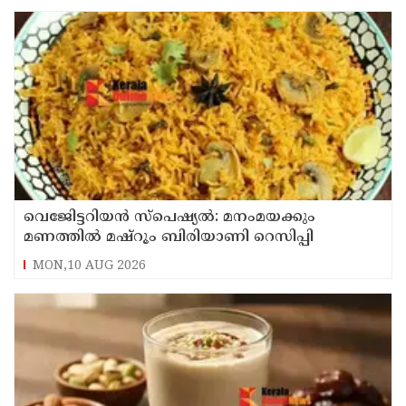
വെജിേട്ടറിയൻ സ്പെഷ്യൽ: മനംമയക്കും
മണത്തിൽ മഷ്‌റൂം ബിരിയാണി റെസിപ്പി
MON,10 AUG 2026