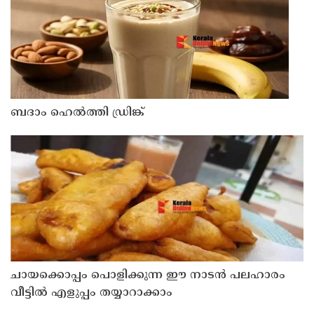
ബദാം ഹെൽത്തി ഡ്രിങ്ക്
ചായക്കൊപ്പം പൊളിക്കുന്ന ഈ നാടൻ പലഹാരം
വീട്ടിൽ എളുപ്പം തയ്യാറാക്കാം