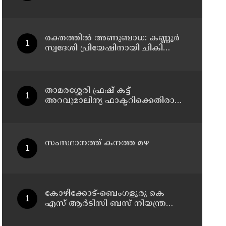
പിന്തുണച്ച് ആകാശ് തില്ലങ്കേരി
മറിഞ്ഞു ; ഡ്രെെവർക്കും
കണ്ടക്ടർക്കും ദാരുണാന്ത്യം,
നിരവധി യാത്രക്കാർക്ക് പരിക്ക്
രക്തത്തിൽ അണുബാധ: കണ്ണൂർ
സ്വദേശി പ്രിയേഷിനായി ചികിത്സാ
സഹായം തേടുന്നു
താമരശ്ശേരി ഫ്രഷ് കട്ട്
അറവുമാലിന്യ ഫാക്ടറിക്കെതിരായ
പ്രതിഷേധം ഇന്നും തുടരും
സംസ്ഥാനത്ത് കനത്ത മഴ
കോഴിക്കോട്-ബെംഗളൂരു കെ
എസ് ആര്‍ടിസി ബസ് നിയന്ത്രണം
വിട്ട് തലകീഴായി മറിഞ്ഞു;
ഡ്രൈവര്‍ക്കും കണ്ടക്ടര്‍ക്കും