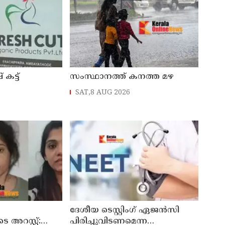
 കട്ട്
സംസ്ഥാനത്ത് കനത്ത മഴ
SAT,8 AUG 2026
രായ പ്രതിഷേധം
ദേശീയ ടെസ്റ്റിംഗ് ഏജന്‍സി
 അറസ്റ്റ്:
പിരിച്ചുവിടണമെന്ന