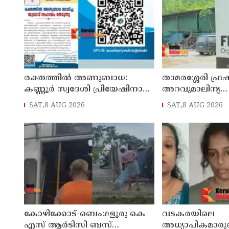
രക്തത്തിൽ അണുബാധ:
താമരശ്ശേരി ഫ്രഷ്
കണ്ണൂർ സ്വദേശി പ്രിയേഷിനായി
അറവുമാലിന്യ
ചികിത്സാ സഹായം തേടുന്നു
ഫാക്ടറിക്കെതി
SAT,8 AUG 2026
SAT,8 AUG 2026
ഇന്നും തുടരും
കോഴിക്കോട്-ബെംഗളൂരു കെ
വടകരയിലെ
എസ് ആര്‍ടിസി ബസ്
അധ്യാപികമാരുടെ