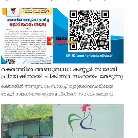
ബെംഗളൂരു രാമനഗര ബിഡതിയില്‍ രാവിലെ 6.40നായിരുന്നു
അപകടം. നിയന്ത്രണം വിട്ട ബസ് സൂചനാ ബോര്‍ഡില
രക്തത്തിൽ അണുബാധ: കണ്ണൂർ സ്വദേശി
പ്രിയേഷിനായി ചികിത്സാ സഹായം തേടുന്നു
രക്തത്തിൽ അണുബാധ ബാധിച്ച് ഗുരുതരാവസ്ഥയിലായ
മേലൂർ സ്വദേശിയായ യുവാവ് ചികിത്സാ സഹായം തേടുന്നു