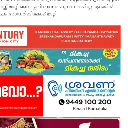
് മാറ്റി വൈദ്യുതി ബന്ധം പുന:സ്ഥാപിച്ചു ക്രെയിൻ
ം റോഡരികിലേക്ക് മാറ്റി.