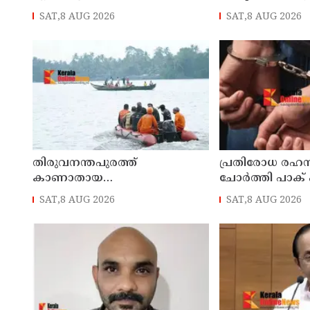
നിയന്ത്രണം വിട്ട് തലകീഴായി
അന്വേഷണം സം
SAT,8 AUG 2026
SAT,8 AUG 2026
മറിഞ്ഞു; ഡ്രൈവര്‍ക്കും
പുറത്തേയ്ക്ക്
കണ്ടക്ടര്‍ക്കും ദാരുണാന്ത്യം
തിരുവനന്തപുരത്ത്
പ്രതിരോധ രഹസ്
കാണാതായ
ചോര്‍ത്തി പാക്
മത്സ്യത്തൊഴിലാളികള്‍ക്കായുള്ള
നല്‍കി; വ്യോമ
SAT,8 AUG 2026
SAT,8 AUG 2026
തിരച്ചില്‍ പുലര്‍ച്ചെ തുടങ്ങി
കമാന്‍ഡര്‍ അറസ്റ