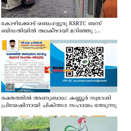
കോഴിക്കോട്-ബെംഗളൂരു KSRTC ബസ്
ബിഡതിയിൽ തലകീഴായി മറിഞ്ഞു ;
ഡ്രെെവർക്കും കണ്ടക്ടർക്കും ദാരുണാന്ത്യം,
നിരവധി യാത്രക്കാർക്ക് പരിക്ക്
രക്തത്തിൽ അണുബാധ: കണ്ണൂർ സ്വദേശി
പ്രിയേഷിനായി ചികിത്സാ സഹായം തേടുന്നു