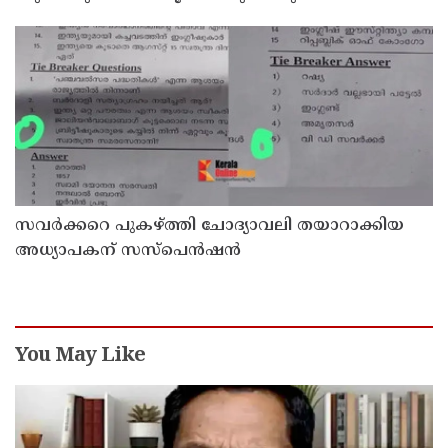
വേണുഗോപാല്‍
സവര്‍ക്കറെ പുകഴ്ത്തി ചോദ്യാവലി തയാറാക്കിയ
അധ്യാപകന് സസ്‌പെന്‍ഷന്‍
You May Like