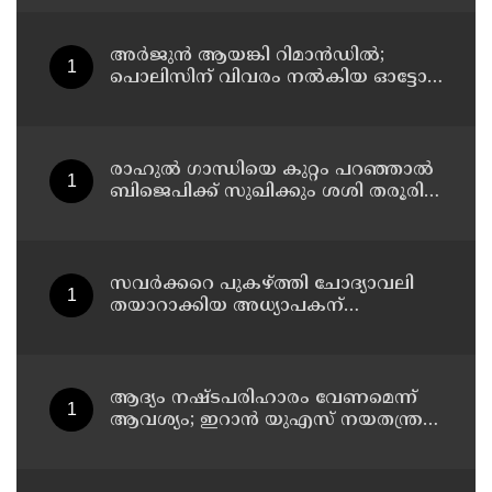
സഹയാത്രികൻ ടി ജി മോഹന്‍ദാസ്
കസ്റ്റഡിയിൽ
അര്‍ജുന്‍ ആയങ്കി റിമാന്‍ഡില്‍;
പൊലിസിന് വിവരം നൽകിയ ഓട്ടോ
ഡ്രൈവർക്ക് ഒരു ലക്ഷം
പാരിതോഷികം നൽകുമെന്ന് മന്ത്രി
രാഹുല്‍ ഗാന്ധിയെ കുറ്റം പറഞ്ഞാല്‍
ബിജെപിക്ക് സുഖിക്കും ശശി തരൂരിന്
മറുപടിയുമായി കെ സി
വേണുഗോപാല്‍
സവര്‍ക്കറെ പുകഴ്ത്തി ചോദ്യാവലി
തയാറാക്കിയ അധ്യാപകന്
സസ്‌പെന്‍ഷന്‍
ആദ്യം നഷ്ടപരിഹാരം വേണമെന്ന്
ആവശ്യം; ഇറാന്‍ യുഎസ് നയതന്ത്ര
നീക്കങ്ങളില്‍ അനിശ്ചിതത്വം