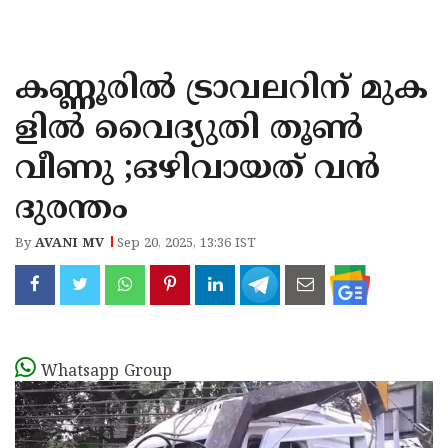
KOZHIKODE
WAYANAD
കണ്ണൂരിൽ ട്രാവലറിന് മുക
KANNUR
ളിൽ വൈദ്യുതി തൂൺ
KASARAGOD
വീണു ;ഒഴിവായത് വൻ
ദുരന്തം
By
AVANI MV
Sep 20, 2025, 13:36 IST
Whatsapp Group