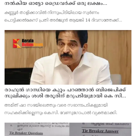
നൽകിയ ഓട്ടോ ഡ്രൈവർക്ക് ഒരു ലക്ഷം
പാരിതോഷികം നൽകുമെന്ന് മന്ത്രി
കണ്ണൂർ താളിക്കാവിൽ നിന്നുംപിടിയിലായ സ്വർണം
പൊട്ടിക്കൽകേസ് പ്രതി അര്‍ജുന്‍ ആയങ്കി 14 ദിവസത്തേക്ക്
റിമാന്‍ഡില്‍. കൂത്തുപറമ്പ് ജുഡീഷ്യൽ ഫസ്ക്ളാസ്
മജിസ്‌ട്രേറ്റാണ് റിമാൻഡ് ചെയ്തത് പ്രതിയെ തലശേരി സബ്
ജയില
രാഹുല്‍ ഗാന്ധിയെ കുറ്റം പറഞ്ഞാല്‍ ബിജെപിക്ക്
സുഖിക്കും ശശി തരൂരിന് മറുപടിയുമായി കെ സി
വേണുഗോപാല്‍
അമിത് ഷാ സഭയിലെത്തും വരെ സഭാനടപടികളുമായി
സഹകരിക്കില്ലെന്നും കെ.സി. വേണുഗോപാല്‍ വ്യക്തമാക്കി.