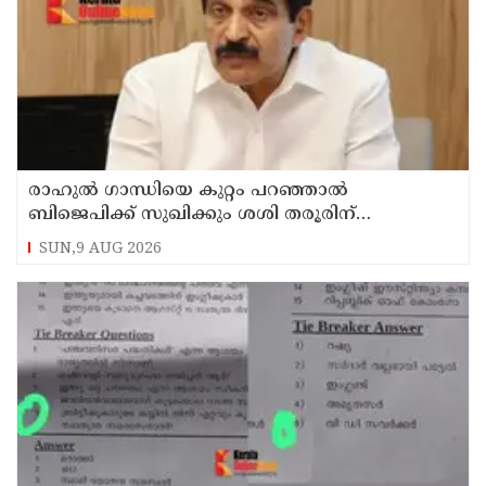
രാഹുല്‍ ഗാന്ധിയെ കുറ്റം പറഞ്ഞാല്‍
ബിജെപിക്ക് സുഖിക്കും ശശി തരൂരിന്
മറുപടിയുമായി കെ സി വേണുഗോപാല്‍
SUN,9 AUG 2026