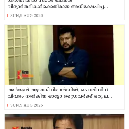
ഡൽഹിയിൽ സമരം ചെയ്ത
വിദ്യാർത്ഥികൾക്കെതിരായ അധിക്ഷേപിച്ച
കേസില്‍ സംഘപരിവാർ സഹയാത്രികൻ ടി ജി
SUN,9 AUG 2026
മോഹന്‍ദാസ് കസ്റ്റഡിയിൽ
അര്‍ജുന്‍ ആയങ്കി റിമാന്‍ഡില്‍; പൊലിസിന്
വിവരം നൽകിയ ഓട്ടോ ഡ്രൈവർക്ക് ഒരു ലക്ഷം
പാരിതോഷികം നൽകുമെന്ന് മന്ത്രി
SUN,9 AUG 2026