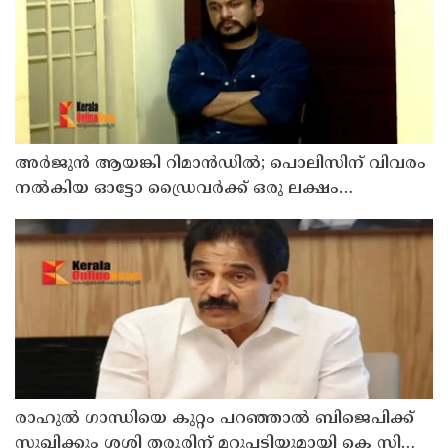
അര്‍ജുന്‍ ആയങ്കി റിമാന്‍ഡില്‍; പൊലിസിന് വിവരം
നൽകിയ ഓട്ടോ ഡ്രൈവർക്ക് ഒരു ലക്ഷം
പാരിതോഷികം നൽകുമെന്ന് മന്ത്രി
രാഹുല്‍ ഗാന്ധിയെ കുറ്റം പറഞ്ഞാല്‍ ബിജെപിക്ക്
സുഖിക്കും ശശി തരൂരിന് മറുപടിയുമായി കെ സി