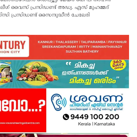
ലിം ലീഗ് വൈസ് പ്രസിഡണ്ട് അഡ്വ. എസ് മുഹമ്മദ്
ിസി പ്രസിഡണ്ട് സൈനുദ്ധീൻ ചേലേരി