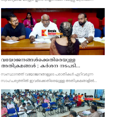
സമർപ്പിക്കുമെന്ന് അഡ്വ.ടി ഒ മോഹനൻ എംഎൽഎ
അറിയിച്ചു. ഡിപ്പോയ്ക്ക് നാല് ഏക്കറിൽ അധികം വരുന്ന
സ്ഥലമുണ്ട്
വയോജനങ്ങൾക്കെതിരെയുള്ള
അതിക്രമങ്ങൾ ; കർശന നടപടി
സ്വീകരിക്കുമെന്ന് കമ്മീഷൻ
സംസ്ഥാനത്ത് വയോജനങ്ങളുടെ പരാതികൾ ഏറിവരുന്ന
സാഹചര്യത്തിൽ ഇവർക്കെതിരെയുള്ള അതിക്രമങ്ങളിൽ
കർശന നടപടി സ്വീകരിക്കുമെന്ന് വയോജന കമ്മീഷൻ
ചെയർമാൻ അഡ്വ. കെ. സോമപ്രസാദ്.