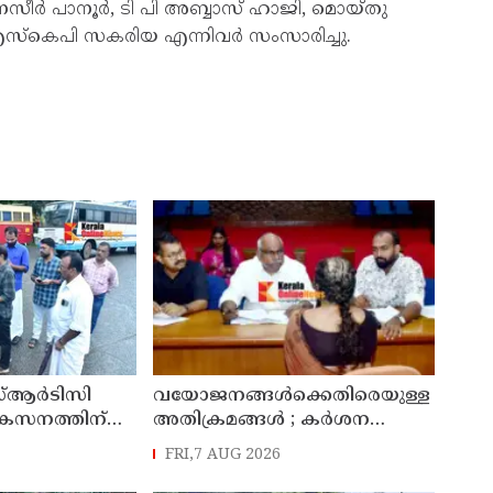
, നസീർ പാനൂർ, ടി പി അബ്ബാസ് ഹാജി, മൊയ്തു
പർ എസ്കെപി സകരിയ എന്നിവർ സംസാരിച്ചു.
്ആർടിസി
വയോജനങ്ങൾക്കെതിരെയുള്ള
ികസനത്തിന്
അതിക്രമങ്ങൾ ; കർശന
്യാറാക്കി
നടപടി സ്വീകരിക്കുമെന്ന്
FRI,7 AUG 2026
 ടി ഒ മോഹനൻ
കമ്മീഷൻ