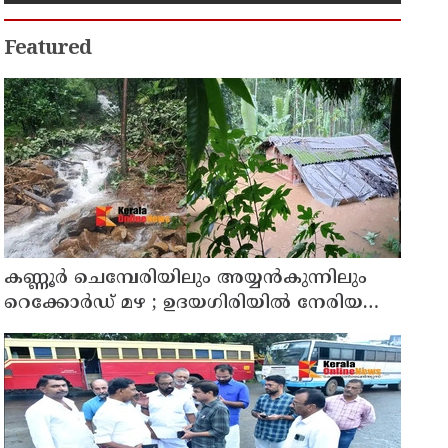
Featured
കണ്ണൂർ ചെമ്പേരിയിലും അയ്യൻകുന്നിലും
റെക്കോർഡ് മഴ ; ഉദയഗിരിയിൽ നേരിയ
ഉരുൾപൊട്ടൽ; 13 പേരെ ക്യാമ്പിലേക്ക് മാറ്റി