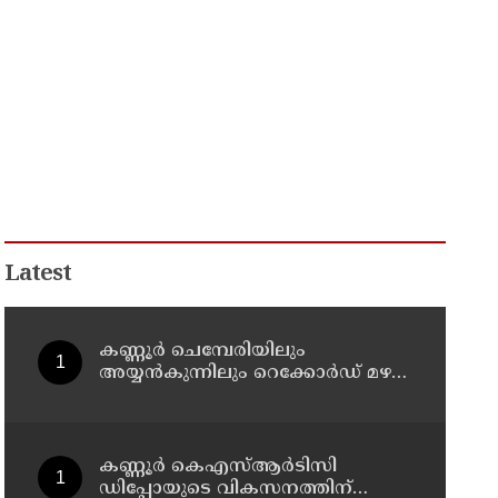
Latest
കണ്ണൂർ ചെമ്പേരിയിലും
അയ്യൻകുന്നിലും റെക്കോർഡ് മഴ ;
ഉദയഗിരിയിൽ നേരിയ
ഉരുൾപൊട്ടൽ; 13 പേരെ
ക്യാമ്പിലേക്ക് മാറ്റി
കണ്ണൂർ കെഎസ്ആർടിസി
ഡിപ്പോയുടെ വികസനത്തിന്