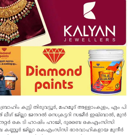
ബ്രാഹിം കുട്ടി തിരുവട്ടൂർ, മഹമൂദ് അള്ളാംകുളം, എം പി
്ത് ലീഗ് ജില്ലാ ജനറൽ സെക്രട്ടറി സജീർ ഇഖ്ബാൽ, മുൻ
നേറ്റർ കെ ടി ഹാഷിം ഹാജി, ദുബൈ കെഎംസിസി
ര, ദുബൈ കണ്ണൂർ ജില്ലാ കെഎംസിസി ഭാരവാഹികളായ മുനീർ