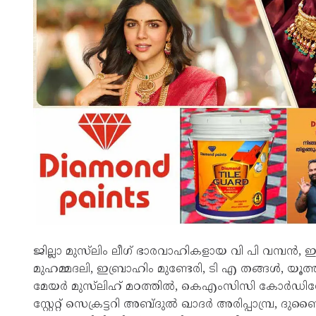
ജില്ലാ മുസ്‌ലിം ലീഗ് ഭാരവാഹികളായ വി പി വമ്പൻ, ഇ
മുഹമ്മദലി, ഇബ്രാഹിം മുണ്ടേരി, ടി എ തങ്ങൾ, യൂത
മേയർ മുസ്‌ലിഹ്‌ മഠത്തിൽ, കെഎംസിസി കോർഡി
സ്റ്റേറ്റ് സെക്രട്ടറി അബ്ദുൽ ഖാദർ അരിപ്പാമ്പ്