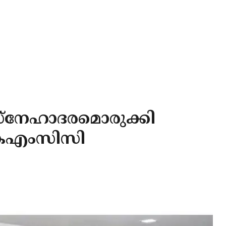
സ്നേഹാദരമൊരുക്കി
 കെഎംസിസി