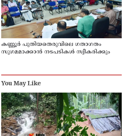
കണ്ണൂർ പുതിയതെരുവിലെ ഗതാഗതം
സുഗമമാക്കാന്‍ നടപടികള്‍ സ്വീകരിക്കും
You May Like