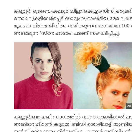
കണ്ണൂർ: ദുബൈ-കണ്ണൂർ ജില്ലാ കെഎംസിസി ഒരുക്ക
തൊഴിലുകളിലേർപ്പെട്ട് സാമൂഹ്യ-രാഷ്ട്രീയ മേഖലകള
മൂലമോ വിശ്രമ ജീവിതം നയിക്കുന്നവരോ യായ 100
അടങ്ങുന്ന 'സ്നേഹാദരം' ചടങ്ങ് സംഘടിപ്പിച്ചു.
കണ്ണൂർ ബാഫഖി സൗധത്തിൽ നടന്ന ആദരിക്കൽ ചടങ്ങ
അബ്ദുറഹിമാൻ കല്ലായി ബീഡി തൊഴിലാളി യൂണി
നൽകി ഉദ്ഘാടനം നിർവഹിച്ചു. കണ്ണൂർ മുനിസിപ്