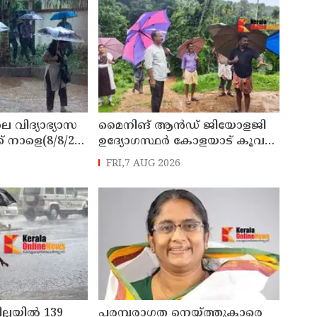
െ വിദ്യാഭ്യാസ
മൈനിങ് ആൻഡ്​ ജിയോളജി
് നാളെ(8/8/26)
ഉദ്യോഗസ്ഥർ കോളയാട് കൂവ
്ചു
ഉന്നതി സന്ദർശിച്ചു
FRI,7 AUG 2026
ില്ലയിൽ 139
പരമ്പരാഗത നെയ്ത്തുകാരെ