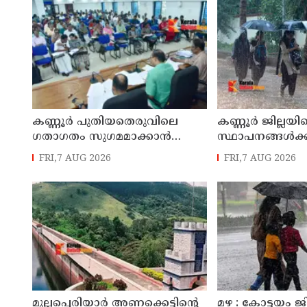
ക്യാമ്പിലേക്ക് മാറ്റി
എം എൽ എ
കണ്ണൂർ പുതിയതെരുവിലെ
കണ്ണൂർ ജില്ലയില
ഗതാഗതം സുഗമമാക്കാന്‍
സ്ഥാപനങ്ങള്‍ക്ക
നടപടികള്‍ സ്വീകരിക്കും
അവധി പ്രഖ്യാപിച
FRI,7 AUG 2026
FRI,7 AUG 2026
മുല്ലപ്പെരിയാർ അണക്കെട്ടിന്റെ
മഴ : കോട്ടയം ജ