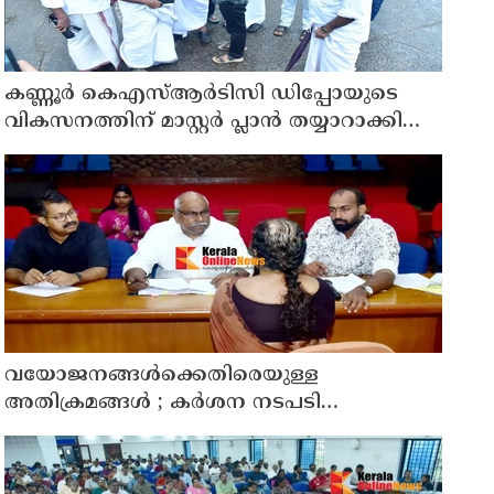
കണ്ണൂർ കെഎസ്ആർടിസി ഡിപ്പോയുടെ
വികസനത്തിന് മാസ്റ്റർ പ്ലാൻ തയ്യാറാക്കി
സമർപ്പിക്കും : ടി ഒ മോഹനൻ എം എൽ എ
വയോജനങ്ങൾക്കെതിരെയുള്ള
അതിക്രമങ്ങൾ ; കർശന നടപടി
സ്വീകരിക്കുമെന്ന് കമ്മീഷൻ