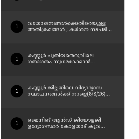
മാസ്റ്റർ പ്ലാൻ തയ്യാറാക്കി
സമർപ്പിക്കും : ടി ഒ മോഹനൻ എം
എൽ എ
വയോജനങ്ങൾക്കെതിരെയുള്ള
അതിക്രമങ്ങൾ ; കർശന നടപടി
സ്വീകരിക്കുമെന്ന് കമ്മീഷൻ
കണ്ണൂർ പുതിയതെരുവിലെ
ഗതാഗതം സുഗമമാക്കാന്‍
നടപടികള്‍ സ്വീകരിക്കും
കണ്ണൂർ ജില്ലയിലെ വിദ്യാഭ്യാസ
സ്ഥാപനങ്ങള്‍ക്ക് നാളെ(8/8/26)
അവധി പ്രഖ്യാപിച്ചു
മൈനിങ് ആൻഡ്​ ജിയോളജി
ഉദ്യോഗസ്ഥർ കോളയാട് കൂവ
ഉന്നതി സന്ദർശിച്ചു