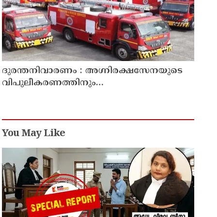
ദുരന്തനിവാരണം : അഗ്നിരക്ഷസേനയുടെ
വിപുലീകരണത്തിനും
ആധുനികവത്കരണത്തിനുമായി 64.21
കോടി രൂപ കൂടി അനുവദിച്ചു
You May Like