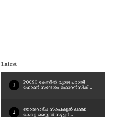
Latest
POCSO കേസിൽ വ്യാജപരാതി ;
ഫോൺ സന്ദേശം ഫോറൻസിക്
പരിശോധനയ്ക്ക് ഹൈക്കോടതി
നിർദേശം; പ്രതിയെ വെറുതെവിട്ട്
ആലുവ ഫാസ്റ്റ് ട്രാക്ക് കോടതി
ഞായറാഴ്ച സ്പെഷ്യൽ ലഞ്ച്:
കേരള സ്റ്റൈൽ സൂപ്പർ