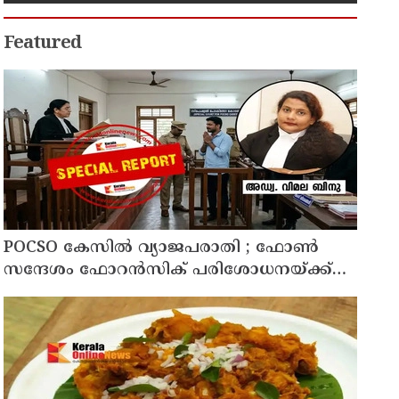
Featured
POCSO കേസിൽ വ്യാജപരാതി ; ഫോൺ
സന്ദേശം ഫോറൻസിക് പരിശോധനയ്ക്ക്
ഹൈക്കോടതി നിർദേശം; പ്രതിയെ
വെറുതെവിട്ട് ആലുവ ഫാസ്റ്റ് ട്രാക്ക് കോടതി