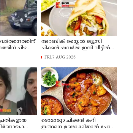
രവർത്തനത്തിന്
അറബിക് സ്റ്റൈൽ ജ്യൂസി
്തിന് പിഴ
ചിക്കൻ ഷവർമ്മ ഇനി വീട്ടിൽ
ഡി
എളുപ്പത്തിൽ ഉണ്ടാക്കാം
FRI,7 AUG 2026
 സസ്പെൻഷൻ
 പ്രതികളായ
ടൊമാറ്റോ ചിക്കൻ കറി
 നിർണായക
ഇങ്ങനെ ഉണ്ടാക്കിയാൽ ചോറ്