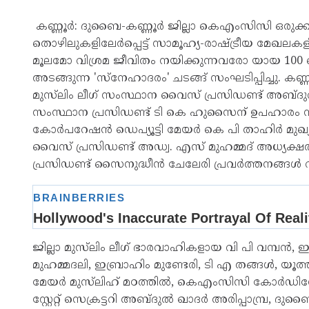
കണ്ണൂർ: ദുബൈ-കണ്ണൂർ ജില്ലാ കെഎംസിസി ഒരുക്
തൊഴിലുകളിലേർപ്പെട്ട് സാമൂഹ്യ-രാഷ്ട്രീയ മേഖലകള
മൂലമോ വിശ്രമ ജീവിതം നയിക്കുന്നവരോ യായ 100
അടങ്ങുന്ന 'സ്നേഹാദരം' ചടങ്ങ് സംഘടിപ്പിച്ചു.
മുസ്‌ലിം ലീഗ് സംസ്ഥാന വൈസ് പ്രസിഡണ്ട് അബ്
സംസ്ഥാന പ്രസിഡണ്ട് ടി കെ ഹുസൈന് ഉപഹാരം നൽ
കോർപറേഷൻ ഡെപ്യൂട്ടി മേയർ കെ പി താഹിർ മുഖ്യാതിഥ
വൈസ് പ്രസിഡണ്ട് അഡ്വ. എസ് മുഹമ്മദ് അധ്യക്ഷ
പ്രസിഡണ്ട് സൈനുദ്ധീൻ ചേലേരി പ്രവർത്തനങ്ങൾ വി
ജില്ലാ മുസ്‌ലിം ലീഗ് ഭാരവാഹികളായ വി പി വമ്പൻ, ഇ
മുഹമ്മദലി, ഇബ്രാഹിം മുണ്ടേരി, ടി എ തങ്ങൾ, യൂത
മേയർ മുസ്‌ലിഹ്‌ മഠത്തിൽ, കെഎംസിസി കോർഡി
സ്റ്റേറ്റ് സെക്രട്ടറി അബ്ദുൽ ഖാദർ അരിപ്പാമ്പ്