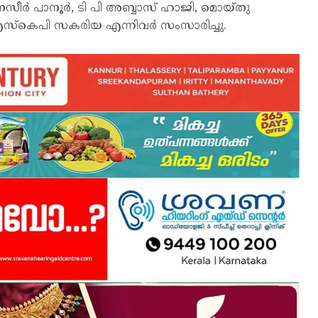
, നസീർ പാനൂർ, ടി പി അബ്ബാസ് ഹാജി, മൊയ്തു
പർ എസ്കെപി സകരിയ എന്നിവർ സംസാരിച്ചു.