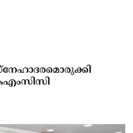
സ്നേഹാദരമൊരുക്കി
 കെഎംസിസി