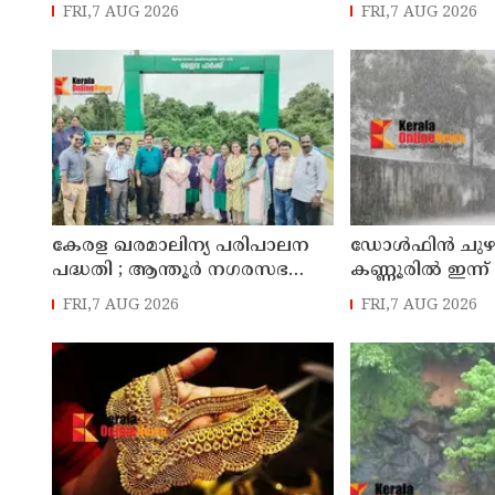
പൊലീസ് സ്റ്റേഷനിൽ കീഴടങ്ങി
ചാറ്റുകളും ചിത്
FRI,7 AUG 2026
FRI,7 AUG 2026
അന്വേഷണ സംഘ
കേരള ഖരമാലിന്യ പരിപാലന
ഡോള്‍ഫിന്‍ ചുഴലി
പദ്ധതി ; ആന്തൂർ നഗരസഭ
കണ്ണൂരിൽ ഇന്ന്
സന്ദർശിച്ച് ലോക ബാങ്ക്
മത്സ്യതൊഴിലാള
FRI,7 AUG 2026
FRI,7 AUG 2026
പ്രതിനിധികൾ
നിയന്ത്രണം