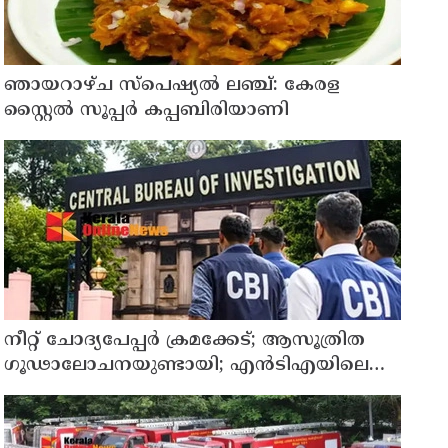
ഞായറാഴ്ച സ്പെഷ്യൽ ലഞ്ച്: കേരള
സ്റ്റൈൽ സൂപ്പർ കപ്പബിരിയാണി
നീറ്റ് ചോദ്യപേപ്പര്‍ ക്രമക്കേട്; ആസൂത്രിത
ഗൂഢാലോചനയുണ്ടായി; എന്‍ടിഎയിലെ
മൂന്ന് സബ്ജക്ട് വിദഗ്ധര്‍ക്ക് പങ്കുണ്ടെന്ന
നിർണായക കണ്ടെത്തലുമായി സിബിഐ