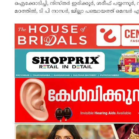
ഐക്കോടിച്ചി, നിസ്തർ ഇരിക്കൂർ, ശരീഫ് പയ്യന്നൂർ
മഠത്തിൽ, ടി പി നാസർ, ജില്ലാ പഞ്ചായത്ത് മെമ്