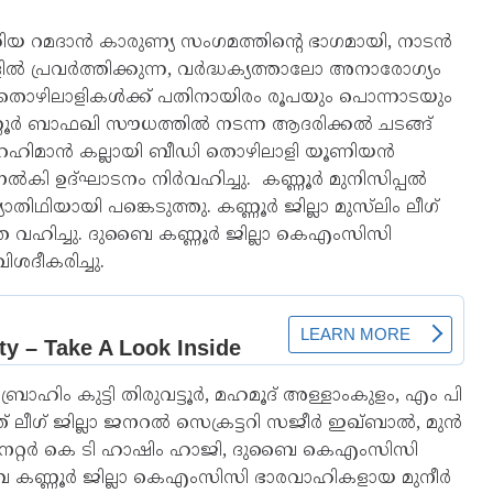
കിയ റമദാൻ കാരുണ്യ സംഗമത്തിന്റെ ഭാഗമായി, നാടൻ
ിൽ പ്രവർത്തിക്കുന്ന, വർദ്ധക്യത്താലോ അനാരോഗ്യം
 തൊഴിലാളികൾക്ക് പതിനായിരം രൂപയും പൊന്നാടയും
 കണ്ണൂർ ബാഫഖി സൗധത്തിൽ നടന്ന ആദരിക്കൽ ചടങ്ങ്
ദുറഹിമാൻ കല്ലായി ബീഡി തൊഴിലാളി യൂണിയൻ
കി ഉദ്ഘാടനം നിർവഹിച്ചു. കണ്ണൂർ മുനിസിപ്പൽ
ിയായി പങ്കെടുത്തു. കണ്ണൂർ ജില്ലാ മുസ്‌ലിം ലീഗ്
ത വഹിച്ചു. ദുബൈ കണ്ണൂർ ജില്ലാ കെഎംസിസി
ശദീകരിച്ചു.
ബ്രാഹിം കുട്ടി തിരുവട്ടൂർ, മഹമൂദ് അള്ളാംകുളം, എം പി
്ത് ലീഗ് ജില്ലാ ജനറൽ സെക്രട്ടറി സജീർ ഇഖ്ബാൽ, മുൻ
നേറ്റർ കെ ടി ഹാഷിം ഹാജി, ദുബൈ കെഎംസിസി
ര, ദുബൈ കണ്ണൂർ ജില്ലാ കെഎംസിസി ഭാരവാഹികളായ മുനീർ