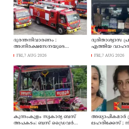
ദുരന്തനിവാരണം :
ദുരിതാശ്വാസ പ്
അഗ്നിരക്ഷസേനയുടെ
എത്തിയ വാഹനത
വിപുലീകരണത്തിനും
ചുമത്തി; എംവി
FRI,7 AUG 2026
FRI,7 AUG 2026
ആധുനികവത്കരണത്തിനുമായി
ഉദ്യോഗസ്ഥന്
64.21 കോടി രൂപ കൂടി
അനുവദിച്ചു
കുന്നംകുളം സ്വകാര്യ ബസ്
അധ്യാപികമാര്‍
അപകടം: ബസ് ഡ്രൈവർ
ലഹരിക്കേസ് ;