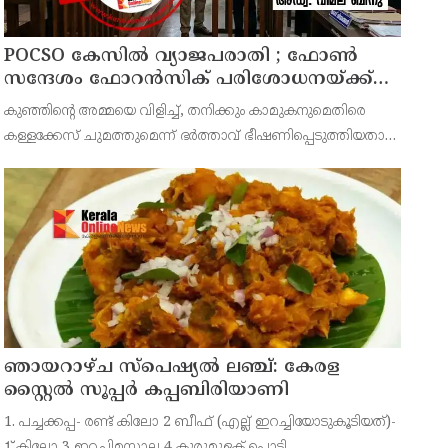
POCSO കേസിൽ വ്യാജപരാതി ; ഫോൺ
സന്ദേശം ഫോറൻസിക് പരിശോധനയ്ക്ക്
ഹൈക്കോടതി നിർദേശം; പ്രതിയെ
കുഞ്ഞിന്റെ അമ്മയെ വിളിച്ച്, തനിക്കും കാമുകനുമെതിരെ
വെറുതെവിട്ട് ആലുവ ഫാസ്റ്റ് ട്രാക്ക് കോടതി
കള്ളക്കേസ് ചുമത്തുമെന്ന് ഭർത്താവ് ഭീഷണിപ്പെടുത്തിയതായി
ആരോപിക്കുന്ന ഫോൺ സന്ദേശം ഫോറൻസിക് ലാബ് മുഖേന
പരിശോധിച്ച് റിപ്പോർട്ട് കോടതിയിൽ സമർപ്പിക്കണമെന്
ഞായറാഴ്ച സ്പെഷ്യൽ ലഞ്ച്: കേരള
സ്റ്റൈൽ സൂപ്പർ കപ്പബിരിയാണി
1. പച്ചക്കപ്പ- രണ്ട് കിലോ 2 ബീഫ് (എല്ല് ഇറച്ചിയോടുകൂടിയത്)-
1് കിലോ 3 ഇറച്ചിമസാല 4 കുരുമുളക് പൊടി