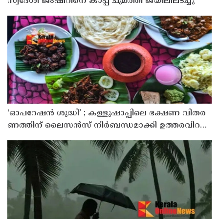
സ്വദേശി ജംഷീറിനെ കാപ്പ ചുമത്തി ജയിലിലടച്ചു
‘ഓ​പ​റേ​ഷ​ൻ ശു​ദ്ധി’ ; ക​ള്ളു​ഷാ​പ്പി​ലെ ഭ​ക്ഷ​ണ വി​ത​ര​
ണ​ത്തി​ന് ലൈ​സ​ൻ​സ് നി​ർ​ബ​ന്ധ​മാ​ക്കി ഉ​ത്ത​ര​വി​റ​
ക്കി എ​ക്​​സൈ​സ്​ വ​കു​പ്പ്​