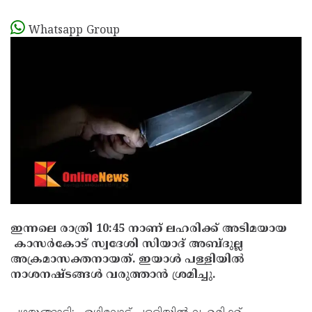
Whatsapp Group
ഇന്നലെ രാത്രി 10:45 നാണ് ലഹരിക്ക് അടിമയായ
കാസര്‍കോട് സ്വദേശി സിയാദ് അബ്ദുല്ല
അക്രമാസക്തനായത്. ഇയാൾ പള്ളിയിൽ
നാശനഷ്‌ടങ്ങൾ വരുത്താൻ ശ്രമിച്ചു.