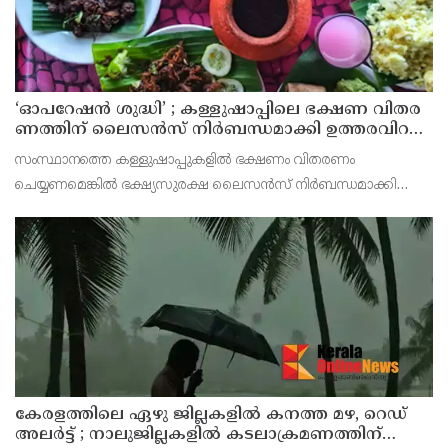
‘ഓ​പ​റേ​ഷ​ൻ ശു​ദ്ധി’ ; ക​ള്ളു​ഷാ​പ്പി​ലെ ഭ​ക്ഷ​ണ വി​ത​ര​
ണ​ത്തി​ന് ലൈ​സ​ൻ​സ് നി​ർ​ബ​ന്ധ​മാ​ക്കി ഉ​ത്ത​ര​വി​റ​
ക്കി എ​ക്​​സൈ​സ്​ വ​കു​പ്പ്​
സംസ്ഥാനത്തെ കള്ളുഷാപ്പുകളിൽ ഭക്ഷണം വിതരണം
ചെയ്യണമെങ്കിൽ ഭക്ഷ്യസുരക്ഷ ലൈസൻസ് നിർബന്ധമാക്കി
എക്സൈസ് വകുപ്പ് ഉത്തരവിറക്കി. കള്ളുഷാപ്പുകളിൽ
പരിശോധന നടത്താനും ലൈസൻസില്ലാതെ ഭക്ഷണം വിതരണം
ചെയ്യുന്ന സ്ഥാപനങ്
കേരളത്തിലെ ഏഴു ജില്ലകളിൽ കനത്ത മഴ, റെഡ്
അലർട്ട് ; നാലുജില്ലകളിൽ കടലാക്രമണത്തിന്