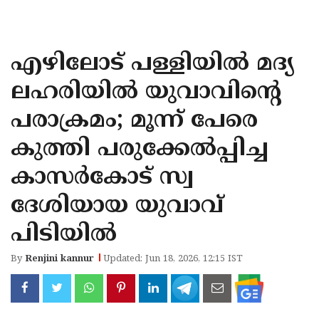
KOZHIKODE
WAYANAD
എഴിലോട് പള്ളിയിൽ മദ്യ
KANNUR
ലഹരിയിൽ യുവാവിന്റെ
KASARAGOD
പരാക്രമം; മൂന്ന് പേരെ
കുത്തി പരുക്കേൽപ്പിച്ച
കാസർകോട് സ്വ
ദേശിയായ യുവാവ്
പിടിയിൽ
By
Renjini kannur
Updated: Jun 18, 2026, 12:15 IST