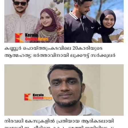
കണ്ണൂർ പൊയ്ത്തുംകടവിലെ 20കാരിയുടെ
ആത്മഹത്യ; ഭർത്താവിനായി ലുക്കൗട്ട് സർക്കുലർ
നിരവധി കേസുകളിൽ പ്രതിയായ ആദികടലായി