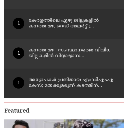
ർ​ബ​ന്ധ​മാ​ക്കി ഉ​ത്ത​ര​വി​റ​ക്കി എ​ക്​​
സൈ​സ്​ വ​കു​പ്പ്​
കേരളത്തിലെ ഏഴു ജില്ലകളിൽ
കനത്ത മഴ, റെഡ് അലർട്ട് ;
നാലുജില്ലകളിൽ കടലാക്രമണത്തിന്
സാധ്യത
കനത്ത മഴ : സംസ്ഥാനത്തെ വിവിധ
ജില്ലകളിൽ വിദ്യാഭ്യാസ
സ്ഥാപനങ്ങൾക്ക് അവധി
അധ്യാപകര്‍ പ്രതിയായ എംഡിഎംഎ
കേസ്; മയക്കുമരുന്ന് കടത്തിന്
വിദ്യാര്‍ത്ഥികളെ ഉപയോഗിച്ചോ എന്ന്
സംശയം
Featured