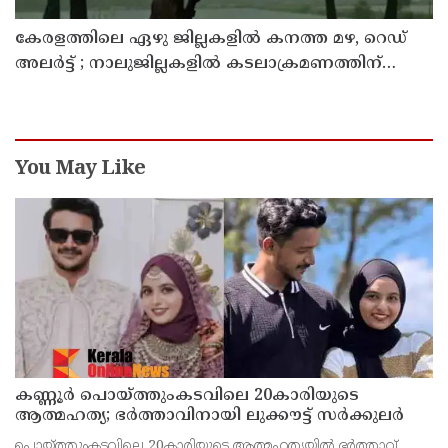
കേരളത്തിലെ ഏഴു ജില്ലകളിൽ കനത്ത മഴ, റെഡ്
അലർട്ട് ; നാലുജില്ലകളിൽ കടലാക്രമണത്തിന്
സാധ്യത
You May Like
കണ്ണൂർ പൊയ്ത്തുംകടവിലെ 20കാരിയുടെ
ആത്മഹത്യ; ഭർത്താവിനായി ലുക്കൗട്ട് സർക്കുലർ
പൊയ്ത്തുംകടവിലെ 20കാരിയുടെ ആത്മഹത്യയിൽ ഭർത്താവ്