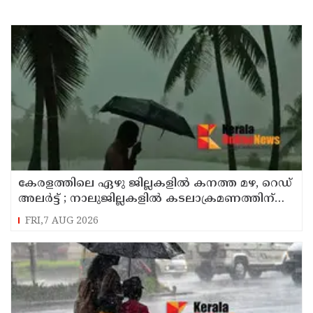
കേരളത്തിലെ ഏഴു ജില്ലകളിൽ കനത്ത മഴ, റെഡ്
അലർട്ട് ; നാലുജില്ലകളിൽ കടലാക്രമണത്തിന്
സാധ്യത
FRI,7 AUG 2026