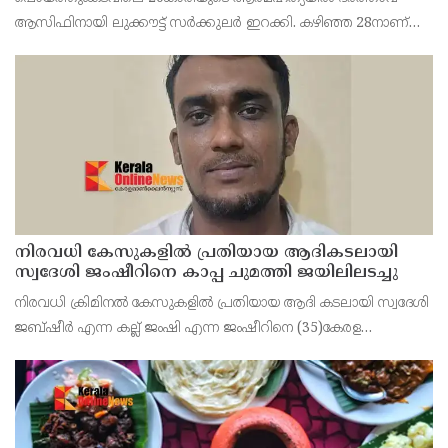
ആസിഫിനായി ലുക്കൗട്ട് സർക്കുലർ ഇറക്കി. കഴിഞ്ഞ 28നാണ്
ഫാത്തിമത്ത് റിസ ജീവനൊടുക്കിയത്. ആസിഫ് ദുബായിലേക്ക്
കടന്നതായാണ് സംശയം.
നിരവധി കേസുകളിൽ പ്രതിയായ ആദികടലായി
സ്വദേശി ജംഷീറിനെ കാപ്പ ചുമത്തി ജയിലിലടച്ചു
നിരവധി ക്രിമിനൽ കേസുകളിൽ പ്രതിയായ ആദി കടലായി സ്വദേശി
ജബ്ഷീർ എന്ന കല്ല് ജംഷി എന്ന ജംഷീറിനെ (35)കേരള
സാമൂഹിക വിരുദ്ധ പ്രവർത്തനങ്ങൾ തടയൽ (കാപ്പ) നിയമ പ്രകാരം
കണ്ണൂർ സെൻട്രൽ ജയിലിലടച്ചു.