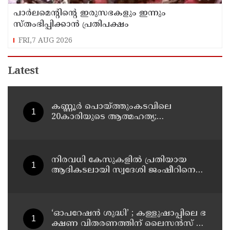
പാര്‍ലമെന്റിന്റെ ഇരുസഭകളും ഇന്നും
സ്തംഭിപ്പിക്കാന്‍ പ്രതിപക്ഷം
FRI,7 AUG 2026
Latest
കണ്ണൂർ പൊയ്ത്തുംകടവിലെ
20കാരിയുടെ ആത്മഹത്യ;
ഭർത്താവിനായി ലുക്കൗട്ട് സർക്കുലർ
നിരവധി കേസുകളിൽ പ്രതിയായ
ആദികടലായി സ്വദേശി ജംഷീറിനെ
കാപ്പ ചുമത്തി ജയിലിലടച്ചു
‘ഓ​പ​റേ​ഷ​ൻ ശു​ദ്ധി’ ; ക​ള്ളു​ഷാ​പ്പി​ലെ ഭ​
ക്ഷ​ണ വി​ത​ര​ണ​ത്തി​ന് ലൈ​സ​ൻ​സ് നി​