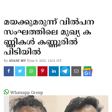
KOZHIKODE
WAYANAD
മയക്കുമരുന്ന് വില്‍പന
KANNUR
സംഘത്തിലെ മുഖ്യ ക
KASARAGOD
ണ്ണികള്‍ കണ്ണൂരില്‍
പിടിയില്‍
By
AVANI MV
Jun 9, 2025, 14:51 IST
Whatsapp Group