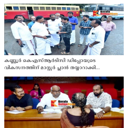
ഉരുൾപൊട്ടൽ; 13 പേരെ ക്യാമ്പിലേക്ക് മാറ്റി
കണ്ണൂർ കെഎസ്ആർടിസി ഡിപ്പോയുടെ
വികസനത്തിന് മാസ്റ്റർ പ്ലാൻ തയ്യാറാക്കി
സമർപ്പിക്കും : ടി ഒ മോഹനൻ എം എൽ എ