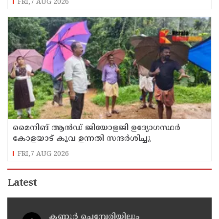
FRI,7 AUG 2026
മൈനിങ് ആൻഡ്​ ജിയോളജി ഉദ്യോഗസ്ഥർ
കോളയാട് കൂവ ഉന്നതി സന്ദർശിച്ചു
FRI,7 AUG 2026
Latest
കണ്ണൂർ ചെമ്പേരിയിലും