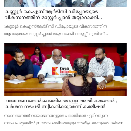
കണ്ണൂർ കെഎസ്ആർടിസി ഡിപ്പോയുടെ
വികസനത്തിന് മാസ്റ്റർ പ്ലാൻ തയ്യാറാക്കി
സമർപ്പിക്കും : ടി ഒ മോഹനൻ എം എൽ എ
:കണ്ണൂർ കെഎസ്ആർടിസി ഡിപ്പോയുടെ വികസനത്തിന്
ആവശ്യമായ മാസ്റ്റർ പ്ലാൻ തയ്യാറാക്കി വകുപ്പ് മന്ത്രിക്ക്
സമർപ്പിക്കുമെന്ന് അഡ്വ.ടി ഒ മോഹനൻ എംഎൽഎ അറിയിച്ചു.
ഡിപ്പോയ്ക്ക് നാല് ഏക്കറിൽ അധികം വരുന്ന സ്ഥലമുണ്ട്
വയോജനങ്ങൾക്കെതിരെയുള്ള അതിക്രമങ്ങൾ ;
കർശന നടപടി സ്വീകരിക്കുമെന്ന് കമ്മീഷൻ
സംസ്ഥാനത്ത് വയോജനങ്ങളുടെ പരാതികൾ ഏറിവരുന്ന
സാഹചര്യത്തിൽ ഇവർക്കെതിരെയുള്ള അതിക്രമങ്ങളിൽ കർശന
നടപടി സ്വീകരിക്കുമെന്ന് വയോജന കമ്മീഷൻ ചെയർമാൻ അഡ്വ.