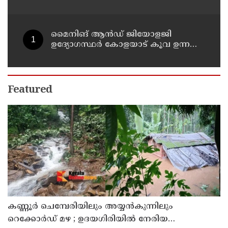
അവധി പ്രഖ്യാപിച്ചു
മൈനിങ് ആൻഡ്​ ജിയോളജി
ഉദ്യോഗസ്ഥർ കോളയാട് കൂവ ഉന്നതി
സന്ദർശിച്ചു
Featured
കണ്ണൂർ ചെമ്പേരിയിലും അയ്യൻകുന്നിലും
റെക്കോർഡ് മഴ ; ഉദയഗിരിയിൽ നേരിയ