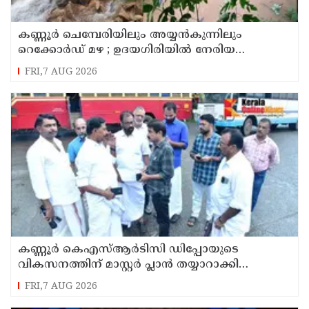
കണ്ണൂർ ചെമ്പേരിയിലും അയ്യൻകുന്നിലും
റെക്കോർഡ് മഴ ; ഉദയഗിരിയിൽ നേരിയ
ഉരുൾപൊട്ടൽ; 13 പേരെ ക്യാമ്പിലേക്ക് മാറ്റി
FRI,7 AUG 2026
കണ്ണൂർ കെഎസ്ആർടിസി ഡിപ്പോയുടെ
വികസനത്തിന് മാസ്റ്റർ പ്ലാൻ തയ്യാറാക്കി
സമർപ്പിക്കും : ടി ഒ മോഹനൻ എം എൽ എ
FRI,7 AUG 2026