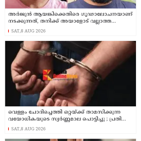
അർജുൻ ആയങ്കിക്കെതിരെ ഗൂഢാലോചനയാണ്
നടക്കുന്നത്, തനിക്ക് അയാളോട് വല്ലാത്ത
സ്നേഹം തോന്നുന്നു ; സംവിധായകൻ
SAT,8 AUG 2026
സനൽകുമാർ ശശിധരൻ
വെള്ളം ചോദിച്ചെത്തി ഒറ്റയ്ക്ക് താമസിക്കുന്ന
വയോധികയുടെ സ്വർണ്ണമാല പൊട്ടിച്ചു ; പ്രതി
പിടിയിൽ
SAT,8 AUG 2026