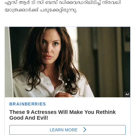
എസ് ആർ ടി സി ബസ് ഡിവൈഡറിലിടിച്ച് നിരവധി
യാത്രക്കാർക്ക് പരുക്കേറ്റിരുന്നു.