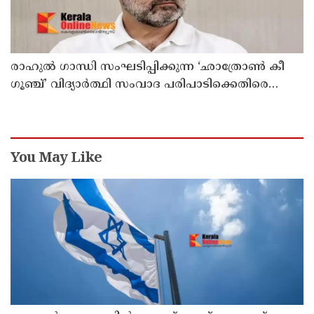
രാഹുൽ ഗാന്ധി സംഘടിപ്പിക്കുന്ന ‘ഛാത്രോൺ കീ
ഗൂഞ്ച്’ വിദ്യാർത്ഥി സംവാദ പരിപാടിക്കെതിരെ
രൂക്ഷവിമർശനവുമായി ബിജെപി
You May Like