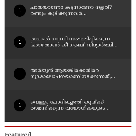
നിർമിക്കാനുള്ള ട്രംപിന്റെ
നീക്കങ്ങൾക്ക് കോടതിയുടെ സ്റ്റേ
ചായയാണോ കട്ടനാണോ നല്ലത്?
രണ്ടും കുടിക്കുന്നവർ
അറിഞ്ഞിരിക്കേണ്ട കാര്യങ്ങൾ
രാഹുൽ ഗാന്ധി സംഘടിപ്പിക്കുന്ന
‘ഛാത്രോൺ കീ ഗൂഞ്ച്’ വിദ്യാർത്ഥി
സംവാദ പരിപാടിക്കെതിരെ
രൂക്ഷവിമർശനവുമായി ബിജെപി
അർജുൻ ആയങ്കിക്കെതിരെ
ഗൂഢാലോചനയാണ് നടക്കുന്നത്,
തനിക്ക് അയാളോട് വല്ലാത്ത
സ്നേഹം തോന്നുന്നു ;
സംവിധായകൻ സനൽകുമാർ
ശശിധരൻ
വെള്ളം ചോദിച്ചെത്തി ഒറ്റയ്ക്ക്
താമസിക്കുന്ന വയോധികയുടെ
സ്വർണ്ണമാല പൊട്ടിച്ചു ; പ്രതി പിടിയിൽ
Featured