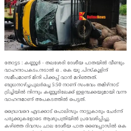
തോട്ടട : കണ്ണൂർ - തലശേരി ദേശീയ പാതയിൽ വീണ്ടും
വാഹനാപകടം.നടാൽ ഒ . കെ യു .പിസ്കൂളിന്
സമീപമാണ് മിനി പിക്കപ്പ് വാൻ മറിഞ്ഞത്.
ബുധനാഴ്ച്ചപുലർച്ചെ 5:50 നാണ് സംഭവം തമിഴ്നാട്
ട്രിച്ചിയിൽ നിന്നും കണ്ണൂരിലേക്ക് ഇളമ്പക്കയുമായി വന്ന
വാഹനമാണ് അപകടത്തിൽ പെട്ടത്.
ഡ്രൈവറെ എടക്കാട് പൊലിസും നാട്ടുകാരും ചേർന്ന്
പരുക്കുകളോടെ ആശുപത്രിയിൽ പ്രവേശിപ്പിച്ചു.
കഴിഞ്ഞ ദിവസം ചാല ദേശീയ പാത ബൈപ്പാസിൽ കെ