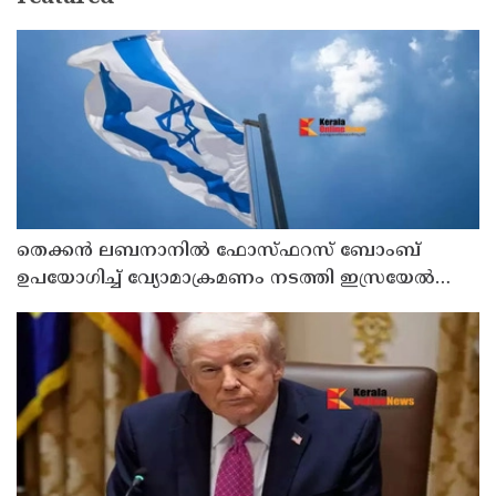
തെക്കൻ ലബനാനിൽ ഫോസ്ഫറസ് ബോംബ്
ഉപയോഗിച്ച് വ്യോമാക്രമണം നടത്തി ഇസ്രയേൽ
സൈന്യം