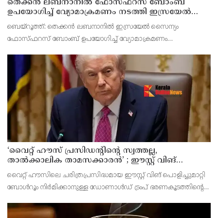
തെക്കൻ ലബനാനിൽ ഫോസ്ഫറസ് ബോംബ്
ഉപയോഗിച്ച് വ്യോമാക്രമണം നടത്തി ഇസ്രയേൽ
സൈന്യം
ബെയ്റൂത്ത്: തെക്കൻ ലബനാനിൽ ഇസ്രയേൽ സൈന്യം
ഫോസ്ഫറസ് ബോംബ് ഉപയോഗിച്ച് വ്യോമാക്രമണം
നടത്തിയതായി റിപ്പോർട്ട്. മൻസൂരി പട്ടണത്തിലെ ജനവാസ
മേഖലയെയാണ് ആക്രമണം ലക്ഷ്യമിട്ടതെന്ന് റിപ്പോർട്ടിൽ
പറയുന്നു. ആക്രമണത്
‘വൈറ്റ് ഹൗസ് പ്രസിഡന്റിന്റെ സ്വത്തല്ല,
താൽക്കാലിക താമസക്കാരൻ’ ; ഈസ്റ്റ് വിങ്
പൊളിച്ചുമാറ്റി ബോൾറൂം നിർമിക്കാനുള്ള ട്രംപിന്റെ
വൈറ്റ് ഹൗസിലെ ചരിത്രപ്രസിദ്ധമായ ഈസ്റ്റ് വിങ് പൊളിച്ചുമാറ്റി
നീക്കങ്ങൾക്ക് കോടതിയുടെ സ്റ്റേ
ബോൾറൂം നിർമിക്കാനുള്ള ഡോണാൾഡ് ട്രംപ് ഭരണകൂടത്തിന്റെ
നീക്കത്തിന് വീണ്ടും തിരിച്ചടി. 400 മില്യൺ ഡോളർ ചെലവിലുള്ള
നവീകരണ പ്രവർത്തനങ്ങൾക്ക് ഫെഡറ