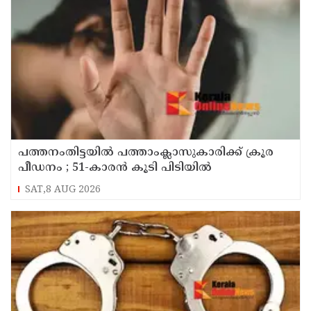
പത്തനംതിട്ടയിൽ പത്താംക്ലാസുകാരിക്ക് ക്രൂര
പീഡനം ; 51-കാരൻ കൂടി പിടിയിൽ
SAT,8 AUG 2026