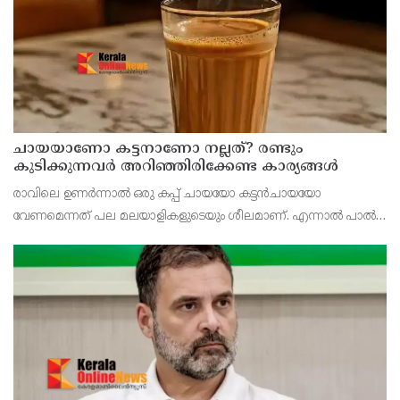
ചായയാണോ കട്ടനാണോ നല്ലത്? രണ്ടും
കുടിക്കുന്നവർ അറിഞ്ഞിരിക്കേണ്ട കാര്യങ്ങൾ
രാവിലെ ഉണർന്നാൽ ഒരു കപ്പ് ചായയോ കട്ടൻചായയോ
വേണമെന്നത് പല മലയാളികളുടെയും ശീലമാണ്. എന്നാൽ പാൽ
ചേർത്ത ചായയാണോ പാൽ ചേർക്കാത്ത കട്ടൻചായയാണോ
ആരോഗ്യത്തിന് കൂടുതൽ നല്ലത് എന്ന ചോദ്യം പലർക്കുമുണ്ട്.
രണ്ടിലും ച