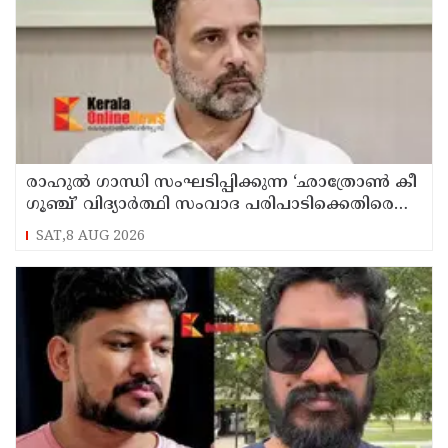
രാഹുൽ ഗാന്ധി സംഘടിപ്പിക്കുന്ന ‘ഛാത്രോൺ കീ
ഗൂഞ്ച്’ വിദ്യാർത്ഥി സംവാദ പരിപാടിക്കെതിരെ
രൂക്ഷവിമർശനവുമായി ബിജെപി
SAT,8 AUG 2026