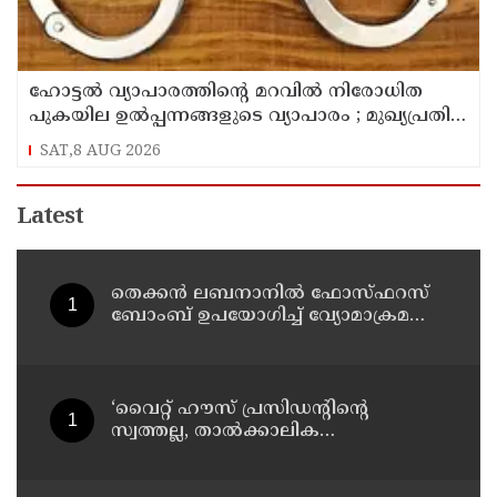
ഹോട്ടൽ വ്യാപാരത്തിന്റെ മറവിൽ നിരോധിത
പുകയില ഉൽപ്പന്നങ്ങളുടെ വ്യാപാരം ; മുഖ്യപ്രതി
പിടിയിൽ
SAT,8 AUG 2026
Latest
തെക്കൻ ലബനാനിൽ ഫോസ്ഫറസ്
ബോംബ് ഉപയോഗിച്ച് വ്യോമാക്രമണം
നടത്തി ഇസ്രയേൽ സൈന്യം
‘വൈറ്റ് ഹൗസ് പ്രസിഡന്റിന്റെ
സ്വത്തല്ല, താൽക്കാലിക
താമസക്കാരൻ’ ; ഈസ്റ്റ് വിങ്
പൊളിച്ചുമാറ്റി ബോൾറൂം