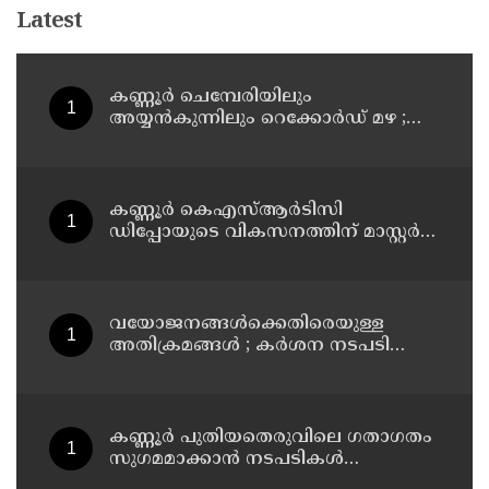
Latest
കണ്ണൂർ ചെമ്പേരിയിലും
അയ്യൻകുന്നിലും റെക്കോർഡ് മഴ ;
ഉദയഗിരിയിൽ നേരിയ ഉരുൾപൊട്ടൽ;
13 പേരെ ക്യാമ്പിലേക്ക് മാറ്റി
കണ്ണൂർ കെഎസ്ആർടിസി
ഡിപ്പോയുടെ വികസനത്തിന് മാസ്റ്റർ
പ്ലാൻ തയ്യാറാക്കി സമർപ്പിക്കും : ടി ഒ
മോഹനൻ എം എൽ എ
വയോജനങ്ങൾക്കെതിരെയുള്ള
അതിക്രമങ്ങൾ ; കർശന നടപടി
സ്വീകരിക്കുമെന്ന് കമ്മീഷൻ
കണ്ണൂർ പുതിയതെരുവിലെ ഗതാഗതം
സുഗമമാക്കാന്‍ നടപടികള്‍
സ്വീകരിക്കും