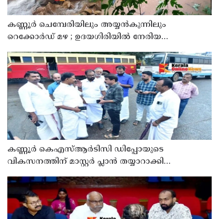
കണ്ണൂർ ചെമ്പേരിയിലും അയ്യൻകുന്നിലും
റെക്കോർഡ് മഴ ; ഉദയഗിരിയിൽ നേരിയ
ഉരുൾപൊട്ടൽ; 13 പേരെ ക്യാമ്പിലേക്ക് മാറ്റി
കണ്ണൂർ കെഎസ്ആർടിസി ഡിപ്പോയുടെ
വികസനത്തിന് മാസ്റ്റർ പ്ലാൻ തയ്യാറാക്കി
സമർപ്പിക്കും : ടി ഒ മോഹനൻ എം എൽ എ