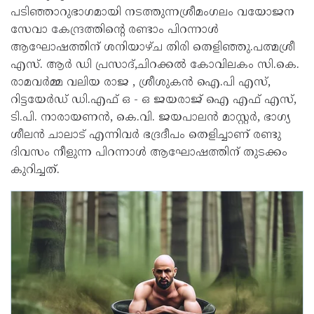
പടിഞ്ഞാറുഭാഗമായി നടത്തുന്നശ്രീമംഗലം വയോജന
സേവാ കേന്ദ്രത്തിൻ്റെ രണ്ടാം പിറന്നാൾ
ആഘോഷത്തിന് ശനിയാഴ്ച തിരി തെളിഞ്ഞു.പത്മശ്രീ
എസ്. ആർ ഡി പ്രസാദ്,ചിറക്കൽ കോവിലകം സി.കെ.
രാമവർമ്മ വലിയ രാജ , ശ്രീശുകൻ ഐ.പി എസ്,
റിട്ടയേർഡ് ഡി.എഫ് ഒ - ഒ ജയരാജ് ഐ എഫ് എസ്,
ടി.പി. നാരായണൻ, കെ.വി. ജയപാലൻ മാസ്റ്റർ, ഭാഗ്യ
ശീലൻ ചാലാട് എന്നിവർ ഭദ്രദീപം തെളിച്ചാണ് രണ്ടു
ദിവസം നീളുന്ന പിറന്നാൾ ആഘോഷത്തിന് തുടക്കം
കുറിച്ചത്.