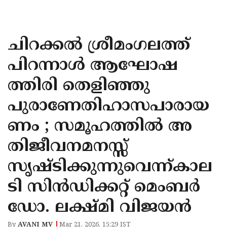
KOZHIKODE
WAYANAD
ചിറക്കൽ ശ്രീമംഗലത്ത്
KANNUR
പിറന്നാൾ ആഘോഷ
KASARAGOD
ത്തിരി തെളിഞ്ഞു
പുരാണേതിഹാസപാരായ
ണം ; സമൂഹത്തിൽ അ
തിജീവനമനസ്സ്
സൃഷ്ടിക്കുന്നുവെന്ന്കാല
ടി സിൻഡിക്കറ്റ് മെംബർ
ഡോ. ലക്ഷ്മി വിജയൻ
By
AVANI MV
Mar 21, 2026, 15:29 IST