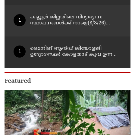
കണ്ണൂർ ജില്ലയിലെ വിദ്യാഭ്യാസ
സ്ഥാപനങ്ങള്‍ക്ക് നാളെ(8/8/26)
അവധി പ്രഖ്യാപിച്ചു
മൈനിങ് ആൻഡ്​ ജിയോളജി
ഉദ്യോഗസ്ഥർ കോളയാട് കൂവ ഉന്നതി
സന്ദർശിച്ചു
Featured