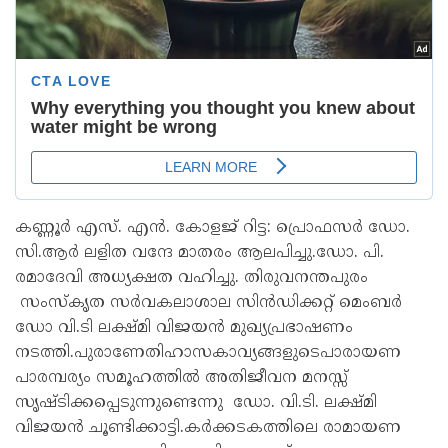
കണ്ണൂർ എസ്. എൻ. കോളജ് റിട്ട: പ്രൊഫസർ ഡോ.
സി.ആർ ലളിത വന്ദേ മാതരം ആലപിച്ചു.ഡോ. പി.
രമാദേവി അധ്യക്ഷത വഹിച്ചു. തിരുവനന്തപുരം
സംസ്കൃത സർവകലാശാല സിൻഡിക്കറ്റ് മെംബർ
ഡോ വി.ടി ലക്ഷ്മി വിജയൻ മുഖ്യപ്രഭാഷണം
നടത്തി.പുരാണേതിഹാസകാവ്യങ്ങളുടെപാരായണ
പാരമ്പര്യം സമൂഹത്തിൽ അതിജീവന മനസ്സ്
സൃഷ്ടിക്കപ്പെടുന്നുണ്ടെന്നു ഡോ. വി.ടി. ലക്ഷ്മി
വിജയൻ ചൂണ്ടിക്കാട്ടി.കർക്കടകത്തിലെ രാമായണ