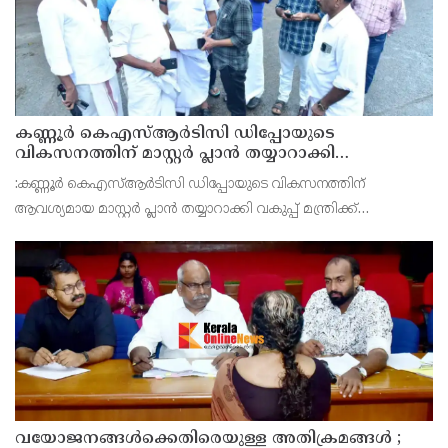
കണ്ണൂർ കെഎസ്ആർടിസി ഡിപ്പോയുടെ
വികസനത്തിന് മാസ്റ്റർ പ്ലാൻ തയ്യാറാക്കി
സമർപ്പിക്കും : ടി ഒ മോഹനൻ എം എൽ എ
:കണ്ണൂർ കെഎസ്ആർടിസി ഡിപ്പോയുടെ വികസനത്തിന്
ആവശ്യമായ മാസ്റ്റർ പ്ലാൻ തയ്യാറാക്കി വകുപ്പ് മന്ത്രിക്ക്
സമർപ്പിക്കുമെന്ന് അഡ്വ.ടി ഒ മോഹനൻ എംഎൽഎ അറിയിച്ചു.
ഡിപ്പോയ്ക്ക് നാല് ഏക്കറിൽ അധികം വരുന്ന സ്ഥലമുണ്ട്
വയോജനങ്ങൾക്കെതിരെയുള്ള അതിക്രമങ്ങൾ ;