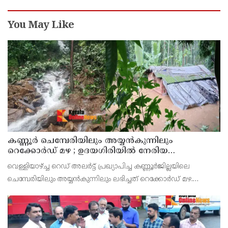
You May Like
കണ്ണൂർ ചെമ്പേരിയിലും അയ്യൻകുന്നിലും
റെക്കോർഡ് മഴ ; ഉദയഗിരിയിൽ നേരിയ
ഉരുൾപൊട്ടൽ; 13 പേരെ ക്യാമ്പിലേക്ക് മാറ്റി
വെള്ളിയാഴ്ച്ച റെഡ് അലർട്ട് പ്രഖ്യാപിച്ച കണ്ണൂർജില്ലയിലെ
ചെമ്പേരിയിലും അയ്യൻകുന്നിലും ലഭിച്ചത് റെക്കോർഡ് മഴ.
രാവിലെ 8.30 മുതലുള്ള ഏഴ് മണിക്കൂറിൽ ചെമ്പേരിയിൽ ലഭിച്ച 96
മില്ലിമീറ്റർ മഴ ആ സമയം സംസ്ഥാനത്ത