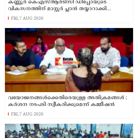
കണ്ണൂർ കെഎസ്ആർടിസി ഡിപ്പോയുടെ
വികസനത്തിന് മാസ്റ്റർ പ്ലാൻ തയ്യാറാക്കി
സമർപ്പിക്കും : ടി ഒ മോഹനൻ എം എൽ എ
FRI,7 AUG 2026
വയോജനങ്ങൾക്കെതിരെയുള്ള അതിക്രമങ്ങൾ ;
കർശന നടപടി സ്വീകരിക്കുമെന്ന് കമ്മീഷൻ
FRI,7 AUG 2026