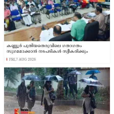
കണ്ണൂർ പുതിയതെരുവിലെ ഗതാഗതം
സുഗമമാക്കാന്‍ നടപടികള്‍ സ്വീകരിക്കും
FRI,7 AUG 2026