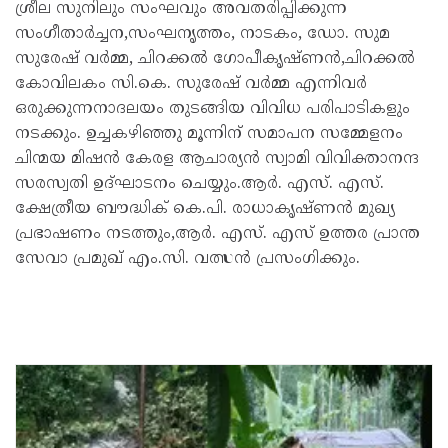
ശ്രീല സുനിലും സംഘവും അവതരിപ്പിക്കുന്ന
സംഗീതാർച്ചന,സംഘനൃത്തം, നാടകം, ഡോ. സുമ
സുരേഷ് വർമ്മ, ചിറക്കൽ ഗോപീകൃഷ്ണൻ,ചിറക്കൽ
കോവിലകം സി.കെ. സുരേഷ് വർമ്മ എന്നിവർ
ഒരുക്കുന്നനാദലയം തുടങ്ങിയ വിവിധ പരിപാടികളും
നടക്കും. ഉച്ചകഴിഞ്ഞു മൂന്നിന് സമാപന സമ്മേളനം
ചിന്മയ മിഷൻ കേരള ആചാര്യൻ സ്വാമി വിവിക്താനന്ദ
സരസ്വതി ഉദ്ഘാടനം ചെയ്യും.ആർ. എസ്. എസ്.
ക്ഷേത്രീയ ബൗദ്ധിക് കെ.പി. രാധാകൃഷ്ണൻ മുഖ്യ
പ്രഭാഷണം നടത്തും,ആർ. എസ്. എസ് ഉത്തര പ്രാന്ത
സേവാ പ്രമുഖ് എം.സി. വത്സൻ പ്രസംഗിക്കും.