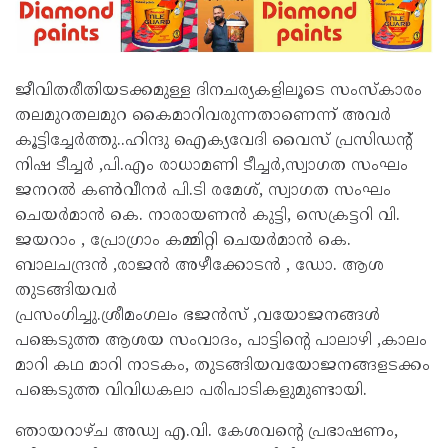
ജീവിതരീതിയടക്കമുള്ള ദിനചര്യകളിലൂടെ സംസ്കാരം
തലമുറതലമുറ കൈമാറിവരുന്നതാണെന്ന് അവർ
കൂട്ടിച്ചേർത്തു..ഹിന്ദു ഐക്യവേദി വൈസ് പ്രസിഡൻ്റ്
നിഷ ടീച്ചർ ,പി.എം രാധാമണി ടീച്ചർ,സ്വാഗത സംഘം
ജനറൽ കൺവീനർ പി.ടി രമേശ്, സ്വാഗത സംഘം
ചെയർമാൻ കെ. നാരായണൻ കുട്ടി, സെക്രട്ടറി വി.
ജയറാം , പ്രോഗ്രാം കമ്മിറ്റി ചെയർമാൻ കെ.
ബാലചന്ദ്രൻ ,രാജൻ അഴീക്കോടൻ , ഡോ. ആശ
തുടങ്ങിയവർ
പ്രസംഗിച്ചു.ശ്രീമംഗലം ഭജൻസ് ,വയോജനങ്ങൾ
പങ്കെടുത്ത ആശയ സംവാദം, പാട്ടിൻ്റെ പാലാഴി ,കാലം
മാറി കഥ മാറി നാടകം, തുടങ്ങിയവയോജനങ്ങളടക്കം
പങ്കെടുത്ത വിവിധകലാ പരിപാടികളുമുണ്ടായി.
ഞായറാഴ്ച അഡ്വ എ.വി. കേശവൻ്റെ പ്രഭാഷണം,