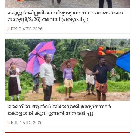
കണ്ണൂർ ജില്ലയിലെ വിദ്യാഭ്യാസ സ്ഥാപനങ്ങള്‍ക്ക്
നാളെ(8/8/26) അവധി പ്രഖ്യാപിച്ചു
FRI,7 AUG 2026
മൈനിങ് ആൻഡ്​ ജിയോളജി ഉദ്യോഗസ്ഥർ
കോളയാട് കൂവ ഉന്നതി സന്ദർശിച്ചു
FRI,7 AUG 2026