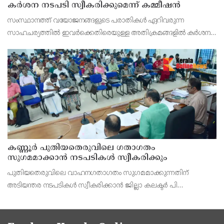
കർശന നടപടി സ്വീകരിക്കുമെന്ന് കമ്മീഷൻ
സംസ്ഥാനത്ത് വയോജനങ്ങളുടെ പരാതികൾ ഏറിവരുന്ന
സാഹചര്യത്തിൽ ഇവർക്കെതിരെയുള്ള അതിക്രമങ്ങളിൽ കർശന
നടപടി സ്വീകരിക്കുമെന്ന് വയോജന കമ്മീഷൻ ചെയർമാൻ അഡ്വ.
കെ. സോമപ്രസാദ്.
കണ്ണൂർ പുതിയതെരുവിലെ ഗതാഗതം
സുഗമമാക്കാന്‍ നടപടികള്‍ സ്വീകരിക്കും
പുതിയതെരുവിലെ വാഹനഗതാഗതം സുഗമമാക്കുന്നതിന്
അടിയന്തര നടപടികള്‍ സ്വീകരിക്കാന്‍ ജില്ലാ കലക്ടര്‍ പി
വിഷ്ണുരാജിന്റെ നേതൃത്വത്തില്‍ ചേര്‍ന്ന യോഗത്തില്‍ തീരുമാനം.