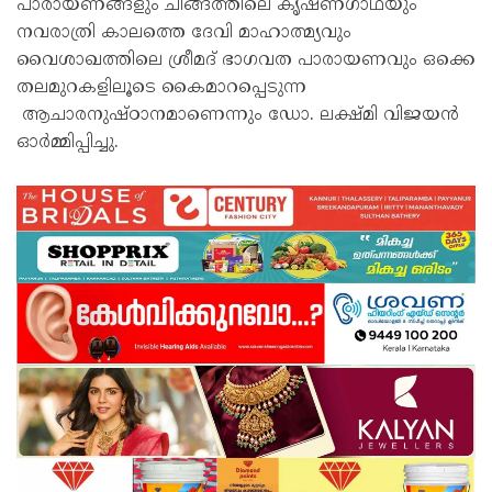
പാരായണങ്ങളും ചിങ്ങത്തിലെ കൃഷ്ണഗാഥയും
നവരാത്രി കാലത്തെ ദേവി മാഹാത്മ്യവും
വൈശാഖത്തിലെ ശ്രീമദ് ഭാഗവത പാരായണവും ഒക്കെ
തലമുറകളിലൂടെ കൈമാറപ്പെടുന്ന
ആചാരനുഷ്ഠാനമാണെന്നും ഡോ. ലക്ഷ്മി വിജയൻ
ഓർമ്മിപ്പിച്ചു.