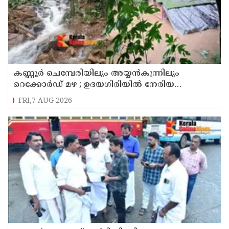
കണ്ണൂർ ചെമ്പേരിയിലും അയ്യൻകുന്നിലും
റെക്കോർഡ് മഴ ; ഉദയഗിരിയിൽ നേരിയ
ഉരുൾപൊട്ടൽ; 13 പേരെ ക്യാമ്പിലേക്ക് മാറ്റി
FRI,7 AUG 2026